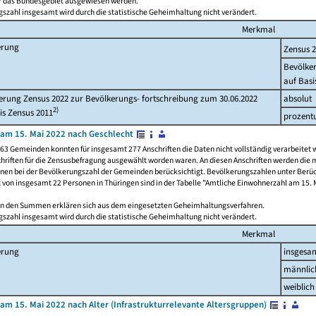
ür das Bundesgebiet ausgewiesen werden.
szahl insgesamt wird durch die statistische Geheimhaltung nicht verändert.
Merkmal
erung
Zensus 
Bevölke
auf Basi
rung Zensus 2022 zur Bevölkerungs- fortschreibung zum 30.06.2022
absolut
2)
is Zensus 2011
prozent
am 15. Mai 2022 nach Geschlecht
63 Gemeinden konnten für insgesamt 277 Anschriften die Daten nicht vollständig verarbeitet 
hriften für die Zensusbefragung ausgewählt worden waren. An diesen Anschriften werden die 
onen bei der Bevölkerungszahl der Gemeinden berücksichtigt. Bevölkerungszahlen unter Berü
z von insgesamt 22 Personen in Thüringen sind in der Tabelle "Amtliche Einwohnerzahl am 15. 
n den Summen erklären sich aus dem eingesetzten Geheimhaltungsverfahren.
szahl insgesamt wird durch die statistische Geheimhaltung nicht verändert.
Merkmal
erung
insgesa
männlic
weiblich
am 15. Mai 2022 nach Alter (Infrastrukturrelevante Altersgruppen)