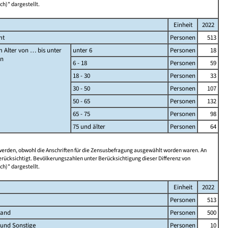
ch)" dargestellt.
Einheit
2022
mt
Personen
513
 Alter von … bis unter
unter 6
Personen
18
en
6 - 18
Personen
59
18 - 30
Personen
33
30 - 50
Personen
107
50 - 65
Personen
132
65 - 75
Personen
98
75 und älter
Personen
64
 werden, obwohl die Anschriften für die Zensusbefragung ausgewählt worden waren. An
rücksichtigt. Bevölkerungszahlen unter Berücksichtigung dieser Differenz von
ch)" dargestellt.
Einheit
2022
Personen
513
land
Personen
500
 und Sonstige
Personen
10