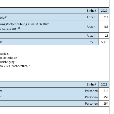
Einheit
2022
1)
Anzahl
513
2022
rungsfortschreibung zum 30.06.2022
Anzahl
485
2)
s Zensus 2011
Anzahl
28
ual
%
5,773
werden,
melderechtlich
cksichtigung
Mai 2024 (nachrichtlich)"
Einheit
2022
mt
Personen
513
h
Personen
259
Personen
254