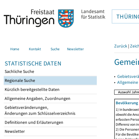
THÜRIN
Zurück
|
Zeic
Home
Kontakt
Suche
Newsletter
Gemein
STATISTISCHE DATEN
Sachliche Suche
▸
Gebietsver
Regionale Suche
▸
Allgemeine
Kürzlich bereitgestellte Daten
Allgemeine Angaben, Zuordnungen
Bevölkerung 
Gebietsveränderungen,
1) In bundeswei
Änderungen zum Schlüsselverzeichnis
obwohl die Ansc
erfassten Perso
Definitionen und Erläuterungen
Differenz von i
2) Die Persone
Newsletter
Für die Bevölke