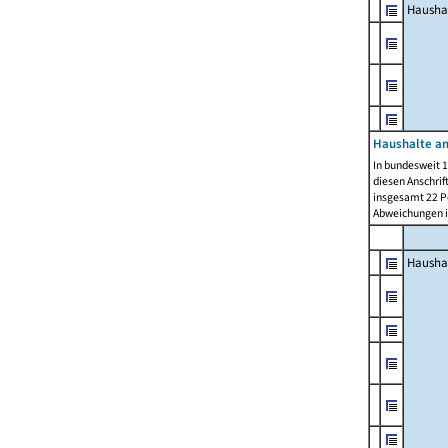
Hausha
Haushalte am
In bundesweit 1
diesen Anschrif
insgesamt 22 Pe
Abweichungen i
Hausha