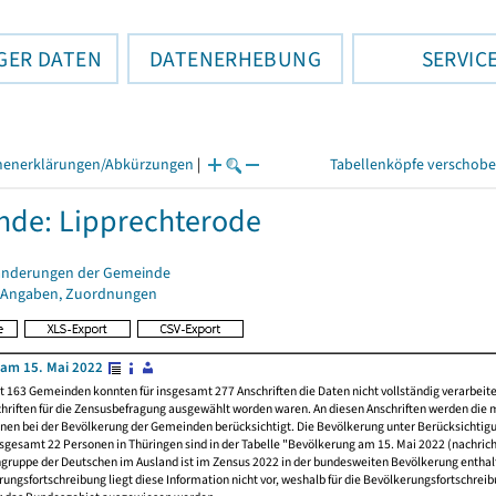
GER DATEN
DATENERHEBUNG
SERVIC
henerklärungen/Abkürzungen
|
Tabellenköpfe verschob
de: Lipprechterode
änderungen der Gemeinde
 Angaben, Zuordnungen
am 15. Mai 2022
t 163 Gemeinden konnten für insgesamt 277 Anschriften die Daten nicht vollständig verarbeit
hriften für die Zensusbefragung ausgewählt worden waren. An diesen Anschriften werden die 
nen bei der Bevölkerung der Gemeinden berücksichtigt. Die Bevölkerung unter Berücksichtig
nsgesamt 22 Personen in Thüringen sind in der Tabelle "Bevölkerung am 15. Mai 2022 (nachricht
ngruppe der Deutschen im Ausland ist im Zensus 2022 in der bundesweiten Bevölkerung enthal
rungsfortschreibung liegt diese Information nicht vor, weshalb für die Bevölkerungsfortschrei