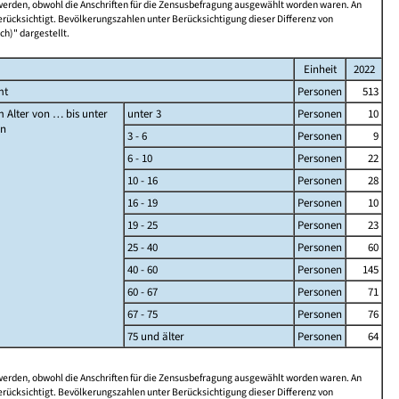
 werden, obwohl die Anschriften für die Zensusbefragung ausgewählt worden waren. An
rücksichtigt. Bevölkerungszahlen unter Berücksichtigung dieser Differenz von
ch)" dargestellt.
Einheit
2022
mt
Personen
513
 Alter von … bis unter
unter 3
Personen
10
en
3 - 6
Personen
9
6 - 10
Personen
22
10 - 16
Personen
28
16 - 19
Personen
10
19 - 25
Personen
23
25 - 40
Personen
60
40 - 60
Personen
145
60 - 67
Personen
71
67 - 75
Personen
76
75 und älter
Personen
64
 werden, obwohl die Anschriften für die Zensusbefragung ausgewählt worden waren. An
rücksichtigt. Bevölkerungszahlen unter Berücksichtigung dieser Differenz von