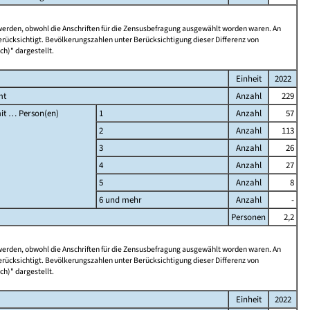
 werden, obwohl die Anschriften für die Zensusbefragung ausgewählt worden waren. An
rücksichtigt. Bevölkerungszahlen unter Berücksichtigung dieser Differenz von
ch)" dargestellt.
Einheit
2022
mt
Anzahl
229
it … Person(en)
1
Anzahl
57
2
Anzahl
113
3
Anzahl
26
4
Anzahl
27
5
Anzahl
8
6 und mehr
Anzahl
-
Personen
2,2
 werden, obwohl die Anschriften für die Zensusbefragung ausgewählt worden waren. An
rücksichtigt. Bevölkerungszahlen unter Berücksichtigung dieser Differenz von
ch)" dargestellt.
Einheit
2022