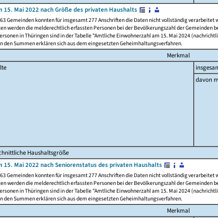
 15. Mai 2022 nach Größe des privaten Haushalts
63 Gemeinden konnten für insgesamt 277 Anschriften die Daten nicht vollständig verarbeitet
ten werden die melderechtlich erfassten Personen bei der Bevölkerungszahl der Gemeinden be
rsonen in Thüringen sind in der Tabelle "Amtliche Einwohnerzahl am 15. Mai 2024 (nachrichtli
n den Summen erklären sich aus dem eingesetzten Geheimhaltungsverfahren.
Merkmal
lte
insgesa
davon m
hnittliche Haushaltsgröße
 15. Mai 2022 nach Seniorenstatus des privaten Haushalts
63 Gemeinden konnten für insgesamt 277 Anschriften die Daten nicht vollständig verarbeitet
ten werden die melderechtlich erfassten Personen bei der Bevölkerungszahl der Gemeinden be
rsonen in Thüringen sind in der Tabelle "Amtliche Einwohnerzahl am 15. Mai 2024 (nachrichtli
n den Summen erklären sich aus dem eingesetzten Geheimhaltungsverfahren.
Merkmal