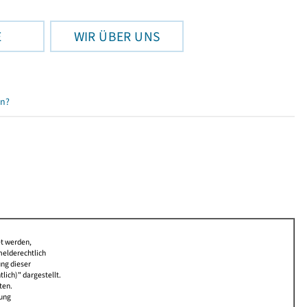
E
WIR ÜBER UNS
en?
et werden,
melderechtlich
ung dieser
lich)" dargestellt.
ten.
bung