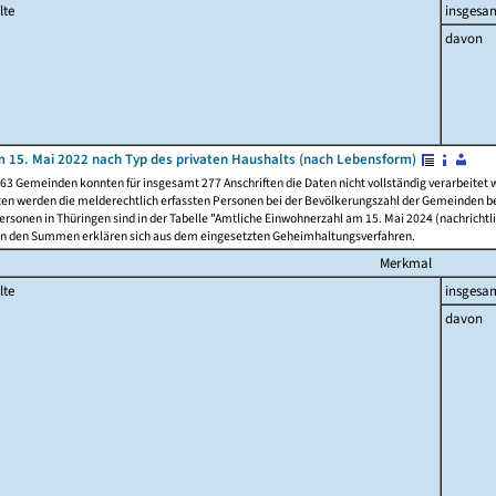
lte
insgesa
davon
 15. Mai 2022 nach Typ des privaten Haushalts (nach Lebensform)
63 Gemeinden konnten für insgesamt 277 Anschriften die Daten nicht vollständig verarbeitet
ten werden die melderechtlich erfassten Personen bei der Bevölkerungszahl der Gemeinden be
rsonen in Thüringen sind in der Tabelle "Amtliche Einwohnerzahl am 15. Mai 2024 (nachrichtli
n den Summen erklären sich aus dem eingesetzten Geheimhaltungsverfahren.
Merkmal
lte
insgesa
davon