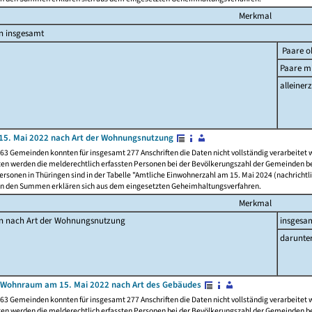
Merkmal
n insgesamt
Paare o
Paare mi
alleinerz
15. Mai 2022 nach Art der Wohnungsnutzung
63 Gemeinden konnten für insgesamt 277 Anschriften die Daten nicht vollständig verarbeitet
ten werden die melderechtlich erfassten Personen bei der Bevölkerungszahl der Gemeinden be
rsonen in Thüringen sind in der Tabelle "Amtliche Einwohnerzahl am 15. Mai 2024 (nachrichtli
n den Summen erklären sich aus dem eingesetzten Geheimhaltungsverfahren.
Merkmal
en nach Art der Wohnungsnutzung
insgesa
darunte
 Wohnraum am 15. Mai 2022 nach Art des Gebäudes
63 Gemeinden konnten für insgesamt 277 Anschriften die Daten nicht vollständig verarbeitet
ten werden die melderechtlich erfassten Personen bei der Bevölkerungszahl der Gemeinden be