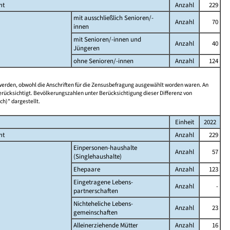
mt
Anzahl
229
mit ausschließlich Senioren/-
Anzahl
70
innen
mit Senioren/-innen und
Anzahl
40
Jüngeren
ohne Senioren/-innen
Anzahl
124
 werden, obwohl die Anschriften für die Zensusbefragung ausgewählt worden waren. An
rücksichtigt. Bevölkerungszahlen unter Berücksichtigung dieser Differenz von
ch)" dargestellt.
Einheit
2022
mt
Anzahl
229
Einpersonen-haushalte
Anzahl
57
(Singlehaushalte)
Ehepaare
Anzahl
123
Eingetragene Lebens-
Anzahl
-
partnerschaften
Nichteheliche Lebens-
Anzahl
23
gemeinschaften
Alleinerziehende Mütter
Anzahl
16