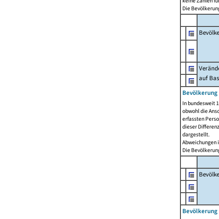
keine Zahlen f
Die Bevölkerung
Bevölk
Verände
auf Bas
Bevölkerung 
In bundesweit 1
obwohl die Ansc
erfassten Pers
dieser Differen
dargestellt.
Abweichungen i
Die Bevölkerung
Bevölk
Bevölkerung 