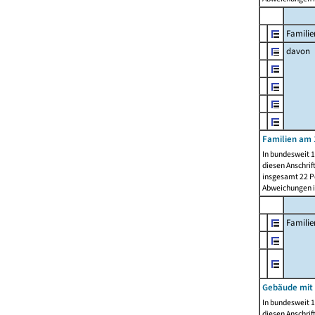
Familie
davon
Familien am 
In bundesweit 1
diesen Anschrif
insgesamt 22 Pe
Abweichungen i
Famili
Gebäude mit
In bundesweit 1
diesen Anschrif