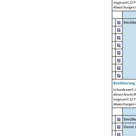
insgesamt 22 Pe
Abweichungen i
Bevölk
Bevölkerung 
In bundesweit 1
diesen Anschrif
insgesamt 22 Pe
Abweichungen i
Bevölk
Davon m