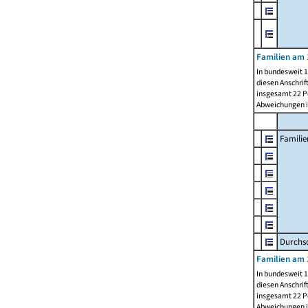
Familien am 
In bundesweit 1
diesen Anschrif
insgesamt 22 Pe
Abweichungen i
Familie
Durchsc
Familien am 
In bundesweit 1
diesen Anschrif
insgesamt 22 Pe
Abweichungen i