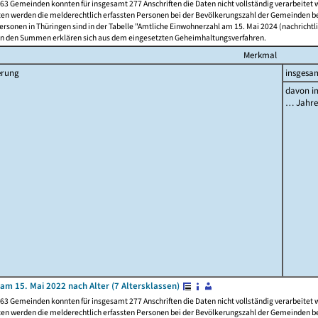
63 Gemeinden konnten für insgesamt 277 Anschriften die Daten nicht vollständig verarbeitet
ten werden die melderechtlich erfassten Personen bei der Bevölkerungszahl der Gemeinden be
rsonen in Thüringen sind in der Tabelle "Amtliche Einwohnerzahl am 15. Mai 2024 (nachrichtli
n den Summen erklären sich aus dem eingesetzten Geheimhaltungsverfahren.
Merkmal
erung
insgesa
davon im
… Jahr
am 15. Mai 2022 nach Alter (7 Altersklassen)
63 Gemeinden konnten für insgesamt 277 Anschriften die Daten nicht vollständig verarbeitet
ten werden die melderechtlich erfassten Personen bei der Bevölkerungszahl der Gemeinden be