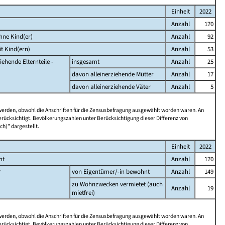
Einheit
2022
Anzahl
170
hne Kind(er)
Anzahl
92
t Kind(ern)
Anzahl
53
iehende Elternteile -
insgesamt
Anzahl
25
davon alleinerziehende Mütter
Anzahl
17
davon alleinerziehende Väter
Anzahl
5
 werden, obwohl die Anschriften für die Zensusbefragung ausgewählt worden waren. An
rücksichtigt. Bevölkerungszahlen unter Berücksichtigung dieser Differenz von
ch)" dargestellt.
Einheit
2022
mt
Anzahl
170
r
von Eigentümer/-in bewohnt
Anzahl
149
zu Wohnzwecken vermietet (auch
Anzahl
19
mietfrei)
 werden, obwohl die Anschriften für die Zensusbefragung ausgewählt worden waren. An
rücksichtigt. Bevölkerungszahlen unter Berücksichtigung dieser Differenz von