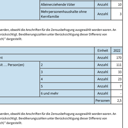
Alleinerziehende Väter
Anzahl
10
Mehrpersonenhaushalte ohne
Anzahl
3
Kernfamilie
 werden, obwohl die Anschriften für die Zensusbefragung ausgewählt worden waren. An
rücksichtigt. Bevölkerungszahlen unter Berücksichtigung dieser Differenz von
ch)" dargestellt.
Einheit
2022
mt
Anzahl
170
it … Person(en)
2
Anzahl
111
3
Anzahl
33
4
Anzahl
23
5
Anzahl
7
6 und mehr
Anzahl
-
Personen
2,5
 werden, obwohl die Anschriften für die Zensusbefragung ausgewählt worden waren. An
rücksichtigt. Bevölkerungszahlen unter Berücksichtigung dieser Differenz von
ch)" dargestellt.