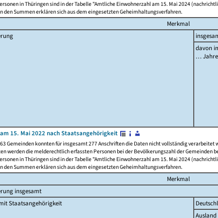
rsonen in Thüringen sind in der Tabelle "Amtliche Einwohnerzahl am 15. Mai 2024 (nachrichtli
n den Summen erklären sich aus dem eingesetzten Geheimhaltungsverfahren.
Merkmal
erung
insgesa
davon im
… Jahr
am 15. Mai 2022 nach Staatsangehörigkeit
63 Gemeinden konnten für insgesamt 277 Anschriften die Daten nicht vollständig verarbeitet
ten werden die melderechtlich erfassten Personen bei der Bevölkerungszahl der Gemeinden be
rsonen in Thüringen sind in der Tabelle "Amtliche Einwohnerzahl am 15. Mai 2024 (nachrichtli
n den Summen erklären sich aus dem eingesetzten Geheimhaltungsverfahren.
Merkmal
erung insgesamt
it Staatsangehörigkeit
Deutsch
Ausland