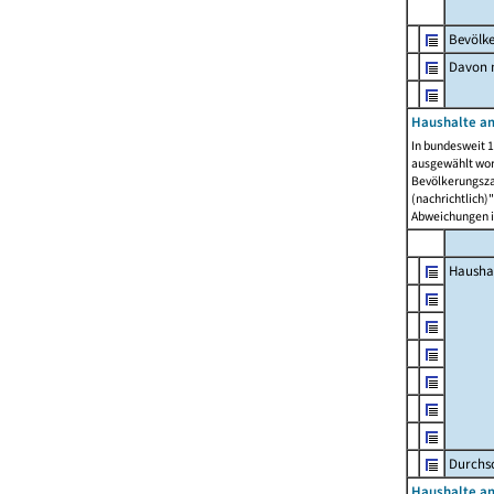
Bevölk
Davon m
Haushalte am
In bundesweit 1
ausgewählt wor
Bevölkerungszah
(nachrichtlich)"
Abweichungen i
Hausha
Durchsc
Haushalte am