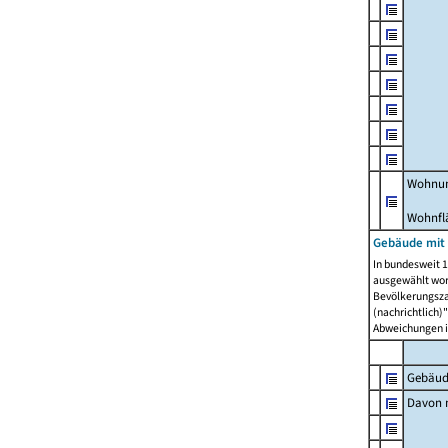
Wohnun
Wohnfl
Gebäude mit
In bundesweit 1
ausgewählt wor
Bevölkerungszah
(nachrichtlich)"
Abweichungen i
Gebäud
Davon m