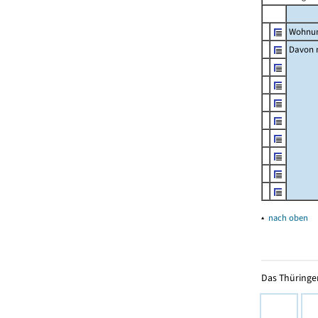
Wohnun
Davon m
▴
nach oben
Das Thüringer