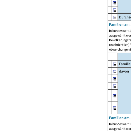
Durchsc
Familien am 
In bundesweit 1
ausgewählt wor
Bevölkerungszah
(nachrichtlich)"
Abweichungen i
Familie
davon
Familien am 
In bundesweit 1
ausgewählt wor