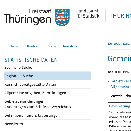
THÜRIN
Zurück
|
Zeic
Home
Kontakt
Suche
Newsletter
Gemei
STATISTISCHE DATEN
Sachliche Suche
seit 01.01.1997
Regionale Suche
▸
Gebietsver
Kürzlich bereitgestellte Daten
▸
Allgemeine
Allgemeine Angaben, Zuordnungen
Gebietsveränderungen,
Bevölkerung 
Änderungen zum Schlüsselverzeichnis
1) In bundeswei
Definitionen und Erläuterungen
obwohl die Ansc
erfassten Perso
Newsletter
Differenz von i