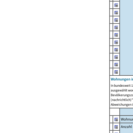
Wohnungen i
In bundesweit 1
ausgewählt wor
Bevölkerungszah
(nachrichtlich)"
Abweichungen i
Wohnun
Anzahl