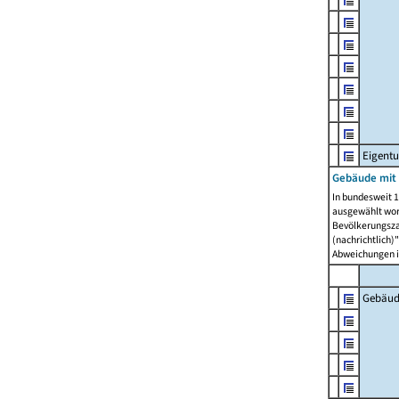
Eigent
Gebäude mit
In bundesweit 1
ausgewählt wor
Bevölkerungszah
(nachrichtlich)"
Abweichungen i
Gebäud