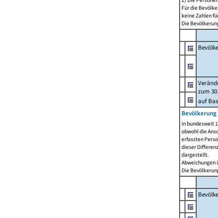
2) Die Persone
Für die Bevölke
keine Zahlen f
Die Bevölkerung
Bevölk
Verände
zum 30.
auf Bas
Bevölkerung 
In bundesweit 1
obwohl die Ansc
erfassten Pers
dieser Differen
dargestellt.
Abweichungen i
Die Bevölkerung
Bevölk