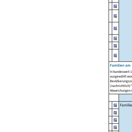
Familien am 
In bundesweit 1
ausgewählt wor
Bevölkerungszah
(nachrichtlich)"
Abweichungen i
Familie