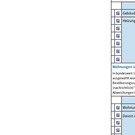
Gebäud
Heizun
Wohnungen i
In bundesweit 1
ausgewählt wor
Bevölkerungszah
(nachrichtlich)"
Abweichungen i
Wohnun
Davon 