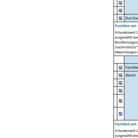
Durchsc
Familien am 
In bundesweit 1
ausgewählt wor
Bevölkerungszah
(nachrichtlich)"
Abweichungen i
Familie
davon
Familien am 
In bundesweit 1
ausgewählt wor