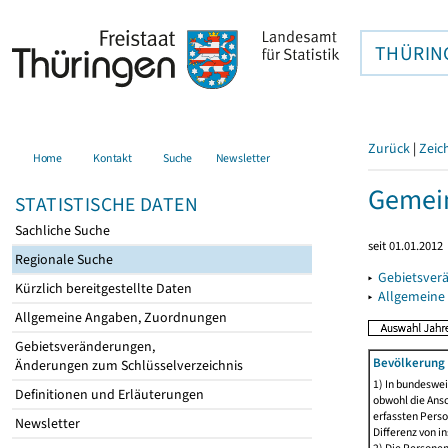
THÜRIN
Zurück
|
Zeic
Home
Kontakt
Suche
Newsletter
Gemein
STATISTISCHE DATEN
Sachliche Suche
seit 01.01.2012
Regionale Suche
▸
Gebietsver
Kürzlich bereitgestellte Daten
▸
Allgemeine
Allgemeine Angaben, Zuordnungen
Gebietsveränderungen,
Bevölkerung 
Änderungen zum Schlüsselverzeichnis
1) In bundeswei
Definitionen und Erläuterungen
obwohl die Ansc
erfassten Perso
Newsletter
Differenz von i