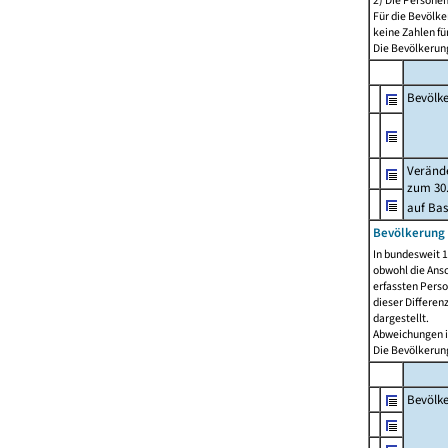
2) Die Persone
Für die Bevölke
keine Zahlen f
Die Bevölkerung
Bevölk
Verände
zum 30.
auf Bas
Bevölkerung 
In bundesweit 1
obwohl die Ansc
erfassten Pers
dieser Differen
dargestellt.
Abweichungen i
Die Bevölkerung
Bevölk