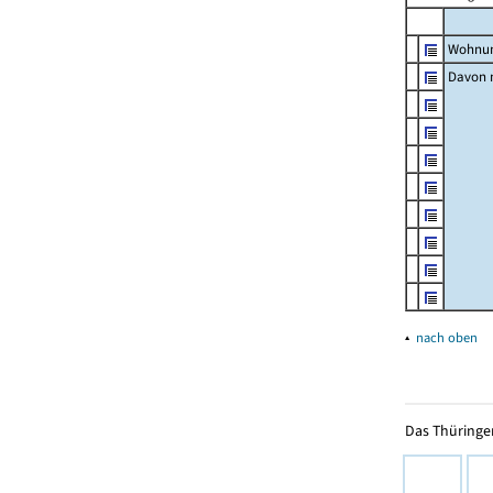
Wohnun
Davon m
▴
nach oben
Das Thüringer