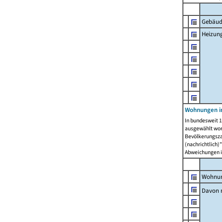
Gebäud
Heizun
Wohnungen i
In bundesweit 1
ausgewählt wor
Bevölkerungszah
(nachrichtlich)"
Abweichungen i
Wohnun
Davon 