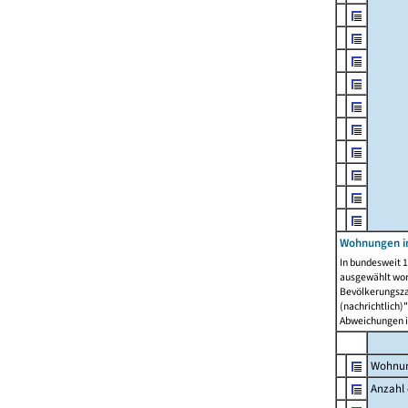
Wohnungen i
In bundesweit 1
ausgewählt wor
Bevölkerungszah
(nachrichtlich)"
Abweichungen i
Wohnun
Anzahl