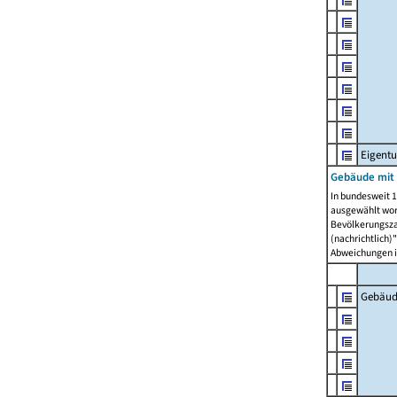
Eigent
Gebäude mit
In bundesweit 1
ausgewählt wor
Bevölkerungszah
(nachrichtlich)"
Abweichungen i
Gebäud