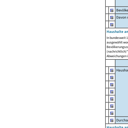
Bevölk
Davon m
Haushalte am
In bundesweit 1
ausgewählt wor
Bevölkerungszah
(nachrichtlich)"
Abweichungen i
Hausha
Durchsc
Haushalte am