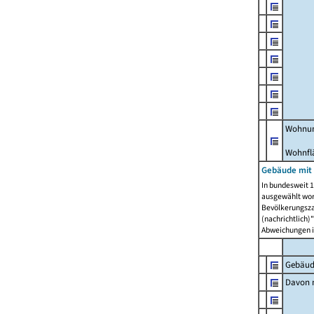
Wohnun
Wohnfl
Gebäude mit
In bundesweit 1
ausgewählt wor
Bevölkerungszah
(nachrichtlich)"
Abweichungen i
Gebäud
Davon m