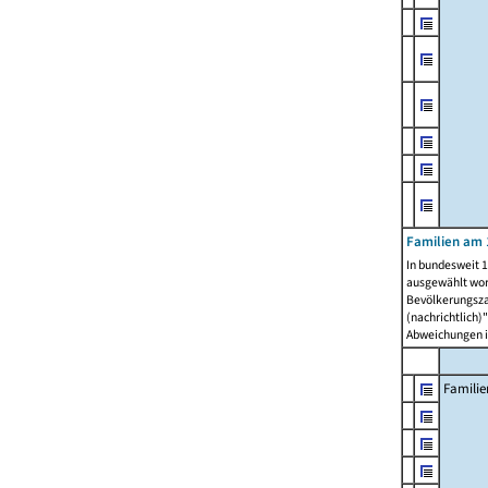
Familien am 
In bundesweit 1
ausgewählt wor
Bevölkerungszah
(nachrichtlich)"
Abweichungen i
Familie