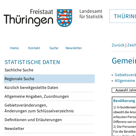
THÜRIN
Zurück
|
Zeic
Home
Kontakt
Suche
Newsletter
Gemei
STATISTISCHE DATEN
Sachliche Suche
▸
Gebietsver
Regionale Suche
▸
Allgemeine
Kürzlich bereitgestellte Daten
Allgemeine Angaben, Zuordnungen
Bevölkerung 
Gebietsveränderungen,
1) In bundeswei
Änderungen zum Schlüsselverzeichnis
obwohl die Ansc
erfassten Perso
Definitionen und Erläuterungen
Differenz von i
2) Die Persone
Newsletter
Für die Bevölke