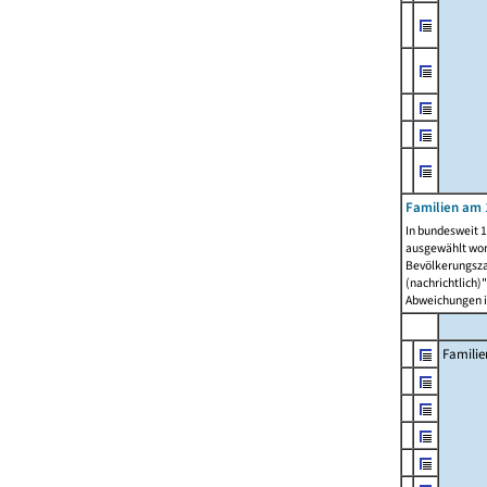
Familien am 
In bundesweit 1
ausgewählt wor
Bevölkerungszah
(nachrichtlich)"
Abweichungen i
Familie