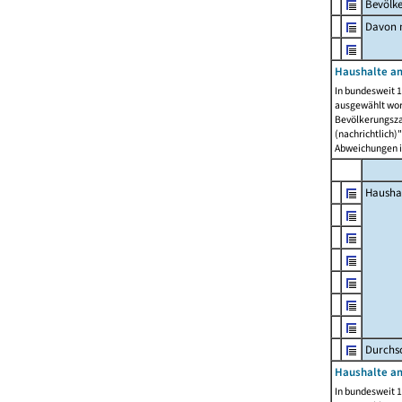
Bevölk
Davon m
Haushalte am
In bundesweit 1
ausgewählt wor
Bevölkerungszah
(nachrichtlich)"
Abweichungen i
Hausha
Durchsc
Haushalte am
In bundesweit 1