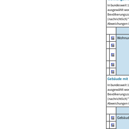
In bundesweit 1
ausgewählt wor
Bevölkerungszah
(nachrichtlich)"
Abweichungen i
Wohnun
Gebäude mit 
In bundesweit 1
ausgewählt wor
Bevölkerungszah
(nachrichtlich)"
Abweichungen i
Gebäud