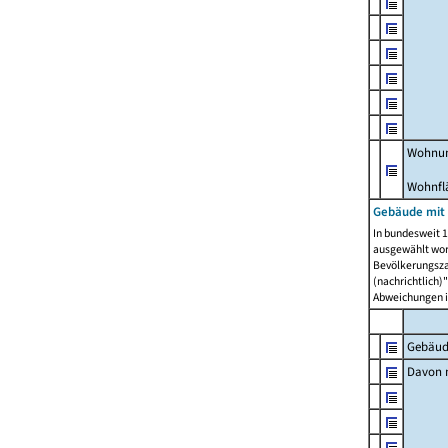
Wohnun
Wohnfl
Gebäude mit
In bundesweit 1
ausgewählt wor
Bevölkerungszah
(nachrichtlich)"
Abweichungen i
Gebäud
Davon m