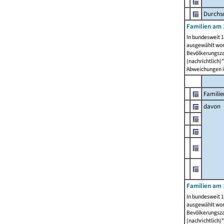
Durchsc
Familien am 
In bundesweit 1
ausgewählt wor
Bevölkerungszah
(nachrichtlich)"
Abweichungen i
Familie
davon
Familien am 
In bundesweit 1
ausgewählt wor
Bevölkerungszah
(nachrichtlich)"