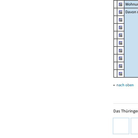
Wohnun
Davon m
▴
nach oben
Das Thüringer