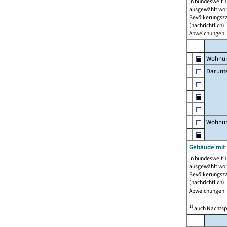
In bundesweit 1
ausgewählt wor
Bevölkerungszah
(nachrichtlich)"
Abweichungen i
Wohnun
Darunt
Wohnun
Gebäude mit
In bundesweit 1
ausgewählt wor
Bevölkerungszah
(nachrichtlich)"
Abweichungen i
1)
auch Nachtsp