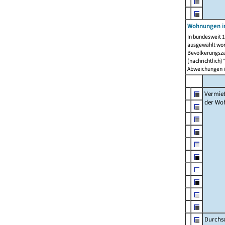
Wohnungen in
In bundesweit 1
ausgewählt wor
Bevölkerungszah
(nachrichtlich)"
Abweichungen i
Vermie
der Wo
Durchs