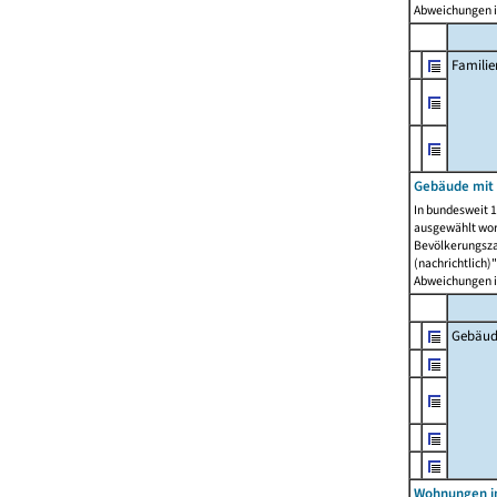
Abweichungen i
Famili
Gebäude mit
In bundesweit 1
ausgewählt wor
Bevölkerungszah
(nachrichtlich)"
Abweichungen i
Gebäud
Wohnungen i