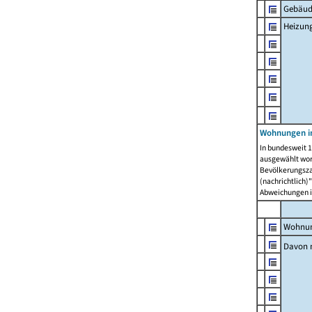
Gebäud
Heizun
Wohnungen i
In bundesweit 1
ausgewählt wor
Bevölkerungszah
(nachrichtlich)"
Abweichungen i
Wohnun
Davon 