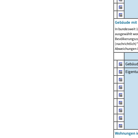
Gebäude mit
In bundesweit 1
ausgewählt wor
Bevölkerungszah
(nachrichtlich)"
Abweichungen i
Gebäud
Eigent
Wohnungen in