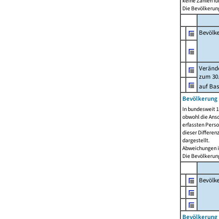
keine Zahlen f
Die Bevölkerung
Bevölk
Verände
zum 30.
auf Bas
Bevölkerung 
In bundesweit 1
obwohl die Ansc
erfassten Pers
dieser Differen
dargestellt.
Abweichungen i
Die Bevölkerung
Bevölk
Bevölkerung 