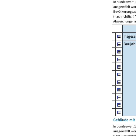
In bundesweit 1
ausgewählt wor
Bevölkerungszah
(nachrichtlich)"
Abweichungen i
Insges
Baujahr
Gebäude mit
In bundesweit 1
ausgewählt wor