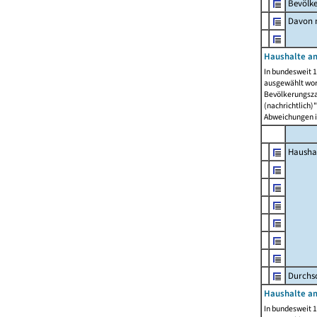
Bevölk
Davon m
Haushalte am
In bundesweit 1
ausgewählt wor
Bevölkerungszah
(nachrichtlich)"
Abweichungen i
Hausha
Durchsc
Haushalte am
In bundesweit 1