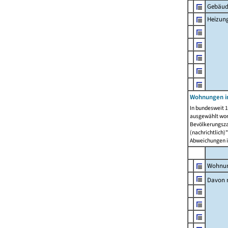
Gebäud
Heizun
Wohnungen i
In bundesweit 1
ausgewählt wor
Bevölkerungszah
(nachrichtlich)"
Abweichungen i
Wohnun
Davon 