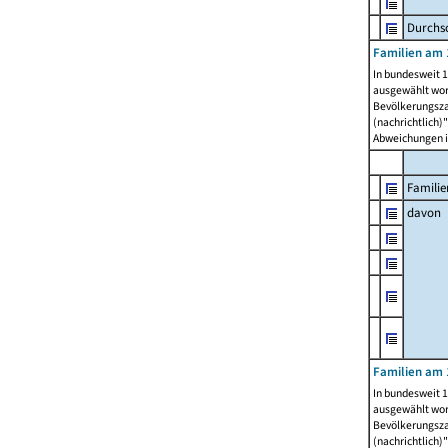
Durchsc
Familien am 
In bundesweit 1
ausgewählt wor
Bevölkerungszah
(nachrichtlich)"
Abweichungen i
Familie
davon
Familien am 
In bundesweit 1
ausgewählt wor
Bevölkerungszah
(nachrichtlich)"