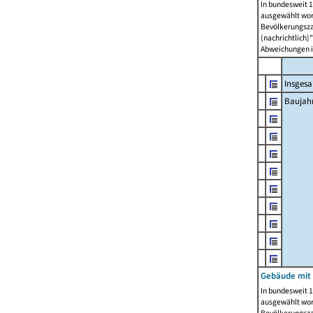
In bundesweit 1
ausgewählt wor
Bevölkerungszah
(nachrichtlich)"
Abweichungen i
Insges
Baujahr
Gebäude mit
In bundesweit 1
ausgewählt wor