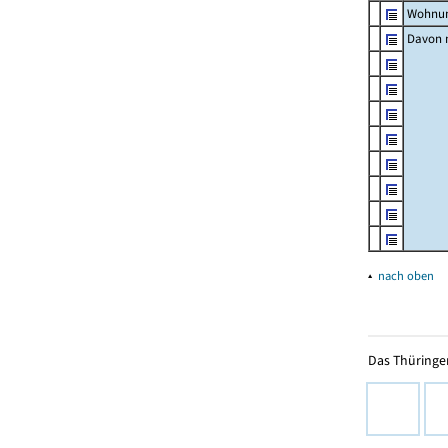
Wohnun
Davon m
▴
nach oben
Das Thüringer