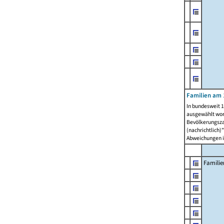
Familien am 
In bundesweit 1
ausgewählt wor
Bevölkerungszah
(nachrichtlich)"
Abweichungen i
Familie