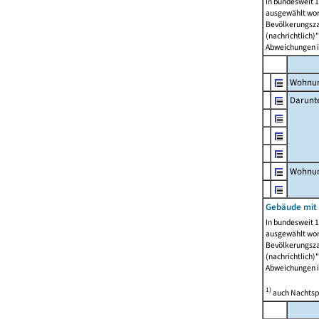
In bundesweit 1
ausgewählt wor
Bevölkerungszah
(nachrichtlich)"
Abweichungen i
Wohnun
Darunt
Wohnun
Gebäude mit
In bundesweit 1
ausgewählt wor
Bevölkerungszah
(nachrichtlich)"
Abweichungen i
1)
auch Nachtsp