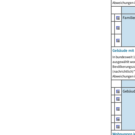
Abweichungen i
Famili
Gebäude mit
In bundesweit 1
ausgewählt wor
Bevölkerungszah
(nachrichtlich)"
Abweichungen i
Gebäud
Wohnungen i