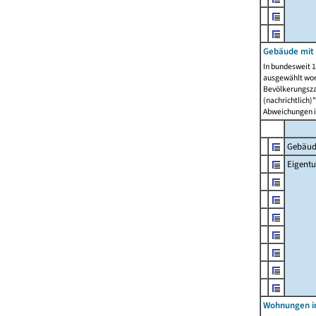
Gebäude mit
In bundesweit 1
ausgewählt wor
Bevölkerungszah
(nachrichtlich)"
Abweichungen i
Gebäud
Eigent
Wohnungen in