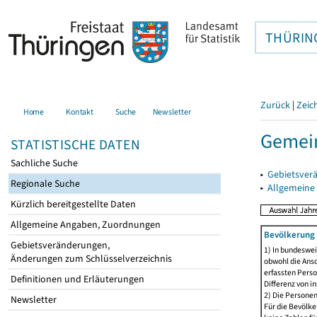
THÜRIN
Zurück
|
Zeic
Home
Kontakt
Suche
Newsletter
Gemein
STATISTISCHE DATEN
Sachliche Suche
▸
Gebietsver
Regionale Suche
▸
Allgemeine
Kürzlich bereitgestellte Daten
Allgemeine Angaben, Zuordnungen
Bevölkerung 
Gebietsveränderungen,
1) In bundeswei
Änderungen zum Schlüsselverzeichnis
obwohl die Ansc
erfassten Perso
Definitionen und Erläuterungen
Differenz von i
2) Die Persone
Newsletter
Für die Bevölke