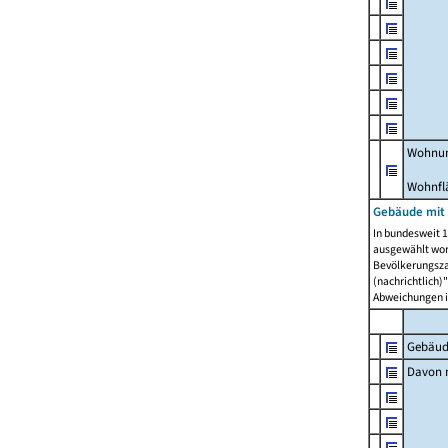
Wohnun
Wohnfl
Gebäude mit
In bundesweit 1
ausgewählt wor
Bevölkerungszah
(nachrichtlich)"
Abweichungen i
Gebäud
Davon m