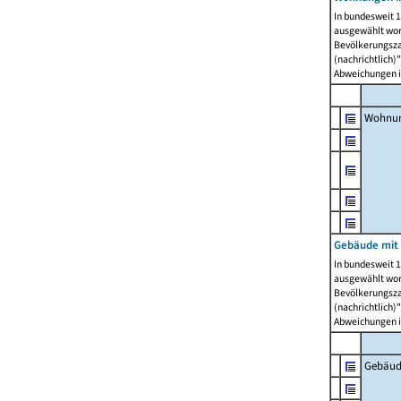
In bundesweit 1
ausgewählt wor
Bevölkerungszah
(nachrichtlich)"
Abweichungen i
Wohnun
Gebäude mit 
In bundesweit 1
ausgewählt wor
Bevölkerungszah
(nachrichtlich)"
Abweichungen i
Gebäud