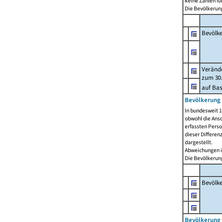
keine Zahlen f
Die Bevölkerung
Bevölk
Verände
zum 30.
auf Bas
Bevölkerung 
In bundesweit 1
obwohl die Ansc
erfassten Pers
dieser Differen
dargestellt.
Abweichungen i
Die Bevölkerung
Bevölk
Bevölkerung 