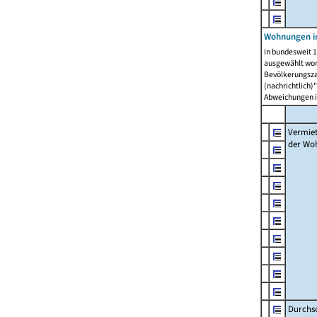
Wohnungen in
In bundesweit 1
ausgewählt wor
Bevölkerungszah
(nachrichtlich)"
Abweichungen i
Vermie
der Wo
Durchs