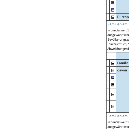
Durchsc
Familien am 
In bundesweit 1
ausgewählt wor
Bevölkerungszah
(nachrichtlich)"
Abweichungen i
Familie
davon
Familien am 
In bundesweit 1
ausgewählt wor