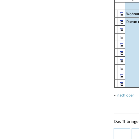
Wohnun
Davon m
▴
nach oben
Das Thüringer