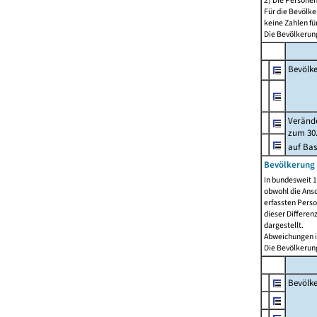
2) Die Persone
Für die Bevölke
keine Zahlen f
Die Bevölkerung
Bevölk
Verände
zum 30.
auf Bas
Bevölkerung 
In bundesweit 1
obwohl die Ansc
erfassten Pers
dieser Differen
dargestellt.
Abweichungen i
Die Bevölkerung
Bevölk