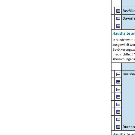
Bevölk
Davon m
Haushalte am
In bundesweit 1
ausgewählt wor
Bevölkerungszah
(nachrichtlich)"
Abweichungen i
Hausha
Durchsc
Haushalte am