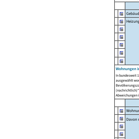
Gebäud
Heizun
Wohnungen i
In bundesweit 1
ausgewählt wor
Bevölkerungszah
(nachrichtlich)"
Abweichungen i
Wohnun
Davon 