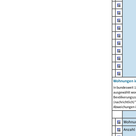
Wohnungen i
In bundesweit 1
ausgewählt wor
Bevölkerungszah
(nachrichtlich)"
Abweichungen i
Wohnun
Anzahl