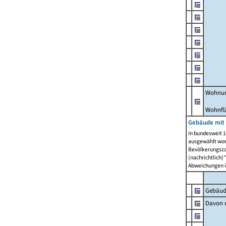
Wohnun
Wohnfl
Gebäude mit
In bundesweit 1
ausgewählt wor
Bevölkerungszah
(nachrichtlich)"
Abweichungen i
Gebäud
Davon m