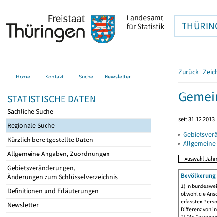
THÜRIN
Zurück
|
Zeic
Home
Kontakt
Suche
Newsletter
Gemei
STATISTISCHE DATEN
Sachliche Suche
seit 31.12.2013
Regionale Suche
▸
Gebietsver
Kürzlich bereitgestellte Daten
▸
Allgemeine
Allgemeine Angaben, Zuordnungen
Gebietsveränderungen,
Bevölkerung 
Änderungen zum Schlüsselverzeichnis
1) In bundeswei
Definitionen und Erläuterungen
obwohl die Ansc
erfassten Perso
Newsletter
Differenz von i