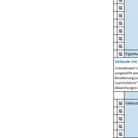
Eigent
Gebäude mit
In bundesweit 1
ausgewählt wor
Bevölkerungszah
(nachrichtlich)"
Abweichungen i
Gebäud