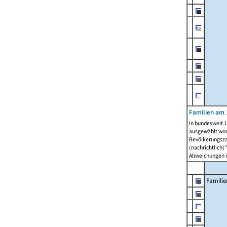
Familien am 
In bundesweit 1
ausgewählt wor
Bevölkerungszah
(nachrichtlich)"
Abweichungen i
Familie