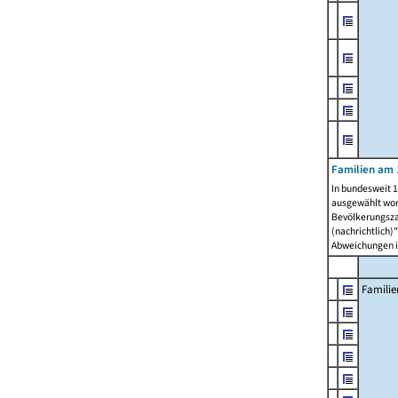
Familien am 
In bundesweit 1
ausgewählt wor
Bevölkerungszah
(nachrichtlich)"
Abweichungen i
Familie