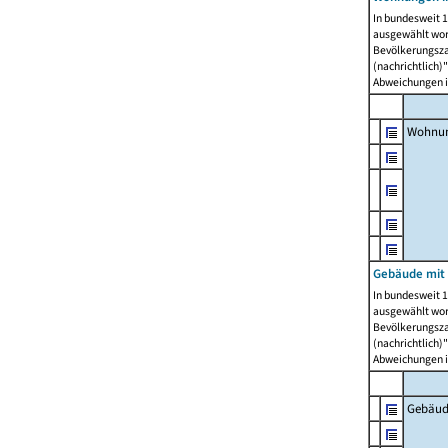
In bundesweit 1
ausgewählt wor
Bevölkerungszah
(nachrichtlich)"
Abweichungen i
Wohnun
Gebäude mit 
In bundesweit 1
ausgewählt wor
Bevölkerungszah
(nachrichtlich)"
Abweichungen i
Gebäud