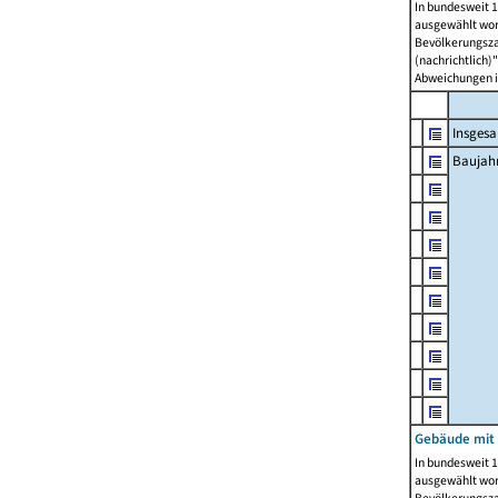
In bundesweit 1
ausgewählt wor
Bevölkerungszah
(nachrichtlich)"
Abweichungen i
Insges
Baujahr
Gebäude mit
In bundesweit 1
ausgewählt wor