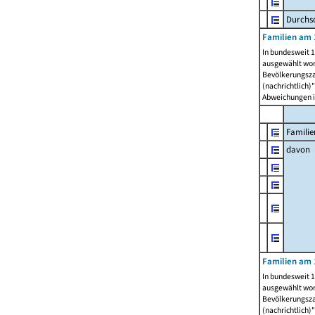
Durchsc
Familien am 
In bundesweit 1
ausgewählt wor
Bevölkerungszah
(nachrichtlich)"
Abweichungen i
Familie
davon
Familien am 
In bundesweit 1
ausgewählt wor
Bevölkerungszah
(nachrichtlich)"