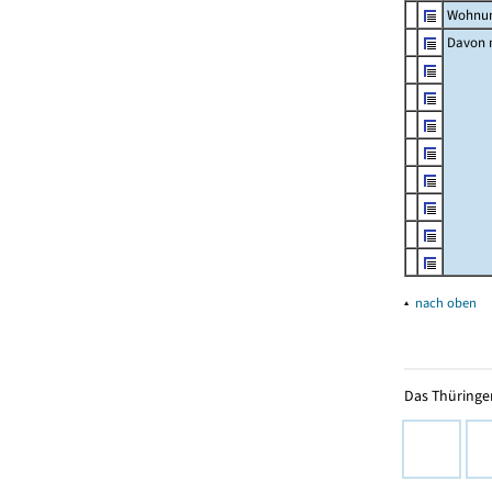
Wohnun
Davon m
▴
nach oben
Das Thüringer