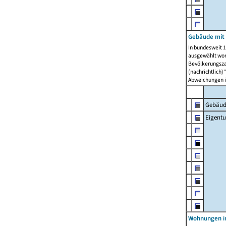
Gebäude mit
In bundesweit 1
ausgewählt wor
Bevölkerungszah
(nachrichtlich)"
Abweichungen i
Gebäud
Eigent
Wohnungen in