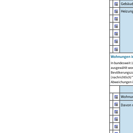
Gebäud
Heizun
Wohnungen i
In bundesweit 1
ausgewählt wor
Bevölkerungszah
(nachrichtlich)"
Abweichungen i
Wohnun
Davon 