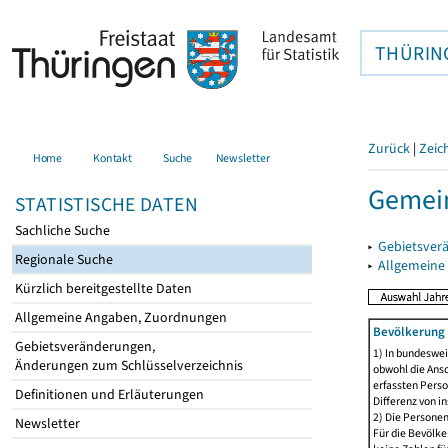
THÜRIN
Zurück
|
Zeic
Home
Kontakt
Suche
Newsletter
Gemein
STATISTISCHE DATEN
Sachliche Suche
▸
Gebietsver
Regionale Suche
▸
Allgemeine
Kürzlich bereitgestellte Daten
Allgemeine Angaben, Zuordnungen
Bevölkerung 
Gebietsveränderungen,
1) In bundeswei
Änderungen zum Schlüsselverzeichnis
obwohl die Ansc
erfassten Perso
Definitionen und Erläuterungen
Differenz von i
2) Die Persone
Newsletter
Für die Bevölke