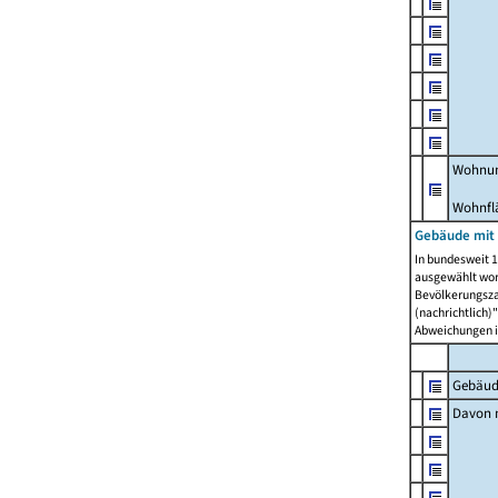
Wohnun
Wohnfl
Gebäude mit
In bundesweit 1
ausgewählt wor
Bevölkerungszah
(nachrichtlich)"
Abweichungen i
Gebäud
Davon m