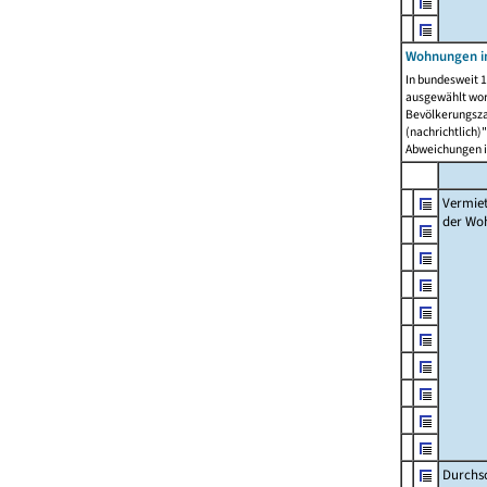
Wohnungen in
In bundesweit 1
ausgewählt wor
Bevölkerungszah
(nachrichtlich)"
Abweichungen i
Vermie
der Wo
Durchs