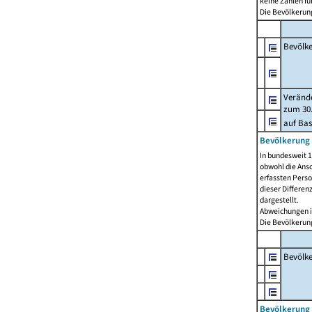
keine Zahlen f
Die Bevölkerung
Bevölk
Verände
zum 30.
auf Bas
Bevölkerung 
In bundesweit 1
obwohl die Ansc
erfassten Pers
dieser Differen
dargestellt.
Abweichungen i
Die Bevölkerung
Bevölk
Bevölkerung 