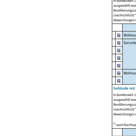
In bundesweit 1
ausgewählt wor
Bevölkerungszah
(nachrichtlich)"
Abweichungen i
Wohnun
Darunt
Wohnun
Gebäude mit
In bundesweit 1
ausgewählt wor
Bevölkerungszah
(nachrichtlich)"
Abweichungen i
1)
auch Nachtsp