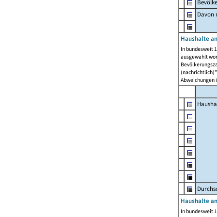
Bevölk
Davon m
Haushalte am
In bundesweit 1
ausgewählt wor
Bevölkerungszah
(nachrichtlich)"
Abweichungen i
Hausha
Durchsc
Haushalte am
In bundesweit 1