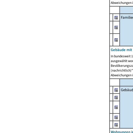
Abweichungen i
Famili
Gebäude mit
In bundesweit 1
ausgewählt wor
Bevölkerungszah
(nachrichtlich)"
Abweichungen i
Gebäud
Wohnungen i