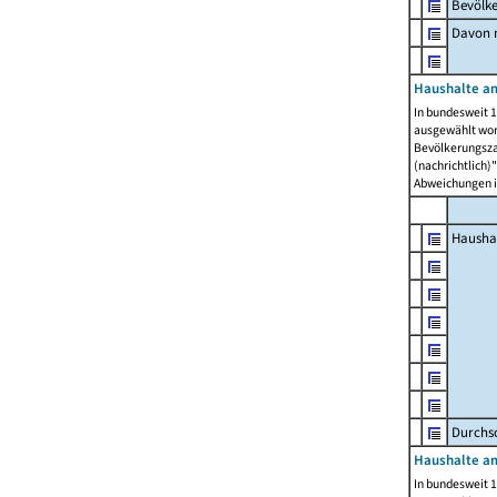
Bevölk
Davon m
Haushalte am
In bundesweit 1
ausgewählt wor
Bevölkerungszah
(nachrichtlich)"
Abweichungen i
Hausha
Durchsc
Haushalte am
In bundesweit 1