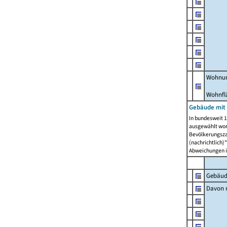
Wohnun
Wohnfl
Gebäude mit
In bundesweit 1
ausgewählt wor
Bevölkerungszah
(nachrichtlich)"
Abweichungen i
Gebäud
Davon m