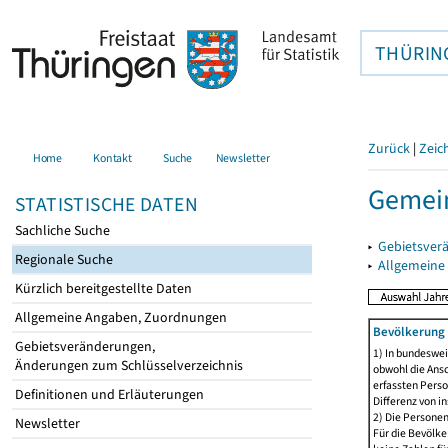
THÜRIN
Zurück
|
Zeic
Home
Kontakt
Suche
Newsletter
Gemein
STATISTISCHE DATEN
Sachliche Suche
▸
Gebietsver
Regionale Suche
▸
Allgemeine
Kürzlich bereitgestellte Daten
Allgemeine Angaben, Zuordnungen
Bevölkerung 
Gebietsveränderungen,
1) In bundeswei
Änderungen zum Schlüsselverzeichnis
obwohl die Ansc
erfassten Perso
Definitionen und Erläuterungen
Differenz von i
2) Die Persone
Newsletter
Für die Bevölke