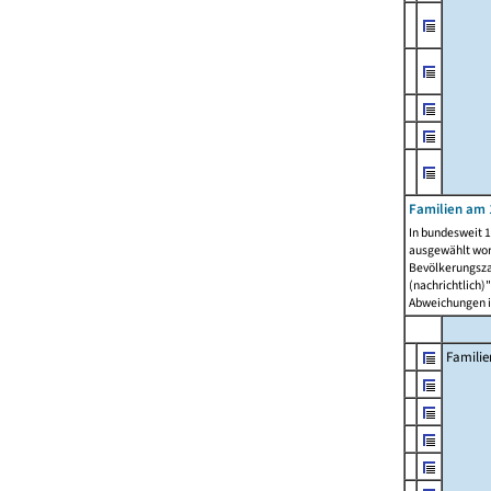
Familien am 
In bundesweit 1
ausgewählt wor
Bevölkerungszah
(nachrichtlich)"
Abweichungen i
Familie