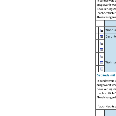
In bundesweit 1
ausgewählt wor
Bevölkerungszah
(nachrichtlich)"
Abweichungen i
Wohnun
Darunt
Wohnun
Gebäude mit
In bundesweit 1
ausgewählt wor
Bevölkerungszah
(nachrichtlich)"
Abweichungen i
1)
auch Nachtsp