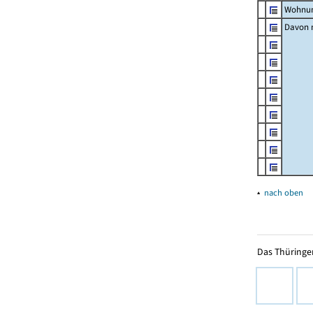
Wohnun
Davon m
▴
nach oben
Das Thüringer