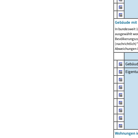
Gebäude mit
In bundesweit 1
ausgewählt wor
Bevölkerungszah
(nachrichtlich)"
Abweichungen i
Gebäud
Eigent
Wohnungen in