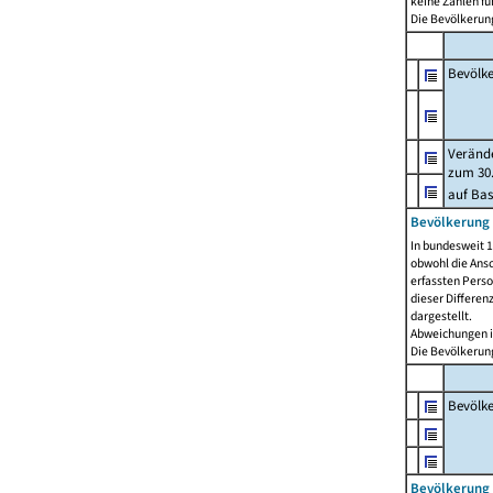
keine Zahlen f
Die Bevölkerung
Bevölk
Verände
zum 30.
auf Bas
Bevölkerung 
In bundesweit 1
obwohl die Ansc
erfassten Pers
dieser Differen
dargestellt.
Abweichungen i
Die Bevölkerung
Bevölk
Bevölkerung 