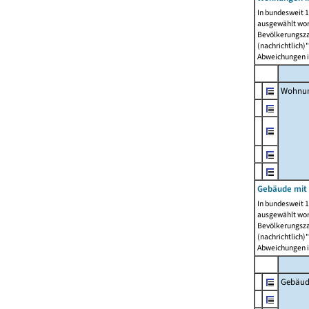
In bundesweit 1
ausgewählt wor
Bevölkerungszah
(nachrichtlich)"
Abweichungen i
Wohnun
Gebäude mit 
In bundesweit 1
ausgewählt wor
Bevölkerungszah
(nachrichtlich)"
Abweichungen i
Gebäud