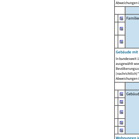
Abweichungen i
Famili
Gebäude mit
In bundesweit 1
ausgewählt wor
Bevölkerungszah
(nachrichtlich)"
Abweichungen i
Gebäud
Wohnungen i