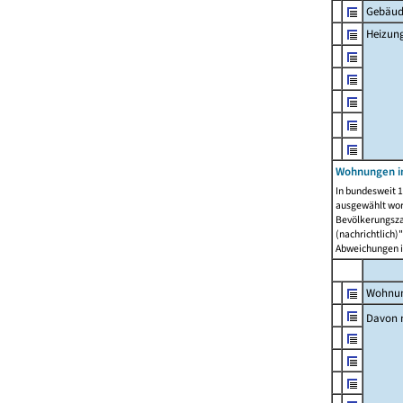
Gebäud
Heizun
Wohnungen i
In bundesweit 1
ausgewählt wor
Bevölkerungszah
(nachrichtlich)"
Abweichungen i
Wohnun
Davon 