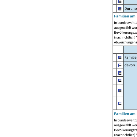
Durchsc
Familien am 
In bundesweit 1
ausgewählt wor
Bevölkerungszah
(nachrichtlich)"
Abweichungen i
Familie
davon
Familien am 
In bundesweit 1
ausgewählt wor
Bevölkerungszah
(nachrichtlich)"