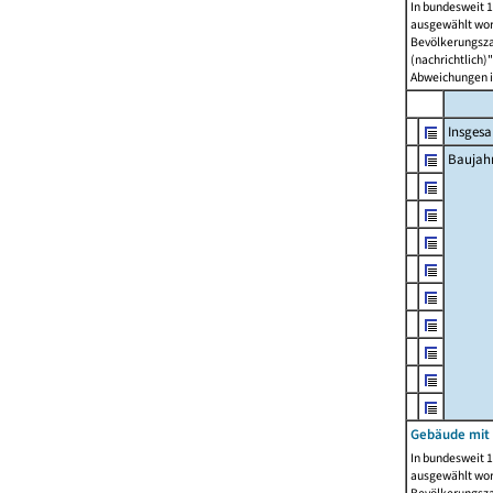
In bundesweit 1
ausgewählt wor
Bevölkerungszah
(nachrichtlich)"
Abweichungen i
Insges
Baujahr
Gebäude mit
In bundesweit 1
ausgewählt wor