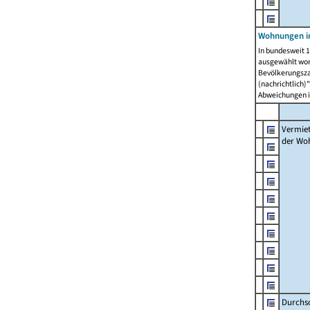
Wohnungen in
In bundesweit 1
ausgewählt wor
Bevölkerungszah
(nachrichtlich)"
Abweichungen i
Vermie
der Wo
Durchs