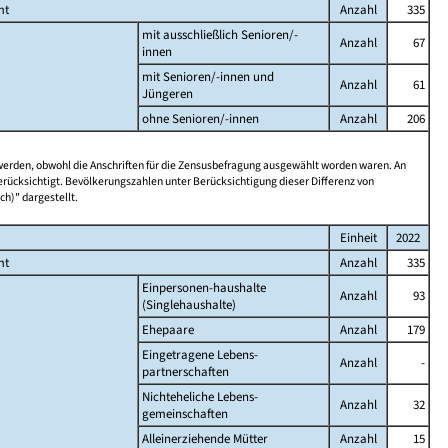
mt
Anzahl
335
mit ausschließlich Senioren/-
Anzahl
67
innen
mit Senioren/-innen und
Anzahl
61
Jüngeren
ohne Senioren/-innen
Anzahl
206
 werden, obwohl die Anschriften für die Zensusbefragung ausgewählt worden waren. An
rücksichtigt. Bevölkerungszahlen unter Berücksichtigung dieser Differenz von
ch)" dargestellt.
Einheit
2022
mt
Anzahl
335
Einpersonen-haushalte
Anzahl
93
(Singlehaushalte)
Ehepaare
Anzahl
179
Eingetragene Lebens-
Anzahl
-
partnerschaften
Nichteheliche Lebens-
Anzahl
32
gemeinschaften
Alleinerziehende Mütter
Anzahl
15