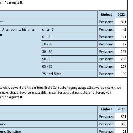
ch)" dargestellt.
Einheit
2022
mt
Personen
811
 Alter von … bis unter
unter 6
Personen
42
en
6 - 18
Personen
101
18 - 30
Personen
67
30 - 50
Personen
197
50 - 65
Personen
218
65 - 75
Personen
117
75 und älter
Personen
69
 werden, obwohl die Anschriften für die Zensusbefragung ausgewählt worden waren. An
rücksichtigt. Bevölkerungszahlen unter Berücksichtigung dieser Differenz von
ch)" dargestellt.
Einheit
2022
Personen
811
land
Personen
800
 und Sonstige
Personen
11