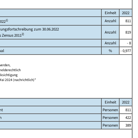
Einheit
2022
1)
Anzahl
811
2022
rungsfortschreibung zum 30.06.2022
Anzahl
819
2)
s Zensus 2011
Anzahl
- 8
ual
%
- 0,977
werden,
melderechtlich
cksichtigung
Mai 2024 (nachrichtlich)"
Einheit
2022
mt
Personen
811
h
Personen
422
Personen
389