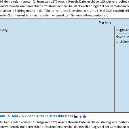
63 Gemeinden konnten für insgesamt 277 Anschriften die Daten nicht vollständig verarbeitet
ten werden die melderechtlich erfassten Personen bei der Bevölkerungszahl der Gemeinden be
rsonen in Thüringen sind in der Tabelle "Amtliche Einwohnerzahl am 15. Mai 2024 (nachrichtli
n den Summen erklären sich aus dem eingesetzten Geheimhaltungsverfahren.
Merkmal
erung
insgesa
davon im
… Jahr
am 15. Mai 2022 nach Alter (7 Altersklassen)
63 Gemeinden konnten für insgesamt 277 Anschriften die Daten nicht vollständig verarbeitet
ten werden die melderechtlich erfassten Personen bei der Bevölkerungszahl der Gemeinden be