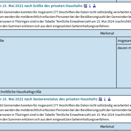
 15. Mai 2022 nach Größe des privaten Haushalts
63 Gemeinden konnten für insgesamt 277 Anschriften die Daten nicht vollständig verarbeitet
ten werden die melderechtlich erfassten Personen bei der Bevölkerungszahl der Gemeinden be
rsonen in Thüringen sind in der Tabelle "Amtliche Einwohnerzahl am 15. Mai 2024 (nachrichtli
n den Summen erklären sich aus dem eingesetzten Geheimhaltungsverfahren.
Merkmal
lte
insgesa
davon m
hnittliche Haushaltsgröße
 15. Mai 2022 nach Seniorenstatus des privaten Haushalts
63 Gemeinden konnten für insgesamt 277 Anschriften die Daten nicht vollständig verarbeitet
ten werden die melderechtlich erfassten Personen bei der Bevölkerungszahl der Gemeinden be
rsonen in Thüringen sind in der Tabelle "Amtliche Einwohnerzahl am 15. Mai 2024 (nachrichtli
n den Summen erklären sich aus dem eingesetzten Geheimhaltungsverfahren.
Merkmal