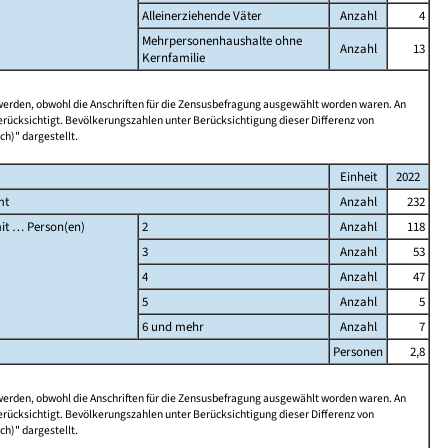
Alleinerziehende Väter
Anzahl
4
Mehrpersonenhaushalte ohne
Anzahl
13
Kernfamilie
 werden, obwohl die Anschriften für die Zensusbefragung ausgewählt worden waren. An
rücksichtigt. Bevölkerungszahlen unter Berücksichtigung dieser Differenz von
ch)" dargestellt.
Einheit
2022
mt
Anzahl
232
it … Person(en)
2
Anzahl
118
3
Anzahl
53
4
Anzahl
47
5
Anzahl
5
6 und mehr
Anzahl
7
Personen
2,8
 werden, obwohl die Anschriften für die Zensusbefragung ausgewählt worden waren. An
rücksichtigt. Bevölkerungszahlen unter Berücksichtigung dieser Differenz von
ch)" dargestellt.