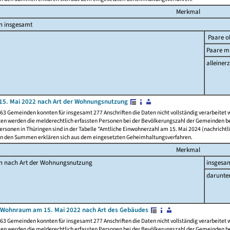
Merkmal
n insgesamt
Paare o
Paare mi
alleinerz
15. Mai 2022 nach Art der Wohnungsnutzung
63 Gemeinden konnten für insgesamt 277 Anschriften die Daten nicht vollständig verarbeitet
ten werden die melderechtlich erfassten Personen bei der Bevölkerungszahl der Gemeinden be
rsonen in Thüringen sind in der Tabelle "Amtliche Einwohnerzahl am 15. Mai 2024 (nachrichtli
n den Summen erklären sich aus dem eingesetzten Geheimhaltungsverfahren.
Merkmal
en nach Art der Wohnungsnutzung
insgesa
darunte
 Wohnraum am 15. Mai 2022 nach Art des Gebäudes
63 Gemeinden konnten für insgesamt 277 Anschriften die Daten nicht vollständig verarbeitet
ten werden die melderechtlich erfassten Personen bei der Bevölkerungszahl der Gemeinden be