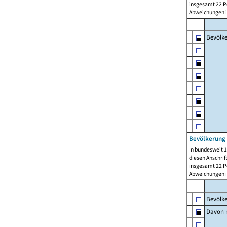
insgesamt 22 Pe
Abweichungen i
Bevölk
Bevölkerung 
In bundesweit 1
diesen Anschrif
insgesamt 22 Pe
Abweichungen i
Bevölk
Davon m