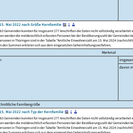
15. Mai 2022 nach Größe Kernfamilie
63 Gemeinden konnten für insgesamt 277 Anschriften die Daten nicht vollständig verarbeitet
ten werden die melderechtlich erfassten Personen bei der Bevölkerungszahl der Gemeinden be
rsonen in Thüringen sind in der Tabelle "Amtliche Einwohnerzahl am 15. Mai 2024 (nachrichtli
n den Summen erklären sich aus dem eingesetzten Geheimhaltungsverfahren.
Merkmal
n
insgesa
davon m
hnittliche Familiengröße
15. Mai 2022 nach Typ der Kernfamilie
63 Gemeinden konnten für insgesamt 277 Anschriften die Daten nicht vollständig verarbeitet
ten werden die melderechtlich erfassten Personen bei der Bevölkerungszahl der Gemeinden be
rsonen in Thüringen sind in der Tabelle "Amtliche Einwohnerzahl am 15. Mai 2024 (nachrichtli
n den Summen erklären sich aus dem eingesetzten Geheimhaltungsverfahren.