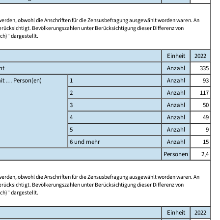
 werden, obwohl die Anschriften für die Zensusbefragung ausgewählt worden waren. An
rücksichtigt. Bevölkerungszahlen unter Berücksichtigung dieser Differenz von
ch)" dargestellt.
Einheit
2022
mt
Anzahl
335
it … Person(en)
1
Anzahl
93
2
Anzahl
117
3
Anzahl
50
4
Anzahl
49
5
Anzahl
9
6 und mehr
Anzahl
15
Personen
2,4
 werden, obwohl die Anschriften für die Zensusbefragung ausgewählt worden waren. An
rücksichtigt. Bevölkerungszahlen unter Berücksichtigung dieser Differenz von
ch)" dargestellt.
Einheit
2022