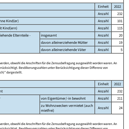
Einheit
2022
Anzahl
232
hne Kind(er)
Anzahl
101
t Kind(ern)
Anzahl
115
iehende Elternteile -
insgesamt
Anzahl
20
davon alleinerziehende Mütter
Anzahl
19
davon alleinerziehende Väter
Anzahl
5
 werden, obwohl die Anschriften für die Zensusbefragung ausgewählt worden waren. An
rücksichtigt. Bevölkerungszahlen unter Berücksichtigung dieser Differenz von
ch)" dargestellt.
Einheit
2022
mt
Anzahl
232
r
von Eigentümer/-in bewohnt
Anzahl
211
zu Wohnzwecken vermietet (auch
Anzahl
24
mietfrei)
 werden, obwohl die Anschriften für die Zensusbefragung ausgewählt worden waren. An
rücksichtigt. Bevölkerungszahlen unter Berücksichtigung dieser Differenz von