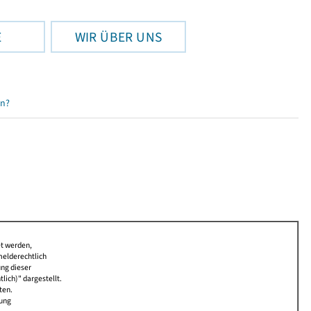
E
WIR ÜBER UNS
en?
et werden,
melderechtlich
ung dieser
lich)" dargestellt.
ten.
bung