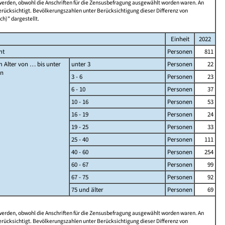
 werden, obwohl die Anschriften für die Zensusbefragung ausgewählt worden waren. An
rücksichtigt. Bevölkerungszahlen unter Berücksichtigung dieser Differenz von
ch)" dargestellt.
Einheit
2022
mt
Personen
811
 Alter von … bis unter
unter 3
Personen
22
en
3 - 6
Personen
23
6 - 10
Personen
37
10 - 16
Personen
53
16 - 19
Personen
24
19 - 25
Personen
33
25 - 40
Personen
111
40 - 60
Personen
254
60 - 67
Personen
99
67 - 75
Personen
92
75 und älter
Personen
69
 werden, obwohl die Anschriften für die Zensusbefragung ausgewählt worden waren. An
rücksichtigt. Bevölkerungszahlen unter Berücksichtigung dieser Differenz von