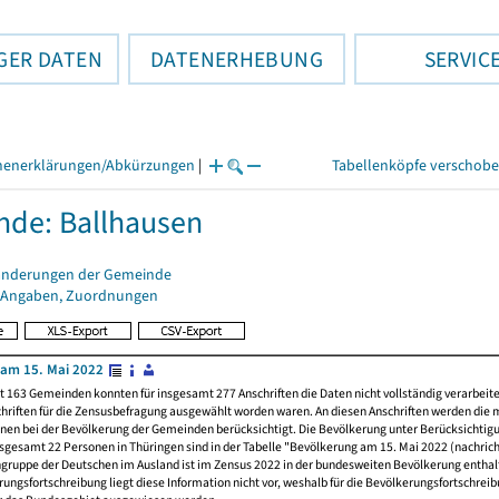
GER DATEN
DATENERHEBUNG
SERVIC
henerklärungen/Abkürzungen
|
Tabellenköpfe verschob
de: Ballhausen
änderungen der Gemeinde
 Angaben, Zuordnungen
am 15. Mai 2022
t 163 Gemeinden konnten für insgesamt 277 Anschriften die Daten nicht vollständig verarbeit
hriften für die Zensusbefragung ausgewählt worden waren. An diesen Anschriften werden die 
nen bei der Bevölkerung der Gemeinden berücksichtigt. Die Bevölkerung unter Berücksichtig
nsgesamt 22 Personen in Thüringen sind in der Tabelle "Bevölkerung am 15. Mai 2022 (nachricht
ngruppe der Deutschen im Ausland ist im Zensus 2022 in der bundesweiten Bevölkerung enthal
rungsfortschreibung liegt diese Information nicht vor, weshalb für die Bevölkerungsfortschrei