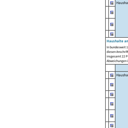
Hausha
Haushalte am
In bundesweit 1
diesen Anschrif
insgesamt 22 Pe
Abweichungen i
Hausha