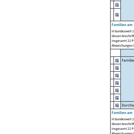
Familien am 
In bundesweit 1
diesen Anschrif
insgesamt 22 Pe
Abweichungen i
Familie
Durchsc
Familien am 
In bundesweit 1
diesen Anschrif
insgesamt 22 Pe
Abweichungen i