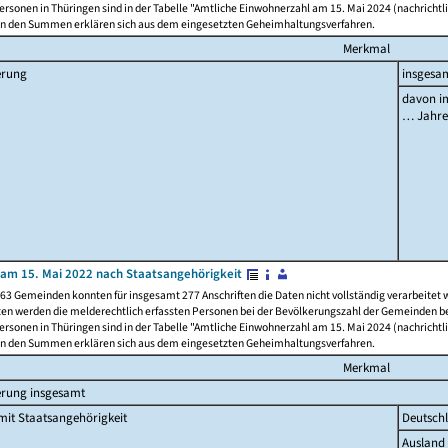
rsonen in Thüringen sind in der Tabelle "Amtliche Einwohnerzahl am 15. Mai 2024 (nachrichtli
n den Summen erklären sich aus dem eingesetzten Geheimhaltungsverfahren.
Merkmal
erung
insgesa
davon im
… Jahr
am 15. Mai 2022 nach Staatsangehörigkeit
63 Gemeinden konnten für insgesamt 277 Anschriften die Daten nicht vollständig verarbeitet
ten werden die melderechtlich erfassten Personen bei der Bevölkerungszahl der Gemeinden be
rsonen in Thüringen sind in der Tabelle "Amtliche Einwohnerzahl am 15. Mai 2024 (nachrichtli
n den Summen erklären sich aus dem eingesetzten Geheimhaltungsverfahren.
Merkmal
erung insgesamt
it Staatsangehörigkeit
Deutsch
Ausland