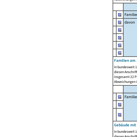
Familie
davon
Familien am 
In bundesweit 1
diesen Anschrif
insgesamt 22 Pe
Abweichungen i
Famili
Gebäude mit
In bundesweit 1
diesen Anschrif