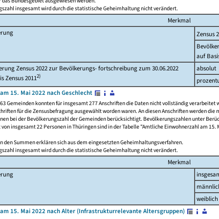
ür das Bundesgebiet ausgewiesen werden.
szahl insgesamt wird durch die statistische Geheimhaltung nicht verändert.
Merkmal
erung
Zensus 
Bevölke
auf Basi
rung Zensus 2022 zur Bevölkerungs- fortschreibung zum 30.06.2022
absolut
2)
is Zensus 2011
prozent
am 15. Mai 2022 nach Geschlecht
63 Gemeinden konnten für insgesamt 277 Anschriften die Daten nicht vollständig verarbeitet 
hriften für die Zensusbefragung ausgewählt worden waren. An diesen Anschriften werden die 
onen bei der Bevölkerungszahl der Gemeinden berücksichtigt. Bevölkerungszahlen unter Berü
z von insgesamt 22 Personen in Thüringen sind in der Tabelle "Amtliche Einwohnerzahl am 15. 
n den Summen erklären sich aus dem eingesetzten Geheimhaltungsverfahren.
szahl insgesamt wird durch die statistische Geheimhaltung nicht verändert.
Merkmal
erung
insgesa
männlic
weiblich
am 15. Mai 2022 nach Alter (Infrastrukturrelevante Altersgruppen)