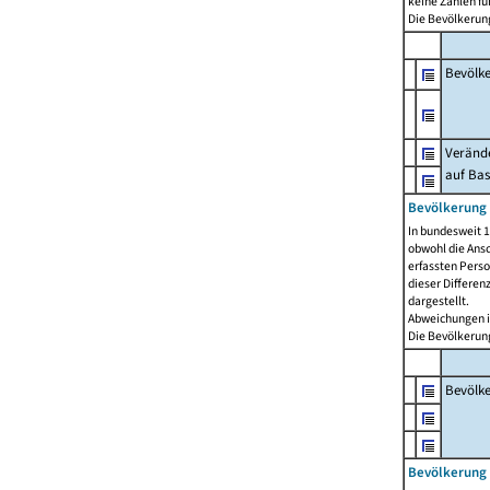
keine Zahlen f
Die Bevölkerung
Bevölk
Verände
auf Bas
Bevölkerung 
In bundesweit 1
obwohl die Ansc
erfassten Pers
dieser Differen
dargestellt.
Abweichungen i
Die Bevölkerung
Bevölk
Bevölkerung 