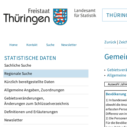
THÜRIN
Zurück
|
Zeic
Home
Kontakt
Suche
Newsletter
Gemein
STATISTISCHE DATEN
Sachliche Suche
▸
Gebietsver
Regionale Suche
▸
Allgemeine
Kürzlich bereitgestellte Daten
Allgemeine Angaben, Zuordnungen
Bevölkerung 
Gebietsveränderungen,
1) In bundeswei
Änderungen zum Schlüsselverzeichnis
obwohl die Ansc
erfassten Perso
Definitionen und Erläuterungen
Differenz von i
2) Die Persone
Newsletter
Für die Bevölke