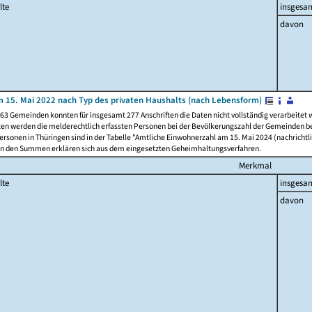
lte
insgesa
davon
 15. Mai 2022 nach Typ des privaten Haushalts (nach Lebensform)
63 Gemeinden konnten für insgesamt 277 Anschriften die Daten nicht vollständig verarbeitet
ten werden die melderechtlich erfassten Personen bei der Bevölkerungszahl der Gemeinden be
rsonen in Thüringen sind in der Tabelle "Amtliche Einwohnerzahl am 15. Mai 2024 (nachrichtli
n den Summen erklären sich aus dem eingesetzten Geheimhaltungsverfahren.
Merkmal
lte
insgesa
davon