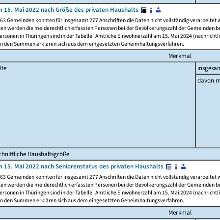
 15. Mai 2022 nach Größe des privaten Haushalts
63 Gemeinden konnten für insgesamt 277 Anschriften die Daten nicht vollständig verarbeitet
ten werden die melderechtlich erfassten Personen bei der Bevölkerungszahl der Gemeinden be
rsonen in Thüringen sind in der Tabelle "Amtliche Einwohnerzahl am 15. Mai 2024 (nachrichtli
n den Summen erklären sich aus dem eingesetzten Geheimhaltungsverfahren.
Merkmal
lte
insgesa
davon m
hnittliche Haushaltsgröße
 15. Mai 2022 nach Seniorenstatus des privaten Haushalts
63 Gemeinden konnten für insgesamt 277 Anschriften die Daten nicht vollständig verarbeitet
ten werden die melderechtlich erfassten Personen bei der Bevölkerungszahl der Gemeinden be
rsonen in Thüringen sind in der Tabelle "Amtliche Einwohnerzahl am 15. Mai 2024 (nachrichtli
n den Summen erklären sich aus dem eingesetzten Geheimhaltungsverfahren.
Merkmal