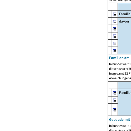
Familie
davon
Familien am 
In bundesweit 1
diesen Anschrif
insgesamt 22 Pe
Abweichungen i
Famili
Gebäude mit
In bundesweit 1
diesen Anschrif