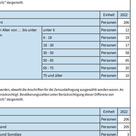
ch)" dargestellt.
Einheit
2022
mt
Personen
206
 Alter von … bis unter
unter 6
Personen
12
en
6 - 18
Personen
19
18 - 30
Personen
17
30 - 50
Personen
58
50 - 65
Personen
65
65 - 75
Personen
20
75 und älter
Personen
10
 werden, obwohl die Anschriften für die Zensusbefragung ausgewählt worden waren. An
rücksichtigt. Bevölkerungszahlen unter Berücksichtigung dieser Differenz von
ch)" dargestellt.
Einheit
2022
Personen
206
land
Personen
205
 und Sonstige
Personen
3