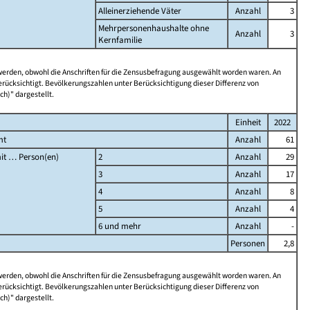
Alleinerziehende Väter
Anzahl
3
Mehrpersonenhaushalte ohne
Anzahl
3
Kernfamilie
 werden, obwohl die Anschriften für die Zensusbefragung ausgewählt worden waren. An
rücksichtigt. Bevölkerungszahlen unter Berücksichtigung dieser Differenz von
ch)" dargestellt.
Einheit
2022
mt
Anzahl
61
it … Person(en)
2
Anzahl
29
3
Anzahl
17
4
Anzahl
8
5
Anzahl
4
6 und mehr
Anzahl
-
Personen
2,8
 werden, obwohl die Anschriften für die Zensusbefragung ausgewählt worden waren. An
rücksichtigt. Bevölkerungszahlen unter Berücksichtigung dieser Differenz von
ch)" dargestellt.