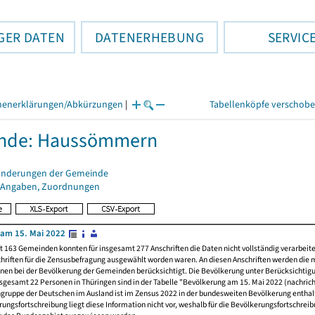
GER DATEN
DATENERHEBUNG
SERVIC
henerklärungen/Abkürzungen
|
Tabellenköpfe verschob
nde: Haussömmern
änderungen der Gemeinde
 Angaben, Zuordnungen
am 15. Mai 2022
t 163 Gemeinden konnten für insgesamt 277 Anschriften die Daten nicht vollständig verarbeit
hriften für die Zensusbefragung ausgewählt worden waren. An diesen Anschriften werden die 
nen bei der Bevölkerung der Gemeinden berücksichtigt. Die Bevölkerung unter Berücksichtig
nsgesamt 22 Personen in Thüringen sind in der Tabelle "Bevölkerung am 15. Mai 2022 (nachricht
ngruppe der Deutschen im Ausland ist im Zensus 2022 in der bundesweiten Bevölkerung enthal
rungsfortschreibung liegt diese Information nicht vor, weshalb für die Bevölkerungsfortschrei