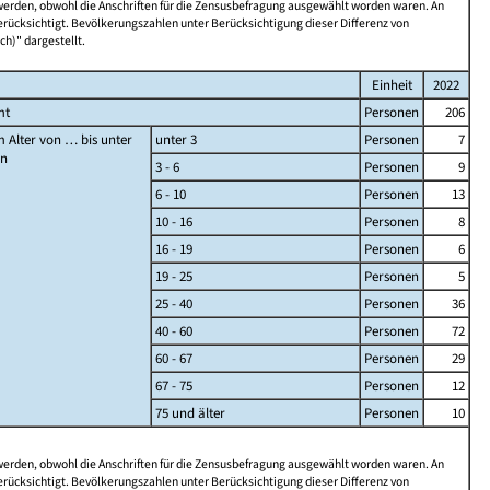
 werden, obwohl die Anschriften für die Zensusbefragung ausgewählt worden waren. An
rücksichtigt. Bevölkerungszahlen unter Berücksichtigung dieser Differenz von
ch)" dargestellt.
Einheit
2022
mt
Personen
206
 Alter von … bis unter
unter 3
Personen
7
en
3 - 6
Personen
9
6 - 10
Personen
13
10 - 16
Personen
8
16 - 19
Personen
6
19 - 25
Personen
5
25 - 40
Personen
36
40 - 60
Personen
72
60 - 67
Personen
29
67 - 75
Personen
12
75 und älter
Personen
10
 werden, obwohl die Anschriften für die Zensusbefragung ausgewählt worden waren. An
rücksichtigt. Bevölkerungszahlen unter Berücksichtigung dieser Differenz von