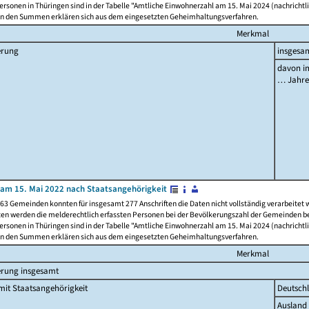
rsonen in Thüringen sind in der Tabelle "Amtliche Einwohnerzahl am 15. Mai 2024 (nachrichtli
n den Summen erklären sich aus dem eingesetzten Geheimhaltungsverfahren.
Merkmal
erung
insgesa
davon im
… Jahr
am 15. Mai 2022 nach Staatsangehörigkeit
63 Gemeinden konnten für insgesamt 277 Anschriften die Daten nicht vollständig verarbeitet
ten werden die melderechtlich erfassten Personen bei der Bevölkerungszahl der Gemeinden be
rsonen in Thüringen sind in der Tabelle "Amtliche Einwohnerzahl am 15. Mai 2024 (nachrichtli
n den Summen erklären sich aus dem eingesetzten Geheimhaltungsverfahren.
Merkmal
erung insgesamt
it Staatsangehörigkeit
Deutsch
Ausland