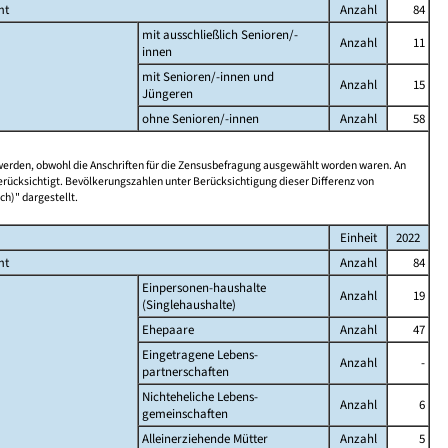
mt
Anzahl
84
mit ausschließlich Senioren/-
Anzahl
11
innen
mit Senioren/-innen und
Anzahl
15
Jüngeren
ohne Senioren/-innen
Anzahl
58
 werden, obwohl die Anschriften für die Zensusbefragung ausgewählt worden waren. An
rücksichtigt. Bevölkerungszahlen unter Berücksichtigung dieser Differenz von
ch)" dargestellt.
Einheit
2022
mt
Anzahl
84
Einpersonen-haushalte
Anzahl
19
(Singlehaushalte)
Ehepaare
Anzahl
47
Eingetragene Lebens-
Anzahl
-
partnerschaften
Nichteheliche Lebens-
Anzahl
6
gemeinschaften
Alleinerziehende Mütter
Anzahl
5