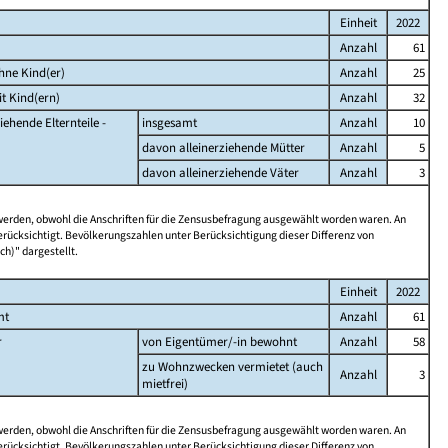
Einheit
2022
Anzahl
61
hne Kind(er)
Anzahl
25
t Kind(ern)
Anzahl
32
iehende Elternteile -
insgesamt
Anzahl
10
davon alleinerziehende Mütter
Anzahl
5
davon alleinerziehende Väter
Anzahl
3
 werden, obwohl die Anschriften für die Zensusbefragung ausgewählt worden waren. An
rücksichtigt. Bevölkerungszahlen unter Berücksichtigung dieser Differenz von
ch)" dargestellt.
Einheit
2022
mt
Anzahl
61
r
von Eigentümer/-in bewohnt
Anzahl
58
zu Wohnzwecken vermietet (auch
Anzahl
3
mietfrei)
 werden, obwohl die Anschriften für die Zensusbefragung ausgewählt worden waren. An
rücksichtigt. Bevölkerungszahlen unter Berücksichtigung dieser Differenz von