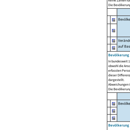
keine Zahlen f
Die Bevölkerung
Bevölk
Verände
auf Bas
Bevölkerung 
In bundesweit 1
obwohl die Ansc
erfassten Pers
dieser Differen
dargestellt.
Abweichungen i
Die Bevölkerung
Bevölk
Bevölkerung 