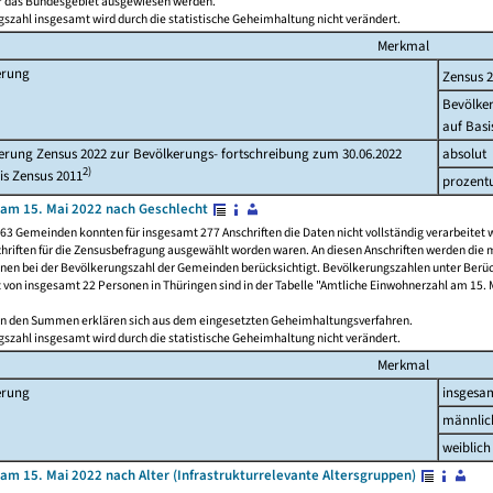
ür das Bundesgebiet ausgewiesen werden.
szahl insgesamt wird durch die statistische Geheimhaltung nicht verändert.
Merkmal
erung
Zensus 
Bevölke
auf Basi
rung Zensus 2022 zur Bevölkerungs- fortschreibung zum 30.06.2022
absolut
2)
is Zensus 2011
prozent
am 15. Mai 2022 nach Geschlecht
63 Gemeinden konnten für insgesamt 277 Anschriften die Daten nicht vollständig verarbeitet 
hriften für die Zensusbefragung ausgewählt worden waren. An diesen Anschriften werden die 
onen bei der Bevölkerungszahl der Gemeinden berücksichtigt. Bevölkerungszahlen unter Berü
z von insgesamt 22 Personen in Thüringen sind in der Tabelle "Amtliche Einwohnerzahl am 15. 
n den Summen erklären sich aus dem eingesetzten Geheimhaltungsverfahren.
szahl insgesamt wird durch die statistische Geheimhaltung nicht verändert.
Merkmal
erung
insgesa
männlic
weiblich
am 15. Mai 2022 nach Alter (Infrastrukturrelevante Altersgruppen)