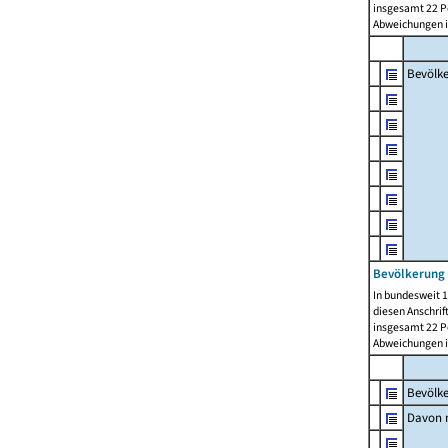
insgesamt 22 Pe
Abweichungen i
Bevölk
Bevölkerung 
In bundesweit 1
diesen Anschrif
insgesamt 22 Pe
Abweichungen i
Bevölk
Davon m