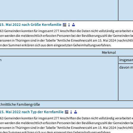
15. Mai 2022 nach Größe Kernfamilie
63 Gemeinden konnten für insgesamt 277 Anschriften die Daten nicht vollständig verarbeitet
ten werden die melderechtlich erfassten Personen bei der Bevölkerungszahl der Gemeinden be
rsonen in Thüringen sind in der Tabelle "Amtliche Einwohnerzahl am 15. Mai 2024 (nachrichtli
n den Summen erklären sich aus dem eingesetzten Geheimhaltungsverfahren.
Merkmal
n
insgesa
davon m
hnittliche Familiengröße
15. Mai 2022 nach Typ der Kernfamilie
63 Gemeinden konnten für insgesamt 277 Anschriften die Daten nicht vollständig verarbeitet
ten werden die melderechtlich erfassten Personen bei der Bevölkerungszahl der Gemeinden be
rsonen in Thüringen sind in der Tabelle "Amtliche Einwohnerzahl am 15. Mai 2024 (nachrichtli
n den Summen erklären sich aus dem eingesetzten Geheimhaltungsverfahren.