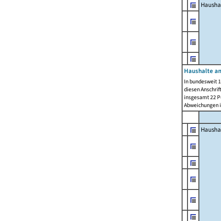
Hausha
Haushalte am
In bundesweit 1
diesen Anschrif
insgesamt 22 Pe
Abweichungen i
Hausha