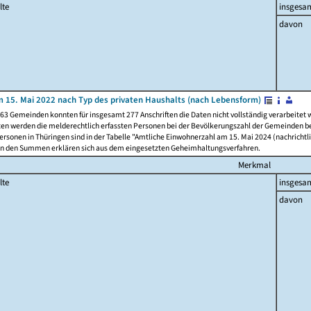
lte
insgesa
davon
 15. Mai 2022 nach Typ des privaten Haushalts (nach Lebensform)
63 Gemeinden konnten für insgesamt 277 Anschriften die Daten nicht vollständig verarbeitet
ten werden die melderechtlich erfassten Personen bei der Bevölkerungszahl der Gemeinden be
rsonen in Thüringen sind in der Tabelle "Amtliche Einwohnerzahl am 15. Mai 2024 (nachrichtli
n den Summen erklären sich aus dem eingesetzten Geheimhaltungsverfahren.
Merkmal
lte
insgesa
davon