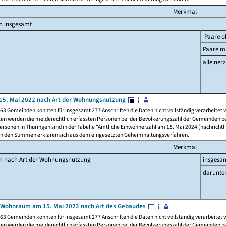
Merkmal
n insgesamt
Paare o
Paare mi
alleinerz
15. Mai 2022 nach Art der Wohnungsnutzung
63 Gemeinden konnten für insgesamt 277 Anschriften die Daten nicht vollständig verarbeitet
ten werden die melderechtlich erfassten Personen bei der Bevölkerungszahl der Gemeinden be
rsonen in Thüringen sind in der Tabelle "Amtliche Einwohnerzahl am 15. Mai 2024 (nachrichtli
n den Summen erklären sich aus dem eingesetzten Geheimhaltungsverfahren.
Merkmal
en nach Art der Wohnungsnutzung
insgesa
darunte
 Wohnraum am 15. Mai 2022 nach Art des Gebäudes
63 Gemeinden konnten für insgesamt 277 Anschriften die Daten nicht vollständig verarbeitet
ten werden die melderechtlich erfassten Personen bei der Bevölkerungszahl der Gemeinden be