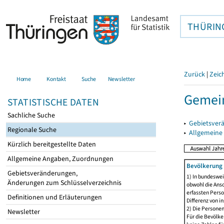
THÜRIN
Zurück
|
Zeic
Home
Kontakt
Suche
Newsletter
Gemei
STATISTISCHE DATEN
Sachliche Suche
▸
Gebietsver
Regionale Suche
▸
Allgemeine
Kürzlich bereitgestellte Daten
Allgemeine Angaben, Zuordnungen
Bevölkerung 
Gebietsveränderungen,
1) In bundeswei
Änderungen zum Schlüsselverzeichnis
obwohl die Ansc
erfassten Perso
Definitionen und Erläuterungen
Differenz von i
2) Die Persone
Newsletter
Für die Bevölke