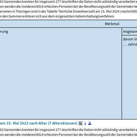
63 Gemeinden konnten für insgesamt 277 Anschriften die Daten nicht vollständig verarbeitet
ten werden die melderechtlich erfassten Personen bei der Bevölkerungszahl der Gemeinden be
rsonen in Thüringen sind in der Tabelle "Amtliche Einwohnerzahl am 15. Mai 2024 (nachrichtli
n den Summen erklären sich aus dem eingesetzten Geheimhaltungsverfahren.
Merkmal
erung
insgesa
davon im
… Jahr
am 15. Mai 2022 nach Alter (7 Altersklassen)
63 Gemeinden konnten für insgesamt 277 Anschriften die Daten nicht vollständig verarbeitet
ten werden die melderechtlich erfassten Personen bei der Bevölkerungszahl der Gemeinden be