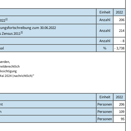
Einheit
2022
1)
Anzahl
206
2022
rungsfortschreibung zum 30.06.2022
Anzahl
214
2)
s Zensus 2011
Anzahl
- 8
ual
%
- 3,738
werden,
melderechtlich
cksichtigung
Mai 2024 (nachrichtlich)"
Einheit
2022
mt
Personen
206
h
Personen
109
Personen
95