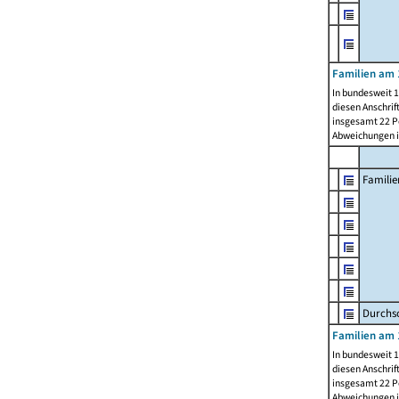
Familien am 
In bundesweit 1
diesen Anschrif
insgesamt 22 Pe
Abweichungen i
Familie
Durchsc
Familien am 
In bundesweit 1
diesen Anschrif
insgesamt 22 Pe
Abweichungen i