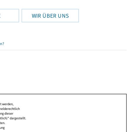
E
WIR ÜBER UNS
en?
et werden,
melderechtlich
ung dieser
lich)" dargestellt.
ten.
bung