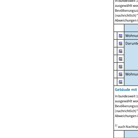
In bundesweit 1
ausgewählt wor
Bevölkerungszah
(nachrichtlich)"
Abweichungen i
Wohnun
Darunt
Wohnun
Gebäude mit
In bundesweit 1
ausgewählt wor
Bevölkerungszah
(nachrichtlich)"
Abweichungen i
1)
auch Nachtsp