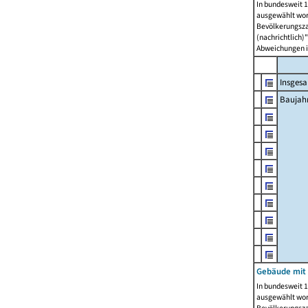
In bundesweit 1
ausgewählt wor
Bevölkerungszah
(nachrichtlich)"
Abweichungen i
Insges
Baujahr
Gebäude mit
In bundesweit 1
ausgewählt wor