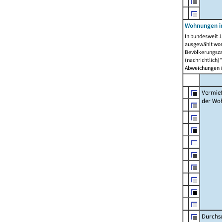
Wohnungen in
In bundesweit 1
ausgewählt wor
Bevölkerungszah
(nachrichtlich)"
Abweichungen i
Vermie
der Wo
Durchs