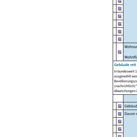
Wohnun
Wohnfl
Gebäude mit
In bundesweit 1
ausgewählt wor
Bevölkerungszah
(nachrichtlich)"
Abweichungen i
Gebäud
Davon m