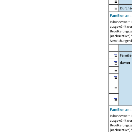
Durchsc
Familien am 
In bundesweit 1
ausgewählt wor
Bevölkerungszah
(nachrichtlich)"
Abweichungen i
Familie
davon
Familien am 
In bundesweit 1
ausgewählt wor
Bevölkerungszah
(nachrichtlich)"