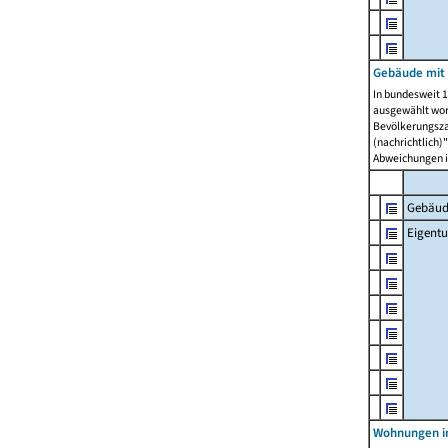
Gebäude mit
In bundesweit 1
ausgewählt wor
Bevölkerungszah
(nachrichtlich)"
Abweichungen i
Gebäud
Eigent
Wohnungen in