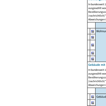
In bundesweit 1
ausgewählt wor
Bevölkerungszah
(nachrichtlich)"
Abweichungen i
Wohnun
Gebäude mit 
In bundesweit 1
ausgewählt wor
Bevölkerungszah
(nachrichtlich)"
Abweichungen i
Gebäud