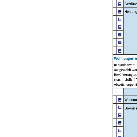
Gebäud
Heizun
Wohnungen i
In bundesweit 1
ausgewählt wor
Bevölkerungszah
(nachrichtlich)"
Abweichungen i
Wohnun
Davon 