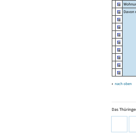
Wohnun
Davon m
▴
nach oben
Das Thüringer