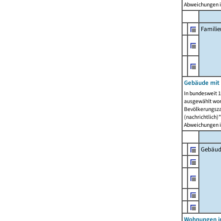
Abweichungen i
Famili
Gebäude mit
In bundesweit 1
ausgewählt wor
Bevölkerungszah
(nachrichtlich)"
Abweichungen i
Gebäud
Wohnungen i