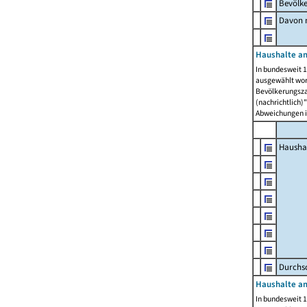
Bevölk
Davon m
Haushalte am
In bundesweit 1
ausgewählt wor
Bevölkerungszah
(nachrichtlich)"
Abweichungen i
Hausha
Durchsc
Haushalte am
In bundesweit 1