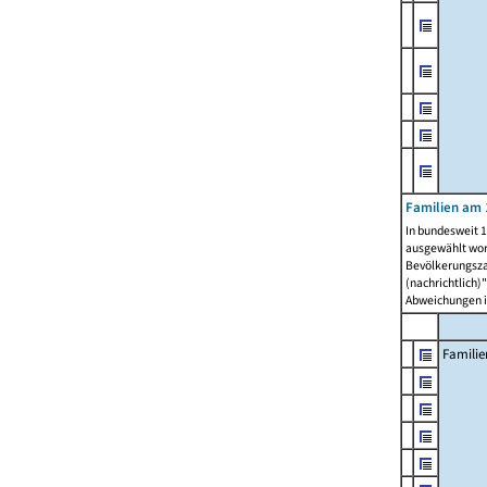
Familien am 
In bundesweit 1
ausgewählt wor
Bevölkerungszah
(nachrichtlich)"
Abweichungen i
Familie