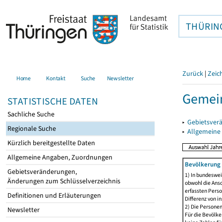
THÜRIN
Zurück
|
Zeic
Home
Kontakt
Suche
Newsletter
Gemei
STATISTISCHE DATEN
Sachliche Suche
▸
Gebietsver
Regionale Suche
▸
Allgemeine
Kürzlich bereitgestellte Daten
Allgemeine Angaben, Zuordnungen
Bevölkerung 
Gebietsveränderungen,
1) In bundeswei
Änderungen zum Schlüsselverzeichnis
obwohl die Ansc
erfassten Perso
Definitionen und Erläuterungen
Differenz von i
2) Die Persone
Newsletter
Für die Bevölke