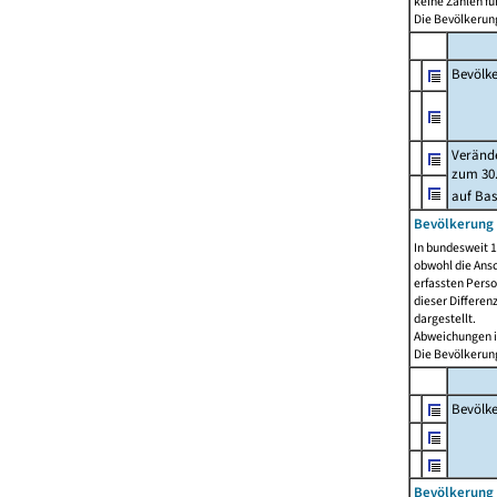
keine Zahlen f
Die Bevölkerung
Bevölk
Verände
zum 30.
auf Bas
Bevölkerung 
In bundesweit 1
obwohl die Ansc
erfassten Pers
dieser Differen
dargestellt.
Abweichungen i
Die Bevölkerung
Bevölk
Bevölkerung 