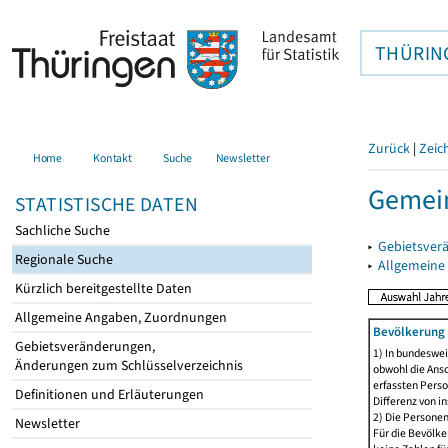
THÜRIN
Zurück
|
Zeic
Home
Kontakt
Suche
Newsletter
Gemein
STATISTISCHE DATEN
Sachliche Suche
▸
Gebietsver
Regionale Suche
▸
Allgemeine
Kürzlich bereitgestellte Daten
Allgemeine Angaben, Zuordnungen
Bevölkerung 
Gebietsveränderungen,
1) In bundeswei
Änderungen zum Schlüsselverzeichnis
obwohl die Ansc
erfassten Perso
Definitionen und Erläuterungen
Differenz von i
2) Die Persone
Newsletter
Für die Bevölke