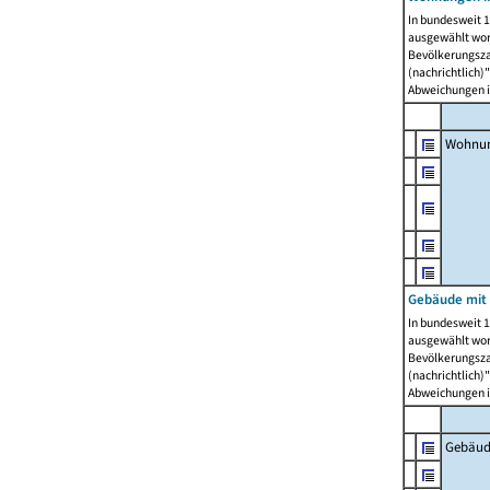
In bundesweit 1
ausgewählt wor
Bevölkerungszah
(nachrichtlich)"
Abweichungen i
Wohnun
Gebäude mit 
In bundesweit 1
ausgewählt wor
Bevölkerungszah
(nachrichtlich)"
Abweichungen i
Gebäud