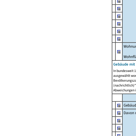
Wohnun
Wohnfl
Gebäude mit
In bundesweit 1
ausgewählt wor
Bevölkerungszah
(nachrichtlich)"
Abweichungen i
Gebäud
Davon m