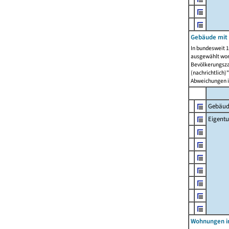
Gebäude mit
In bundesweit 1
ausgewählt wor
Bevölkerungszah
(nachrichtlich)"
Abweichungen i
Gebäud
Eigent
Wohnungen in