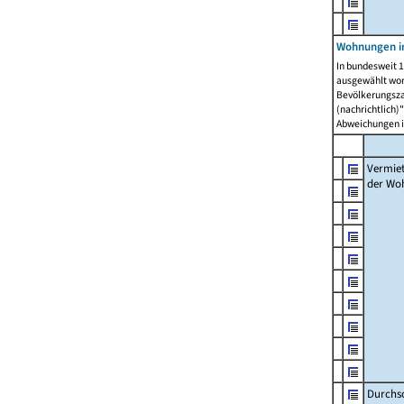
Wohnungen in
In bundesweit 1
ausgewählt wor
Bevölkerungszah
(nachrichtlich)"
Abweichungen i
Vermie
der Wo
Durchs