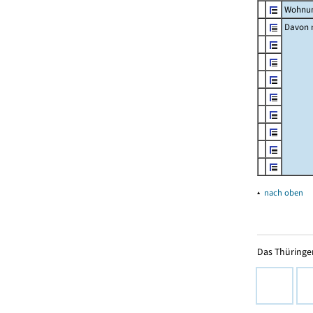
Wohnun
Davon m
▴
nach oben
Das Thüringer