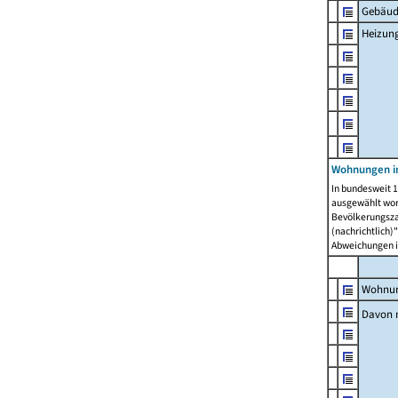
Gebäud
Heizun
Wohnungen i
In bundesweit 1
ausgewählt wor
Bevölkerungszah
(nachrichtlich)"
Abweichungen i
Wohnun
Davon 