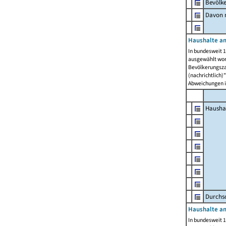
Bevölk
Davon m
Haushalte am
In bundesweit 1
ausgewählt wor
Bevölkerungszah
(nachrichtlich)"
Abweichungen i
Hausha
Durchsc
Haushalte am
In bundesweit 1