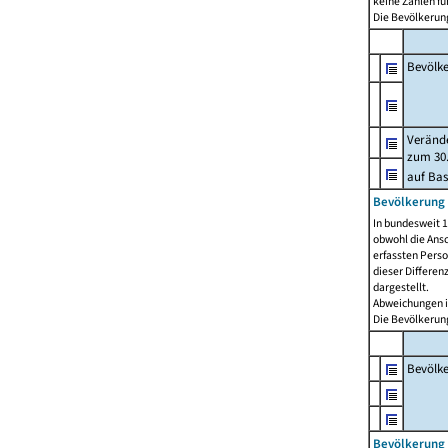
keine Zahlen f
Die Bevölkerung
Bevölk
Verände
zum 30.
auf Bas
Bevölkerung 
In bundesweit 1
obwohl die Ansc
erfassten Pers
dieser Differen
dargestellt.
Abweichungen i
Die Bevölkerung
Bevölk
Bevölkerung 