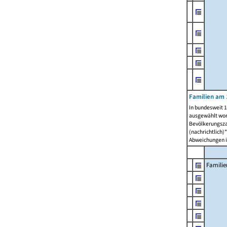
Familien am 
In bundesweit 1
ausgewählt wor
Bevölkerungszah
(nachrichtlich)"
Abweichungen i
Familie