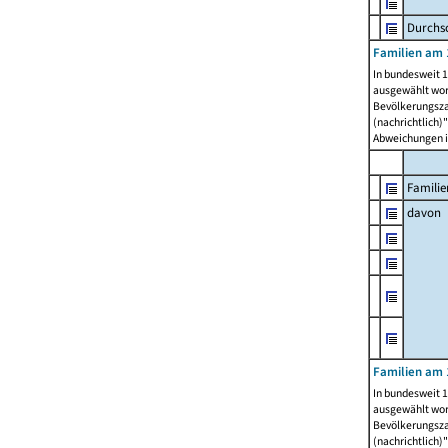
Durchsc
Familien am 
In bundesweit 1
ausgewählt wor
Bevölkerungszah
(nachrichtlich)"
Abweichungen i
Familie
davon
Familien am 
In bundesweit 1
ausgewählt wor
Bevölkerungszah
(nachrichtlich)"