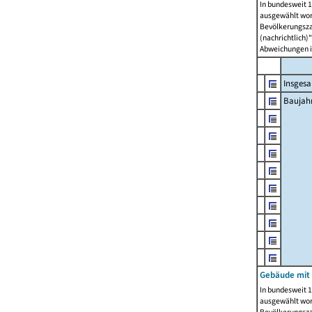
In bundesweit 1
ausgewählt wor
Bevölkerungszah
(nachrichtlich)"
Abweichungen i
Insges
Baujahr
Gebäude mit
In bundesweit 1
ausgewählt wor