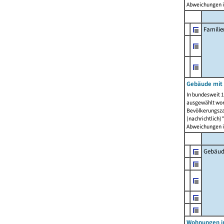
Abweichungen i
Famili
Gebäude mit
In bundesweit 1
ausgewählt wor
Bevölkerungszah
(nachrichtlich)"
Abweichungen i
Gebäud
Wohnungen i