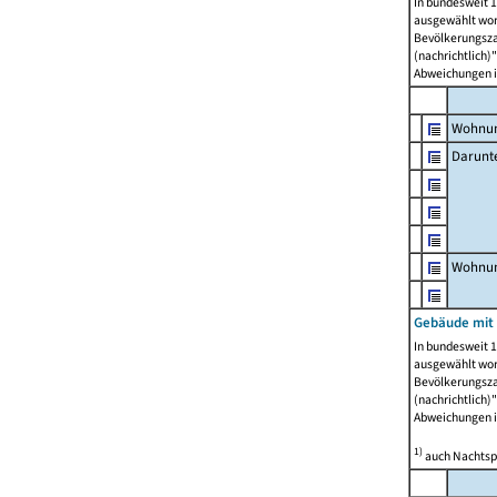
In bundesweit 1
ausgewählt wor
Bevölkerungszah
(nachrichtlich)"
Abweichungen i
Wohnun
Darunt
Wohnun
Gebäude mit
In bundesweit 1
ausgewählt wor
Bevölkerungszah
(nachrichtlich)"
Abweichungen i
1)
auch Nachtsp