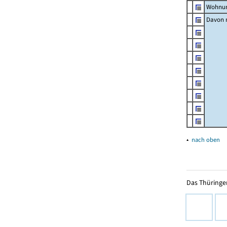
Wohnun
Davon m
▴
nach oben
Das Thüringer