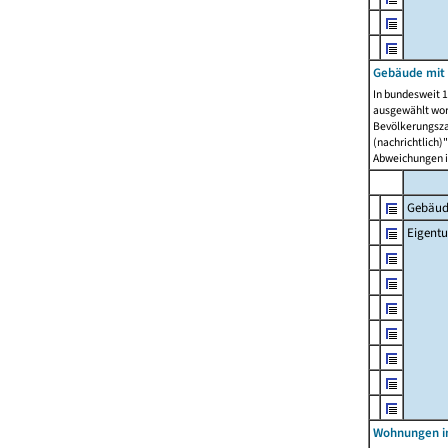
Gebäude mit
In bundesweit 1
ausgewählt wor
Bevölkerungszah
(nachrichtlich)"
Abweichungen i
Gebäud
Eigent
Wohnungen in