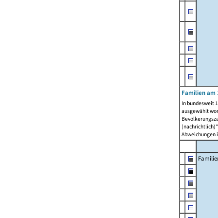
Familien am 
In bundesweit 1
ausgewählt wor
Bevölkerungszah
(nachrichtlich)"
Abweichungen i
Familie