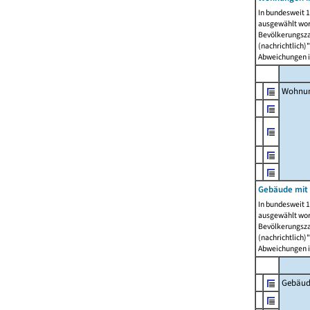
In bundesweit 1
ausgewählt wor
Bevölkerungszah
(nachrichtlich)"
Abweichungen i
Wohnun
Gebäude mit 
In bundesweit 1
ausgewählt wor
Bevölkerungszah
(nachrichtlich)"
Abweichungen i
Gebäud