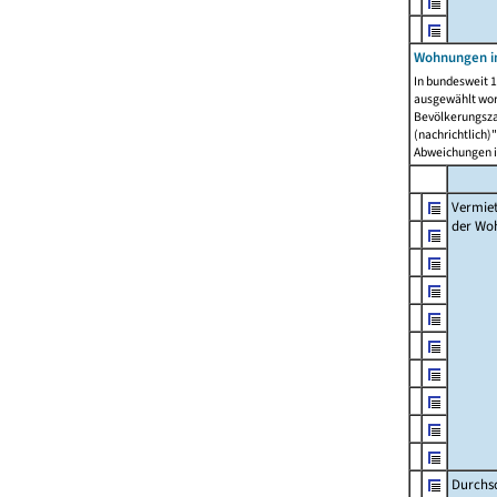
Wohnungen in
In bundesweit 1
ausgewählt wor
Bevölkerungszah
(nachrichtlich)"
Abweichungen i
Vermie
der Wo
Durchs