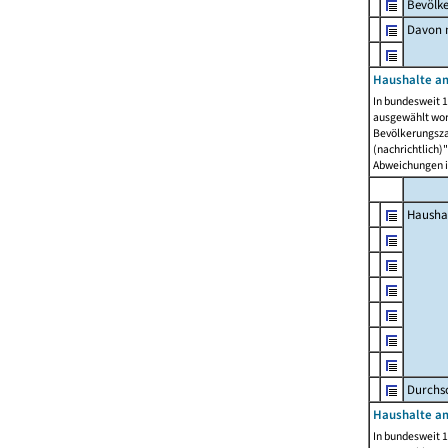
Bevölk
Davon m
Haushalte am
In bundesweit 1
ausgewählt wor
Bevölkerungszah
(nachrichtlich)"
Abweichungen i
Hausha
Durchsc
Haushalte am
In bundesweit 1