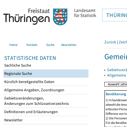
THÜRIN
Zurück
|
Zeic
Home
Kontakt
Suche
Newsletter
Gemein
STATISTISCHE DATEN
Sachliche Suche
▸
Gebietsver
Regionale Suche
▸
Allgemeine
Kürzlich bereitgestellte Daten
Allgemeine Angaben, Zuordnungen
Bevölkerung 
Gebietsveränderungen,
1) In bundeswei
Änderungen zum Schlüsselverzeichnis
obwohl die Ansc
erfassten Perso
Definitionen und Erläuterungen
Differenz von i
2) Die Persone
Newsletter
Für die Bevölke