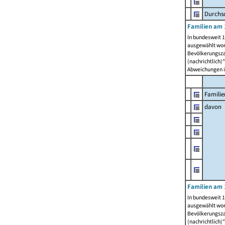
Durchsc
Familien am 
In bundesweit 1
ausgewählt wor
Bevölkerungszah
(nachrichtlich)"
Abweichungen i
Familie
davon
Familien am 
In bundesweit 1
ausgewählt wor
Bevölkerungszah
(nachrichtlich)"