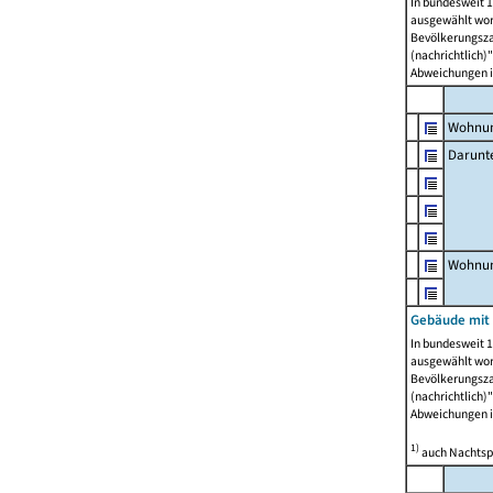
In bundesweit 1
ausgewählt wor
Bevölkerungszah
(nachrichtlich)"
Abweichungen i
Wohnun
Darunt
Wohnun
Gebäude mit
In bundesweit 1
ausgewählt wor
Bevölkerungszah
(nachrichtlich)"
Abweichungen i
1)
auch Nachtsp