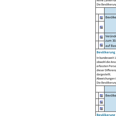
keine Zahlen f
Die Bevölkerung
Bevölk
Verände
zum 30.
auf Bas
Bevölkerung 
In bundesweit 1
obwohl die Ansc
erfassten Pers
dieser Differen
dargestellt.
Abweichungen i
Die Bevölkerung
Bevölk
Bevölkerung 