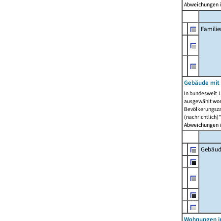
Abweichungen i
Famili
Gebäude mit
In bundesweit 1
ausgewählt wor
Bevölkerungszah
(nachrichtlich)"
Abweichungen i
Gebäud
Wohnungen i