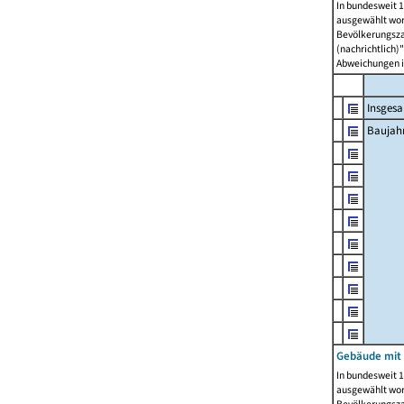
In bundesweit 1
ausgewählt wor
Bevölkerungszah
(nachrichtlich)"
Abweichungen i
Insges
Baujahr
Gebäude mit
In bundesweit 1
ausgewählt wor