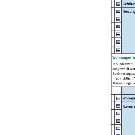
Gebäud
Heizun
Wohnungen i
In bundesweit 1
ausgewählt wor
Bevölkerungszah
(nachrichtlich)"
Abweichungen i
Wohnun
Davon 