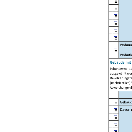
Wohnun
Wohnfl
Gebäude mit
In bundesweit 1
ausgewählt wor
Bevölkerungszah
(nachrichtlich)"
Abweichungen i
Gebäud
Davon m