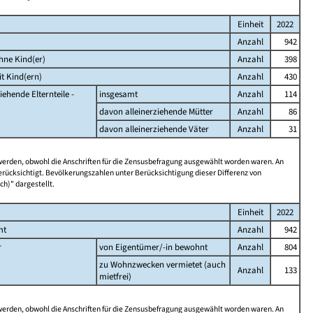
Einheit
2022
Anzahl
942
hne Kind(er)
Anzahl
398
t Kind(ern)
Anzahl
430
iehende Elternteile -
insgesamt
Anzahl
114
davon alleinerziehende Mütter
Anzahl
86
davon alleinerziehende Väter
Anzahl
31
 werden, obwohl die Anschriften für die Zensusbefragung ausgewählt worden waren. An
rücksichtigt. Bevölkerungszahlen unter Berücksichtigung dieser Differenz von
ch)" dargestellt.
Einheit
2022
mt
Anzahl
942
r
von Eigentümer/-in bewohnt
Anzahl
804
zu Wohnzwecken vermietet (auch
Anzahl
133
mietfrei)
 werden, obwohl die Anschriften für die Zensusbefragung ausgewählt worden waren. An