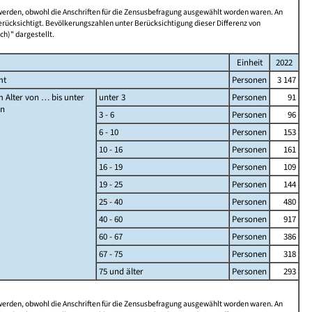
 werden, obwohl die Anschriften für die Zensusbefragung ausgewählt worden waren. An
rücksichtigt. Bevölkerungszahlen unter Berücksichtigung dieser Differenz von
ch)" dargestellt.
Einheit
2022
mt
Personen
3 147
 Alter von … bis unter
unter 3
Personen
91
en
3 - 6
Personen
96
6 - 10
Personen
153
10 - 16
Personen
161
16 - 19
Personen
109
19 - 25
Personen
144
25 - 40
Personen
480
40 - 60
Personen
917
60 - 67
Personen
386
67 - 75
Personen
318
75 und älter
Personen
293
 werden, obwohl die Anschriften für die Zensusbefragung ausgewählt worden waren. An