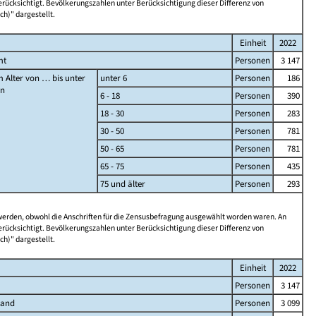
rücksichtigt. Bevölkerungszahlen unter Berücksichtigung dieser Differenz von
ch)" dargestellt.
Einheit
2022
mt
Personen
3 147
 Alter von … bis unter
unter 6
Personen
186
en
6 - 18
Personen
390
18 - 30
Personen
283
30 - 50
Personen
781
50 - 65
Personen
781
65 - 75
Personen
435
75 und älter
Personen
293
 werden, obwohl die Anschriften für die Zensusbefragung ausgewählt worden waren. An
rücksichtigt. Bevölkerungszahlen unter Berücksichtigung dieser Differenz von
ch)" dargestellt.
Einheit
2022
Personen
3 147
land
Personen
3 099