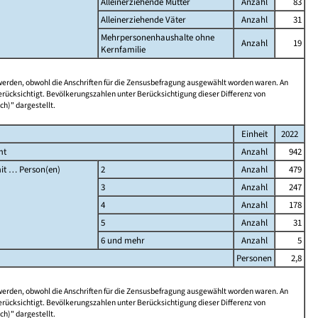
Alleinerziehende Mütter
Anzahl
83
Alleinerziehende Väter
Anzahl
31
Mehrpersonenhaushalte ohne
Anzahl
19
Kernfamilie
 werden, obwohl die Anschriften für die Zensusbefragung ausgewählt worden waren. An
rücksichtigt. Bevölkerungszahlen unter Berücksichtigung dieser Differenz von
ch)" dargestellt.
Einheit
2022
mt
Anzahl
942
it … Person(en)
2
Anzahl
479
3
Anzahl
247
4
Anzahl
178
5
Anzahl
31
6 und mehr
Anzahl
5
Personen
2,8
 werden, obwohl die Anschriften für die Zensusbefragung ausgewählt worden waren. An
rücksichtigt. Bevölkerungszahlen unter Berücksichtigung dieser Differenz von
ch)" dargestellt.