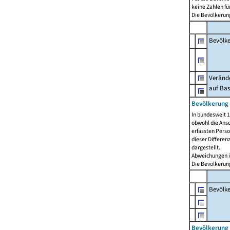
keine Zahlen f
Die Bevölkerung
Bevölk
Verände
auf Bas
Bevölkerung 
In bundesweit 1
obwohl die Ansc
erfassten Pers
dieser Differen
dargestellt.
Abweichungen i
Die Bevölkerung
Bevölk
Bevölkerung 