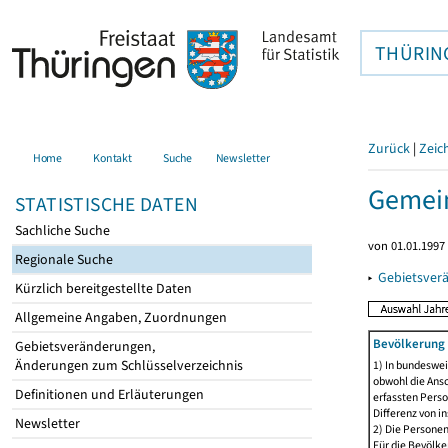
THÜRIN
Zurück
|
Zeic
Home
Kontakt
Suche
Newsletter
Gemei
STATISTISCHE DATEN
Sachliche Suche
von 01.01.1997 
Regionale Suche
▸
Gebietsver
Kürzlich bereitgestellte Daten
Allgemeine Angaben, Zuordnungen
Bevölkerung 
Gebietsveränderungen,
Änderungen zum Schlüsselverzeichnis
1) In bundeswei
obwohl die Ansc
Definitionen und Erläuterungen
erfassten Perso
Differenz von i
Newsletter
2) Die Persone
Für die Bevölke