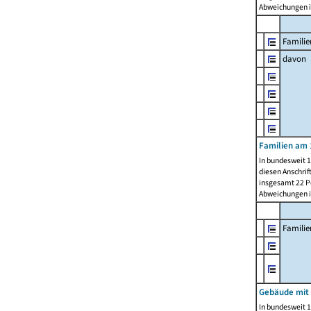
Abweichungen i
Familie
davon
Familien am 
In bundesweit 1
diesen Anschrif
insgesamt 22 Pe
Abweichungen i
Famili
Gebäude mit
In bundesweit 1