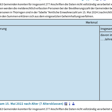
63 Gemeinden konnten für insgesamt 277 Anschriften die Daten nicht vollständig verarbeitet
ten werden die melderechtlich erfassten Personen bei der Bevölkerungszahl der Gemeinden be
rsonen in Thüringen sind in der Tabelle "Amtliche Einwohnerzahl am 15. Mai 2024 (nachrichtli
n den Summen erklären sich aus dem eingesetzten Geheimhaltungsverfahren.
Merkmal
erung
insgesa
davon im
… Jahr
am 15. Mai 2022 nach Alter (7 Altersklassen)
63 Gemeinden konnten für insgesamt 277 Anschriften die Daten nicht vollständig verarbeitet