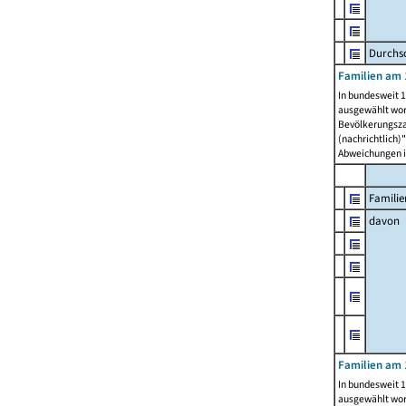
Durchsc
Familien am 
In bundesweit 1
ausgewählt wor
Bevölkerungszah
(nachrichtlich)"
Abweichungen i
Familie
davon
Familien am 
In bundesweit 1
ausgewählt wor