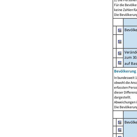
2) Die Persone
Für die Bevölke
keine Zahlen f
Die Bevölkerung
Bevölk
Verände
zum 30.
auf Bas
Bevölkerung 
In bundesweit 1
obwohl die Ansc
erfassten Pers
dieser Differen
dargestellt.
Abweichungen i
Die Bevölkerung
Bevölk