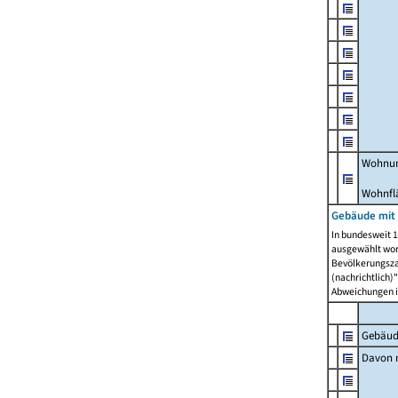
Wohnun
Wohnfl
Gebäude mit
In bundesweit 1
ausgewählt wor
Bevölkerungszah
(nachrichtlich)"
Abweichungen i
Gebäud
Davon m