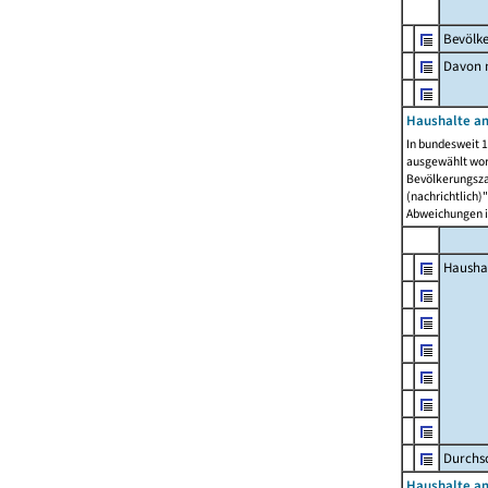
Bevölk
Davon m
Haushalte am
In bundesweit 1
ausgewählt wor
Bevölkerungszah
(nachrichtlich)"
Abweichungen i
Hausha
Durchsc
Haushalte am