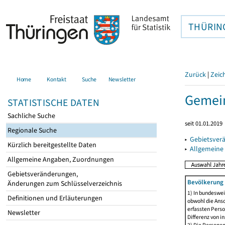
THÜRIN
Zurück
|
Zeic
Home
Kontakt
Suche
Newsletter
Gemein
STATISTISCHE DATEN
Sachliche Suche
seit 01.01.2019
Regionale Suche
▸
Gebietsver
Kürzlich bereitgestellte Daten
▸
Allgemeine
Allgemeine Angaben, Zuordnungen
Gebietsveränderungen,
Bevölkerung 
Änderungen zum Schlüsselverzeichnis
1) In bundeswei
Definitionen und Erläuterungen
obwohl die Ansc
erfassten Perso
Newsletter
Differenz von i