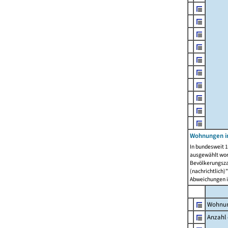
Wohnungen i
In bundesweit 1
ausgewählt wor
Bevölkerungszah
(nachrichtlich)"
Abweichungen i
Wohnun
Anzahl