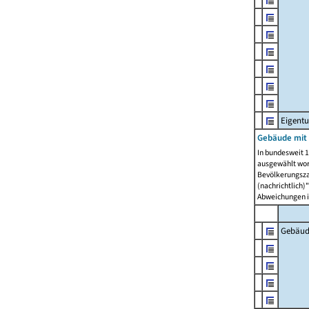
Eigent
Gebäude mit
In bundesweit 1
ausgewählt wor
Bevölkerungszah
(nachrichtlich)"
Abweichungen i
Gebäud