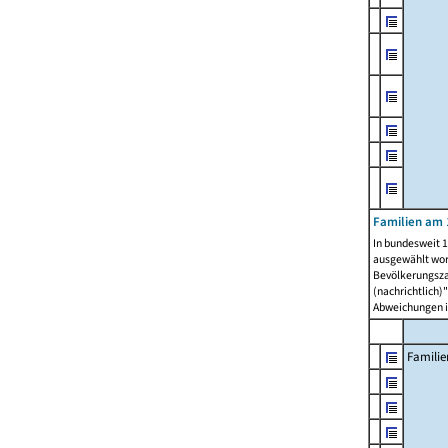
Familien am 
In bundesweit 1
ausgewählt wor
Bevölkerungszah
(nachrichtlich)"
Abweichungen i
Familie