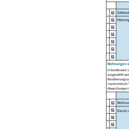
Gebäud
Heizun
Wohnungen i
In bundesweit 1
ausgewählt wor
Bevölkerungszah
(nachrichtlich)"
Abweichungen i
Wohnun
Davon 