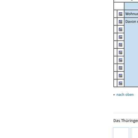
Wohnun
Davon m
▴
nach oben
Das Thüringer