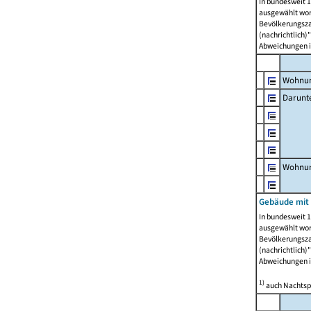
In bundesweit 1
ausgewählt wor
Bevölkerungszah
(nachrichtlich)"
Abweichungen i
Wohnun
Darunt
Wohnun
Gebäude mit
In bundesweit 1
ausgewählt wor
Bevölkerungszah
(nachrichtlich)"
Abweichungen i
1)
auch Nachtsp