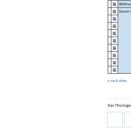
Wohnun
Davon m
▴
nach oben
Das Thüringer