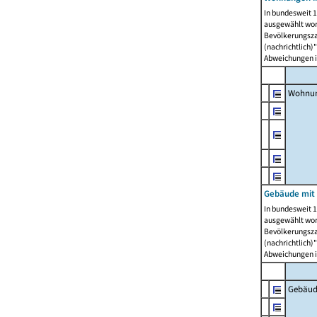
In bundesweit 1
ausgewählt wor
Bevölkerungszah
(nachrichtlich)"
Abweichungen i
Wohnun
Gebäude mit 
In bundesweit 1
ausgewählt wor
Bevölkerungszah
(nachrichtlich)"
Abweichungen i
Gebäud