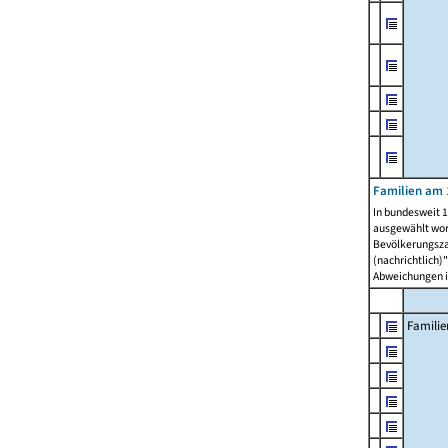
Familien am 
In bundesweit 1
ausgewählt wor
Bevölkerungszah
(nachrichtlich)"
Abweichungen i
Familie