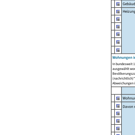
Gebäud
Heizun
Wohnungen i
In bundesweit 1
ausgewählt wor
Bevölkerungszah
(nachrichtlich)"
Abweichungen i
Wohnun
Davon 