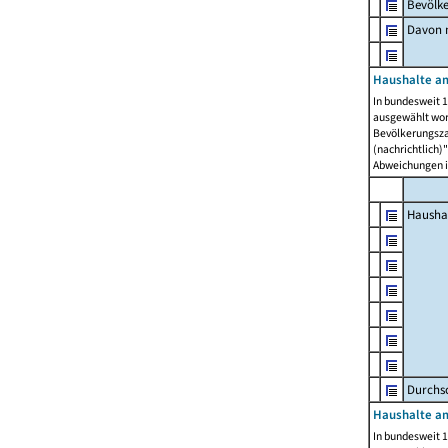
Bevölk
Davon m
Haushalte am
In bundesweit 1
ausgewählt wor
Bevölkerungszah
(nachrichtlich)"
Abweichungen i
Hausha
Durchsc
Haushalte am
In bundesweit 1