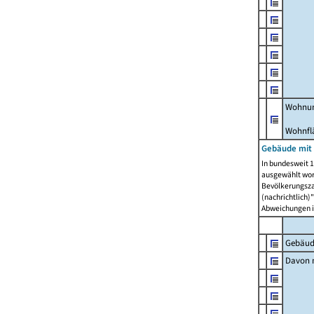
Wohnun
Wohnfl
Gebäude mit
In bundesweit 1
ausgewählt wor
Bevölkerungszah
(nachrichtlich)"
Abweichungen i
Gebäud
Davon m