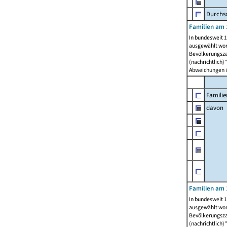
Durchsc
Familien am 
In bundesweit 1
ausgewählt wor
Bevölkerungszah
(nachrichtlich)"
Abweichungen i
Familie
davon
Familien am 
In bundesweit 1
ausgewählt wor
Bevölkerungszah
(nachrichtlich)"