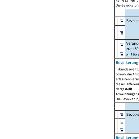
keine Zahlen f
Die Bevölkerung
Bevölk
Verände
zum 30.
auf Bas
Bevölkerung 
In bundesweit 1
obwohl die Ansc
erfassten Pers
dieser Differen
dargestellt.
Abweichungen i
Die Bevölkerung
Bevölk
Bevölkerung 