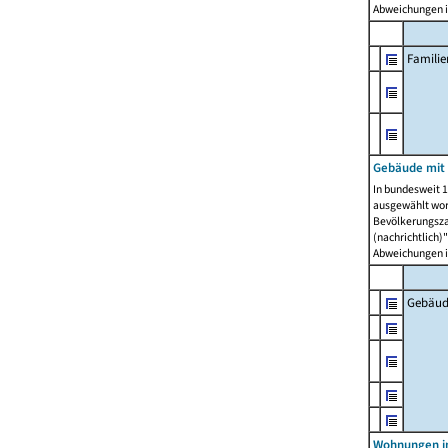
Abweichungen i
Famili
Gebäude mit
In bundesweit 1
ausgewählt wor
Bevölkerungszah
(nachrichtlich)"
Abweichungen i
Gebäud
Wohnungen i