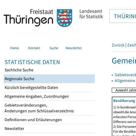
THÜRIN
Zurück
|
Zeic
Home
Kontakt
Suche
Newsletter
Gemein
STATISTISCHE DATEN
Sachliche Suche
▸
Gebietsver
Regionale Suche
▸
Allgemeine
Kürzlich bereitgestellte Daten
Allgemeine Angaben, Zuordnungen
Bevölkerung 
Gebietsveränderungen,
1) In bundeswei
Änderungen zum Schlüsselverzeichnis
obwohl die Ansc
erfassten Perso
Definitionen und Erläuterungen
Differenz von i
2) Die Persone
Newsletter
Für die Bevölke