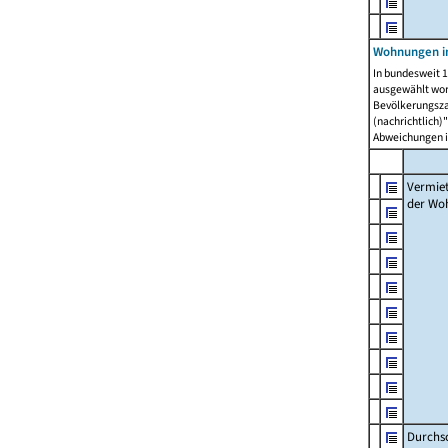
Wohnungen in
In bundesweit 1
ausgewählt wor
Bevölkerungszah
(nachrichtlich)"
Abweichungen i
Vermie
der Wo
Durchs