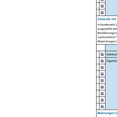
Gebäude mit
In bundesweit 1
ausgewählt wor
Bevölkerungszah
(nachrichtlich)"
Abweichungen i
Gebäud
Eigent
Wohnungen in