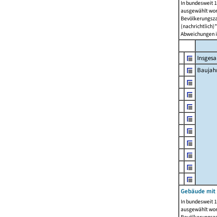
In bundesweit 1
ausgewählt wor
Bevölkerungszah
(nachrichtlich)"
Abweichungen i
Insges
Baujahr
Gebäude mit
In bundesweit 1
ausgewählt wor