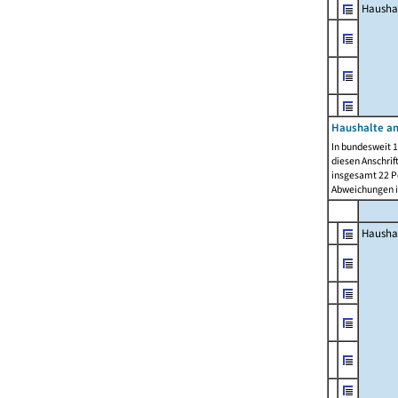
Hausha
Haushalte am
In bundesweit 1
diesen Anschrif
insgesamt 22 Pe
Abweichungen i
Hausha