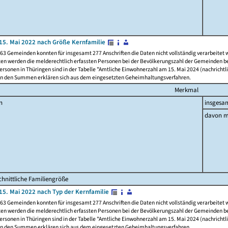
15. Mai 2022 nach Größe Kernfamilie
63 Gemeinden konnten für insgesamt 277 Anschriften die Daten nicht vollständig verarbeitet
ten werden die melderechtlich erfassten Personen bei der Bevölkerungszahl der Gemeinden be
rsonen in Thüringen sind in der Tabelle "Amtliche Einwohnerzahl am 15. Mai 2024 (nachrichtli
n den Summen erklären sich aus dem eingesetzten Geheimhaltungsverfahren.
Merkmal
n
insgesa
davon m
hnittliche Familiengröße
15. Mai 2022 nach Typ der Kernfamilie
63 Gemeinden konnten für insgesamt 277 Anschriften die Daten nicht vollständig verarbeitet
ten werden die melderechtlich erfassten Personen bei der Bevölkerungszahl der Gemeinden be
rsonen in Thüringen sind in der Tabelle "Amtliche Einwohnerzahl am 15. Mai 2024 (nachrichtli
n den Summen erklären sich aus dem eingesetzten Geheimhaltungsverfahren.