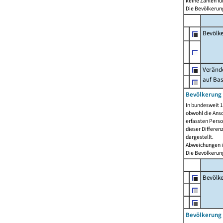
keine Zahlen f
Die Bevölkerung
Bevölk
Verände
auf Bas
Bevölkerung 
In bundesweit 1
obwohl die Ansc
erfassten Pers
dieser Differen
dargestellt.
Abweichungen i
Die Bevölkerung
Bevölk
Bevölkerung 