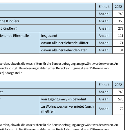
Einheit
2022
Anzahl
743
hne Kind(er)
Anzahl
355
t Kind(ern)
Anzahl
278
iehende Elternteile -
insgesamt
Anzahl
111
davon alleinerziehende Mütter
Anzahl
71
davon alleinerziehende Väter
Anzahl
34
 werden, obwohl die Anschriften für die Zensusbefragung ausgewählt worden waren. An
rücksichtigt. Bevölkerungszahlen unter Berücksichtigung dieser Differenz von
ch)" dargestellt.
Einheit
2022
mt
Anzahl
743
r
von Eigentümer/-in bewohnt
Anzahl
570
zu Wohnzwecken vermietet (auch
Anzahl
172
mietfrei)
 werden, obwohl die Anschriften für die Zensusbefragung ausgewählt worden waren. An
rücksichtigt. Bevölkerungszahlen unter Berücksichtigung dieser Differenz von