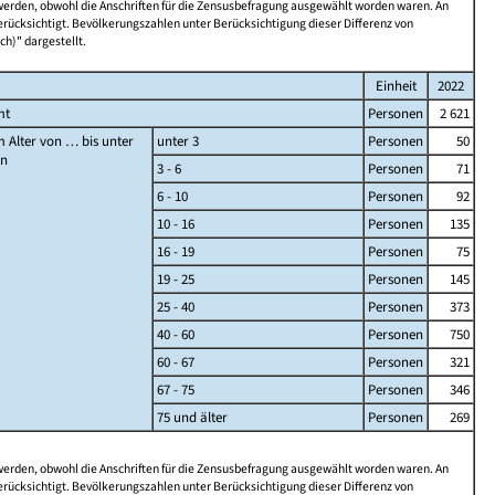
 werden, obwohl die Anschriften für die Zensusbefragung ausgewählt worden waren. An
rücksichtigt. Bevölkerungszahlen unter Berücksichtigung dieser Differenz von
ch)" dargestellt.
Einheit
2022
mt
Personen
2 621
 Alter von … bis unter
unter 3
Personen
50
en
3 - 6
Personen
71
6 - 10
Personen
92
10 - 16
Personen
135
16 - 19
Personen
75
19 - 25
Personen
145
25 - 40
Personen
373
40 - 60
Personen
750
60 - 67
Personen
321
67 - 75
Personen
346
75 und älter
Personen
269
 werden, obwohl die Anschriften für die Zensusbefragung ausgewählt worden waren. An
rücksichtigt. Bevölkerungszahlen unter Berücksichtigung dieser Differenz von