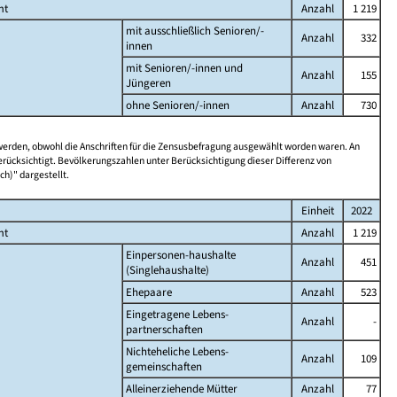
mt
Anzahl
1 219
mit ausschließlich Senioren/-
Anzahl
332
innen
mit Senioren/-innen und
Anzahl
155
Jüngeren
ohne Senioren/-innen
Anzahl
730
 werden, obwohl die Anschriften für die Zensusbefragung ausgewählt worden waren. An
rücksichtigt. Bevölkerungszahlen unter Berücksichtigung dieser Differenz von
ch)" dargestellt.
Einheit
2022
mt
Anzahl
1 219
Einpersonen-haushalte
Anzahl
451
(Singlehaushalte)
Ehepaare
Anzahl
523
Eingetragene Lebens-
Anzahl
-
partnerschaften
Nichteheliche Lebens-
Anzahl
109
gemeinschaften
Alleinerziehende Mütter
Anzahl
77