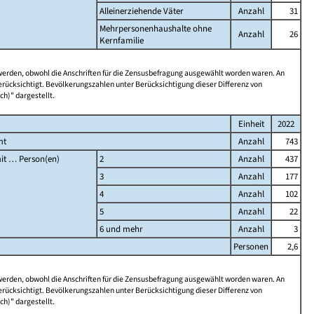
Alleinerziehende Väter
Anzahl
31
Mehrpersonenhaushalte ohne
Anzahl
26
Kernfamilie
 werden, obwohl die Anschriften für die Zensusbefragung ausgewählt worden waren. An
rücksichtigt. Bevölkerungszahlen unter Berücksichtigung dieser Differenz von
ch)" dargestellt.
Einheit
2022
mt
Anzahl
743
it … Person(en)
2
Anzahl
437
3
Anzahl
177
4
Anzahl
102
5
Anzahl
22
6 und mehr
Anzahl
3
Personen
2,6
 werden, obwohl die Anschriften für die Zensusbefragung ausgewählt worden waren. An
rücksichtigt. Bevölkerungszahlen unter Berücksichtigung dieser Differenz von
ch)" dargestellt.