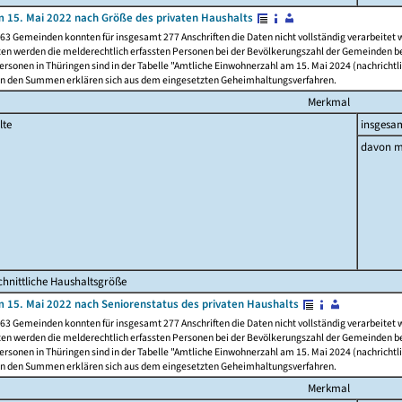
 15. Mai 2022 nach Größe des privaten Haushalts
63 Gemeinden konnten für insgesamt 277 Anschriften die Daten nicht vollständig verarbeitet
ten werden die melderechtlich erfassten Personen bei der Bevölkerungszahl der Gemeinden be
rsonen in Thüringen sind in der Tabelle "Amtliche Einwohnerzahl am 15. Mai 2024 (nachrichtli
n den Summen erklären sich aus dem eingesetzten Geheimhaltungsverfahren.
Merkmal
lte
insgesa
davon m
hnittliche Haushaltsgröße
 15. Mai 2022 nach Seniorenstatus des privaten Haushalts
63 Gemeinden konnten für insgesamt 277 Anschriften die Daten nicht vollständig verarbeitet
ten werden die melderechtlich erfassten Personen bei der Bevölkerungszahl der Gemeinden be
rsonen in Thüringen sind in der Tabelle "Amtliche Einwohnerzahl am 15. Mai 2024 (nachrichtli
n den Summen erklären sich aus dem eingesetzten Geheimhaltungsverfahren.
Merkmal