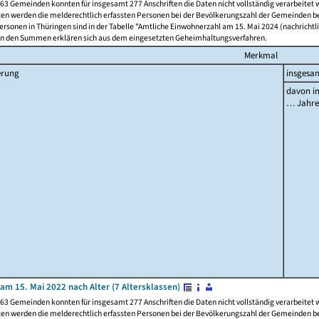
63 Gemeinden konnten für insgesamt 277 Anschriften die Daten nicht vollständig verarbeitet
ten werden die melderechtlich erfassten Personen bei der Bevölkerungszahl der Gemeinden be
rsonen in Thüringen sind in der Tabelle "Amtliche Einwohnerzahl am 15. Mai 2024 (nachrichtli
n den Summen erklären sich aus dem eingesetzten Geheimhaltungsverfahren.
Merkmal
erung
insgesa
davon im
… Jahr
am 15. Mai 2022 nach Alter (7 Altersklassen)
63 Gemeinden konnten für insgesamt 277 Anschriften die Daten nicht vollständig verarbeitet
ten werden die melderechtlich erfassten Personen bei der Bevölkerungszahl der Gemeinden be