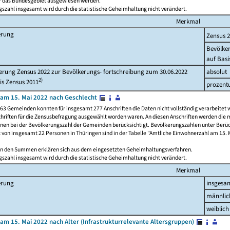
ür das Bundesgebiet ausgewiesen werden.
szahl insgesamt wird durch die statistische Geheimhaltung nicht verändert.
Merkmal
erung
Zensus 
Bevölke
auf Basi
rung Zensus 2022 zur Bevölkerungs- fortschreibung zum 30.06.2022
absolut
2)
is Zensus 2011
prozent
am 15. Mai 2022 nach Geschlecht
63 Gemeinden konnten für insgesamt 277 Anschriften die Daten nicht vollständig verarbeitet 
hriften für die Zensusbefragung ausgewählt worden waren. An diesen Anschriften werden die 
onen bei der Bevölkerungszahl der Gemeinden berücksichtigt. Bevölkerungszahlen unter Berü
z von insgesamt 22 Personen in Thüringen sind in der Tabelle "Amtliche Einwohnerzahl am 15. 
n den Summen erklären sich aus dem eingesetzten Geheimhaltungsverfahren.
szahl insgesamt wird durch die statistische Geheimhaltung nicht verändert.
Merkmal
erung
insgesa
männlic
weiblich
am 15. Mai 2022 nach Alter (Infrastrukturrelevante Altersgruppen)