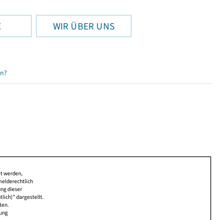
E
WIR ÜBER UNS
en?
et werden,
melderechtlich
ung dieser
lich)" dargestellt.
ten.
bung