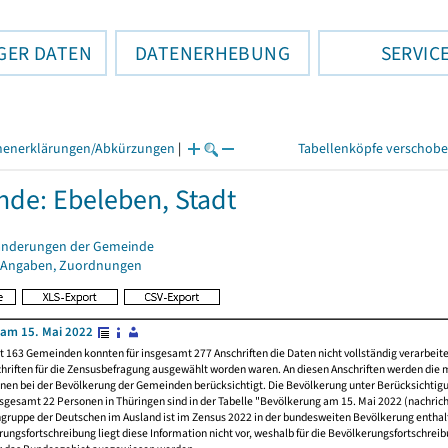
GER DATEN
DATENERHEBUNG
SERVIC
henerklärungen/Abkürzungen
|
Tabellenköpfe verschob
de: Ebeleben, Stadt
änderungen der Gemeinde
 Angaben, Zuordnungen
am 15. Mai 2022
t 163 Gemeinden konnten für insgesamt 277 Anschriften die Daten nicht vollständig verarbeit
hriften für die Zensusbefragung ausgewählt worden waren. An diesen Anschriften werden die 
nen bei der Bevölkerung der Gemeinden berücksichtigt. Die Bevölkerung unter Berücksichtig
nsgesamt 22 Personen in Thüringen sind in der Tabelle "Bevölkerung am 15. Mai 2022 (nachricht
ngruppe der Deutschen im Ausland ist im Zensus 2022 in der bundesweiten Bevölkerung enthal
rungsfortschreibung liegt diese Information nicht vor, weshalb für die Bevölkerungsfortschrei