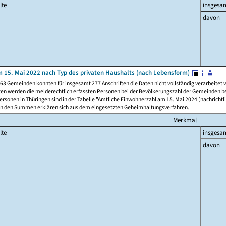
lte
insgesa
davon
 15. Mai 2022 nach Typ des privaten Haushalts (nach Lebensform)
63 Gemeinden konnten für insgesamt 277 Anschriften die Daten nicht vollständig verarbeitet
ten werden die melderechtlich erfassten Personen bei der Bevölkerungszahl der Gemeinden be
rsonen in Thüringen sind in der Tabelle "Amtliche Einwohnerzahl am 15. Mai 2024 (nachrichtli
n den Summen erklären sich aus dem eingesetzten Geheimhaltungsverfahren.
Merkmal
lte
insgesa
davon