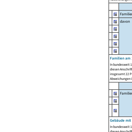
Familie
davon
Familien am 
In bundesweit 1
diesen Anschrif
insgesamt 22 Pe
Abweichungen i
Famili
Gebäude mit
In bundesweit 1
diesen Anschrif