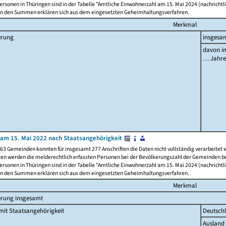
rsonen in Thüringen sind in der Tabelle "Amtliche Einwohnerzahl am 15. Mai 2024 (nachrichtli
n den Summen erklären sich aus dem eingesetzten Geheimhaltungsverfahren.
Merkmal
erung
insgesa
davon im
… Jahr
am 15. Mai 2022 nach Staatsangehörigkeit
63 Gemeinden konnten für insgesamt 277 Anschriften die Daten nicht vollständig verarbeitet
ten werden die melderechtlich erfassten Personen bei der Bevölkerungszahl der Gemeinden be
rsonen in Thüringen sind in der Tabelle "Amtliche Einwohnerzahl am 15. Mai 2024 (nachrichtli
n den Summen erklären sich aus dem eingesetzten Geheimhaltungsverfahren.
Merkmal
erung insgesamt
it Staatsangehörigkeit
Deutsch
Ausland