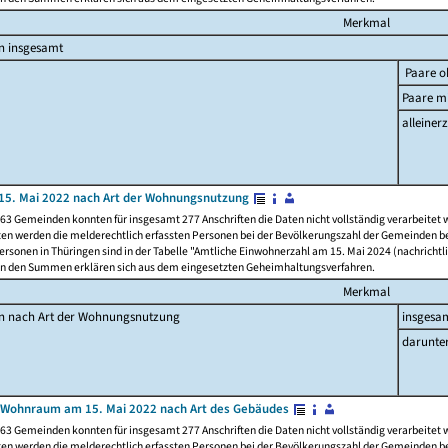
Merkmal
n insgesamt
Paare o
Paare mi
alleinerz
15. Mai 2022 nach Art der Wohnungsnutzung
63 Gemeinden konnten für insgesamt 277 Anschriften die Daten nicht vollständig verarbeitet
ten werden die melderechtlich erfassten Personen bei der Bevölkerungszahl der Gemeinden be
rsonen in Thüringen sind in der Tabelle "Amtliche Einwohnerzahl am 15. Mai 2024 (nachrichtli
n den Summen erklären sich aus dem eingesetzten Geheimhaltungsverfahren.
Merkmal
en nach Art der Wohnungsnutzung
insgesa
darunte
 Wohnraum am 15. Mai 2022 nach Art des Gebäudes
63 Gemeinden konnten für insgesamt 277 Anschriften die Daten nicht vollständig verarbeitet
ten werden die melderechtlich erfassten Personen bei der Bevölkerungszahl der Gemeinden be