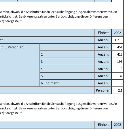
 werden, obwohl die Anschriften für die Zensusbefragung ausgewählt worden waren. An
rücksichtigt. Bevölkerungszahlen unter Berücksichtigung dieser Differenz von
ch)" dargestellt.
Einheit
2022
mt
Anzahl
1 219
it … Person(en)
1
Anzahl
451
2
Anzahl
413
3
Anzahl
195
4
Anzahl
110
5
Anzahl
37
6 und mehr
Anzahl
8
Personen
2,1
 werden, obwohl die Anschriften für die Zensusbefragung ausgewählt worden waren. An
rücksichtigt. Bevölkerungszahlen unter Berücksichtigung dieser Differenz von
ch)" dargestellt.
Einheit
2022