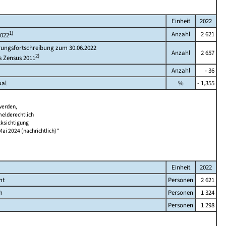
Einheit
2022
1)
Anzahl
2 621
2022
rungsfortschreibung zum 30.06.2022
Anzahl
2 657
2)
s Zensus 2011
Anzahl
- 36
ual
%
- 1,355
werden,
melderechtlich
cksichtigung
Mai 2024 (nachrichtlich)"
Einheit
2022
mt
Personen
2 621
h
Personen
1 324
Personen
1 298