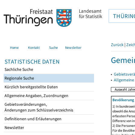
THÜRIN
Zurück
|
Zeic
Home
Kontakt
Suche
Newsletter
Gemein
STATISTISCHE DATEN
Sachliche Suche
▸
Gebietsver
Regionale Suche
▸
Allgemeine
Kürzlich bereitgestellte Daten
Allgemeine Angaben, Zuordnungen
Bevölkerung 
Gebietsveränderungen,
1) In bundeswei
Änderungen zum Schlüsselverzeichnis
obwohl die Ansc
erfassten Perso
Definitionen und Erläuterungen
Differenz von i
2) Die Persone
Newsletter
Für die Bevölke