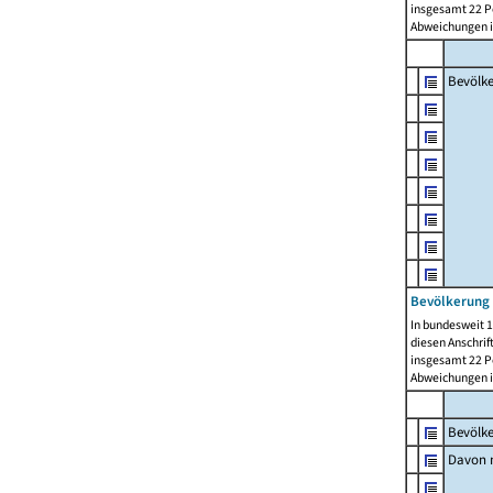
insgesamt 22 Pe
Abweichungen i
Bevölk
Bevölkerung 
In bundesweit 1
diesen Anschrif
insgesamt 22 Pe
Abweichungen i
Bevölk
Davon m