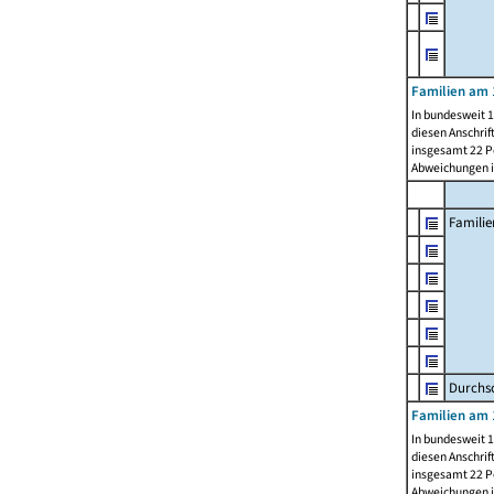
Familien am 
In bundesweit 1
diesen Anschrif
insgesamt 22 Pe
Abweichungen i
Familie
Durchsc
Familien am 
In bundesweit 1
diesen Anschrif
insgesamt 22 Pe
Abweichungen i