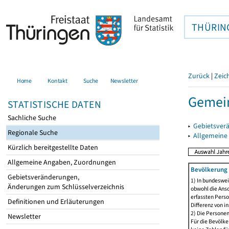
THÜRIN
Zurück
|
Zeic
Home
Kontakt
Suche
Newsletter
Gemein
STATISTISCHE DATEN
Sachliche Suche
▸
Gebietsver
Regionale Suche
▸
Allgemeine
Kürzlich bereitgestellte Daten
Allgemeine Angaben, Zuordnungen
Bevölkerung 
Gebietsveränderungen,
1) In bundeswei
Änderungen zum Schlüsselverzeichnis
obwohl die Ansc
erfassten Perso
Definitionen und Erläuterungen
Differenz von i
2) Die Persone
Newsletter
Für die Bevölke