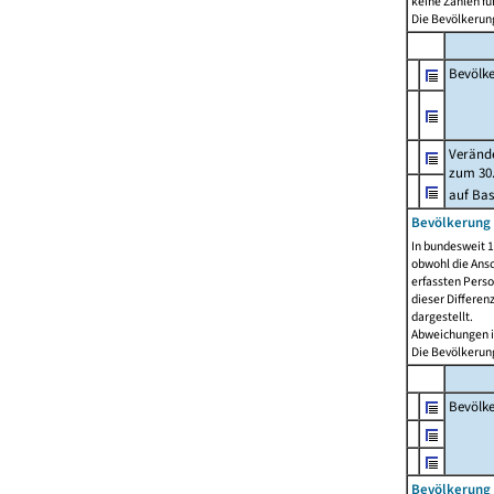
keine Zahlen f
Die Bevölkerung
Bevölk
Verände
zum 30.
auf Bas
Bevölkerung 
In bundesweit 1
obwohl die Ansc
erfassten Pers
dieser Differen
dargestellt.
Abweichungen i
Die Bevölkerung
Bevölk
Bevölkerung 