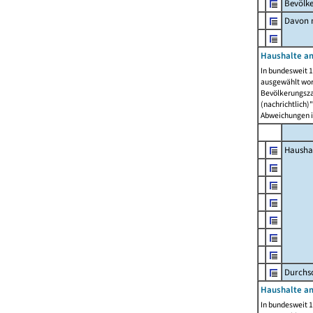
Bevölk
Davon m
Haushalte am
In bundesweit 1
ausgewählt wor
Bevölkerungszah
(nachrichtlich)"
Abweichungen i
Hausha
Durchsc
Haushalte am
In bundesweit 1