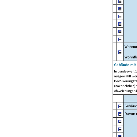
Wohnun
Wohnfl
Gebäude mit
In bundesweit 1
ausgewählt wor
Bevölkerungszah
(nachrichtlich)"
Abweichungen i
Gebäud
Davon m