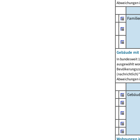
Abweichungen i
Famili
Gebäude mit
In bundesweit 1
ausgewählt wor
Bevölkerungszah
(nachrichtlich)"
Abweichungen i
Gebäud
Wohnungen i