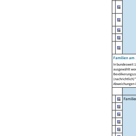
Familien am 
In bundesweit 1
ausgewählt wor
Bevölkerungszah
(nachrichtlich)"
Abweichungen i
Familie