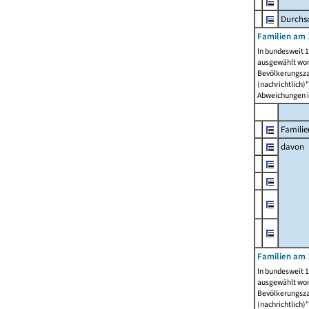
Durchsc
Familien am 
In bundesweit 1
ausgewählt wor
Bevölkerungszah
(nachrichtlich)"
Abweichungen i
Familie
davon
Familien am 
In bundesweit 1
ausgewählt wor
Bevölkerungszah
(nachrichtlich)"