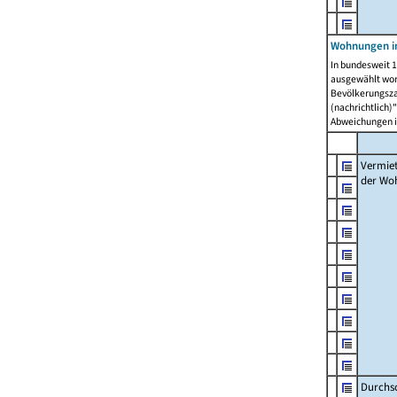
Wohnungen in
In bundesweit 1
ausgewählt wor
Bevölkerungszah
(nachrichtlich)"
Abweichungen i
Vermie
der Wo
Durchs