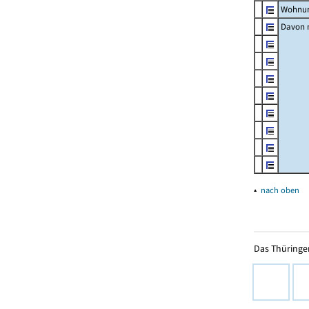
Wohnun
Davon m
▴
nach oben
Das Thüringer