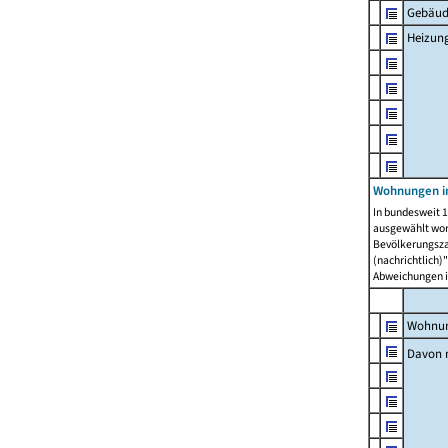
Gebäud
Heizun
Wohnungen i
In bundesweit 1
ausgewählt wor
Bevölkerungszah
(nachrichtlich)"
Abweichungen i
Wohnun
Davon 