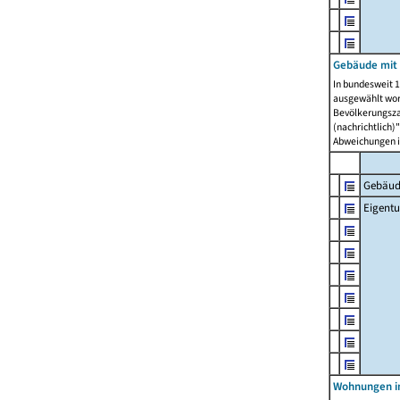
Gebäude mit
In bundesweit 1
ausgewählt wor
Bevölkerungszah
(nachrichtlich)"
Abweichungen i
Gebäud
Eigent
Wohnungen in