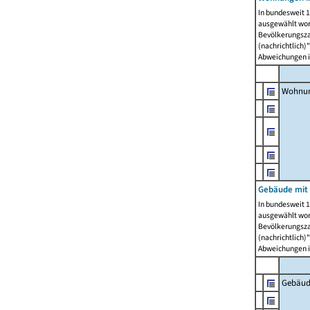
In bundesweit 1
ausgewählt wor
Bevölkerungszah
(nachrichtlich)"
Abweichungen i
Wohnun
Gebäude mit 
In bundesweit 1
ausgewählt wor
Bevölkerungszah
(nachrichtlich)"
Abweichungen i
Gebäud