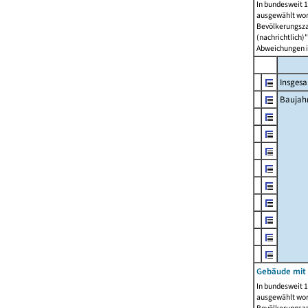
In bundesweit 1
ausgewählt wor
Bevölkerungszah
(nachrichtlich)"
Abweichungen i
Insges
Baujahr
Gebäude mit
In bundesweit 1
ausgewählt wor