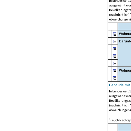
In bundesweit 1
ausgewählt wor
Bevölkerungszah
(nachrichtlich)"
Abweichungen i
Wohnun
Darunt
Wohnun
Gebäude mit
In bundesweit 1
ausgewählt wor
Bevölkerungszah
(nachrichtlich)"
Abweichungen i
1)
auch Nachtsp