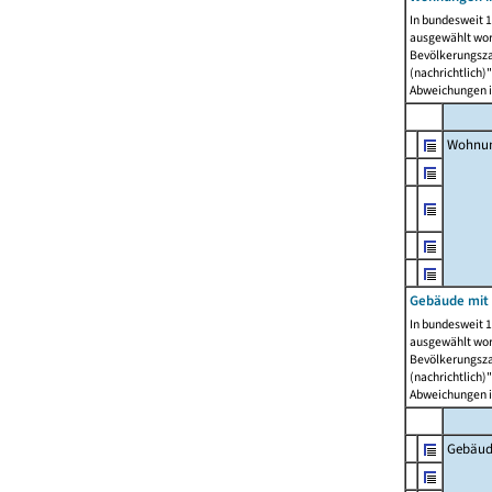
In bundesweit 1
ausgewählt wor
Bevölkerungszah
(nachrichtlich)"
Abweichungen i
Wohnun
Gebäude mit 
In bundesweit 1
ausgewählt wor
Bevölkerungszah
(nachrichtlich)"
Abweichungen i
Gebäud