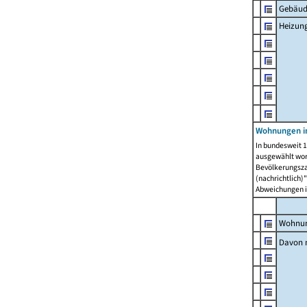
Gebäud
Heizun
Wohnungen i
In bundesweit 1
ausgewählt wor
Bevölkerungszah
(nachrichtlich)"
Abweichungen i
Wohnun
Davon 