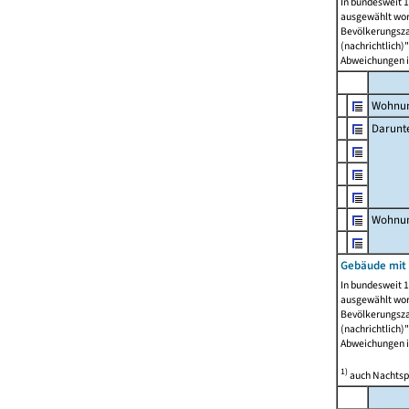
In bundesweit 1
ausgewählt wor
Bevölkerungszah
(nachrichtlich)"
Abweichungen i
Wohnun
Darunt
Wohnun
Gebäude mit
In bundesweit 1
ausgewählt wor
Bevölkerungszah
(nachrichtlich)"
Abweichungen i
1)
auch Nachtsp