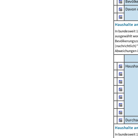
Bevölk
Davon m
Haushalte am
In bundesweit 1
ausgewählt wor
Bevölkerungszah
(nachrichtlich)"
Abweichungen i
Hausha
Durchsc
Haushalte am
In bundesweit 1