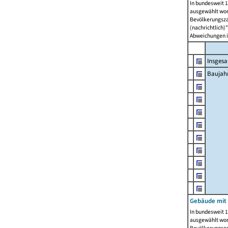
In bundesweit 1
ausgewählt wor
Bevölkerungszah
(nachrichtlich)"
Abweichungen i
Insges
Baujahr
Gebäude mit
In bundesweit 1
ausgewählt wor