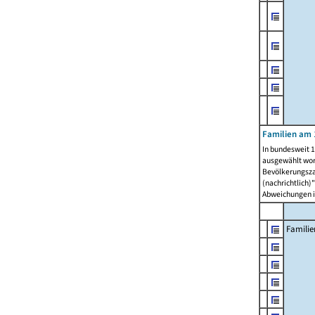
Familien am 
In bundesweit 1
ausgewählt wor
Bevölkerungszah
(nachrichtlich)"
Abweichungen i
Familie