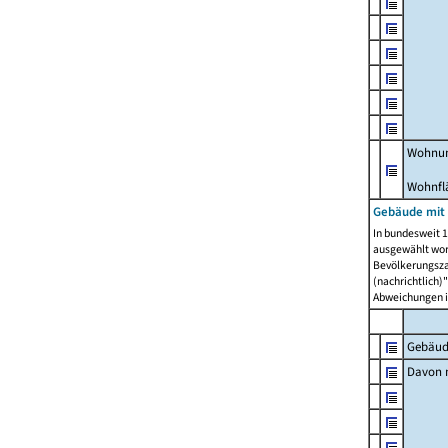
Wohnun
Wohnfl
Gebäude mit
In bundesweit 1
ausgewählt wor
Bevölkerungszah
(nachrichtlich)"
Abweichungen i
Gebäud
Davon m