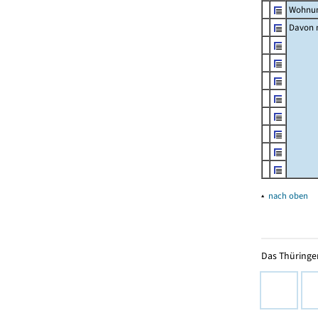
Wohnun
Davon m
▴
nach oben
Das Thüringer