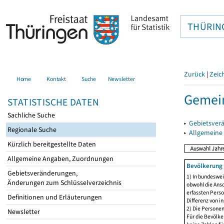
THÜRIN
Zurück
|
Zeic
Home
Kontakt
Suche
Newsletter
Gemein
STATISTISCHE DATEN
Sachliche Suche
▸
Gebietsver
Regionale Suche
▸
Allgemeine
Kürzlich bereitgestellte Daten
Allgemeine Angaben, Zuordnungen
Bevölkerung 
Gebietsveränderungen,
1) In bundeswei
Änderungen zum Schlüsselverzeichnis
obwohl die Ansc
erfassten Perso
Definitionen und Erläuterungen
Differenz von i
2) Die Persone
Newsletter
Für die Bevölke