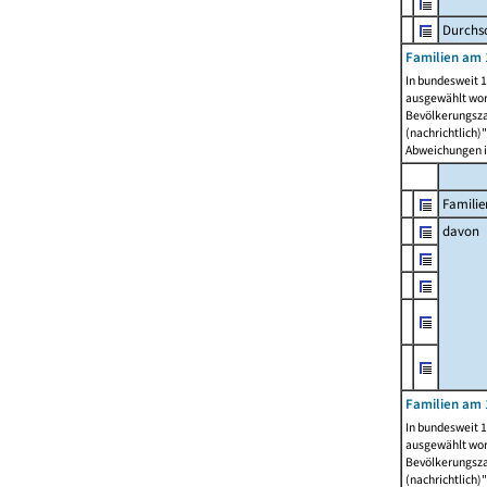
Durchsc
Familien am 
In bundesweit 1
ausgewählt wor
Bevölkerungszah
(nachrichtlich)"
Abweichungen i
Familie
davon
Familien am 
In bundesweit 1
ausgewählt wor
Bevölkerungszah
(nachrichtlich)"