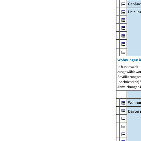
Gebäud
Heizun
Wohnungen i
In bundesweit 1
ausgewählt wor
Bevölkerungszah
(nachrichtlich)"
Abweichungen i
Wohnun
Davon 