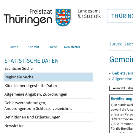
THÜRIN
Zurück
|
Zeic
Home
Kontakt
Suche
Newsletter
Gemei
STATISTISCHE DATEN
Sachliche Suche
▸
Gebietsver
Regionale Suche
▸
Allgemeine
Kürzlich bereitgestellte Daten
Allgemeine Angaben, Zuordnungen
Bevölkerung 
Gebietsveränderungen,
1) In bundeswei
Änderungen zum Schlüsselverzeichnis
obwohl die Ansc
erfassten Perso
Definitionen und Erläuterungen
Differenz von i
2) Die Persone
Newsletter
Für die Bevölke