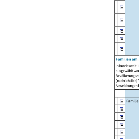
Familien am 
In bundesweit 1
ausgewählt wor
Bevölkerungszah
(nachrichtlich)"
Abweichungen i
Familie