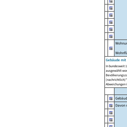
Wohnun
Wohnfl
Gebäude mit
In bundesweit 1
ausgewählt wor
Bevölkerungszah
(nachrichtlich)"
Abweichungen i
Gebäud
Davon m