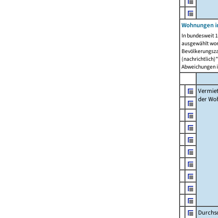
Wohnungen in
In bundesweit 1
ausgewählt wor
Bevölkerungszah
(nachrichtlich)"
Abweichungen i
Vermie
der Wo
Durchs