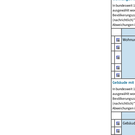
In bundesweit 1
ausgewählt wor
Bevölkerungszah
(nachrichtlich)"
Abweichungen i
Wohnun
Gebäude mit 
In bundesweit 1
ausgewählt wor
Bevölkerungszah
(nachrichtlich)"
Abweichungen i
Gebäud