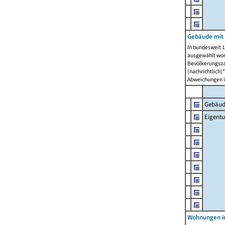
Gebäude mit
In bundesweit 1
ausgewählt wor
Bevölkerungszah
(nachrichtlich)"
Abweichungen i
Gebäud
Eigent
Wohnungen in