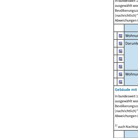
In bundesweit 1
ausgewählt wor
Bevölkerungszah
(nachrichtlich)"
Abweichungen i
Wohnun
Darunt
Wohnun
Gebäude mit
In bundesweit 1
ausgewählt wor
Bevölkerungszah
(nachrichtlich)"
Abweichungen i
1)
auch Nachtsp