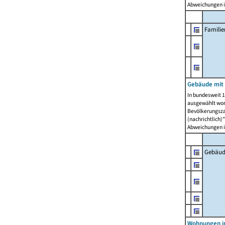
Abweichungen i
Famili
Gebäude mit
In bundesweit 1
ausgewählt wor
Bevölkerungszah
(nachrichtlich)"
Abweichungen i
Gebäud
Wohnungen i