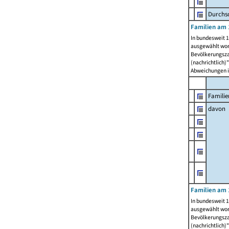
Durchsc
Familien am 
In bundesweit 1
ausgewählt wor
Bevölkerungszah
(nachrichtlich)"
Abweichungen i
Familie
davon
Familien am 
In bundesweit 1
ausgewählt wor
Bevölkerungszah
(nachrichtlich)"