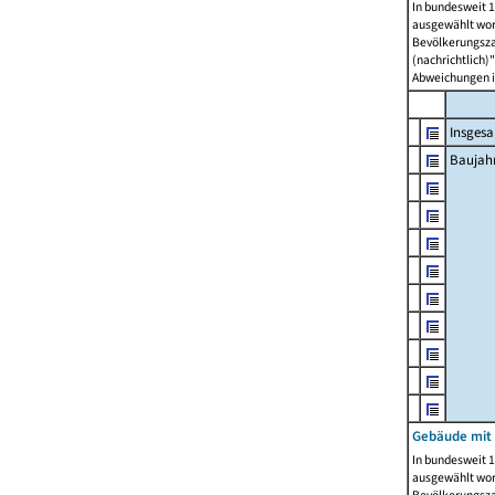
In bundesweit 1
ausgewählt wor
Bevölkerungszah
(nachrichtlich)"
Abweichungen i
Insges
Baujahr
Gebäude mit
In bundesweit 1
ausgewählt wor