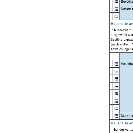
Bevölk
Davon m
Haushalte am
In bundesweit 1
ausgewählt wor
Bevölkerungszah
(nachrichtlich)"
Abweichungen i
Hausha
Durchsc
Haushalte am
In bundesweit 1