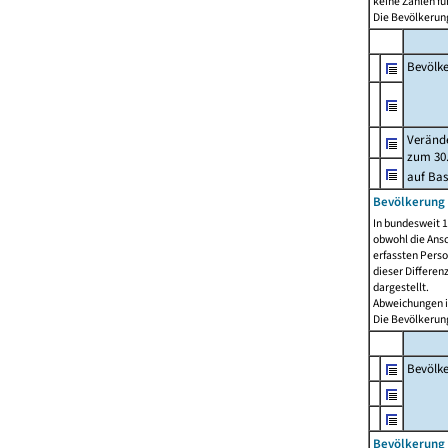
keine Zahlen f
Die Bevölkerung
Bevölk
Verände
zum 30.
auf Bas
Bevölkerung 
In bundesweit 1
obwohl die Ansc
erfassten Pers
dieser Differen
dargestellt.
Abweichungen i
Die Bevölkerung
Bevölk
Bevölkerung 