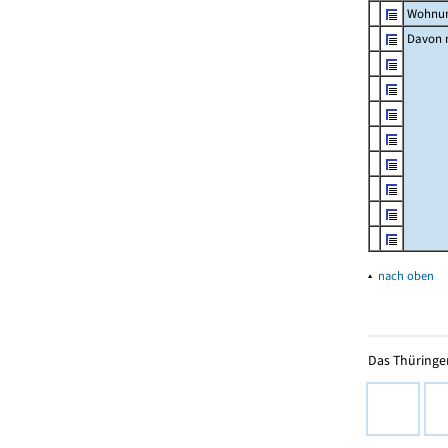
Wohnun
Davon m
▴
nach oben
Das Thüringer