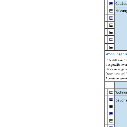
Gebäud
Heizun
Wohnungen i
In bundesweit 1
ausgewählt wor
Bevölkerungszah
(nachrichtlich)"
Abweichungen i
Wohnun
Davon 