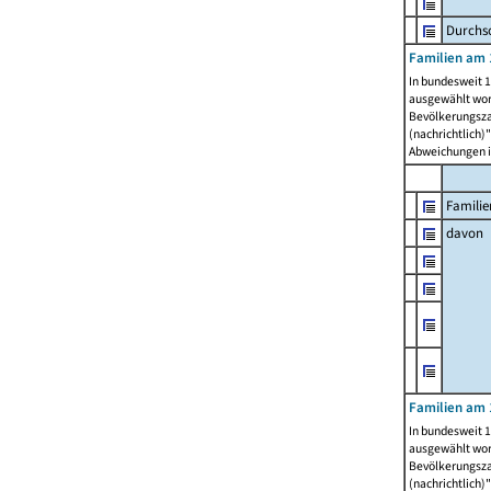
Durchsc
Familien am 
In bundesweit 1
ausgewählt wor
Bevölkerungszah
(nachrichtlich)"
Abweichungen i
Familie
davon
Familien am 
In bundesweit 1
ausgewählt wor
Bevölkerungszah
(nachrichtlich)"