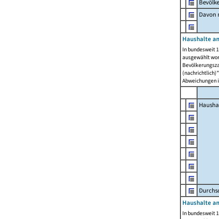
Bevölk
Davon m
Haushalte am
In bundesweit 1
ausgewählt wor
Bevölkerungszah
(nachrichtlich)"
Abweichungen i
Hausha
Durchsc
Haushalte am
In bundesweit 1