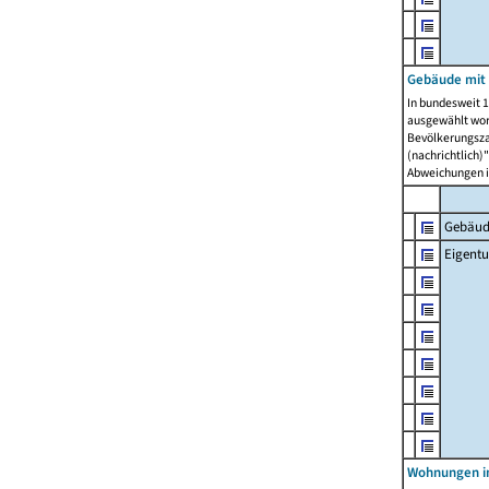
Gebäude mit
In bundesweit 1
ausgewählt wor
Bevölkerungszah
(nachrichtlich)"
Abweichungen i
Gebäud
Eigent
Wohnungen in