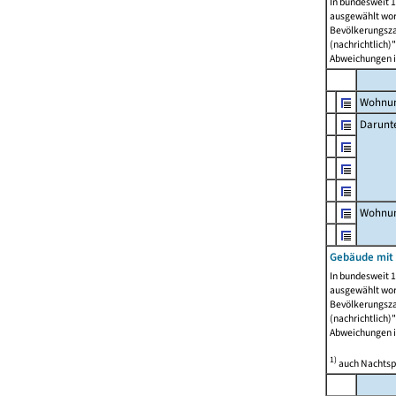
In bundesweit 1
ausgewählt wor
Bevölkerungszah
(nachrichtlich)"
Abweichungen i
Wohnun
Darunt
Wohnun
Gebäude mit
In bundesweit 1
ausgewählt wor
Bevölkerungszah
(nachrichtlich)"
Abweichungen i
1)
auch Nachtsp