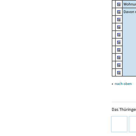
Wohnun
Davon m
▴
nach oben
Das Thüringer