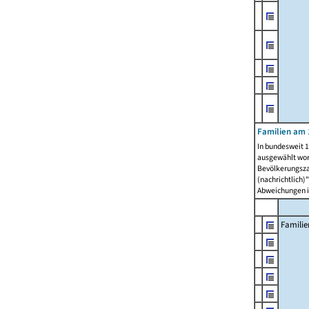
Familien am 
In bundesweit 1
ausgewählt wor
Bevölkerungszah
(nachrichtlich)"
Abweichungen i
Familie