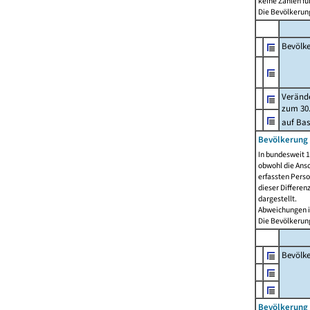
keine Zahlen f
Die Bevölkerung
Bevölk
Verände
zum 30.
auf Bas
Bevölkerung 
In bundesweit 1
obwohl die Ansc
erfassten Pers
dieser Differen
dargestellt.
Abweichungen i
Die Bevölkerung
Bevölk
Bevölkerung 