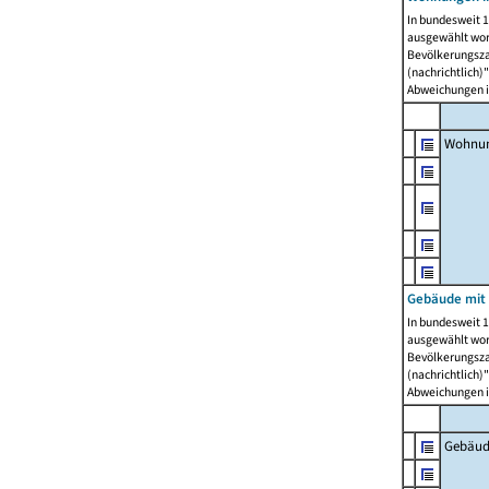
In bundesweit 1
ausgewählt wor
Bevölkerungszah
(nachrichtlich)"
Abweichungen i
Wohnun
Gebäude mit 
In bundesweit 1
ausgewählt wor
Bevölkerungszah
(nachrichtlich)"
Abweichungen i
Gebäud