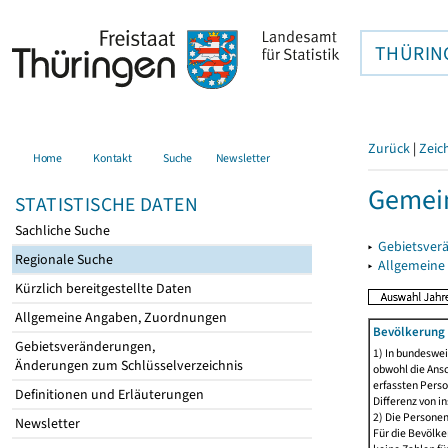
THÜRIN
Zurück
|
Zeic
Home
Kontakt
Suche
Newsletter
Gemein
STATISTISCHE DATEN
Sachliche Suche
▸
Gebietsver
Regionale Suche
▸
Allgemeine
Kürzlich bereitgestellte Daten
Allgemeine Angaben, Zuordnungen
Bevölkerung 
Gebietsveränderungen,
1) In bundeswei
Änderungen zum Schlüsselverzeichnis
obwohl die Ansc
erfassten Perso
Definitionen und Erläuterungen
Differenz von i
2) Die Persone
Newsletter
Für die Bevölke