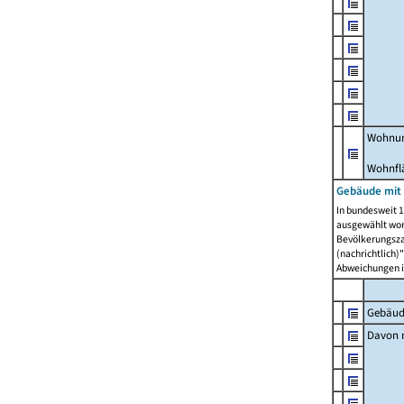
Wohnun
Wohnfl
Gebäude mit
In bundesweit 1
ausgewählt wor
Bevölkerungszah
(nachrichtlich)"
Abweichungen i
Gebäud
Davon m