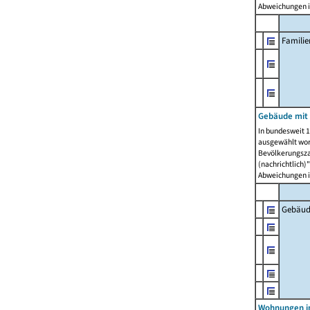
Abweichungen i
Famili
Gebäude mit
In bundesweit 1
ausgewählt wor
Bevölkerungszah
(nachrichtlich)"
Abweichungen i
Gebäud
Wohnungen i