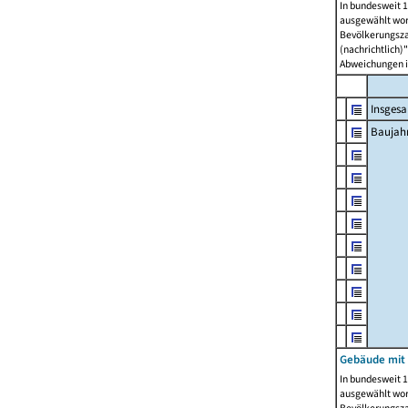
In bundesweit 1
ausgewählt wor
Bevölkerungszah
(nachrichtlich)"
Abweichungen i
Insges
Baujahr
Gebäude mit
In bundesweit 1
ausgewählt wor