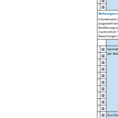
Wohnungen in
In bundesweit 1
ausgewählt wor
Bevölkerungszah
(nachrichtlich)"
Abweichungen i
Vermie
der Wo
Durchs