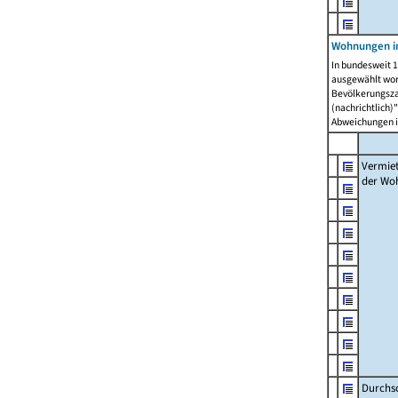
Wohnungen in
In bundesweit 1
ausgewählt wor
Bevölkerungszah
(nachrichtlich)"
Abweichungen i
Vermie
der Wo
Durchs