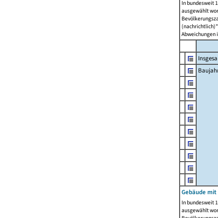
In bundesweit 1
ausgewählt wor
Bevölkerungszah
(nachrichtlich)"
Abweichungen i
Insges
Baujahr
Gebäude mit
In bundesweit 1
ausgewählt wor