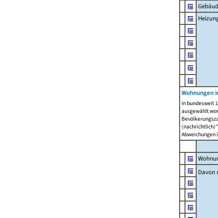
Gebäud
Heizun
Wohnungen i
In bundesweit 1
ausgewählt wor
Bevölkerungszah
(nachrichtlich)"
Abweichungen i
Wohnun
Davon 