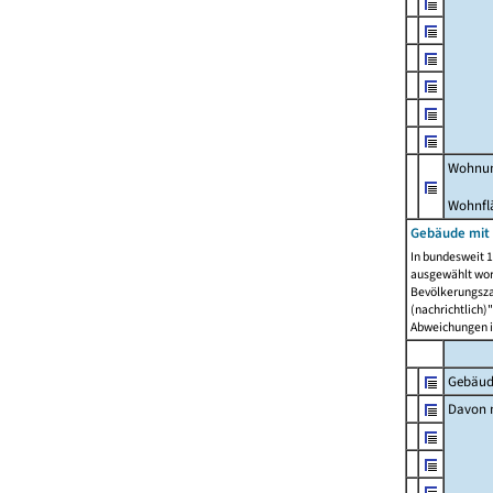
Wohnun
Wohnfl
Gebäude mit
In bundesweit 1
ausgewählt wor
Bevölkerungszah
(nachrichtlich)"
Abweichungen i
Gebäud
Davon m