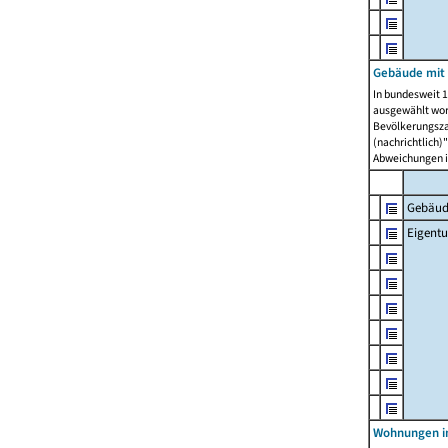
Gebäude mit
In bundesweit 1
ausgewählt wor
Bevölkerungszah
(nachrichtlich)"
Abweichungen i
Gebäud
Eigent
Wohnungen in