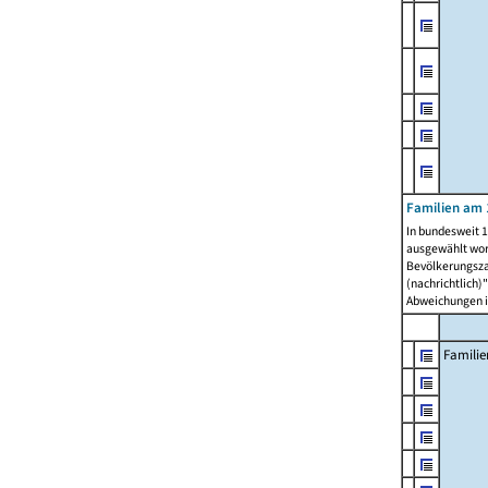
Familien am 
In bundesweit 1
ausgewählt wor
Bevölkerungszah
(nachrichtlich)"
Abweichungen i
Familie