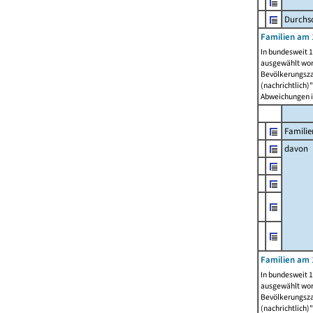
Durchsc
Familien am 
In bundesweit 1
ausgewählt wor
Bevölkerungszah
(nachrichtlich)"
Abweichungen i
Familie
davon
Familien am 
In bundesweit 1
ausgewählt wor
Bevölkerungszah
(nachrichtlich)"