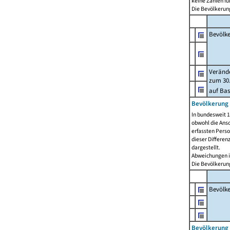
keine Zahlen f
Die Bevölkerung
Bevölk
Verände
zum 30.
auf Bas
Bevölkerung 
In bundesweit 1
obwohl die Ansc
erfassten Pers
dieser Differen
dargestellt.
Abweichungen i
Die Bevölkerung
Bevölk
Bevölkerung 