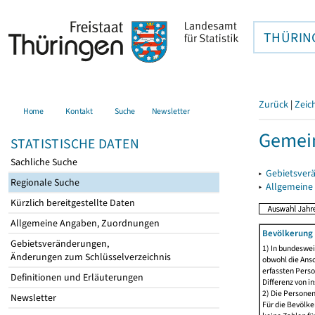
THÜRIN
Zurück
|
Zeic
Home
Kontakt
Suche
Newsletter
Gemein
STATISTISCHE DATEN
Sachliche Suche
▸
Gebietsver
Regionale Suche
▸
Allgemeine
Kürzlich bereitgestellte Daten
Allgemeine Angaben, Zuordnungen
Bevölkerung 
Gebietsveränderungen,
1) In bundeswei
Änderungen zum Schlüsselverzeichnis
obwohl die Ansc
erfassten Perso
Definitionen und Erläuterungen
Differenz von i
2) Die Persone
Newsletter
Für die Bevölke