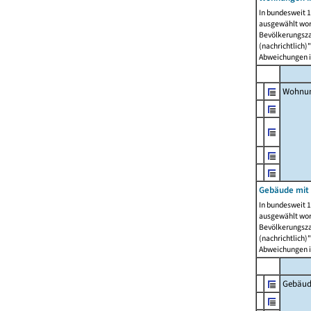
In bundesweit 1
ausgewählt wor
Bevölkerungszah
(nachrichtlich)"
Abweichungen i
Wohnun
Gebäude mit 
In bundesweit 1
ausgewählt wor
Bevölkerungszah
(nachrichtlich)"
Abweichungen i
Gebäud