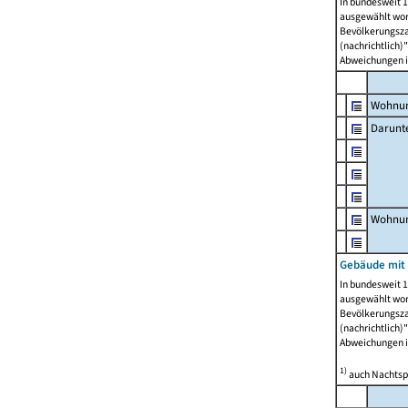
In bundesweit 1
ausgewählt wor
Bevölkerungszah
(nachrichtlich)"
Abweichungen i
Wohnun
Darunt
Wohnun
Gebäude mit
In bundesweit 1
ausgewählt wor
Bevölkerungszah
(nachrichtlich)"
Abweichungen i
1)
auch Nachtsp