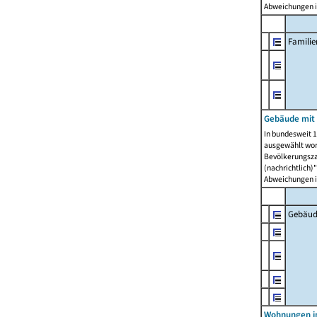
Abweichungen i
Famili
Gebäude mit
In bundesweit 1
ausgewählt wor
Bevölkerungszah
(nachrichtlich)"
Abweichungen i
Gebäud
Wohnungen i