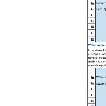
Gebäud
Heizun
Wohnungen i
In bundesweit 1
ausgewählt wor
Bevölkerungszah
(nachrichtlich)"
Abweichungen i
Wohnun
Davon 