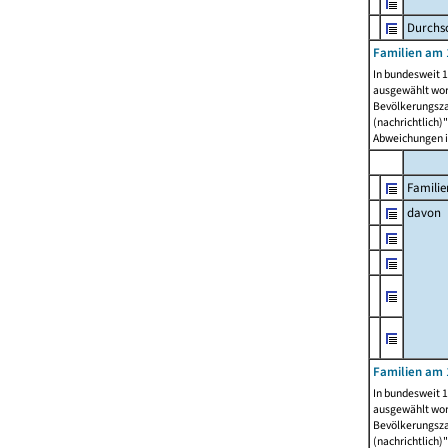
Durchsc
Familien am 
In bundesweit 1
ausgewählt wor
Bevölkerungszah
(nachrichtlich)"
Abweichungen i
Familie
davon
Familien am 
In bundesweit 1
ausgewählt wor
Bevölkerungszah
(nachrichtlich)"