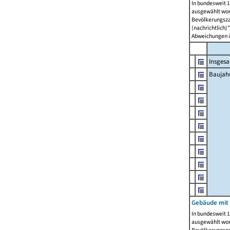
In bundesweit 1
ausgewählt wor
Bevölkerungszah
(nachrichtlich)"
Abweichungen i
Insges
Baujahr
Gebäude mit
In bundesweit 1
ausgewählt wor