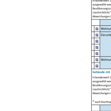
In bundesweit 1
ausgewählt wor
Bevölkerungszah
(nachrichtlich)"
Abweichungen i
Wohnun
Darunt
Wohnun
Gebäude mit
In bundesweit 1
ausgewählt wor
Bevölkerungszah
(nachrichtlich)"
Abweichungen i
1)
auch Nachtsp