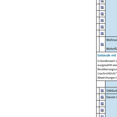
Wohnun
Wohnfl
Gebäude mit
In bundesweit 1
ausgewählt wor
Bevölkerungszah
(nachrichtlich)"
Abweichungen i
Gebäud
Davon m