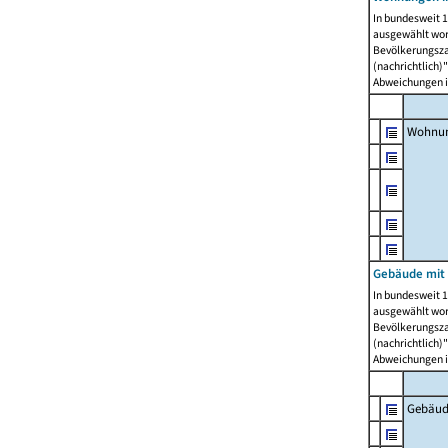
In bundesweit 1
ausgewählt wor
Bevölkerungszah
(nachrichtlich)"
Abweichungen i
Wohnun
Gebäude mit 
In bundesweit 1
ausgewählt wor
Bevölkerungszah
(nachrichtlich)"
Abweichungen i
Gebäud