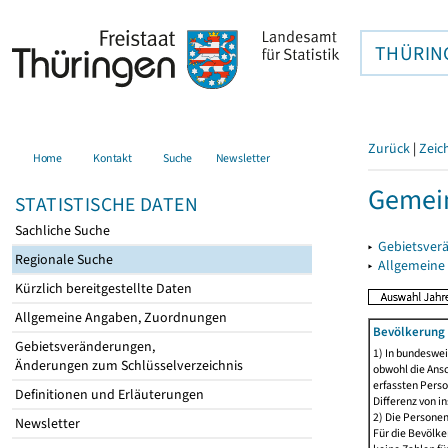
THÜRIN
Zurück
|
Zeic
Home
Kontakt
Suche
Newsletter
Gemein
STATISTISCHE DATEN
Sachliche Suche
▸
Gebietsver
Regionale Suche
▸
Allgemeine
Kürzlich bereitgestellte Daten
Allgemeine Angaben, Zuordnungen
Bevölkerung 
Gebietsveränderungen,
1) In bundeswei
Änderungen zum Schlüsselverzeichnis
obwohl die Ansc
erfassten Perso
Definitionen und Erläuterungen
Differenz von i
2) Die Persone
Newsletter
Für die Bevölke