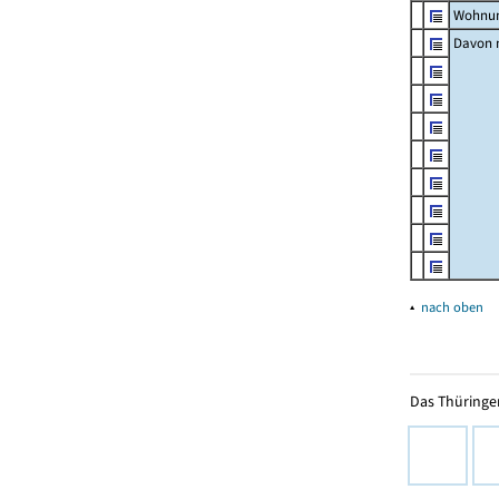
Wohnun
Davon m
▴
nach oben
Das Thüringer