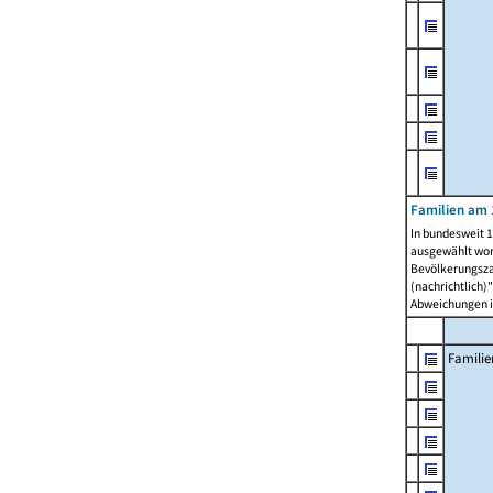
Familien am 
In bundesweit 1
ausgewählt wor
Bevölkerungszah
(nachrichtlich)"
Abweichungen i
Familie