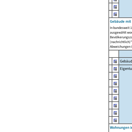
Gebäude mit
In bundesweit 1
ausgewählt wor
Bevölkerungszah
(nachrichtlich)"
Abweichungen i
Gebäud
Eigent
Wohnungen in