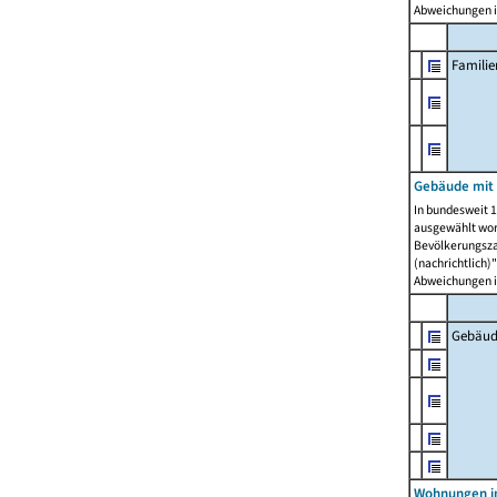
Abweichungen i
Famili
Gebäude mit
In bundesweit 1
ausgewählt wor
Bevölkerungszah
(nachrichtlich)"
Abweichungen i
Gebäud
Wohnungen i