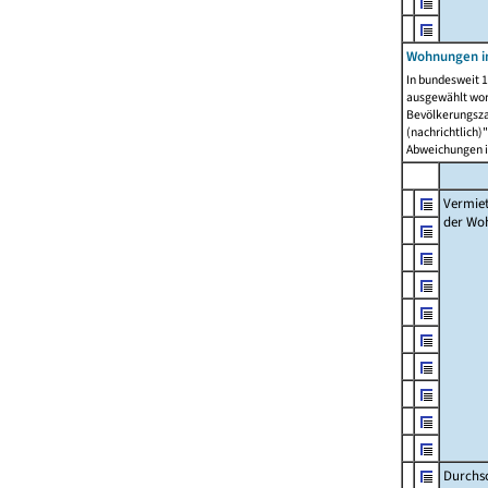
Wohnungen in
In bundesweit 1
ausgewählt wor
Bevölkerungszah
(nachrichtlich)"
Abweichungen i
Vermie
der Wo
Durchs