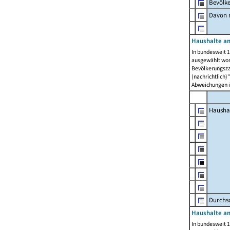
Bevölk
Davon m
Haushalte am
In bundesweit 1
ausgewählt wor
Bevölkerungszah
(nachrichtlich)"
Abweichungen i
Hausha
Durchsc
Haushalte am
In bundesweit 1