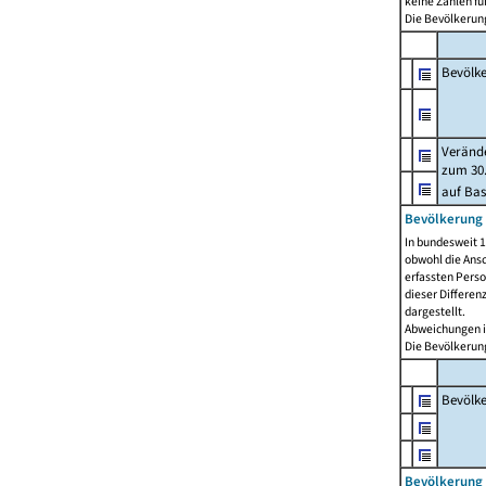
keine Zahlen f
Die Bevölkerung
Bevölk
Verände
zum 30.
auf Bas
Bevölkerung 
In bundesweit 1
obwohl die Ansc
erfassten Pers
dieser Differen
dargestellt.
Abweichungen i
Die Bevölkerung
Bevölk
Bevölkerung 