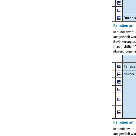
Durchsc
Familien am 
In bundesweit 1
ausgewählt wor
Bevölkerungszah
(nachrichtlich)"
Abweichungen i
Familie
davon
Familien am 
In bundesweit 1
ausgewählt wor