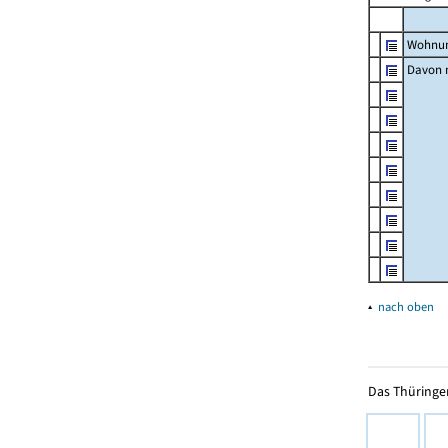
Wohnun
Davon m
▴
nach oben
Das Thüringer