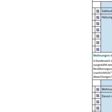
Gebäud
Heizun
Wohnungen i
In bundesweit 1
ausgewählt wor
Bevölkerungszah
(nachrichtlich)"
Abweichungen i
Wohnun
Davon 