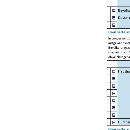
Bevölk
Davon m
Haushalte am
In bundesweit 1
ausgewählt wor
Bevölkerungszah
(nachrichtlich)"
Abweichungen i
Hausha
Durchsc
Haushalte am