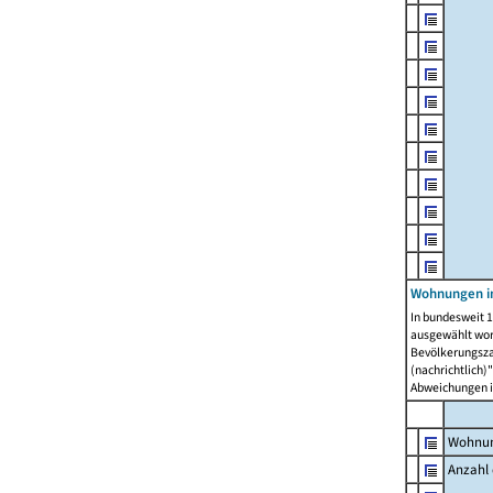
Wohnungen i
In bundesweit 1
ausgewählt wor
Bevölkerungszah
(nachrichtlich)"
Abweichungen i
Wohnun
Anzahl