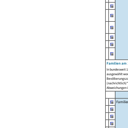
Familien am 
In bundesweit 1
ausgewählt wor
Bevölkerungszah
(nachrichtlich)"
Abweichungen i
Familie