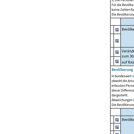
2) Die Persone
Für die Bevölke
keine Zahlen f
Die Bevölkerung
Bevölk
Verände
zum 30.
auf Bas
Bevölkerung 
In bundesweit 1
obwohl die Ansc
erfassten Pers
dieser Differen
dargestellt.
Abweichungen i
Die Bevölkerung
Bevölk