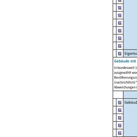
Eigent
Gebäude mit
In bundesweit 1
ausgewählt wor
Bevölkerungszah
(nachrichtlich)"
Abweichungen i
Gebäud