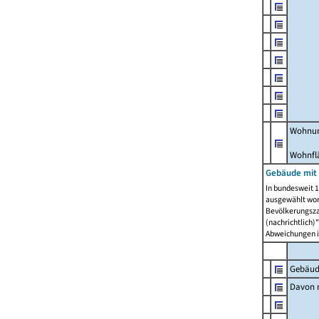
Wohnun
Wohnfl
Gebäude mit
In bundesweit 1
ausgewählt wor
Bevölkerungszah
(nachrichtlich)"
Abweichungen i
Gebäud
Davon m