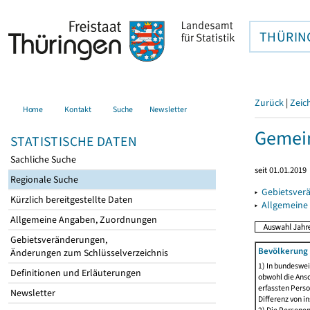
THÜRIN
Zurück
|
Zeic
Home
Kontakt
Suche
Newsletter
Gemein
STATISTISCHE DATEN
Sachliche Suche
seit 01.01.2019
Regionale Suche
▸
Gebietsver
Kürzlich bereitgestellte Daten
▸
Allgemeine
Allgemeine Angaben, Zuordnungen
Gebietsveränderungen,
Bevölkerung 
Änderungen zum Schlüsselverzeichnis
1) In bundeswei
Definitionen und Erläuterungen
obwohl die Ansc
erfassten Perso
Newsletter
Differenz von i