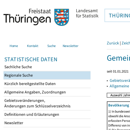
THÜRIN
Zurück
|
Zeic
Home
Kontakt
Suche
Newsletter
Gemein
STATISTISCHE DATEN
Sachliche Suche
seit 01.01.2021
Regionale Suche
▸
Gebietsver
Kürzlich bereitgestellte Daten
▸
Allgemeine
Allgemeine Angaben, Zuordnungen
Gebietsveränderungen,
Bevölkerung 
Änderungen zum Schlüsselverzeichnis
1) In bundeswei
Definitionen und Erläuterungen
obwohl die Ansc
erfassten Perso
Newsletter
Differenz von i