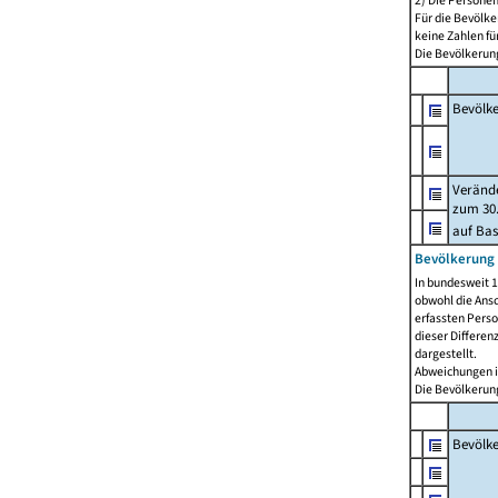
2) Die Persone
Für die Bevölke
keine Zahlen f
Die Bevölkerung
Bevölk
Verände
zum 30.
auf Bas
Bevölkerung 
In bundesweit 1
obwohl die Ansc
erfassten Pers
dieser Differen
dargestellt.
Abweichungen i
Die Bevölkerung
Bevölk