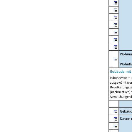
Wohnun
Wohnfl
Gebäude mit
In bundesweit 1
ausgewählt wor
Bevölkerungszah
(nachrichtlich)"
Abweichungen i
Gebäud
Davon m