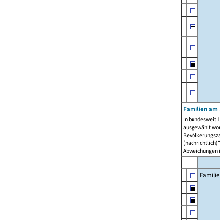
Familien am 
In bundesweit 1
ausgewählt wor
Bevölkerungszah
(nachrichtlich)"
Abweichungen i
Familie