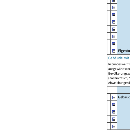
Eigent
Gebäude mit
In bundesweit 1
ausgewählt wor
Bevölkerungszah
(nachrichtlich)"
Abweichungen i
Gebäud