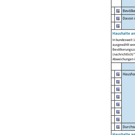
Bevölk
Davon m
Haushalte am
In bundesweit 1
ausgewählt wor
Bevölkerungszah
(nachrichtlich)"
Abweichungen i
Hausha
Durchsc
Haushalte am