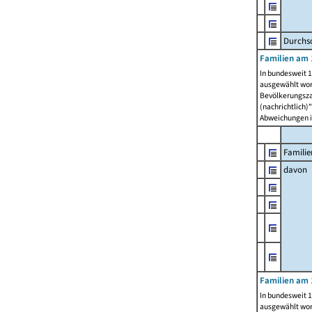
Durchsc
Familien am 
In bundesweit 1
ausgewählt wor
Bevölkerungszah
(nachrichtlich)"
Abweichungen i
Familie
davon
Familien am 
In bundesweit 1
ausgewählt wor