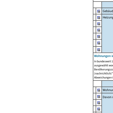
Gebäud
Heizun
Wohnungen i
In bundesweit 1
ausgewählt wor
Bevölkerungszah
(nachrichtlich)"
Abweichungen i
Wohnun
Davon 