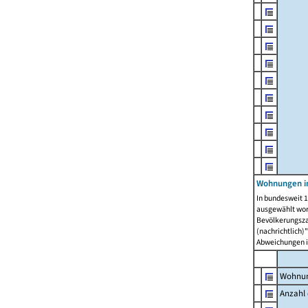
Wohnungen i
In bundesweit 1
ausgewählt wor
Bevölkerungszah
(nachrichtlich)"
Abweichungen i
Wohnun
Anzahl