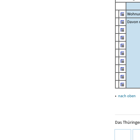
Wohnun
Davon m
▴
nach oben
Das Thüringer