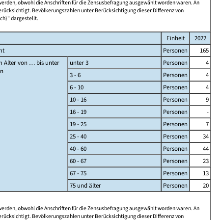
 werden, obwohl die Anschriften für die Zensusbefragung ausgewählt worden waren. An
rücksichtigt. Bevölkerungszahlen unter Berücksichtigung dieser Differenz von
ch)" dargestellt.
Einheit
2022
mt
Personen
165
 Alter von … bis unter
unter 3
Personen
4
en
3 - 6
Personen
4
6 - 10
Personen
4
10 - 16
Personen
9
16 - 19
Personen
-
19 - 25
Personen
7
25 - 40
Personen
34
40 - 60
Personen
44
60 - 67
Personen
23
67 - 75
Personen
13
75 und älter
Personen
20
 werden, obwohl die Anschriften für die Zensusbefragung ausgewählt worden waren. An
rücksichtigt. Bevölkerungszahlen unter Berücksichtigung dieser Differenz von