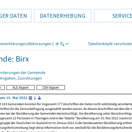
GER DATEN
DATENERHEBUNG
SERVIC
henerklärungen/Abkürzungen
|
Tabellenköpfe verschob
de: Birx
änderungen der Gemeinde
 Angaben, Zuordnungen
am 15. Mai 2022
t 163 Gemeinden konnten für insgesamt 277 Anschriften die Daten nicht vollständig verarbeit
hriften für die Zensusbefragung ausgewählt worden waren. An diesen Anschriften werden die 
nen bei der Bevölkerung der Gemeinden berücksichtigt. Die Bevölkerung unter Berücksichtig
nsgesamt 22 Personen in Thüringen sind in der Tabelle "Bevölkerung am 15. Mai 2022 (nachricht
ngruppe der Deutschen im Ausland ist im Zensus 2022 in der bundesweiten Bevölkerung enthal
rungsfortschreibung liegt diese Information nicht vor, weshalb für die Bevölkerungsfortschrei