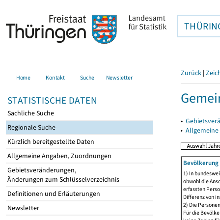
THÜRIN
Zurück
|
Zeic
Home
Kontakt
Suche
Newsletter
Gemein
STATISTISCHE DATEN
Sachliche Suche
▸
Gebietsver
Regionale Suche
▸
Allgemeine
Kürzlich bereitgestellte Daten
Allgemeine Angaben, Zuordnungen
Bevölkerung 
Gebietsveränderungen,
1) In bundeswei
Änderungen zum Schlüsselverzeichnis
obwohl die Ansc
erfassten Perso
Definitionen und Erläuterungen
Differenz von i
2) Die Persone
Newsletter
Für die Bevölke