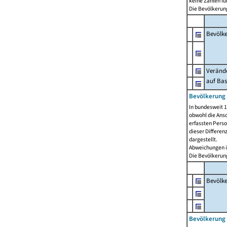
keine Zahlen f
Die Bevölkerung
Bevölk
Verände
auf Bas
Bevölkerung 
In bundesweit 1
obwohl die Ansc
erfassten Pers
dieser Differen
dargestellt.
Abweichungen i
Die Bevölkerung
Bevölk
Bevölkerung 