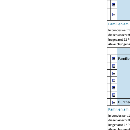
Familien am 
In bundesweit 1
diesen Anschrif
insgesamt 22 Pe
Abweichungen i
Familie
Durchsc
Familien am 
In bundesweit 1
diesen Anschrif
insgesamt 22 Pe
Abweichungen i