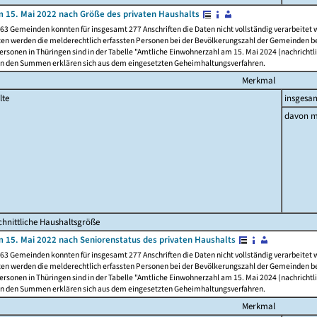
 15. Mai 2022 nach Größe des privaten Haushalts
63 Gemeinden konnten für insgesamt 277 Anschriften die Daten nicht vollständig verarbeitet
ten werden die melderechtlich erfassten Personen bei der Bevölkerungszahl der Gemeinden be
rsonen in Thüringen sind in der Tabelle "Amtliche Einwohnerzahl am 15. Mai 2024 (nachrichtli
n den Summen erklären sich aus dem eingesetzten Geheimhaltungsverfahren.
Merkmal
lte
insgesa
davon m
hnittliche Haushaltsgröße
 15. Mai 2022 nach Seniorenstatus des privaten Haushalts
63 Gemeinden konnten für insgesamt 277 Anschriften die Daten nicht vollständig verarbeitet
ten werden die melderechtlich erfassten Personen bei der Bevölkerungszahl der Gemeinden be
rsonen in Thüringen sind in der Tabelle "Amtliche Einwohnerzahl am 15. Mai 2024 (nachrichtli
n den Summen erklären sich aus dem eingesetzten Geheimhaltungsverfahren.
Merkmal