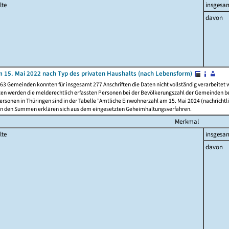
lte
insgesa
davon
 15. Mai 2022 nach Typ des privaten Haushalts (nach Lebensform)
63 Gemeinden konnten für insgesamt 277 Anschriften die Daten nicht vollständig verarbeitet
ten werden die melderechtlich erfassten Personen bei der Bevölkerungszahl der Gemeinden be
rsonen in Thüringen sind in der Tabelle "Amtliche Einwohnerzahl am 15. Mai 2024 (nachrichtli
n den Summen erklären sich aus dem eingesetzten Geheimhaltungsverfahren.
Merkmal
lte
insgesa
davon