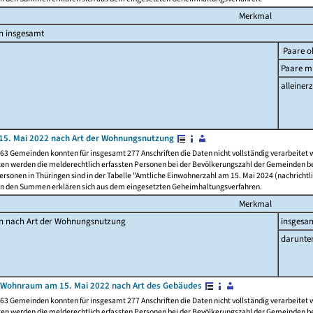
Merkmal
n insgesamt
Paare o
Paare mi
alleinerz
15. Mai 2022 nach Art der Wohnungsnutzung
63 Gemeinden konnten für insgesamt 277 Anschriften die Daten nicht vollständig verarbeitet
ten werden die melderechtlich erfassten Personen bei der Bevölkerungszahl der Gemeinden be
rsonen in Thüringen sind in der Tabelle "Amtliche Einwohnerzahl am 15. Mai 2024 (nachrichtli
n den Summen erklären sich aus dem eingesetzten Geheimhaltungsverfahren.
Merkmal
en nach Art der Wohnungsnutzung
insgesa
darunte
 Wohnraum am 15. Mai 2022 nach Art des Gebäudes
63 Gemeinden konnten für insgesamt 277 Anschriften die Daten nicht vollständig verarbeitet
ten werden die melderechtlich erfassten Personen bei der Bevölkerungszahl der Gemeinden be