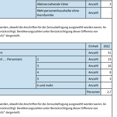
Alleinerziehende Väter
Anzahl
3
Mehrpersonenhaushalte ohne
Anzahl
-
Kernfamilie
 werden, obwohl die Anschriften für die Zensusbefragung ausgewählt worden waren. An
rücksichtigt. Bevölkerungszahlen unter Berücksichtigung dieser Differenz von
ch)" dargestellt.
Einheit
2022
mt
Anzahl
51
it … Person(en)
2
Anzahl
23
3
Anzahl
16
4
Anzahl
8
5
Anzahl
3
6 und mehr
Anzahl
-
Personen
2,7
 werden, obwohl die Anschriften für die Zensusbefragung ausgewählt worden waren. An
rücksichtigt. Bevölkerungszahlen unter Berücksichtigung dieser Differenz von
ch)" dargestellt.