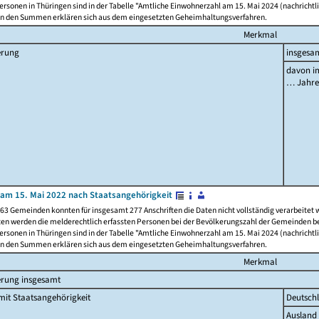
rsonen in Thüringen sind in der Tabelle "Amtliche Einwohnerzahl am 15. Mai 2024 (nachrichtli
n den Summen erklären sich aus dem eingesetzten Geheimhaltungsverfahren.
Merkmal
erung
insgesa
davon im
… Jahr
am 15. Mai 2022 nach Staatsangehörigkeit
63 Gemeinden konnten für insgesamt 277 Anschriften die Daten nicht vollständig verarbeitet
ten werden die melderechtlich erfassten Personen bei der Bevölkerungszahl der Gemeinden be
rsonen in Thüringen sind in der Tabelle "Amtliche Einwohnerzahl am 15. Mai 2024 (nachrichtli
n den Summen erklären sich aus dem eingesetzten Geheimhaltungsverfahren.
Merkmal
erung insgesamt
it Staatsangehörigkeit
Deutsch
Ausland