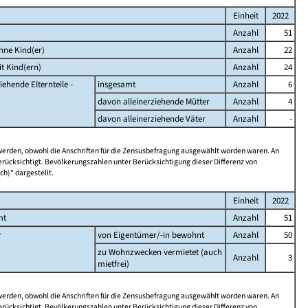
Einheit
2022
Anzahl
51
hne Kind(er)
Anzahl
22
t Kind(ern)
Anzahl
24
iehende Elternteile -
insgesamt
Anzahl
6
davon alleinerziehende Mütter
Anzahl
4
davon alleinerziehende Väter
Anzahl
-
 werden, obwohl die Anschriften für die Zensusbefragung ausgewählt worden waren. An
rücksichtigt. Bevölkerungszahlen unter Berücksichtigung dieser Differenz von
ch)" dargestellt.
Einheit
2022
mt
Anzahl
51
r
von Eigentümer/-in bewohnt
Anzahl
50
zu Wohnzwecken vermietet (auch
Anzahl
3
mietfrei)
 werden, obwohl die Anschriften für die Zensusbefragung ausgewählt worden waren. An
rücksichtigt. Bevölkerungszahlen unter Berücksichtigung dieser Differenz von