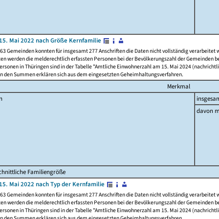
15. Mai 2022 nach Größe Kernfamilie
63 Gemeinden konnten für insgesamt 277 Anschriften die Daten nicht vollständig verarbeitet
ten werden die melderechtlich erfassten Personen bei der Bevölkerungszahl der Gemeinden be
rsonen in Thüringen sind in der Tabelle "Amtliche Einwohnerzahl am 15. Mai 2024 (nachrichtli
n den Summen erklären sich aus dem eingesetzten Geheimhaltungsverfahren.
Merkmal
n
insgesa
davon m
hnittliche Familiengröße
15. Mai 2022 nach Typ der Kernfamilie
63 Gemeinden konnten für insgesamt 277 Anschriften die Daten nicht vollständig verarbeitet
ten werden die melderechtlich erfassten Personen bei der Bevölkerungszahl der Gemeinden be
rsonen in Thüringen sind in der Tabelle "Amtliche Einwohnerzahl am 15. Mai 2024 (nachrichtli
n den Summen erklären sich aus dem eingesetzten Geheimhaltungsverfahren.