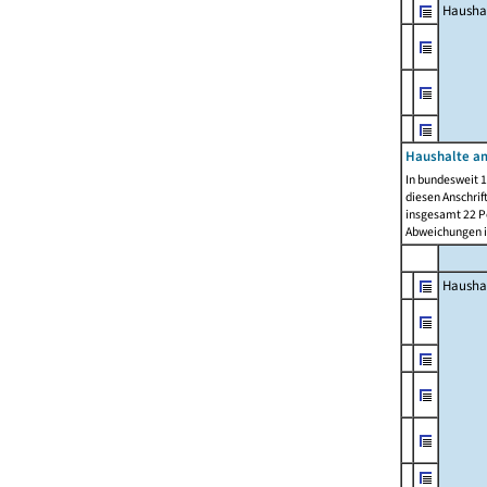
Hausha
Haushalte am
In bundesweit 1
diesen Anschrif
insgesamt 22 Pe
Abweichungen i
Hausha