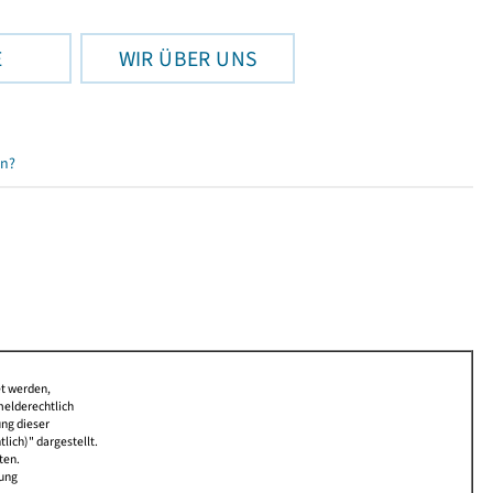
E
WIR ÜBER UNS
en?
et werden,
melderechtlich
ung dieser
lich)" dargestellt.
ten.
bung