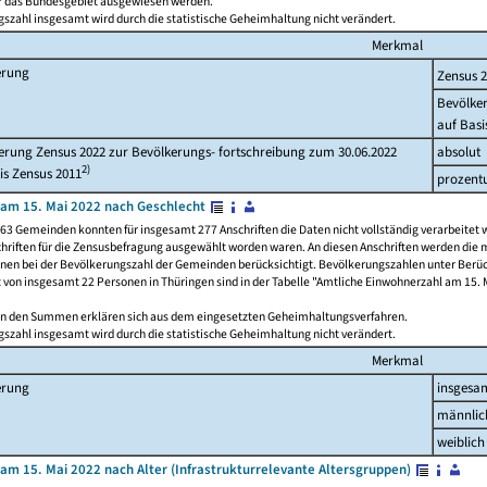
ür das Bundesgebiet ausgewiesen werden.
szahl insgesamt wird durch die statistische Geheimhaltung nicht verändert.
Merkmal
erung
Zensus 
Bevölke
auf Basi
rung Zensus 2022 zur Bevölkerungs- fortschreibung zum 30.06.2022
absolut
2)
is Zensus 2011
prozent
am 15. Mai 2022 nach Geschlecht
63 Gemeinden konnten für insgesamt 277 Anschriften die Daten nicht vollständig verarbeitet 
hriften für die Zensusbefragung ausgewählt worden waren. An diesen Anschriften werden die 
onen bei der Bevölkerungszahl der Gemeinden berücksichtigt. Bevölkerungszahlen unter Berü
z von insgesamt 22 Personen in Thüringen sind in der Tabelle "Amtliche Einwohnerzahl am 15. 
n den Summen erklären sich aus dem eingesetzten Geheimhaltungsverfahren.
szahl insgesamt wird durch die statistische Geheimhaltung nicht verändert.
Merkmal
erung
insgesa
männlic
weiblich
am 15. Mai 2022 nach Alter (Infrastrukturrelevante Altersgruppen)