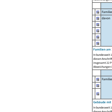
Familie
davon
Familien am 
In bundesweit 1
diesen Anschrif
insgesamt 22 Pe
Abweichungen i
Famili
Gebäude mit
In bundesweit 1
diesen Anschrif