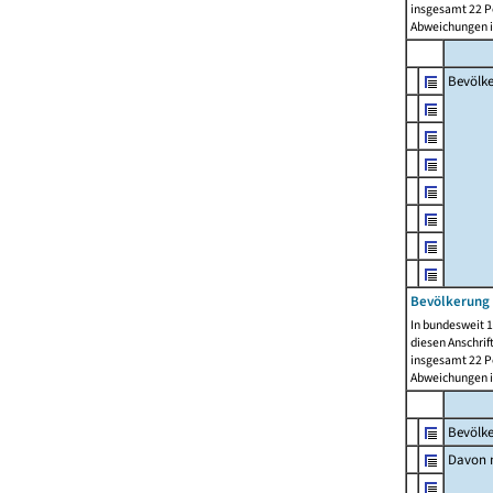
insgesamt 22 Pe
Abweichungen i
Bevölk
Bevölkerung 
In bundesweit 1
diesen Anschrif
insgesamt 22 Pe
Abweichungen i
Bevölk
Davon m