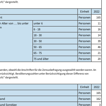
ch)" dargestellt.
Einheit
2022
mt
Personen
165
 Alter von … bis unter
unter 6
Personen
11
en
6 - 18
Personen
16
18 - 30
Personen
14
30 - 50
Personen
39
50 - 65
Personen
46
65 - 75
Personen
21
75 und älter
Personen
20
 werden, obwohl die Anschriften für die Zensusbefragung ausgewählt worden waren. An
rücksichtigt. Bevölkerungszahlen unter Berücksichtigung dieser Differenz von
ch)" dargestellt.
Einheit
2022
Personen
165
land
Personen
162
 und Sonstige
Personen
3