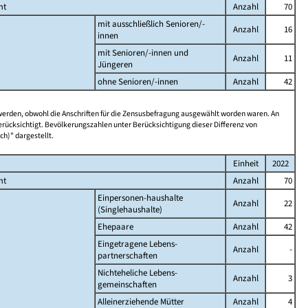
mt
Anzahl
70
mit ausschließlich Senioren/-
Anzahl
16
innen
mit Senioren/-innen und
Anzahl
11
Jüngeren
ohne Senioren/-innen
Anzahl
42
 werden, obwohl die Anschriften für die Zensusbefragung ausgewählt worden waren. An
rücksichtigt. Bevölkerungszahlen unter Berücksichtigung dieser Differenz von
ch)" dargestellt.
Einheit
2022
mt
Anzahl
70
Einpersonen-haushalte
Anzahl
22
(Singlehaushalte)
Ehepaare
Anzahl
42
Eingetragene Lebens-
Anzahl
-
partnerschaften
Nichteheliche Lebens-
Anzahl
3
gemeinschaften
Alleinerziehende Mütter
Anzahl
4