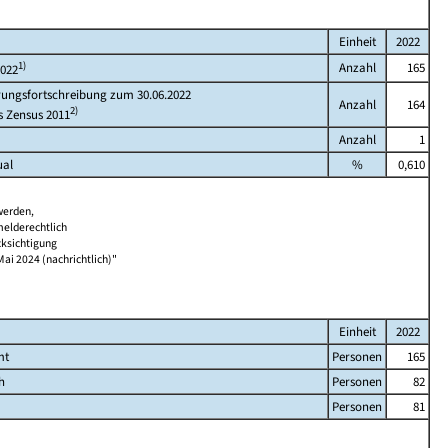
Einheit
2022
1)
Anzahl
165
2022
rungsfortschreibung zum 30.06.2022
Anzahl
164
2)
s Zensus 2011
Anzahl
1
ual
%
0,610
werden,
melderechtlich
cksichtigung
Mai 2024 (nachrichtlich)"
Einheit
2022
mt
Personen
165
h
Personen
82
Personen
81