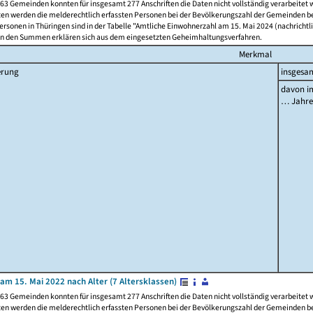
63 Gemeinden konnten für insgesamt 277 Anschriften die Daten nicht vollständig verarbeitet
ten werden die melderechtlich erfassten Personen bei der Bevölkerungszahl der Gemeinden be
rsonen in Thüringen sind in der Tabelle "Amtliche Einwohnerzahl am 15. Mai 2024 (nachrichtli
n den Summen erklären sich aus dem eingesetzten Geheimhaltungsverfahren.
Merkmal
erung
insgesa
davon im
… Jahr
am 15. Mai 2022 nach Alter (7 Altersklassen)
63 Gemeinden konnten für insgesamt 277 Anschriften die Daten nicht vollständig verarbeitet
ten werden die melderechtlich erfassten Personen bei der Bevölkerungszahl der Gemeinden be