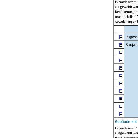
In bundesweit 1
ausgewählt wor
Bevölkerungszah
(nachrichtlich)"
Abweichungen i
Insges
Baujahr
Gebäude mit
In bundesweit 1
ausgewählt wor