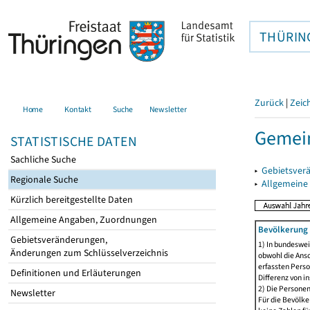
THÜRIN
Zurück
|
Zeic
Home
Kontakt
Suche
Newsletter
Gemei
STATISTISCHE DATEN
Sachliche Suche
▸
Gebietsver
Regionale Suche
▸
Allgemeine
Kürzlich bereitgestellte Daten
Allgemeine Angaben, Zuordnungen
Bevölkerung 
Gebietsveränderungen,
1) In bundeswei
Änderungen zum Schlüsselverzeichnis
obwohl die Ansc
erfassten Perso
Definitionen und Erläuterungen
Differenz von i
2) Die Persone
Newsletter
Für die Bevölke