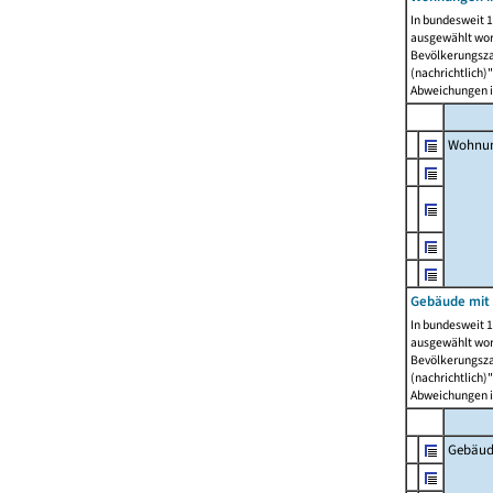
In bundesweit 1
ausgewählt wor
Bevölkerungszah
(nachrichtlich)"
Abweichungen i
Wohnun
Gebäude mit 
In bundesweit 1
ausgewählt wor
Bevölkerungszah
(nachrichtlich)"
Abweichungen i
Gebäud