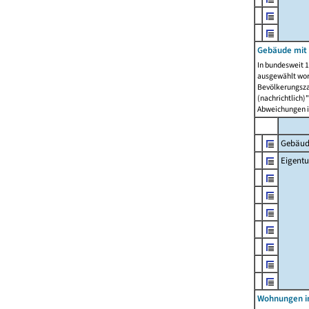
Gebäude mit
In bundesweit 1
ausgewählt wor
Bevölkerungszah
(nachrichtlich)"
Abweichungen i
Gebäud
Eigent
Wohnungen in