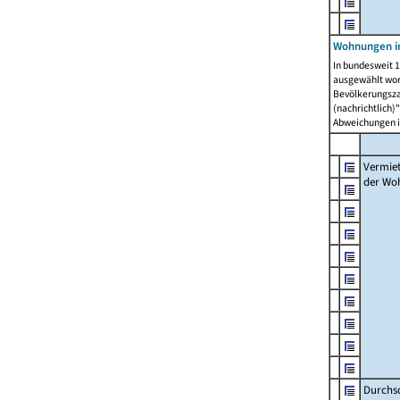
Wohnungen in
In bundesweit 1
ausgewählt wor
Bevölkerungszah
(nachrichtlich)"
Abweichungen i
Vermie
der Wo
Durchs