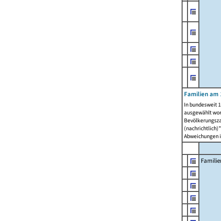
Familien am 
In bundesweit 1
ausgewählt wor
Bevölkerungszah
(nachrichtlich)"
Abweichungen i
Familie