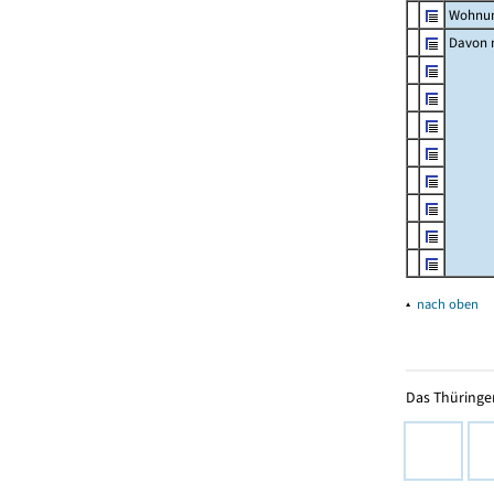
Wohnun
Davon m
▴
nach oben
Das Thüringer