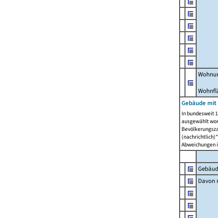
Wohnun
Wohnfl
Gebäude mit
In bundesweit 1
ausgewählt wor
Bevölkerungszah
(nachrichtlich)"
Abweichungen i
Gebäud
Davon m