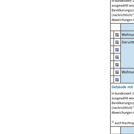
In bundesweit 1
ausgewählt wor
Bevölkerungszah
(nachrichtlich)"
Abweichungen i
Wohnun
Darunt
Wohnun
Gebäude mit
In bundesweit 1
ausgewählt wor
Bevölkerungszah
(nachrichtlich)"
Abweichungen i
1)
auch Nachtsp