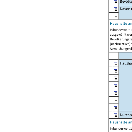
Bevölk
Davon m
Haushalte am
In bundesweit 1
ausgewählt wor
Bevölkerungszah
(nachrichtlich)"
Abweichungen i
Hausha
Durchsc
Haushalte am
In bundesweit 1