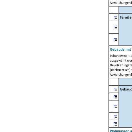
Abweichungen i
Famili
Gebäude mit
In bundesweit 1
ausgewählt wor
Bevölkerungszah
(nachrichtlich)"
Abweichungen i
Gebäud
Wohnungen i