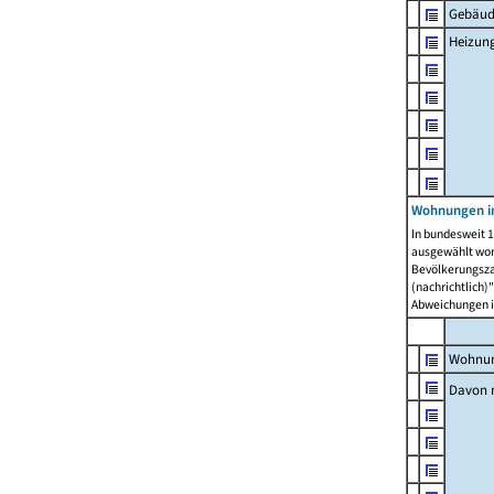
Gebäud
Heizun
Wohnungen i
In bundesweit 1
ausgewählt wor
Bevölkerungszah
(nachrichtlich)"
Abweichungen i
Wohnun
Davon 