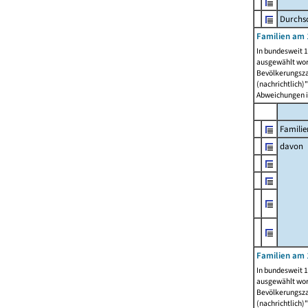
Durchsc
Familien am 
In bundesweit 1
ausgewählt wor
Bevölkerungszah
(nachrichtlich)"
Abweichungen i
Familie
davon
Familien am 
In bundesweit 1
ausgewählt wor
Bevölkerungszah
(nachrichtlich)"