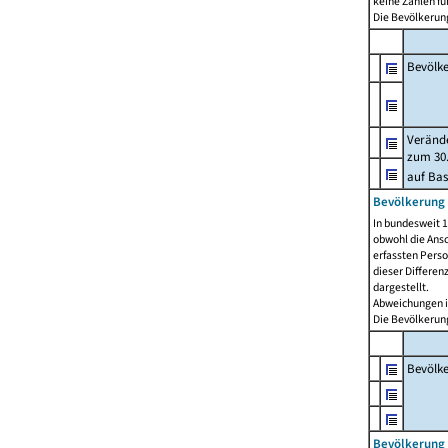
keine Zahlen f
Die Bevölkerung
Bevölk
Verände
zum 30.
auf Bas
Bevölkerung 
In bundesweit 1
obwohl die Ansc
erfassten Pers
dieser Differen
dargestellt.
Abweichungen i
Die Bevölkerung
Bevölk
Bevölkerung 