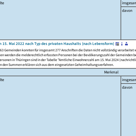
lte
insgesa
davon
 15. Mai 2022 nach Typ des privaten Haushalts (nach Lebensform)
63 Gemeinden konnten für insgesamt 277 Anschriften die Daten nicht vollständig verarbeitet
ten werden die melderechtlich erfassten Personen bei der Bevölkerungszahl der Gemeinden be
rsonen in Thüringen sind in der Tabelle "Amtliche Einwohnerzahl am 15. Mai 2024 (nachrichtli
n den Summen erklären sich aus dem eingesetzten Geheimhaltungsverfahren.
Merkmal
lte
insgesa
davon