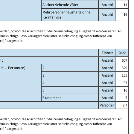
Alleinerziehende Väter
Anzahl
14
Mehrpersonenhaushalte ohne
Anzahl
19
Kernfamilie
 werden, obwohl die Anschriften für die Zensusbefragung ausgewählt worden waren. An
rücksichtigt. Bevölkerungszahlen unter Berücksichtigung dieser Differenz von
ch)" dargestellt.
Einheit
2022
mt
Anzahl
607
it … Person(en)
2
Anzahl
329
3
Anzahl
155
4
Anzahl
97
5
Anzahl
16
6 und mehr
Anzahl
7
Personen
2,7
 werden, obwohl die Anschriften für die Zensusbefragung ausgewählt worden waren. An
rücksichtigt. Bevölkerungszahlen unter Berücksichtigung dieser Differenz von
ch)" dargestellt.