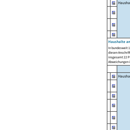
Hausha
Haushalte am
In bundesweit 1
diesen Anschrif
insgesamt 22 Pe
Abweichungen i
Hausha