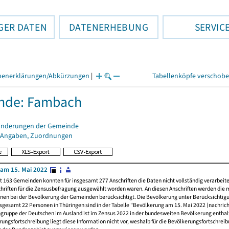
GER DATEN
DATENERHEBUNG
SERVIC
henerklärungen/Abkürzungen
|
Tabellenköpfe verschob
nde: Fambach
änderungen der Gemeinde
 Angaben, Zuordnungen
am 15. Mai 2022
t 163 Gemeinden konnten für insgesamt 277 Anschriften die Daten nicht vollständig verarbeit
hriften für die Zensusbefragung ausgewählt worden waren. An diesen Anschriften werden die 
nen bei der Bevölkerung der Gemeinden berücksichtigt. Die Bevölkerung unter Berücksichtig
nsgesamt 22 Personen in Thüringen sind in der Tabelle "Bevölkerung am 15. Mai 2022 (nachricht
ngruppe der Deutschen im Ausland ist im Zensus 2022 in der bundesweiten Bevölkerung enthal
rungsfortschreibung liegt diese Information nicht vor, weshalb für die Bevölkerungsfortschrei