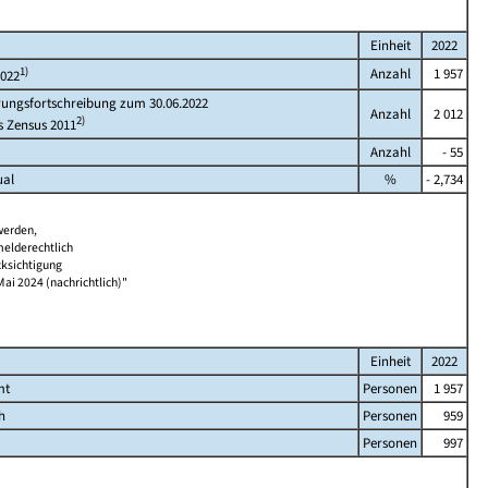
Einheit
2022
1)
Anzahl
1 957
2022
rungsfortschreibung zum 30.06.2022
Anzahl
2 012
2)
s Zensus 2011
Anzahl
- 55
ual
%
- 2,734
werden,
melderechtlich
cksichtigung
Mai 2024 (nachrichtlich)"
Einheit
2022
mt
Personen
1 957
h
Personen
959
Personen
997