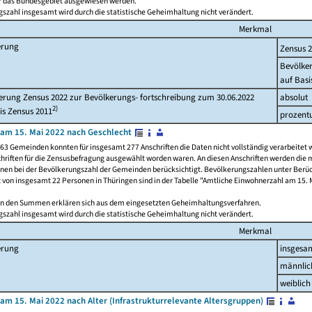
ür das Bundesgebiet ausgewiesen werden.
szahl insgesamt wird durch die statistische Geheimhaltung nicht verändert.
Merkmal
erung
Zensus 
Bevölke
auf Basi
rung Zensus 2022 zur Bevölkerungs- fortschreibung zum 30.06.2022
absolut
2)
is Zensus 2011
prozent
am 15. Mai 2022 nach Geschlecht
63 Gemeinden konnten für insgesamt 277 Anschriften die Daten nicht vollständig verarbeitet 
hriften für die Zensusbefragung ausgewählt worden waren. An diesen Anschriften werden die 
onen bei der Bevölkerungszahl der Gemeinden berücksichtigt. Bevölkerungszahlen unter Berü
z von insgesamt 22 Personen in Thüringen sind in der Tabelle "Amtliche Einwohnerzahl am 15. 
n den Summen erklären sich aus dem eingesetzten Geheimhaltungsverfahren.
szahl insgesamt wird durch die statistische Geheimhaltung nicht verändert.
Merkmal
erung
insgesa
männlic
weiblich
am 15. Mai 2022 nach Alter (Infrastrukturrelevante Altersgruppen)