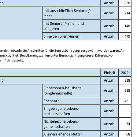
mt
Anzahl
838
mit ausschließlich Senioren/-
Anzahl
214
innen
mit Senioren/-innen und
Anzahl
148
Jüngeren
ohne Senioren/-innen
Anzahl
479
 werden, obwohl die Anschriften für die Zensusbefragung ausgewählt worden waren. An
rücksichtigt. Bevölkerungszahlen unter Berücksichtigung dieser Differenz von
ch)" dargestellt.
Einheit
2022
mt
Anzahl
838
Einpersonen-haushalte
Anzahl
215
(Singlehaushalte)
Ehepaare
Anzahl
451
Eingetragene Lebens-
Anzahl
-
partnerschaften
Nichteheliche Lebens-
Anzahl
74
gemeinschaften
Alleinerziehende Mütter
Anzahl
68