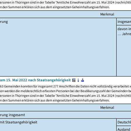
rsonen in Thüringen sind in der Tabelle "Amtliche Einwohnerzahl am 15. Mai 2024 (nachrichtli
n den Summen erklären sich aus dem eingesetzten Geheimhaltungsverfahren.
Merkmal
erung
insgesa
davon im
… Jahr
am 15. Mai 2022 nach Staatsangehörigkeit
63 Gemeinden konnten für insgesamt 277 Anschriften die Daten nicht vollständig verarbeitet
ten werden die melderechtlich erfassten Personen bei der Bevölkerungszahl der Gemeinden be
rsonen in Thüringen sind in der Tabelle "Amtliche Einwohnerzahl am 15. Mai 2024 (nachrichtli
n den Summen erklären sich aus dem eingesetzten Geheimhaltungsverfahren.
Merkmal
erung insgesamt
it Staatsangehörigkeit
Deutsch
Ausland