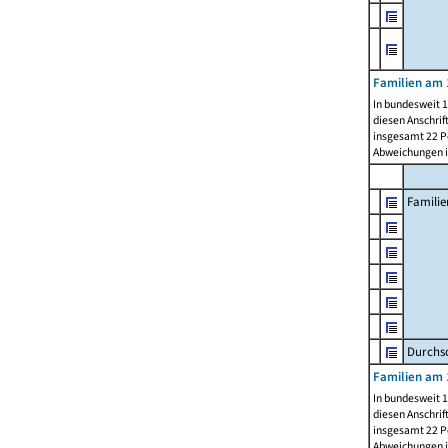
Familien am 
In bundesweit 1
diesen Anschrif
insgesamt 22 Pe
Abweichungen i
Familie
Durchsc
Familien am 
In bundesweit 1
diesen Anschrif
insgesamt 22 Pe
Abweichungen i