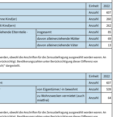
Einheit
2022
Anzahl
607
hne Kind(er)
Anzahl
260
t Kind(ern)
Anzahl
262
iehende Elternteile -
insgesamt
Anzahl
85
davon alleinerziehende Mütter
Anzahl
69
davon alleinerziehende Väter
Anzahl
13
 werden, obwohl die Anschriften für die Zensusbefragung ausgewählt worden waren. An
rücksichtigt. Bevölkerungszahlen unter Berücksichtigung dieser Differenz von
ch)" dargestellt.
Einheit
2022
mt
Anzahl
607
r
von Eigentümer/-in bewohnt
Anzahl
539
zu Wohnzwecken vermietet (auch
Anzahl
64
mietfrei)
 werden, obwohl die Anschriften für die Zensusbefragung ausgewählt worden waren. An
rücksichtigt. Bevölkerungszahlen unter Berücksichtigung dieser Differenz von