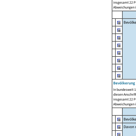
insgesamt 22 Pe
Abweichungen i
Bevölk
Bevölkerung 
In bundesweit 1
diesen Anschrif
insgesamt 22 Pe
Abweichungen i
Bevölk
Davon m