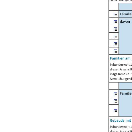
Familie
davon
Familien am 
In bundesweit 1
diesen Anschrif
insgesamt 22 Pe
Abweichungen i
Famili
Gebäude mit
In bundesweit 1
diesen Anschrif