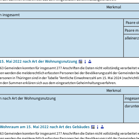
Merkmal
n insgesamt
Paare o
Paare mi
alleinerz
15. Mai 2022 nach Art der Wohnungsnutzung
63 Gemeinden konnten für insgesamt 277 Anschriften die Daten nicht vollständig verarbeitet
ten werden die melderechtlich erfassten Personen bei der Bevölkerungszahl der Gemeinden be
rsonen in Thüringen sind in der Tabelle "Amtliche Einwohnerzahl am 15. Mai 2024 (nachrichtli
n den Summen erklären sich aus dem eingesetzten Geheimhaltungsverfahren.
Merkmal
en nach Art der Wohnungsnutzung
insgesa
darunte
 Wohnraum am 15. Mai 2022 nach Art des Gebäudes
63 Gemeinden konnten für insgesamt 277 Anschriften die Daten nicht vollständig verarbeitet
ten werden die melderechtlich erfassten Personen bei der Bevölkerungszahl der Gemeinden be