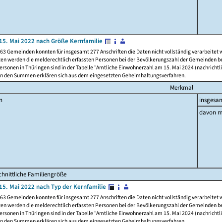
15. Mai 2022 nach Größe Kernfamilie
63 Gemeinden konnten für insgesamt 277 Anschriften die Daten nicht vollständig verarbeitet
ten werden die melderechtlich erfassten Personen bei der Bevölkerungszahl der Gemeinden be
rsonen in Thüringen sind in der Tabelle "Amtliche Einwohnerzahl am 15. Mai 2024 (nachrichtli
n den Summen erklären sich aus dem eingesetzten Geheimhaltungsverfahren.
Merkmal
n
insgesa
davon m
hnittliche Familiengröße
15. Mai 2022 nach Typ der Kernfamilie
63 Gemeinden konnten für insgesamt 277 Anschriften die Daten nicht vollständig verarbeitet
ten werden die melderechtlich erfassten Personen bei der Bevölkerungszahl der Gemeinden be
rsonen in Thüringen sind in der Tabelle "Amtliche Einwohnerzahl am 15. Mai 2024 (nachrichtli
n den Summen erklären sich aus dem eingesetzten Geheimhaltungsverfahren.