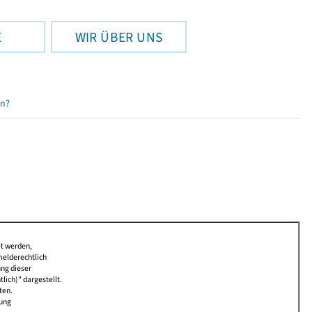
E
WIR ÜBER UNS
en?
et werden,
melderechtlich
ung dieser
lich)" dargestellt.
ten.
bung