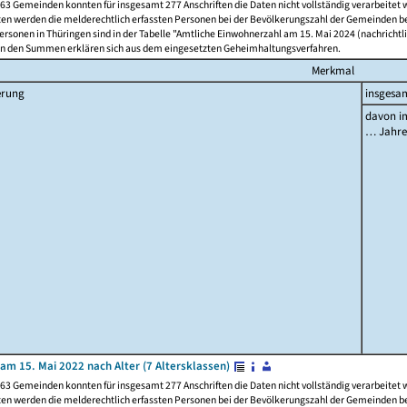
63 Gemeinden konnten für insgesamt 277 Anschriften die Daten nicht vollständig verarbeitet
ten werden die melderechtlich erfassten Personen bei der Bevölkerungszahl der Gemeinden be
rsonen in Thüringen sind in der Tabelle "Amtliche Einwohnerzahl am 15. Mai 2024 (nachrichtli
n den Summen erklären sich aus dem eingesetzten Geheimhaltungsverfahren.
Merkmal
erung
insgesa
davon im
… Jahr
am 15. Mai 2022 nach Alter (7 Altersklassen)
63 Gemeinden konnten für insgesamt 277 Anschriften die Daten nicht vollständig verarbeitet
ten werden die melderechtlich erfassten Personen bei der Bevölkerungszahl der Gemeinden be