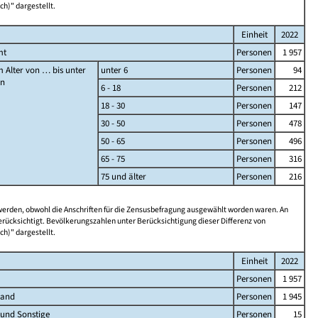
ch)" dargestellt.
Einheit
2022
mt
Personen
1 957
 Alter von … bis unter
unter 6
Personen
94
en
6 - 18
Personen
212
18 - 30
Personen
147
30 - 50
Personen
478
50 - 65
Personen
496
65 - 75
Personen
316
75 und älter
Personen
216
 werden, obwohl die Anschriften für die Zensusbefragung ausgewählt worden waren. An
rücksichtigt. Bevölkerungszahlen unter Berücksichtigung dieser Differenz von
ch)" dargestellt.
Einheit
2022
Personen
1 957
land
Personen
1 945
 und Sonstige
Personen
15