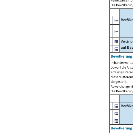
keine Zahlen f
Die Bevölkerung
Bevölk
Verände
auf Bas
Bevölkerung 
In bundesweit 1
obwohl die Ansc
erfassten Pers
dieser Differen
dargestellt.
Abweichungen i
Die Bevölkerung
Bevölk
Bevölkerung 