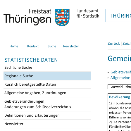
THÜRIN
Zurück
|
Zeic
Home
Kontakt
Suche
Newsletter
Gemei
STATISTISCHE DATEN
Sachliche Suche
▸
Gebietsver
Regionale Suche
▸
Allgemeine
Kürzlich bereitgestellte Daten
Allgemeine Angaben, Zuordnungen
Bevölkerung 
Gebietsveränderungen,
1) In bundeswei
Änderungen zum Schlüsselverzeichnis
obwohl die Ansc
erfassten Perso
Definitionen und Erläuterungen
Differenz von i
2) Die Persone
Newsletter
Für die Bevölke