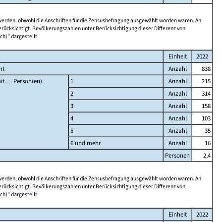
 werden, obwohl die Anschriften für die Zensusbefragung ausgewählt worden waren. An
rücksichtigt. Bevölkerungszahlen unter Berücksichtigung dieser Differenz von
ch)" dargestellt.
Einheit
2022
mt
Anzahl
838
it … Person(en)
1
Anzahl
215
2
Anzahl
314
3
Anzahl
158
4
Anzahl
103
5
Anzahl
35
6 und mehr
Anzahl
16
Personen
2,4
 werden, obwohl die Anschriften für die Zensusbefragung ausgewählt worden waren. An
rücksichtigt. Bevölkerungszahlen unter Berücksichtigung dieser Differenz von
ch)" dargestellt.
Einheit
2022