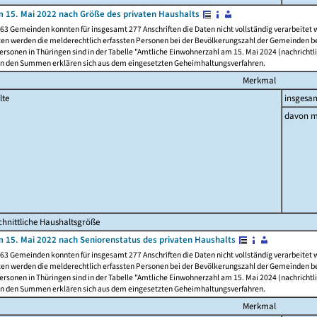
 15. Mai 2022 nach Größe des privaten Haushalts
63 Gemeinden konnten für insgesamt 277 Anschriften die Daten nicht vollständig verarbeitet
ten werden die melderechtlich erfassten Personen bei der Bevölkerungszahl der Gemeinden be
rsonen in Thüringen sind in der Tabelle "Amtliche Einwohnerzahl am 15. Mai 2024 (nachrichtli
n den Summen erklären sich aus dem eingesetzten Geheimhaltungsverfahren.
Merkmal
lte
insgesa
davon m
hnittliche Haushaltsgröße
 15. Mai 2022 nach Seniorenstatus des privaten Haushalts
63 Gemeinden konnten für insgesamt 277 Anschriften die Daten nicht vollständig verarbeitet
ten werden die melderechtlich erfassten Personen bei der Bevölkerungszahl der Gemeinden be
rsonen in Thüringen sind in der Tabelle "Amtliche Einwohnerzahl am 15. Mai 2024 (nachrichtli
n den Summen erklären sich aus dem eingesetzten Geheimhaltungsverfahren.
Merkmal