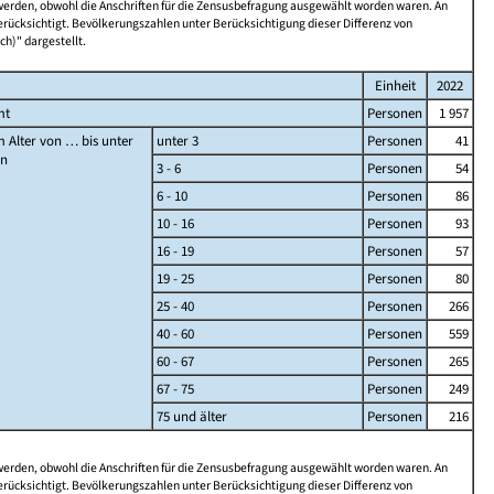
 werden, obwohl die Anschriften für die Zensusbefragung ausgewählt worden waren. An
rücksichtigt. Bevölkerungszahlen unter Berücksichtigung dieser Differenz von
ch)" dargestellt.
Einheit
2022
mt
Personen
1 957
 Alter von … bis unter
unter 3
Personen
41
en
3 - 6
Personen
54
6 - 10
Personen
86
10 - 16
Personen
93
16 - 19
Personen
57
19 - 25
Personen
80
25 - 40
Personen
266
40 - 60
Personen
559
60 - 67
Personen
265
67 - 75
Personen
249
75 und älter
Personen
216
 werden, obwohl die Anschriften für die Zensusbefragung ausgewählt worden waren. An
rücksichtigt. Bevölkerungszahlen unter Berücksichtigung dieser Differenz von