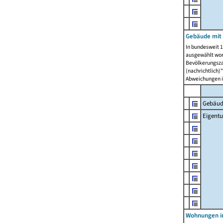
Gebäude mit
In bundesweit 1
ausgewählt wor
Bevölkerungszah
(nachrichtlich)"
Abweichungen i
Gebäud
Eigent
Wohnungen in