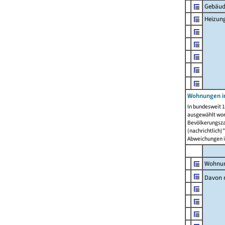
Gebäud
Heizun
Wohnungen i
In bundesweit 1
ausgewählt wor
Bevölkerungszah
(nachrichtlich)"
Abweichungen i
Wohnun
Davon 