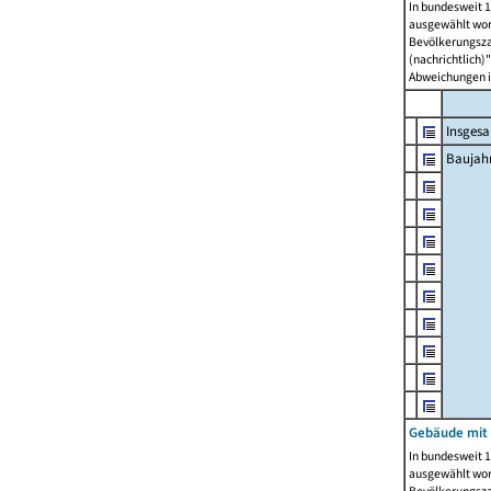
In bundesweit 1
ausgewählt wor
Bevölkerungszah
(nachrichtlich)"
Abweichungen i
Insges
Baujahr
Gebäude mit
In bundesweit 1
ausgewählt wor