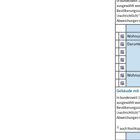
In bundesweit 1
ausgewählt wor
Bevölkerungszah
(nachrichtlich)"
Abweichungen i
Wohnun
Darunt
Wohnun
Gebäude mit
In bundesweit 1
ausgewählt wor
Bevölkerungszah
(nachrichtlich)"
Abweichungen i
1)
auch Nachtsp