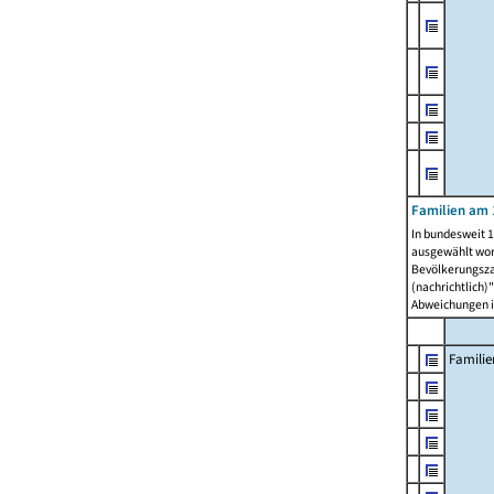
Familien am 
In bundesweit 1
ausgewählt wor
Bevölkerungszah
(nachrichtlich)"
Abweichungen i
Familie