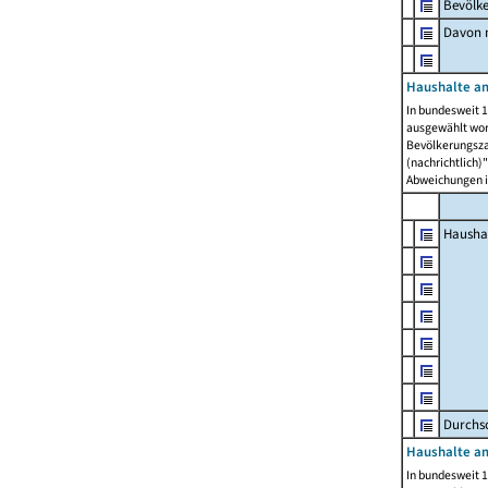
Bevölk
Davon m
Haushalte am
In bundesweit 1
ausgewählt wor
Bevölkerungszah
(nachrichtlich)"
Abweichungen i
Hausha
Durchsc
Haushalte am
In bundesweit 1