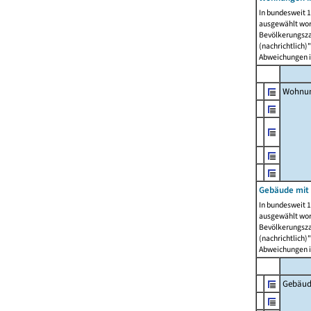
In bundesweit 1
ausgewählt wor
Bevölkerungszah
(nachrichtlich)"
Abweichungen i
Wohnun
Gebäude mit 
In bundesweit 1
ausgewählt wor
Bevölkerungszah
(nachrichtlich)"
Abweichungen i
Gebäud