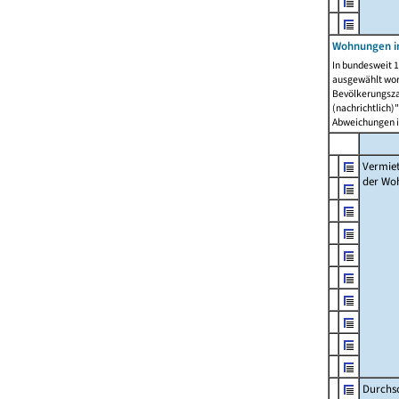
Wohnungen in
In bundesweit 1
ausgewählt wor
Bevölkerungszah
(nachrichtlich)"
Abweichungen i
Vermie
der Wo
Durchs