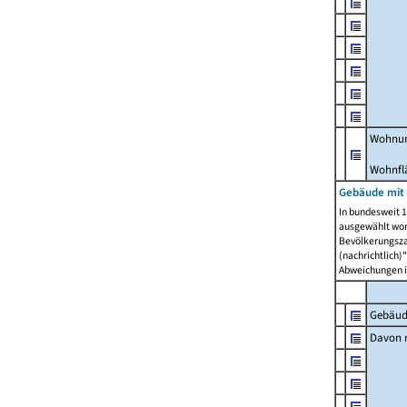
Wohnun
Wohnfl
Gebäude mit
In bundesweit 1
ausgewählt wor
Bevölkerungszah
(nachrichtlich)"
Abweichungen i
Gebäud
Davon m