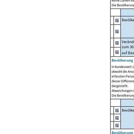
keine Zahlen f
Die Bevölkerung
Bevölk
Verände
zum 30.
auf Bas
Bevölkerung 
In bundesweit 1
obwohl die Ansc
erfassten Pers
dieser Differen
dargestellt.
Abweichungen i
Die Bevölkerung
Bevölk
Bevölkerung 