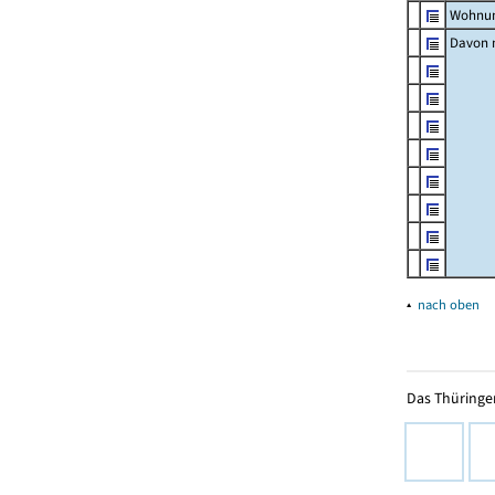
Wohnun
Davon m
▴
nach oben
Das Thüringer