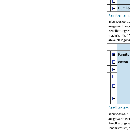
Durchsc
Familien am 
In bundesweit 1
ausgewählt wor
Bevölkerungszah
(nachrichtlich)"
Abweichungen i
Familie
davon
Familien am 
In bundesweit 1
ausgewählt wor
Bevölkerungszah
(nachrichtlich)"