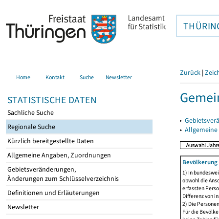
THÜRIN
Zurück
|
Zeic
Home
Kontakt
Suche
Newsletter
Gemein
STATISTISCHE DATEN
Sachliche Suche
▸
Gebietsver
Regionale Suche
▸
Allgemeine
Kürzlich bereitgestellte Daten
Allgemeine Angaben, Zuordnungen
Bevölkerung 
Gebietsveränderungen,
1) In bundeswei
Änderungen zum Schlüsselverzeichnis
obwohl die Ansc
erfassten Perso
Definitionen und Erläuterungen
Differenz von i
2) Die Persone
Newsletter
Für die Bevölke