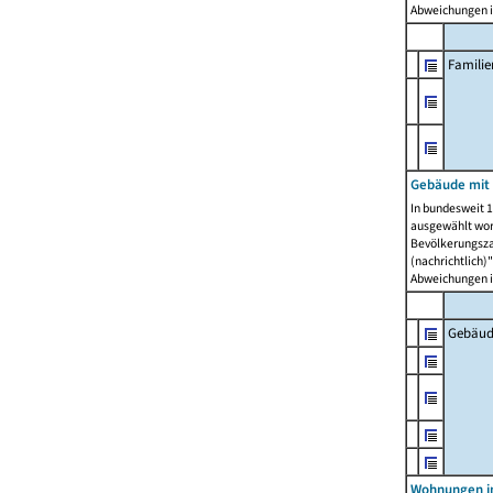
Abweichungen i
Famili
Gebäude mit
In bundesweit 1
ausgewählt wor
Bevölkerungszah
(nachrichtlich)"
Abweichungen i
Gebäud
Wohnungen i