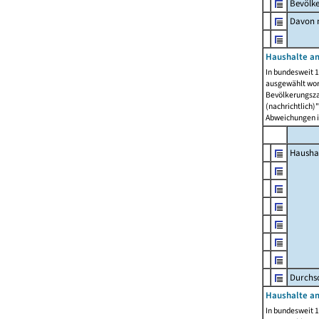
Bevölk
Davon m
Haushalte am
In bundesweit 1
ausgewählt wor
Bevölkerungszah
(nachrichtlich)"
Abweichungen i
Hausha
Durchsc
Haushalte am
In bundesweit 1