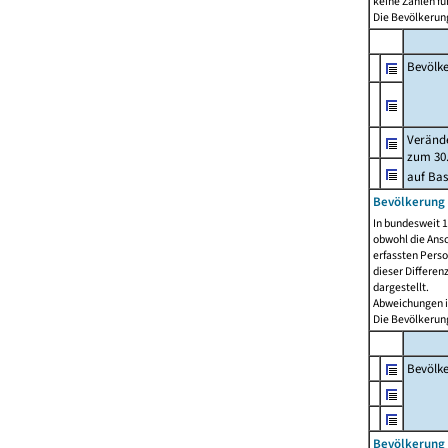
keine Zahlen f
Die Bevölkerung
Bevölk
Verände
zum 30.
auf Bas
Bevölkerung 
In bundesweit 1
obwohl die Ansc
erfassten Pers
dieser Differen
dargestellt.
Abweichungen i
Die Bevölkerung
Bevölk
Bevölkerung 