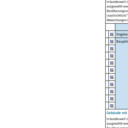
In bundesweit 1
ausgewählt wor
Bevölkerungszah
(nachrichtlich)"
Abweichungen i
Insges
Baujahr
Gebäude mit
In bundesweit 1
ausgewählt wor