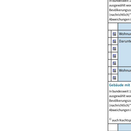
In bundesweit 1
ausgewählt wor
Bevölkerungszah
(nachrichtlich)"
Abweichungen i
Wohnun
Darunt
Wohnun
Gebäude mit
In bundesweit 1
ausgewählt wor
Bevölkerungszah
(nachrichtlich)"
Abweichungen i
1)
auch Nachtsp