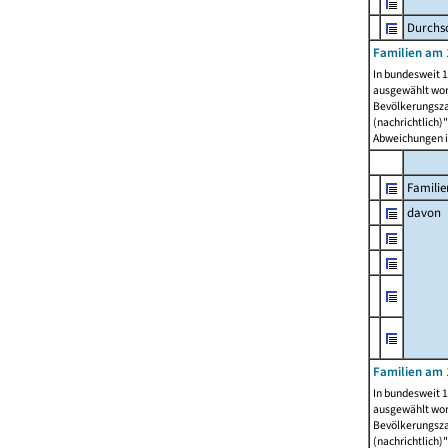
Durchsc
Familien am 
In bundesweit 1
ausgewählt wor
Bevölkerungszah
(nachrichtlich)"
Abweichungen i
Familie
davon
Familien am 
In bundesweit 1
ausgewählt wor
Bevölkerungszah
(nachrichtlich)"