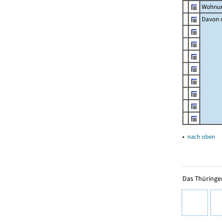
Wohnun
Davon m
▴
nach oben
Das Thüringer