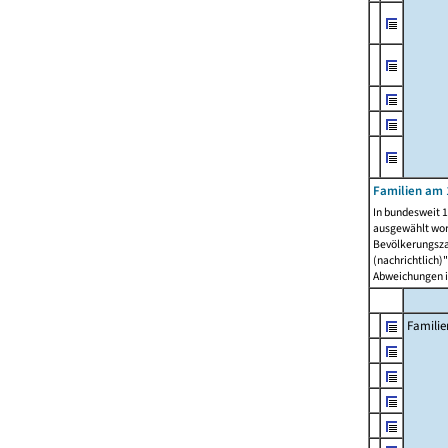
Familien am 
In bundesweit 1
ausgewählt wor
Bevölkerungszah
(nachrichtlich)"
Abweichungen i
Familie