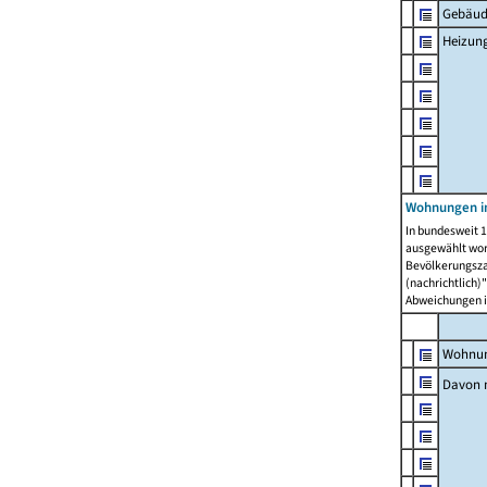
Gebäud
Heizun
Wohnungen i
In bundesweit 1
ausgewählt wor
Bevölkerungszah
(nachrichtlich)"
Abweichungen i
Wohnun
Davon 