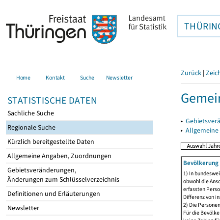
THÜRIN
Zurück
|
Zeic
Home
Kontakt
Suche
Newsletter
Gemein
STATISTISCHE DATEN
Sachliche Suche
▸
Gebietsver
Regionale Suche
▸
Allgemeine
Kürzlich bereitgestellte Daten
Allgemeine Angaben, Zuordnungen
Bevölkerung 
Gebietsveränderungen,
1) In bundeswei
Änderungen zum Schlüsselverzeichnis
obwohl die Ansc
erfassten Perso
Definitionen und Erläuterungen
Differenz von i
2) Die Persone
Newsletter
Für die Bevölke