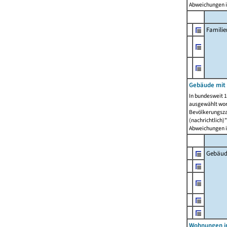
Abweichungen i
Famili
Gebäude mit
In bundesweit 1
ausgewählt wor
Bevölkerungszah
(nachrichtlich)"
Abweichungen i
Gebäud
Wohnungen i