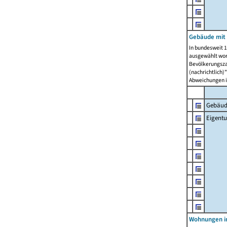
Gebäude mit
In bundesweit 1
ausgewählt wor
Bevölkerungszah
(nachrichtlich)"
Abweichungen i
Gebäud
Eigent
Wohnungen in