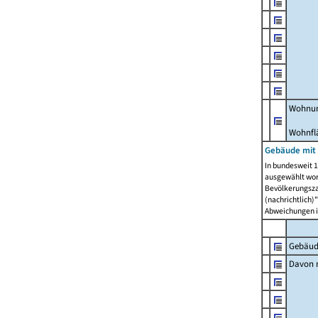
Wohnun
Wohnfl
Gebäude mit
In bundesweit 1
ausgewählt wor
Bevölkerungszah
(nachrichtlich)"
Abweichungen i
Gebäud
Davon m