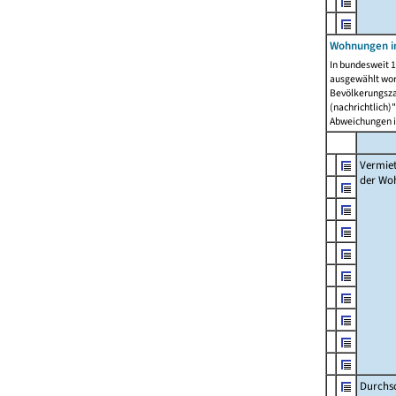
Wohnungen in
In bundesweit 1
ausgewählt wor
Bevölkerungszah
(nachrichtlich)"
Abweichungen i
Vermie
der Wo
Durchs