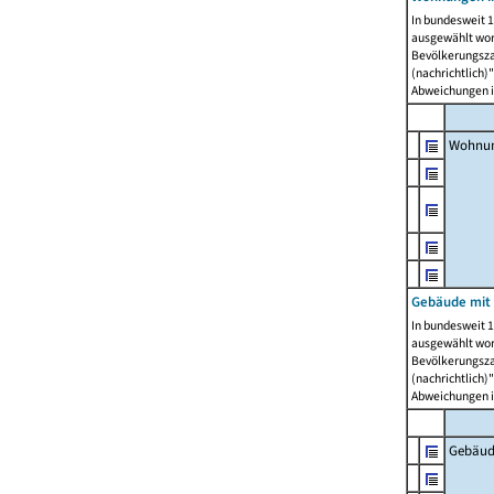
In bundesweit 1
ausgewählt wor
Bevölkerungszah
(nachrichtlich)"
Abweichungen i
Wohnun
Gebäude mit 
In bundesweit 1
ausgewählt wor
Bevölkerungszah
(nachrichtlich)"
Abweichungen i
Gebäud