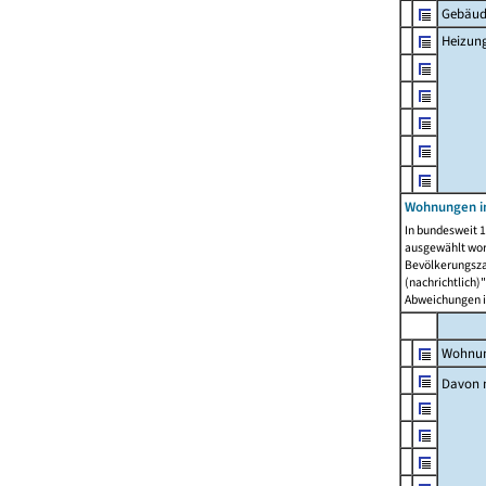
Gebäud
Heizun
Wohnungen i
In bundesweit 1
ausgewählt wor
Bevölkerungszah
(nachrichtlich)"
Abweichungen i
Wohnun
Davon 