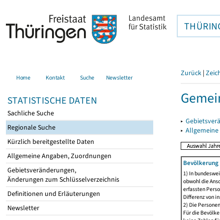
THÜRIN
Zurück
|
Zeic
Home
Kontakt
Suche
Newsletter
Gemei
STATISTISCHE DATEN
Sachliche Suche
▸
Gebietsver
Regionale Suche
▸
Allgemeine
Kürzlich bereitgestellte Daten
Allgemeine Angaben, Zuordnungen
Bevölkerung 
Gebietsveränderungen,
1) In bundeswei
Änderungen zum Schlüsselverzeichnis
obwohl die Ansc
erfassten Perso
Definitionen und Erläuterungen
Differenz von i
2) Die Persone
Newsletter
Für die Bevölke