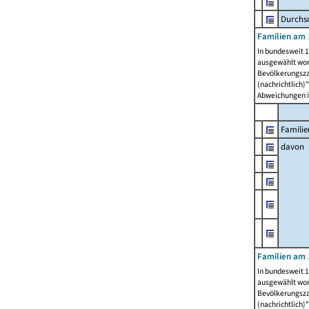
Durchsc
Familien am 
In bundesweit 1
ausgewählt wor
Bevölkerungszah
(nachrichtlich)"
Abweichungen i
Familie
davon
Familien am 
In bundesweit 1
ausgewählt wor
Bevölkerungszah
(nachrichtlich)"