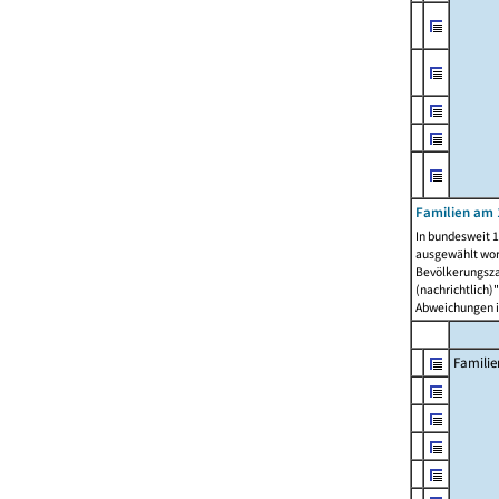
Familien am 
In bundesweit 1
ausgewählt wor
Bevölkerungszah
(nachrichtlich)"
Abweichungen i
Familie