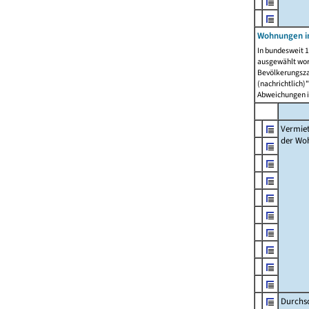
Wohnungen in
In bundesweit 1
ausgewählt wor
Bevölkerungszah
(nachrichtlich)"
Abweichungen i
Vermie
der Wo
Durchs