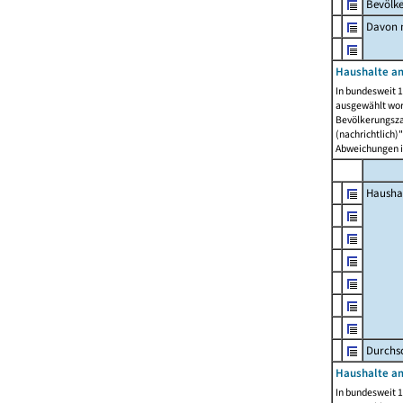
Bevölk
Davon m
Haushalte am
In bundesweit 1
ausgewählt wor
Bevölkerungszah
(nachrichtlich)"
Abweichungen i
Hausha
Durchsc
Haushalte am
In bundesweit 1