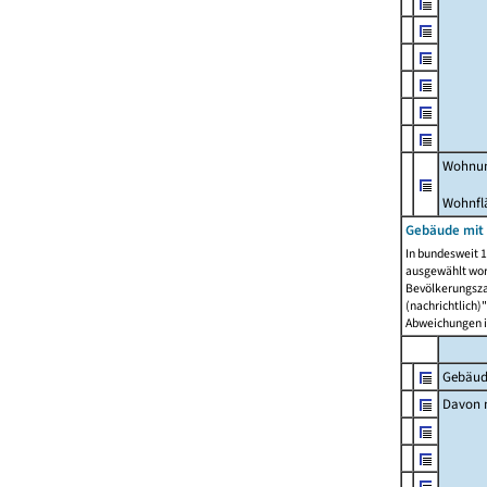
Wohnun
Wohnfl
Gebäude mit
In bundesweit 1
ausgewählt wor
Bevölkerungszah
(nachrichtlich)"
Abweichungen i
Gebäud
Davon m