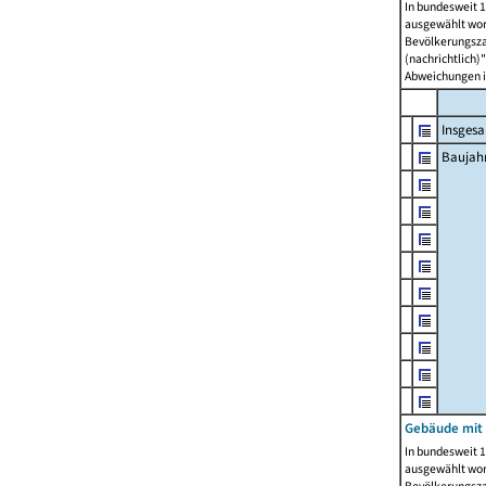
In bundesweit 1
ausgewählt wor
Bevölkerungszah
(nachrichtlich)"
Abweichungen i
Insges
Baujahr
Gebäude mit
In bundesweit 1
ausgewählt wor