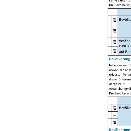
keine Zahlen f
Die Bevölkerung
Bevölk
Verände
zum 30.
auf Bas
Bevölkerung 
In bundesweit 1
obwohl die Ansc
erfassten Pers
dieser Differen
dargestellt.
Abweichungen i
Die Bevölkerung
Bevölk
Bevölkerung 