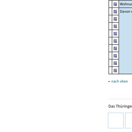
Wohnun
Davon m
▴
nach oben
Das Thüringer