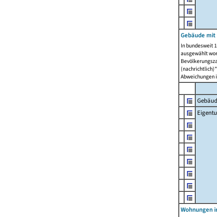
Gebäude mit
In bundesweit 1
ausgewählt wor
Bevölkerungszah
(nachrichtlich)"
Abweichungen i
Gebäud
Eigent
Wohnungen in