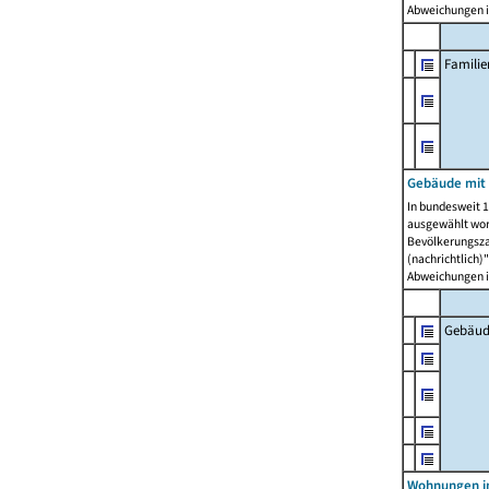
Abweichungen i
Famili
Gebäude mit
In bundesweit 1
ausgewählt wor
Bevölkerungszah
(nachrichtlich)"
Abweichungen i
Gebäud
Wohnungen i