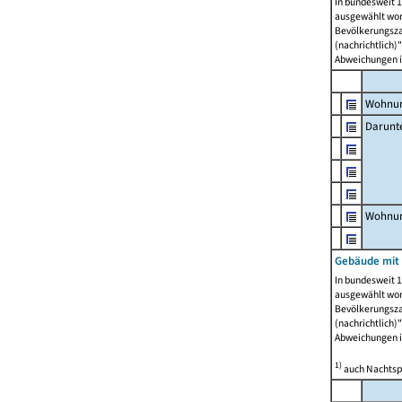
In bundesweit 1
ausgewählt wor
Bevölkerungszah
(nachrichtlich)"
Abweichungen i
Wohnun
Darunt
Wohnun
Gebäude mit
In bundesweit 1
ausgewählt wor
Bevölkerungszah
(nachrichtlich)"
Abweichungen i
1)
auch Nachtsp