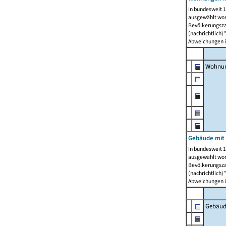
In bundesweit 1
ausgewählt wor
Bevölkerungszah
(nachrichtlich)"
Abweichungen i
Wohnun
Gebäude mit 
In bundesweit 1
ausgewählt wor
Bevölkerungszah
(nachrichtlich)"
Abweichungen i
Gebäud