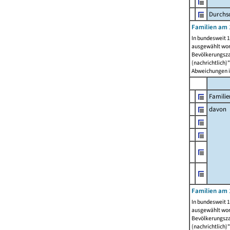
Durchsc
Familien am 
In bundesweit 1
ausgewählt wor
Bevölkerungszah
(nachrichtlich)"
Abweichungen i
Familie
davon
Familien am 
In bundesweit 1
ausgewählt wor
Bevölkerungszah
(nachrichtlich)"