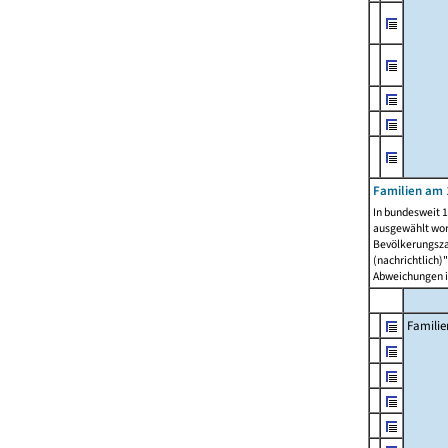
Familien am 
In bundesweit 1
ausgewählt wor
Bevölkerungszah
(nachrichtlich)"
Abweichungen i
Familie