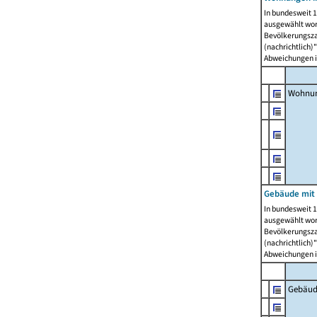
In bundesweit 1
ausgewählt wor
Bevölkerungszah
(nachrichtlich)"
Abweichungen i
Wohnun
Gebäude mit 
In bundesweit 1
ausgewählt wor
Bevölkerungszah
(nachrichtlich)"
Abweichungen i
Gebäud