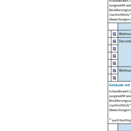
In bundesweit 1
ausgewählt wor
Bevölkerungszah
(nachrichtlich)"
Abweichungen i
Wohnun
Darunt
Wohnun
Gebäude mit
In bundesweit 1
ausgewählt wor
Bevölkerungszah
(nachrichtlich)"
Abweichungen i
1)
auch Nachtsp