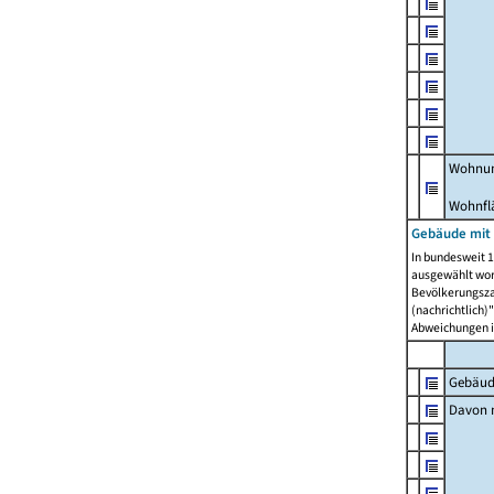
Wohnun
Wohnfl
Gebäude mit
In bundesweit 1
ausgewählt wor
Bevölkerungszah
(nachrichtlich)"
Abweichungen i
Gebäud
Davon m