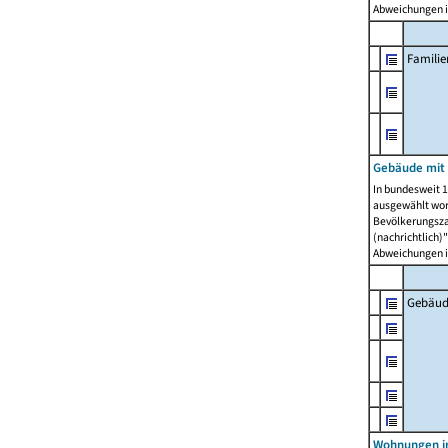
Abweichungen i
Famili
Gebäude mit
In bundesweit 1
ausgewählt wor
Bevölkerungszah
(nachrichtlich)"
Abweichungen i
Gebäud
Wohnungen i