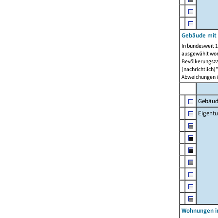
Gebäude mit
In bundesweit 1
ausgewählt wor
Bevölkerungszah
(nachrichtlich)"
Abweichungen i
Gebäud
Eigent
Wohnungen in