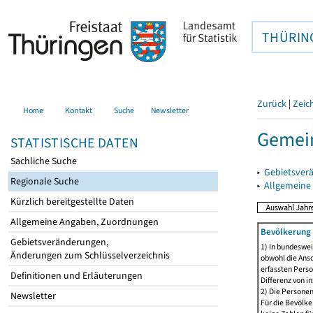
THÜRIN
Zurück
|
Zeic
Home
Kontakt
Suche
Newsletter
Gemei
STATISTISCHE DATEN
Sachliche Suche
▸
Gebietsver
Regionale Suche
▸
Allgemeine
Kürzlich bereitgestellte Daten
Allgemeine Angaben, Zuordnungen
Bevölkerung 
Gebietsveränderungen,
1) In bundeswei
Änderungen zum Schlüsselverzeichnis
obwohl die Ansc
erfassten Perso
Definitionen und Erläuterungen
Differenz von i
2) Die Persone
Newsletter
Für die Bevölke