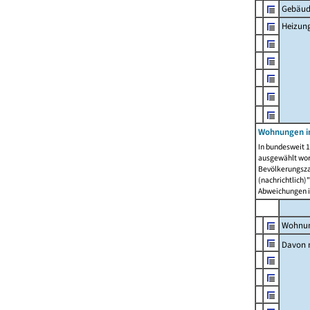
Gebäud
Heizun
Wohnungen i
In bundesweit 1
ausgewählt wor
Bevölkerungszah
(nachrichtlich)"
Abweichungen i
Wohnun
Davon 