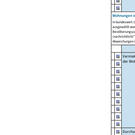
Wohnungen in
In bundesweit 1
ausgewählt wor
Bevölkerungszah
(nachrichtlich)"
Abweichungen i
Vermie
der Wo
Durchs