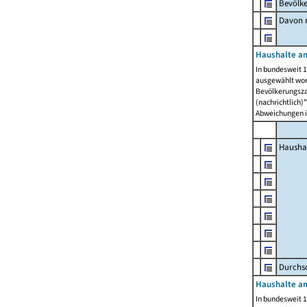
Bevölk
Davon m
Haushalte am
In bundesweit 1
ausgewählt wor
Bevölkerungszah
(nachrichtlich)"
Abweichungen i
Hausha
Durchsc
Haushalte am
In bundesweit 1