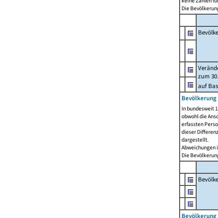
keine Zahlen f
Die Bevölkerung
Bevölk
Verände
zum 30.
auf Bas
Bevölkerung 
In bundesweit 1
obwohl die Ansc
erfassten Pers
dieser Differen
dargestellt.
Abweichungen i
Die Bevölkerung
Bevölk
Bevölkerung 