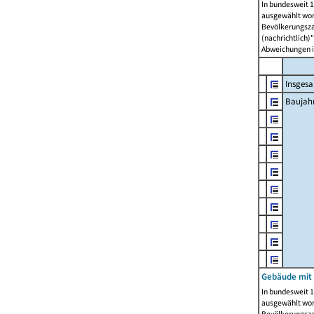
In bundesweit 1
ausgewählt wor
Bevölkerungszah
(nachrichtlich)"
Abweichungen i
Insges
Baujahr
Gebäude mit
In bundesweit 1
ausgewählt wor