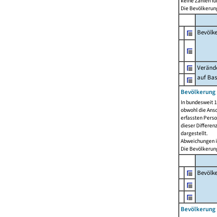
keine Zahlen f
Die Bevölkerung
Bevölk
Verände
auf Bas
Bevölkerung 
In bundesweit 1
obwohl die Ansc
erfassten Pers
dieser Differen
dargestellt.
Abweichungen i
Die Bevölkerung
Bevölk
Bevölkerung 