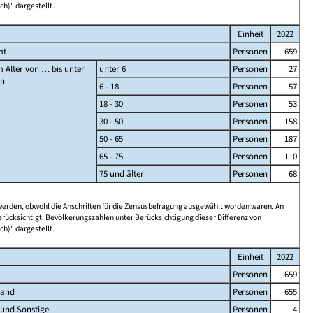
ch)" dargestellt.
Einheit
2022
mt
Personen
659
 Alter von … bis unter
unter 6
Personen
27
en
6 - 18
Personen
57
18 - 30
Personen
53
30 - 50
Personen
158
50 - 65
Personen
187
65 - 75
Personen
110
75 und älter
Personen
68
 werden, obwohl die Anschriften für die Zensusbefragung ausgewählt worden waren. An
rücksichtigt. Bevölkerungszahlen unter Berücksichtigung dieser Differenz von
ch)" dargestellt.
Einheit
2022
Personen
659
land
Personen
655
 und Sonstige
Personen
4