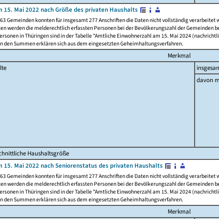
 15. Mai 2022 nach Größe des privaten Haushalts
63 Gemeinden konnten für insgesamt 277 Anschriften die Daten nicht vollständig verarbeitet
ten werden die melderechtlich erfassten Personen bei der Bevölkerungszahl der Gemeinden be
rsonen in Thüringen sind in der Tabelle "Amtliche Einwohnerzahl am 15. Mai 2024 (nachrichtli
n den Summen erklären sich aus dem eingesetzten Geheimhaltungsverfahren.
Merkmal
lte
insgesa
davon m
hnittliche Haushaltsgröße
 15. Mai 2022 nach Seniorenstatus des privaten Haushalts
63 Gemeinden konnten für insgesamt 277 Anschriften die Daten nicht vollständig verarbeitet
ten werden die melderechtlich erfassten Personen bei der Bevölkerungszahl der Gemeinden be
rsonen in Thüringen sind in der Tabelle "Amtliche Einwohnerzahl am 15. Mai 2024 (nachrichtli
n den Summen erklären sich aus dem eingesetzten Geheimhaltungsverfahren.
Merkmal