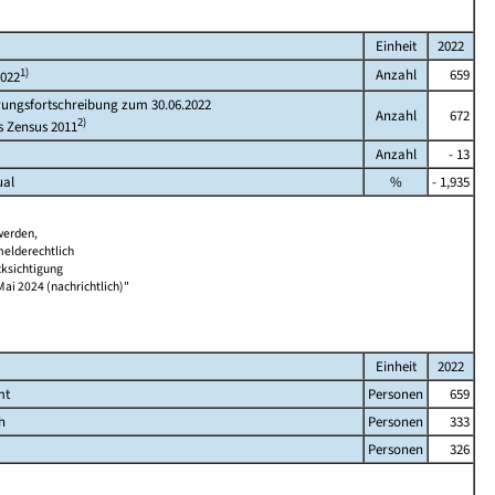
Einheit
2022
1)
Anzahl
659
2022
rungsfortschreibung zum 30.06.2022
Anzahl
672
2)
s Zensus 2011
Anzahl
- 13
ual
%
- 1,935
werden,
melderechtlich
cksichtigung
Mai 2024 (nachrichtlich)"
Einheit
2022
mt
Personen
659
h
Personen
333
Personen
326