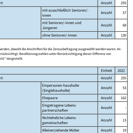
mt
Anzahl
255
mit ausschließlich Senioren/-
Anzahl
57
innen
mit Senioren/-innen und
Anzahl
68
Jüngeren
ohne Senioren/-innen
Anzahl
130
 werden, obwohl die Anschriften für die Zensusbefragung ausgewählt worden waren. An
rücksichtigt. Bevölkerungszahlen unter Berücksichtigung dieser Differenz von
ch)" dargestellt.
Einheit
2022
mt
Anzahl
255
Einpersonen-haushalte
Anzahl
53
(Singlehaushalte)
Ehepaare
Anzahl
162
Eingetragene Lebens-
Anzahl
-
partnerschaften
Nichteheliche Lebens-
Anzahl
13
gemeinschaften
Alleinerziehende Mütter
Anzahl
19