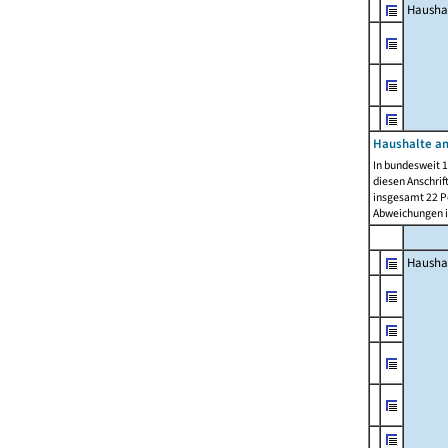
Hausha
Haushalte am
In bundesweit 1
diesen Anschrif
insgesamt 22 Pe
Abweichungen i
Hausha