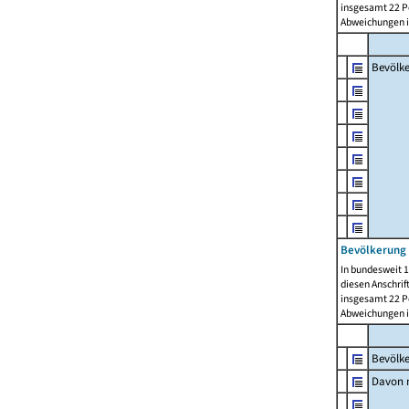
insgesamt 22 Pe
Abweichungen i
Bevölk
Bevölkerung 
In bundesweit 1
diesen Anschrif
insgesamt 22 Pe
Abweichungen i
Bevölk
Davon m