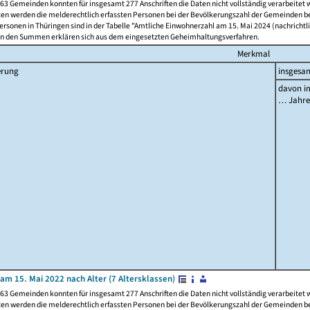
63 Gemeinden konnten für insgesamt 277 Anschriften die Daten nicht vollständig verarbeitet
ten werden die melderechtlich erfassten Personen bei der Bevölkerungszahl der Gemeinden be
rsonen in Thüringen sind in der Tabelle "Amtliche Einwohnerzahl am 15. Mai 2024 (nachrichtli
n den Summen erklären sich aus dem eingesetzten Geheimhaltungsverfahren.
Merkmal
erung
insgesa
davon im
… Jahr
am 15. Mai 2022 nach Alter (7 Altersklassen)
63 Gemeinden konnten für insgesamt 277 Anschriften die Daten nicht vollständig verarbeitet
ten werden die melderechtlich erfassten Personen bei der Bevölkerungszahl der Gemeinden be