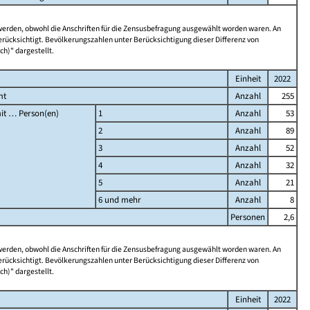
 werden, obwohl die Anschriften für die Zensusbefragung ausgewählt worden waren. An
rücksichtigt. Bevölkerungszahlen unter Berücksichtigung dieser Differenz von
ch)" dargestellt.
Einheit
2022
mt
Anzahl
255
it … Person(en)
1
Anzahl
53
2
Anzahl
89
3
Anzahl
52
4
Anzahl
32
5
Anzahl
21
6 und mehr
Anzahl
8
Personen
2,6
 werden, obwohl die Anschriften für die Zensusbefragung ausgewählt worden waren. An
rücksichtigt. Bevölkerungszahlen unter Berücksichtigung dieser Differenz von
ch)" dargestellt.
Einheit
2022