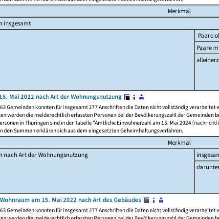
Merkmal
n insgesamt
Paare o
Paare mi
alleinerz
15. Mai 2022 nach Art der Wohnungsnutzung
63 Gemeinden konnten für insgesamt 277 Anschriften die Daten nicht vollständig verarbeitet
ten werden die melderechtlich erfassten Personen bei der Bevölkerungszahl der Gemeinden be
rsonen in Thüringen sind in der Tabelle "Amtliche Einwohnerzahl am 15. Mai 2024 (nachrichtli
n den Summen erklären sich aus dem eingesetzten Geheimhaltungsverfahren.
Merkmal
en nach Art der Wohnungsnutzung
insgesa
darunte
 Wohnraum am 15. Mai 2022 nach Art des Gebäudes
63 Gemeinden konnten für insgesamt 277 Anschriften die Daten nicht vollständig verarbeitet
ten werden die melderechtlich erfassten Personen bei der Bevölkerungszahl der Gemeinden be