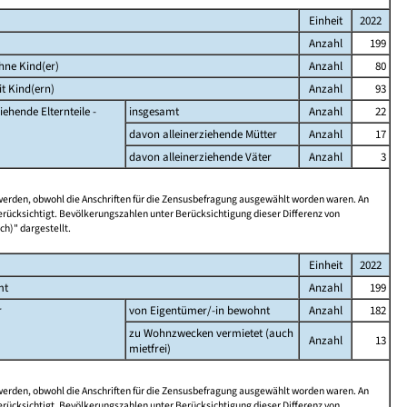
Einheit
2022
Anzahl
199
hne Kind(er)
Anzahl
80
t Kind(ern)
Anzahl
93
iehende Elternteile -
insgesamt
Anzahl
22
davon alleinerziehende Mütter
Anzahl
17
davon alleinerziehende Väter
Anzahl
3
 werden, obwohl die Anschriften für die Zensusbefragung ausgewählt worden waren. An
rücksichtigt. Bevölkerungszahlen unter Berücksichtigung dieser Differenz von
ch)" dargestellt.
Einheit
2022
mt
Anzahl
199
r
von Eigentümer/-in bewohnt
Anzahl
182
zu Wohnzwecken vermietet (auch
Anzahl
13
mietfrei)
 werden, obwohl die Anschriften für die Zensusbefragung ausgewählt worden waren. An
rücksichtigt. Bevölkerungszahlen unter Berücksichtigung dieser Differenz von