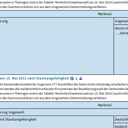
rsonen in Thüringen sind in der Tabelle "Amtliche Einwohnerzahl am 15. Mai 2024 (nachrichtli
n den Summen erklären sich aus dem eingesetzten Geheimhaltungsverfahren.
Merkmal
erung
insgesa
davon im
… Jahr
am 15. Mai 2022 nach Staatsangehörigkeit
63 Gemeinden konnten für insgesamt 277 Anschriften die Daten nicht vollständig verarbeitet
ten werden die melderechtlich erfassten Personen bei der Bevölkerungszahl der Gemeinden be
rsonen in Thüringen sind in der Tabelle "Amtliche Einwohnerzahl am 15. Mai 2024 (nachrichtli
n den Summen erklären sich aus dem eingesetzten Geheimhaltungsverfahren.
Merkmal
erung insgesamt
it Staatsangehörigkeit
Deutsch
Ausland