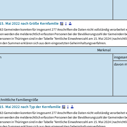
15. Mai 2022 nach Größe Kernfamilie
63 Gemeinden konnten für insgesamt 277 Anschriften die Daten nicht vollständig verarbeitet
ten werden die melderechtlich erfassten Personen bei der Bevölkerungszahl der Gemeinden be
rsonen in Thüringen sind in der Tabelle "Amtliche Einwohnerzahl am 15. Mai 2024 (nachrichtli
n den Summen erklären sich aus dem eingesetzten Geheimhaltungsverfahren.
Merkmal
n
insgesa
davon m
hnittliche Familiengröße
15. Mai 2022 nach Typ der Kernfamilie
63 Gemeinden konnten für insgesamt 277 Anschriften die Daten nicht vollständig verarbeitet
ten werden die melderechtlich erfassten Personen bei der Bevölkerungszahl der Gemeinden be
rsonen in Thüringen sind in der Tabelle "Amtliche Einwohnerzahl am 15. Mai 2024 (nachrichtli
n den Summen erklären sich aus dem eingesetzten Geheimhaltungsverfahren.