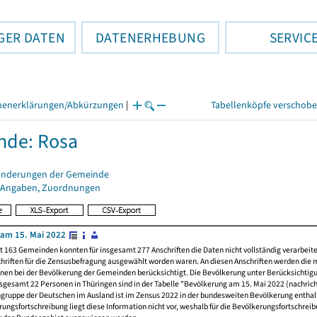
GER DATEN
DATENERHEBUNG
SERVIC
henerklärungen/Abkürzungen
|
Tabellenköpfe verschob
nde: Rosa
änderungen der Gemeinde
 Angaben, Zuordnungen
am 15. Mai 2022
t 163 Gemeinden konnten für insgesamt 277 Anschriften die Daten nicht vollständig verarbeit
hriften für die Zensusbefragung ausgewählt worden waren. An diesen Anschriften werden die 
nen bei der Bevölkerung der Gemeinden berücksichtigt. Die Bevölkerung unter Berücksichtig
nsgesamt 22 Personen in Thüringen sind in der Tabelle "Bevölkerung am 15. Mai 2022 (nachricht
ngruppe der Deutschen im Ausland ist im Zensus 2022 in der bundesweiten Bevölkerung enthal
rungsfortschreibung liegt diese Information nicht vor, weshalb für die Bevölkerungsfortschrei