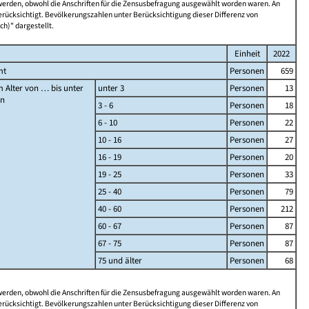
 werden, obwohl die Anschriften für die Zensusbefragung ausgewählt worden waren. An
rücksichtigt. Bevölkerungszahlen unter Berücksichtigung dieser Differenz von
ch)" dargestellt.
Einheit
2022
mt
Personen
659
 Alter von … bis unter
unter 3
Personen
13
en
3 - 6
Personen
18
6 - 10
Personen
22
10 - 16
Personen
27
16 - 19
Personen
20
19 - 25
Personen
33
25 - 40
Personen
79
40 - 60
Personen
212
60 - 67
Personen
87
67 - 75
Personen
87
75 und älter
Personen
68
 werden, obwohl die Anschriften für die Zensusbefragung ausgewählt worden waren. An
rücksichtigt. Bevölkerungszahlen unter Berücksichtigung dieser Differenz von