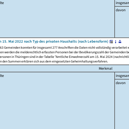
lte
insgesa
davon
 15. Mai 2022 nach Typ des privaten Haushalts (nach Lebensform)
63 Gemeinden konnten für insgesamt 277 Anschriften die Daten nicht vollständig verarbeitet
ten werden die melderechtlich erfassten Personen bei der Bevölkerungszahl der Gemeinden be
rsonen in Thüringen sind in der Tabelle "Amtliche Einwohnerzahl am 15. Mai 2024 (nachrichtli
n den Summen erklären sich aus dem eingesetzten Geheimhaltungsverfahren.
Merkmal
lte
insgesa
davon