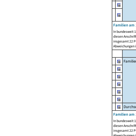
Familien am 
In bundesweit 1
diesen Anschrif
insgesamt 22 Pe
Abweichungen i
Familie
Durchsc
Familien am 
In bundesweit 1
diesen Anschrif
insgesamt 22 Pe
Abweichungen i