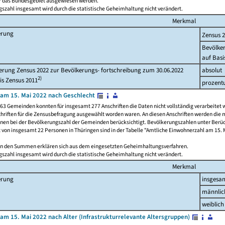
ür das Bundesgebiet ausgewiesen werden.
szahl insgesamt wird durch die statistische Geheimhaltung nicht verändert.
Merkmal
erung
Zensus 
Bevölke
auf Basi
rung Zensus 2022 zur Bevölkerungs- fortschreibung zum 30.06.2022
absolut
2)
is Zensus 2011
prozent
am 15. Mai 2022 nach Geschlecht
63 Gemeinden konnten für insgesamt 277 Anschriften die Daten nicht vollständig verarbeitet 
hriften für die Zensusbefragung ausgewählt worden waren. An diesen Anschriften werden die 
onen bei der Bevölkerungszahl der Gemeinden berücksichtigt. Bevölkerungszahlen unter Berü
z von insgesamt 22 Personen in Thüringen sind in der Tabelle "Amtliche Einwohnerzahl am 15. 
n den Summen erklären sich aus dem eingesetzten Geheimhaltungsverfahren.
szahl insgesamt wird durch die statistische Geheimhaltung nicht verändert.
Merkmal
erung
insgesa
männlic
weiblich
am 15. Mai 2022 nach Alter (Infrastrukturrelevante Altersgruppen)