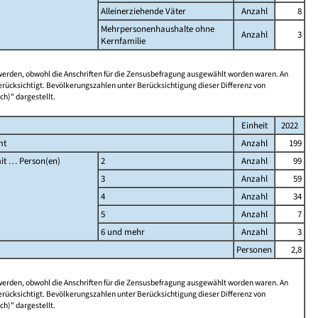
Alleinerziehende Väter
Anzahl
8
Mehrpersonenhaushalte ohne
Anzahl
3
Kernfamilie
 werden, obwohl die Anschriften für die Zensusbefragung ausgewählt worden waren. An
rücksichtigt. Bevölkerungszahlen unter Berücksichtigung dieser Differenz von
ch)" dargestellt.
Einheit
2022
mt
Anzahl
199
it … Person(en)
2
Anzahl
99
3
Anzahl
59
4
Anzahl
34
5
Anzahl
7
6 und mehr
Anzahl
3
Personen
2,8
 werden, obwohl die Anschriften für die Zensusbefragung ausgewählt worden waren. An
rücksichtigt. Bevölkerungszahlen unter Berücksichtigung dieser Differenz von
ch)" dargestellt.