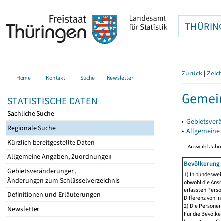
THÜRIN
Zurück
|
Zeic
Home
Kontakt
Suche
Newsletter
Gemei
STATISTISCHE DATEN
Sachliche Suche
▸
Gebietsver
Regionale Suche
▸
Allgemeine
Kürzlich bereitgestellte Daten
Allgemeine Angaben, Zuordnungen
Bevölkerung 
Gebietsveränderungen,
1) In bundeswei
Änderungen zum Schlüsselverzeichnis
obwohl die Ansc
erfassten Perso
Definitionen und Erläuterungen
Differenz von i
2) Die Persone
Newsletter
Für die Bevölke