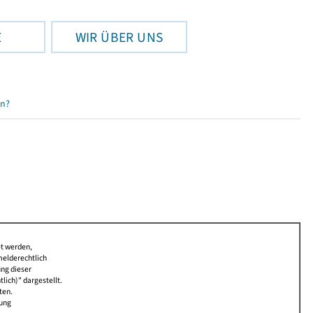
E
WIR ÜBER UNS
en?
et werden,
melderechtlich
ung dieser
lich)" dargestellt.
ten.
bung