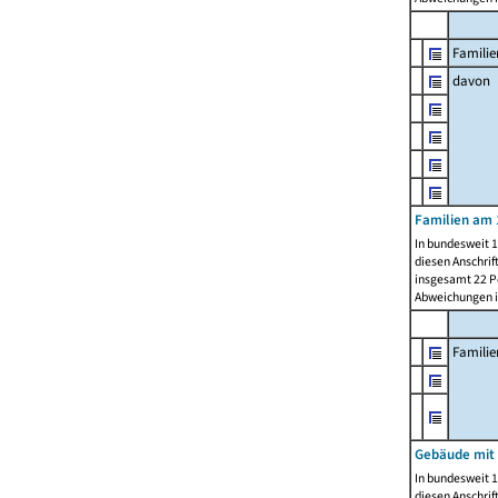
Familie
davon
Familien am 
In bundesweit 1
diesen Anschrif
insgesamt 22 Pe
Abweichungen i
Famili
Gebäude mit
In bundesweit 1
diesen Anschrif