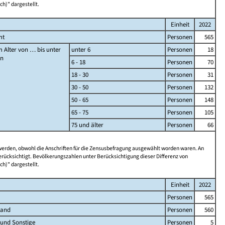
ch)" dargestellt.
Einheit
2022
mt
Personen
565
 Alter von … bis unter
unter 6
Personen
18
en
6 - 18
Personen
70
18 - 30
Personen
31
30 - 50
Personen
132
50 - 65
Personen
148
65 - 75
Personen
105
75 und älter
Personen
66
 werden, obwohl die Anschriften für die Zensusbefragung ausgewählt worden waren. An
rücksichtigt. Bevölkerungszahlen unter Berücksichtigung dieser Differenz von
ch)" dargestellt.
Einheit
2022
Personen
565
land
Personen
560
 und Sonstige
Personen
5