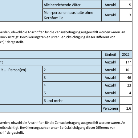
Alleinerziehende Väter
Anzahl
5
Mehrpersonenhaushalte ohne
Anzahl
3
Kernfamilie
 werden, obwohl die Anschriften für die Zensusbefragung ausgewählt worden waren. An
rücksichtigt. Bevölkerungszahlen unter Berücksichtigung dieser Differenz von
ch)" dargestellt.
Einheit
2022
mt
Anzahl
177
it … Person(en)
2
Anzahl
101
3
Anzahl
46
4
Anzahl
23
5
Anzahl
4
6 und mehr
Anzahl
-
Personen
2,6
 werden, obwohl die Anschriften für die Zensusbefragung ausgewählt worden waren. An
rücksichtigt. Bevölkerungszahlen unter Berücksichtigung dieser Differenz von
ch)" dargestellt.