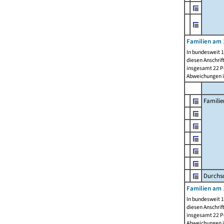
Familien am 
In bundesweit 1
diesen Anschrif
insgesamt 22 Pe
Abweichungen i
Familie
Durchsc
Familien am 
In bundesweit 1
diesen Anschrif
insgesamt 22 Pe
Abweichungen i