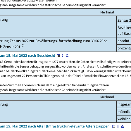
ür das Bundesgebiet ausgewiesen werden.
szahl insgesamt wird durch die statistische Geheimhaltung nicht verändert.
Merkmal
erung
Zensus 
Bevölke
auf Basi
rung Zensus 2022 zur Bevölkerungs- fortschreibung zum 30.06.2022
absolut
2)
is Zensus 2011
prozent
am 15. Mai 2022 nach Geschlecht
63 Gemeinden konnten für insgesamt 277 Anschriften die Daten nicht vollständig verarbeitet 
hriften für die Zensusbefragung ausgewählt worden waren. An diesen Anschriften werden die 
onen bei der Bevölkerungszahl der Gemeinden berücksichtigt. Bevölkerungszahlen unter Berü
z von insgesamt 22 Personen in Thüringen sind in der Tabelle "Amtliche Einwohnerzahl am 15. 
n den Summen erklären sich aus dem eingesetzten Geheimhaltungsverfahren.
szahl insgesamt wird durch die statistische Geheimhaltung nicht verändert.
Merkmal
erung
insgesa
männlic
weiblich
am 15. Mai 2022 nach Alter (Infrastrukturrelevante Altersgruppen)