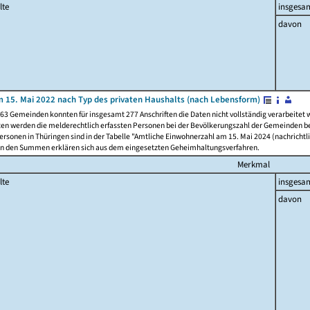
lte
insgesa
davon
 15. Mai 2022 nach Typ des privaten Haushalts (nach Lebensform)
63 Gemeinden konnten für insgesamt 277 Anschriften die Daten nicht vollständig verarbeitet
ten werden die melderechtlich erfassten Personen bei der Bevölkerungszahl der Gemeinden be
rsonen in Thüringen sind in der Tabelle "Amtliche Einwohnerzahl am 15. Mai 2024 (nachrichtli
n den Summen erklären sich aus dem eingesetzten Geheimhaltungsverfahren.
Merkmal
lte
insgesa
davon