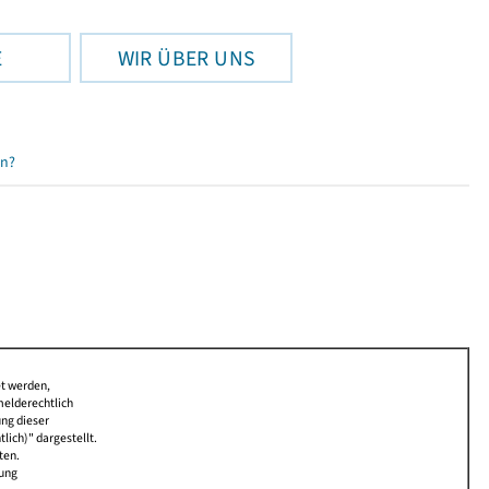
E
WIR ÜBER UNS
en?
et werden,
melderechtlich
ung dieser
lich)" dargestellt.
ten.
bung