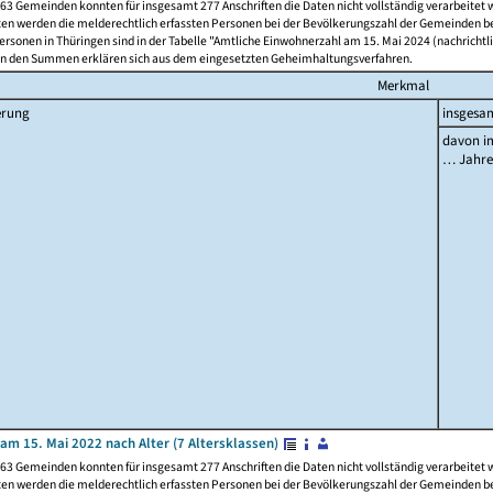
63 Gemeinden konnten für insgesamt 277 Anschriften die Daten nicht vollständig verarbeitet
ten werden die melderechtlich erfassten Personen bei der Bevölkerungszahl der Gemeinden be
rsonen in Thüringen sind in der Tabelle "Amtliche Einwohnerzahl am 15. Mai 2024 (nachrichtli
n den Summen erklären sich aus dem eingesetzten Geheimhaltungsverfahren.
Merkmal
erung
insgesa
davon im
… Jahr
am 15. Mai 2022 nach Alter (7 Altersklassen)
63 Gemeinden konnten für insgesamt 277 Anschriften die Daten nicht vollständig verarbeitet
ten werden die melderechtlich erfassten Personen bei der Bevölkerungszahl der Gemeinden be