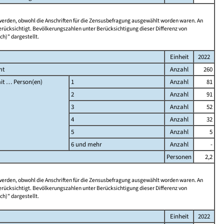
 werden, obwohl die Anschriften für die Zensusbefragung ausgewählt worden waren. An
rücksichtigt. Bevölkerungszahlen unter Berücksichtigung dieser Differenz von
ch)" dargestellt.
Einheit
2022
mt
Anzahl
260
it … Person(en)
1
Anzahl
81
2
Anzahl
91
3
Anzahl
52
4
Anzahl
32
5
Anzahl
5
6 und mehr
Anzahl
-
Personen
2,2
 werden, obwohl die Anschriften für die Zensusbefragung ausgewählt worden waren. An
rücksichtigt. Bevölkerungszahlen unter Berücksichtigung dieser Differenz von
ch)" dargestellt.
Einheit
2022