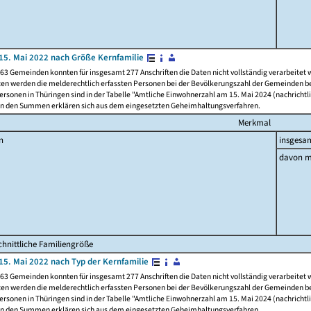
15. Mai 2022 nach Größe Kernfamilie
63 Gemeinden konnten für insgesamt 277 Anschriften die Daten nicht vollständig verarbeitet
ten werden die melderechtlich erfassten Personen bei der Bevölkerungszahl der Gemeinden be
rsonen in Thüringen sind in der Tabelle "Amtliche Einwohnerzahl am 15. Mai 2024 (nachrichtli
n den Summen erklären sich aus dem eingesetzten Geheimhaltungsverfahren.
Merkmal
n
insgesa
davon m
hnittliche Familiengröße
15. Mai 2022 nach Typ der Kernfamilie
63 Gemeinden konnten für insgesamt 277 Anschriften die Daten nicht vollständig verarbeitet
ten werden die melderechtlich erfassten Personen bei der Bevölkerungszahl der Gemeinden be
rsonen in Thüringen sind in der Tabelle "Amtliche Einwohnerzahl am 15. Mai 2024 (nachrichtli
n den Summen erklären sich aus dem eingesetzten Geheimhaltungsverfahren.