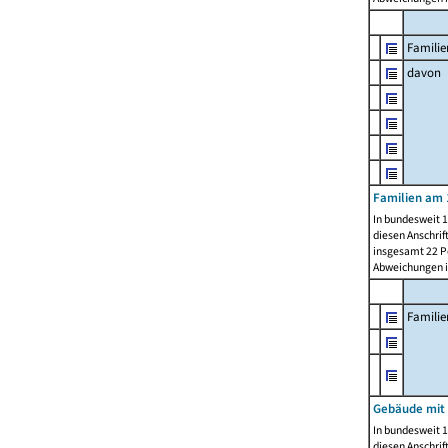
Familie
davon
Familien am 
In bundesweit 1
diesen Anschrif
insgesamt 22 Pe
Abweichungen i
Famili
Gebäude mit
In bundesweit 1
diesen Anschrif