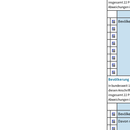
insgesamt 22 Pe
Abweichungen i
Bevölk
Bevölkerung 
In bundesweit 1
diesen Anschrif
insgesamt 22 Pe
Abweichungen i
Bevölk
Davon m