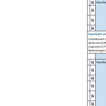
Hausha
Haushalte am
In bundesweit 1
diesen Anschrif
insgesamt 22 Pe
Abweichungen i
Hausha