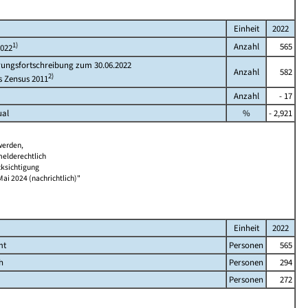
Einheit
2022
1)
Anzahl
565
2022
rungsfortschreibung zum 30.06.2022
Anzahl
582
2)
s Zensus 2011
Anzahl
- 17
ual
%
- 2,921
werden,
melderechtlich
cksichtigung
Mai 2024 (nachrichtlich)"
Einheit
2022
mt
Personen
565
h
Personen
294
Personen
272