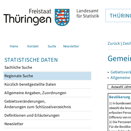
THÜRIN
Zurück
|
Zeic
Home
Kontakt
Suche
Newsletter
Gemei
STATISTISCHE DATEN
Sachliche Suche
▸
Gebietsver
Regionale Suche
▸
Allgemeine
Kürzlich bereitgestellte Daten
Allgemeine Angaben, Zuordnungen
Bevölkerung 
Gebietsveränderungen,
1) In bundeswei
Änderungen zum Schlüsselverzeichnis
obwohl die Ansc
erfassten Perso
Definitionen und Erläuterungen
Differenz von i
2) Die Persone
Newsletter
Für die Bevölke