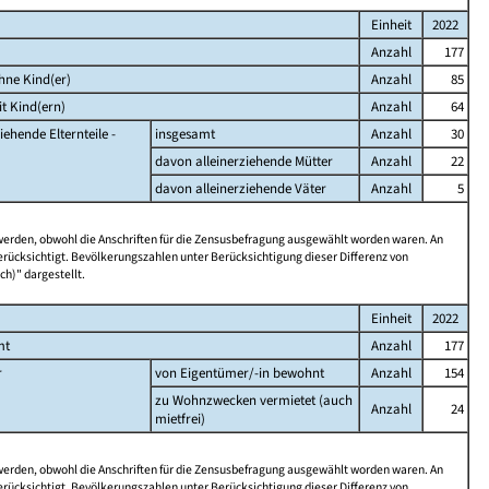
Einheit
2022
Anzahl
177
hne Kind(er)
Anzahl
85
t Kind(ern)
Anzahl
64
iehende Elternteile -
insgesamt
Anzahl
30
davon alleinerziehende Mütter
Anzahl
22
davon alleinerziehende Väter
Anzahl
5
 werden, obwohl die Anschriften für die Zensusbefragung ausgewählt worden waren. An
rücksichtigt. Bevölkerungszahlen unter Berücksichtigung dieser Differenz von
ch)" dargestellt.
Einheit
2022
mt
Anzahl
177
r
von Eigentümer/-in bewohnt
Anzahl
154
zu Wohnzwecken vermietet (auch
Anzahl
24
mietfrei)
 werden, obwohl die Anschriften für die Zensusbefragung ausgewählt worden waren. An
rücksichtigt. Bevölkerungszahlen unter Berücksichtigung dieser Differenz von