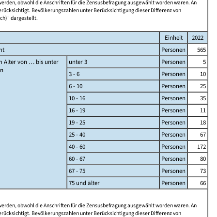
 werden, obwohl die Anschriften für die Zensusbefragung ausgewählt worden waren. An
rücksichtigt. Bevölkerungszahlen unter Berücksichtigung dieser Differenz von
ch)" dargestellt.
Einheit
2022
mt
Personen
565
 Alter von … bis unter
unter 3
Personen
5
en
3 - 6
Personen
10
6 - 10
Personen
25
10 - 16
Personen
35
16 - 19
Personen
11
19 - 25
Personen
18
25 - 40
Personen
67
40 - 60
Personen
172
60 - 67
Personen
80
67 - 75
Personen
73
75 und älter
Personen
66
 werden, obwohl die Anschriften für die Zensusbefragung ausgewählt worden waren. An
rücksichtigt. Bevölkerungszahlen unter Berücksichtigung dieser Differenz von