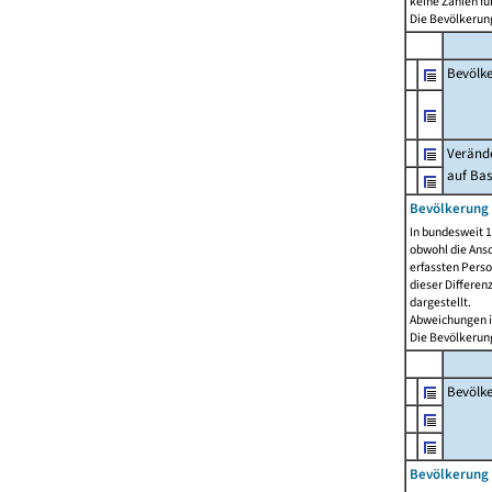
keine Zahlen f
Die Bevölkerung
Bevölk
Verände
auf Bas
Bevölkerung 
In bundesweit 1
obwohl die Ansc
erfassten Pers
dieser Differen
dargestellt.
Abweichungen i
Die Bevölkerung
Bevölk
Bevölkerung 