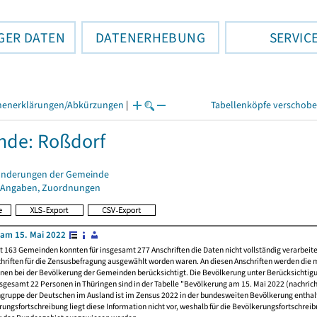
GER DATEN
DATENERHEBUNG
SERVIC
henerklärungen/Abkürzungen
|
Tabellenköpfe verschob
nde: Roßdorf
änderungen der Gemeinde
 Angaben, Zuordnungen
am 15. Mai 2022
t 163 Gemeinden konnten für insgesamt 277 Anschriften die Daten nicht vollständig verarbeit
hriften für die Zensusbefragung ausgewählt worden waren. An diesen Anschriften werden die 
nen bei der Bevölkerung der Gemeinden berücksichtigt. Die Bevölkerung unter Berücksichtig
nsgesamt 22 Personen in Thüringen sind in der Tabelle "Bevölkerung am 15. Mai 2022 (nachricht
ngruppe der Deutschen im Ausland ist im Zensus 2022 in der bundesweiten Bevölkerung enthal
rungsfortschreibung liegt diese Information nicht vor, weshalb für die Bevölkerungsfortschrei