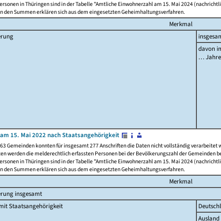
rsonen in Thüringen sind in der Tabelle "Amtliche Einwohnerzahl am 15. Mai 2024 (nachrichtli
n den Summen erklären sich aus dem eingesetzten Geheimhaltungsverfahren.
Merkmal
erung
insgesa
davon im
… Jahr
am 15. Mai 2022 nach Staatsangehörigkeit
63 Gemeinden konnten für insgesamt 277 Anschriften die Daten nicht vollständig verarbeitet
ten werden die melderechtlich erfassten Personen bei der Bevölkerungszahl der Gemeinden be
rsonen in Thüringen sind in der Tabelle "Amtliche Einwohnerzahl am 15. Mai 2024 (nachrichtli
n den Summen erklären sich aus dem eingesetzten Geheimhaltungsverfahren.
Merkmal
erung insgesamt
it Staatsangehörigkeit
Deutsch
Ausland