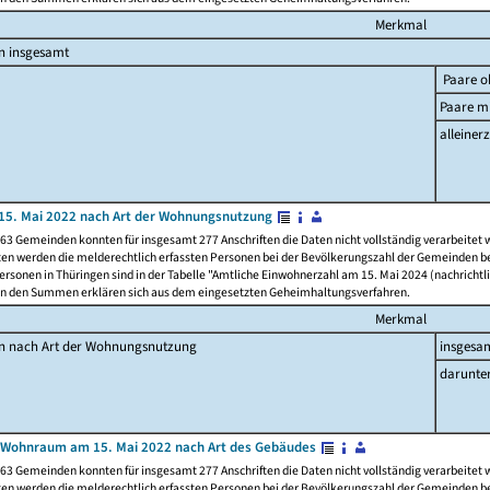
Merkmal
n insgesamt
Paare o
Paare mi
alleinerz
15. Mai 2022 nach Art der Wohnungsnutzung
63 Gemeinden konnten für insgesamt 277 Anschriften die Daten nicht vollständig verarbeitet
ten werden die melderechtlich erfassten Personen bei der Bevölkerungszahl der Gemeinden be
rsonen in Thüringen sind in der Tabelle "Amtliche Einwohnerzahl am 15. Mai 2024 (nachrichtli
n den Summen erklären sich aus dem eingesetzten Geheimhaltungsverfahren.
Merkmal
en nach Art der Wohnungsnutzung
insgesa
darunte
 Wohnraum am 15. Mai 2022 nach Art des Gebäudes
63 Gemeinden konnten für insgesamt 277 Anschriften die Daten nicht vollständig verarbeitet
ten werden die melderechtlich erfassten Personen bei der Bevölkerungszahl der Gemeinden be