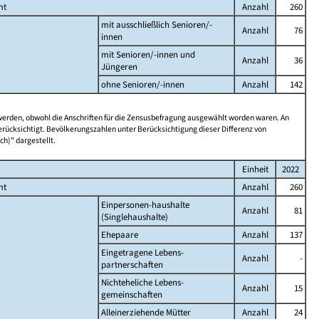
mt
Anzahl
260
mit ausschließlich Senioren/-
Anzahl
76
innen
mit Senioren/-innen und
Anzahl
36
Jüngeren
ohne Senioren/-innen
Anzahl
142
 werden, obwohl die Anschriften für die Zensusbefragung ausgewählt worden waren. An
rücksichtigt. Bevölkerungszahlen unter Berücksichtigung dieser Differenz von
ch)" dargestellt.
Einheit
2022
mt
Anzahl
260
Einpersonen-haushalte
Anzahl
81
(Singlehaushalte)
Ehepaare
Anzahl
137
Eingetragene Lebens-
Anzahl
-
partnerschaften
Nichteheliche Lebens-
Anzahl
15
gemeinschaften
Alleinerziehende Mütter
Anzahl
24