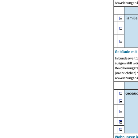
Abweichungen i
Famili
Gebäude mit
In bundesweit 1
ausgewählt wor
Bevölkerungszah
(nachrichtlich)"
Abweichungen i
Gebäud
Wohnungen i