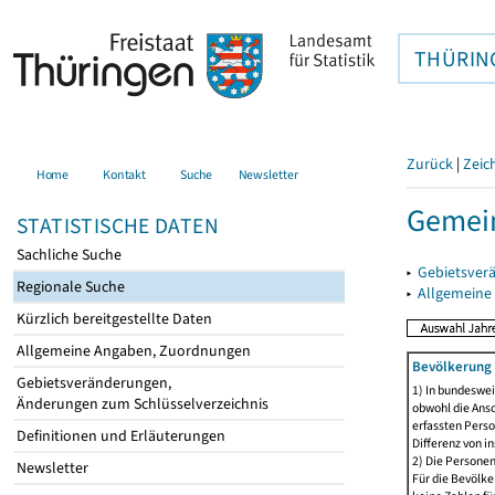
THÜRIN
Zurück
|
Zeic
Home
Kontakt
Suche
Newsletter
Gemein
STATISTISCHE DATEN
Sachliche Suche
▸
Gebietsver
Regionale Suche
▸
Allgemeine
Kürzlich bereitgestellte Daten
Allgemeine Angaben, Zuordnungen
Bevölkerung 
Gebietsveränderungen,
1) In bundeswei
Änderungen zum Schlüsselverzeichnis
obwohl die Ansc
erfassten Perso
Definitionen und Erläuterungen
Differenz von i
2) Die Persone
Newsletter
Für die Bevölke