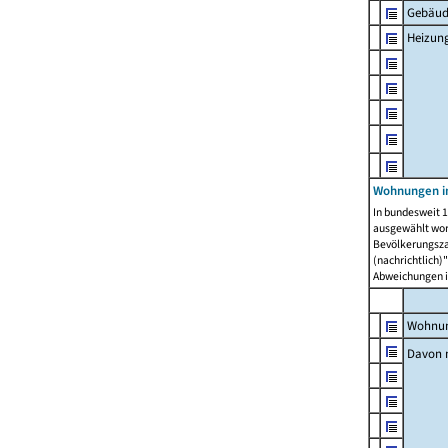
Gebäud
Heizun
Wohnungen i
In bundesweit 1
ausgewählt wor
Bevölkerungszah
(nachrichtlich)"
Abweichungen i
Wohnun
Davon 