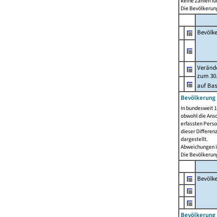
keine Zahlen f
Die Bevölkerung
Bevölk
Verände
zum 30.
auf Bas
Bevölkerung 
In bundesweit 1
obwohl die Ansc
erfassten Pers
dieser Differen
dargestellt.
Abweichungen i
Die Bevölkerung
Bevölk
Bevölkerung 