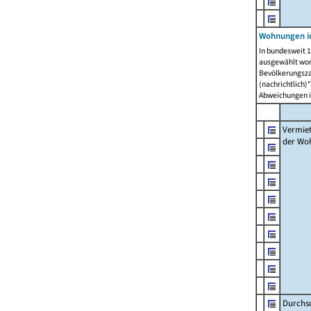
Wohnungen in
In bundesweit 1
ausgewählt wor
Bevölkerungszah
(nachrichtlich)"
Abweichungen i
Vermie
der Wo
Durchs