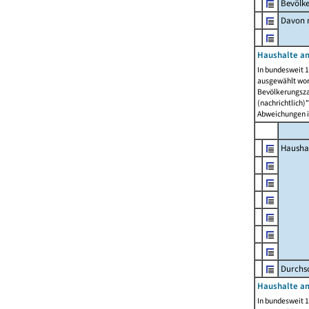
Bevölk
Davon m
Haushalte am
In bundesweit 1
ausgewählt wor
Bevölkerungszah
(nachrichtlich)"
Abweichungen i
Hausha
Durchsc
Haushalte am
In bundesweit 1