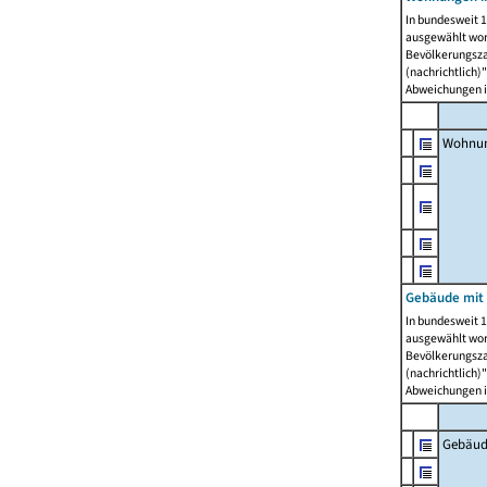
In bundesweit 1
ausgewählt wor
Bevölkerungszah
(nachrichtlich)"
Abweichungen i
Wohnun
Gebäude mit 
In bundesweit 1
ausgewählt wor
Bevölkerungszah
(nachrichtlich)"
Abweichungen i
Gebäud