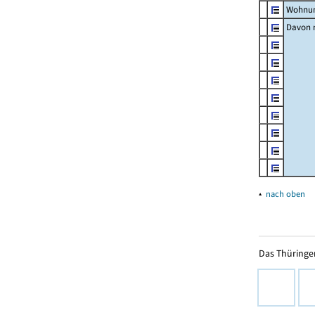
Wohnun
Davon m
▴
nach oben
Das Thüringer