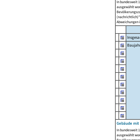
In bundesweit 1
ausgewählt wor
Bevölkerungszah
(nachrichtlich)"
Abweichungen i
Insges
Baujahr
Gebäude mit
In bundesweit 1
ausgewählt wor