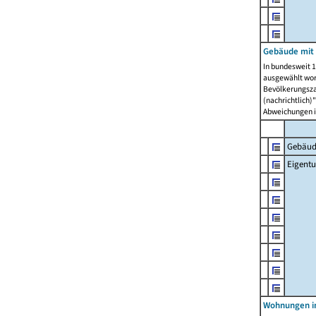
Gebäude mit
In bundesweit 1
ausgewählt wor
Bevölkerungszah
(nachrichtlich)"
Abweichungen i
Gebäud
Eigent
Wohnungen in