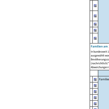
Familien am 
In bundesweit 1
ausgewählt wor
Bevölkerungszah
(nachrichtlich)"
Abweichungen i
Familie