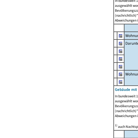
In bundesweit 1
ausgewählt wor
Bevölkerungszah
(nachrichtlich)"
Abweichungen i
Wohnun
Darunt
Wohnun
Gebäude mit
In bundesweit 1
ausgewählt wor
Bevölkerungszah
(nachrichtlich)"
Abweichungen i
1)
auch Nachtsp