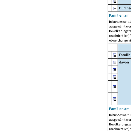
Durchsc
Familien am 
In bundesweit 1
ausgewählt wor
Bevölkerungszah
(nachrichtlich)"
Abweichungen i
Familie
davon
Familien am 
In bundesweit 1
ausgewählt wor
Bevölkerungszah
(nachrichtlich)"