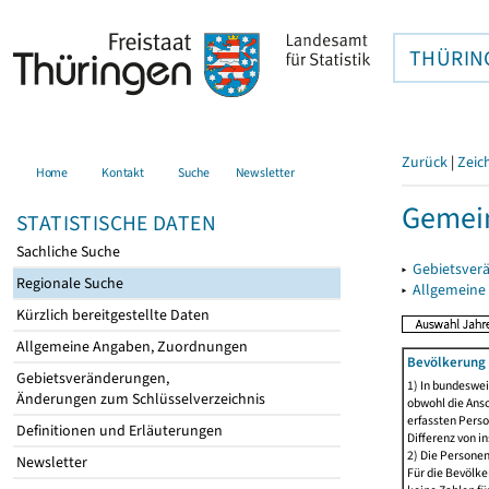
THÜRIN
Zurück
|
Zeic
Home
Kontakt
Suche
Newsletter
Gemei
STATISTISCHE DATEN
Sachliche Suche
▸
Gebietsver
Regionale Suche
▸
Allgemeine
Kürzlich bereitgestellte Daten
Allgemeine Angaben, Zuordnungen
Bevölkerung 
Gebietsveränderungen,
1) In bundeswei
Änderungen zum Schlüsselverzeichnis
obwohl die Ansc
erfassten Perso
Definitionen und Erläuterungen
Differenz von i
2) Die Persone
Newsletter
Für die Bevölke