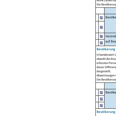
keine Zahlen f
Die Bevölkerung
Bevölk
Verände
auf Bas
Bevölkerung 
In bundesweit 1
obwohl die Ansc
erfassten Pers
dieser Differen
dargestellt.
Abweichungen i
Die Bevölkerung
Bevölk
Bevölkerung 