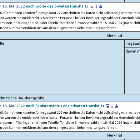
 15. Mai 2022 nach Größe des privaten Haushalts
63 Gemeinden konnten für insgesamt 277 Anschriften die Daten nicht vollständig verarbeitet
ten werden die melderechtlich erfassten Personen bei der Bevölkerungszahl der Gemeinden be
rsonen in Thüringen sind in der Tabelle "Amtliche Einwohnerzahl am 15. Mai 2024 (nachrichtli
n den Summen erklären sich aus dem eingesetzten Geheimhaltungsverfahren.
Merkmal
lte
insgesa
davon m
hnittliche Haushaltsgröße
 15. Mai 2022 nach Seniorenstatus des privaten Haushalts
63 Gemeinden konnten für insgesamt 277 Anschriften die Daten nicht vollständig verarbeitet
ten werden die melderechtlich erfassten Personen bei der Bevölkerungszahl der Gemeinden be
rsonen in Thüringen sind in der Tabelle "Amtliche Einwohnerzahl am 15. Mai 2024 (nachrichtli
n den Summen erklären sich aus dem eingesetzten Geheimhaltungsverfahren.
Merkmal