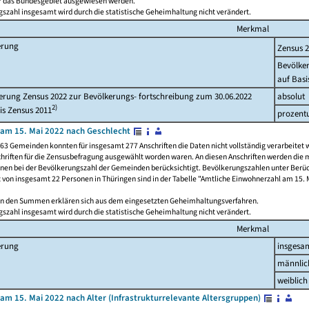
ür das Bundesgebiet ausgewiesen werden.
szahl insgesamt wird durch die statistische Geheimhaltung nicht verändert.
Merkmal
erung
Zensus 
Bevölke
auf Basi
rung Zensus 2022 zur Bevölkerungs- fortschreibung zum 30.06.2022
absolut
2)
is Zensus 2011
prozent
am 15. Mai 2022 nach Geschlecht
63 Gemeinden konnten für insgesamt 277 Anschriften die Daten nicht vollständig verarbeitet 
hriften für die Zensusbefragung ausgewählt worden waren. An diesen Anschriften werden die 
onen bei der Bevölkerungszahl der Gemeinden berücksichtigt. Bevölkerungszahlen unter Berü
z von insgesamt 22 Personen in Thüringen sind in der Tabelle "Amtliche Einwohnerzahl am 15. 
n den Summen erklären sich aus dem eingesetzten Geheimhaltungsverfahren.
szahl insgesamt wird durch die statistische Geheimhaltung nicht verändert.
Merkmal
erung
insgesa
männlic
weiblich
am 15. Mai 2022 nach Alter (Infrastrukturrelevante Altersgruppen)