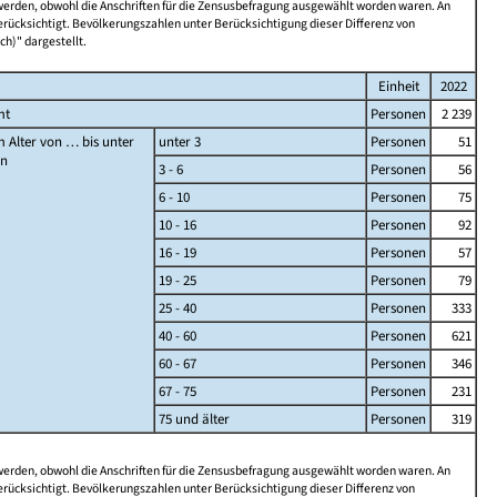
 werden, obwohl die Anschriften für die Zensusbefragung ausgewählt worden waren. An
rücksichtigt. Bevölkerungszahlen unter Berücksichtigung dieser Differenz von
ch)" dargestellt.
Einheit
2022
mt
Personen
2 239
 Alter von … bis unter
unter 3
Personen
51
en
3 - 6
Personen
56
6 - 10
Personen
75
10 - 16
Personen
92
16 - 19
Personen
57
19 - 25
Personen
79
25 - 40
Personen
333
40 - 60
Personen
621
60 - 67
Personen
346
67 - 75
Personen
231
75 und älter
Personen
319
 werden, obwohl die Anschriften für die Zensusbefragung ausgewählt worden waren. An
rücksichtigt. Bevölkerungszahlen unter Berücksichtigung dieser Differenz von