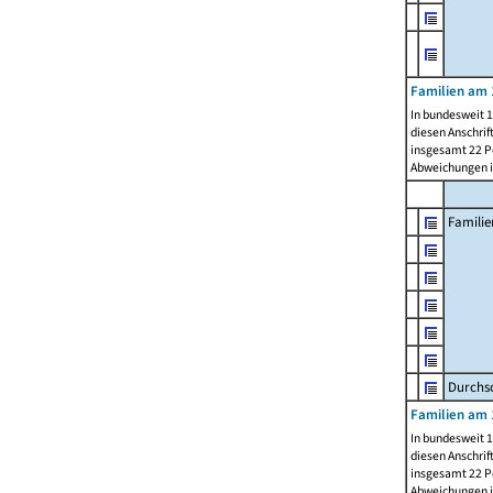
Familien am 
In bundesweit 1
diesen Anschrif
insgesamt 22 Pe
Abweichungen i
Familie
Durchsc
Familien am 
In bundesweit 1
diesen Anschrif
insgesamt 22 Pe
Abweichungen i