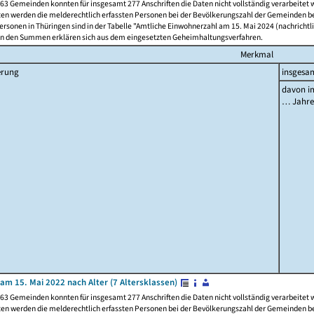
63 Gemeinden konnten für insgesamt 277 Anschriften die Daten nicht vollständig verarbeitet
ten werden die melderechtlich erfassten Personen bei der Bevölkerungszahl der Gemeinden be
rsonen in Thüringen sind in der Tabelle "Amtliche Einwohnerzahl am 15. Mai 2024 (nachrichtli
n den Summen erklären sich aus dem eingesetzten Geheimhaltungsverfahren.
Merkmal
erung
insgesa
davon im
… Jahr
am 15. Mai 2022 nach Alter (7 Altersklassen)
63 Gemeinden konnten für insgesamt 277 Anschriften die Daten nicht vollständig verarbeitet
ten werden die melderechtlich erfassten Personen bei der Bevölkerungszahl der Gemeinden be