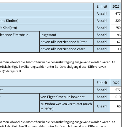
Einheit
2022
Anzahl
677
hne Kind(er)
Anzahl
329
t Kind(ern)
Anzahl
250
iehende Elternteile -
insgesamt
Anzahl
96
davon alleinerziehende Mütter
Anzahl
67
davon alleinerziehende Väter
Anzahl
30
 werden, obwohl die Anschriften für die Zensusbefragung ausgewählt worden waren. An
rücksichtigt. Bevölkerungszahlen unter Berücksichtigung dieser Differenz von
ch)" dargestellt.
Einheit
2022
mt
Anzahl
677
r
von Eigentümer/-in bewohnt
Anzahl
610
zu Wohnzwecken vermietet (auch
Anzahl
66
mietfrei)
 werden, obwohl die Anschriften für die Zensusbefragung ausgewählt worden waren. An
rücksichtigt. Bevölkerungszahlen unter Berücksichtigung dieser Differenz von