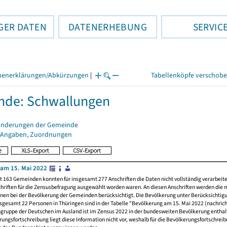
GER DATEN
DATENERHEBUNG
SERVIC
henerklärungen/Abkürzungen
|
Tabellenköpfe verschob
nde: Schwallungen
änderungen der Gemeinde
 Angaben, Zuordnungen
am 15. Mai 2022
t 163 Gemeinden konnten für insgesamt 277 Anschriften die Daten nicht vollständig verarbeit
hriften für die Zensusbefragung ausgewählt worden waren. An diesen Anschriften werden die 
nen bei der Bevölkerung der Gemeinden berücksichtigt. Die Bevölkerung unter Berücksichtig
nsgesamt 22 Personen in Thüringen sind in der Tabelle "Bevölkerung am 15. Mai 2022 (nachricht
ngruppe der Deutschen im Ausland ist im Zensus 2022 in der bundesweiten Bevölkerung enthal
rungsfortschreibung liegt diese Information nicht vor, weshalb für die Bevölkerungsfortschrei