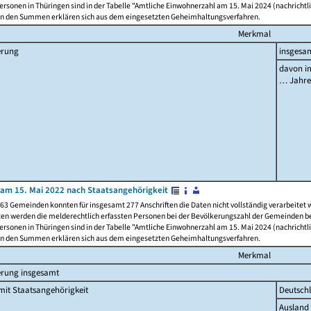
rsonen in Thüringen sind in der Tabelle "Amtliche Einwohnerzahl am 15. Mai 2024 (nachrichtli
n den Summen erklären sich aus dem eingesetzten Geheimhaltungsverfahren.
Merkmal
erung
insgesa
davon im
… Jahr
am 15. Mai 2022 nach Staatsangehörigkeit
63 Gemeinden konnten für insgesamt 277 Anschriften die Daten nicht vollständig verarbeitet
ten werden die melderechtlich erfassten Personen bei der Bevölkerungszahl der Gemeinden be
rsonen in Thüringen sind in der Tabelle "Amtliche Einwohnerzahl am 15. Mai 2024 (nachrichtli
n den Summen erklären sich aus dem eingesetzten Geheimhaltungsverfahren.
Merkmal
erung insgesamt
it Staatsangehörigkeit
Deutsch
Ausland