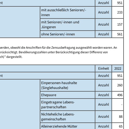
mt
Anzahl
951
mit ausschließlich Senioren/-
Anzahl
233
innen
mit Senioren/-innen und
Anzahl
157
Jüngeren
ohne Senioren/-innen
Anzahl
561
 werden, obwohl die Anschriften für die Zensusbefragung ausgewählt worden waren. An
rücksichtigt. Bevölkerungszahlen unter Berücksichtigung dieser Differenz von
ch)" dargestellt.
Einheit
2022
mt
Anzahl
951
Einpersonen-haushalte
Anzahl
260
(Singlehaushalte)
Ehepaare
Anzahl
496
Eingetragene Lebens-
Anzahl
-
partnerschaften
Nichteheliche Lebens-
Anzahl
88
gemeinschaften
Alleinerziehende Mütter
Anzahl
65