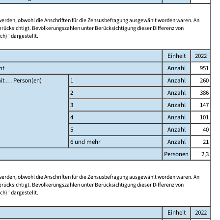
 werden, obwohl die Anschriften für die Zensusbefragung ausgewählt worden waren. An
rücksichtigt. Bevölkerungszahlen unter Berücksichtigung dieser Differenz von
ch)" dargestellt.
Einheit
2022
mt
Anzahl
951
it … Person(en)
1
Anzahl
260
2
Anzahl
386
3
Anzahl
147
4
Anzahl
101
5
Anzahl
40
6 und mehr
Anzahl
21
Personen
2,3
 werden, obwohl die Anschriften für die Zensusbefragung ausgewählt worden waren. An
rücksichtigt. Bevölkerungszahlen unter Berücksichtigung dieser Differenz von
ch)" dargestellt.
Einheit
2022