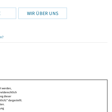
E
WIR ÜBER UNS
en?
et werden,
melderechtlich
ung dieser
lich)" dargestellt.
ten.
bung