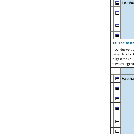
Hausha
Haushalte am
In bundesweit 1
diesen Anschrif
insgesamt 22 Pe
Abweichungen i
Hausha