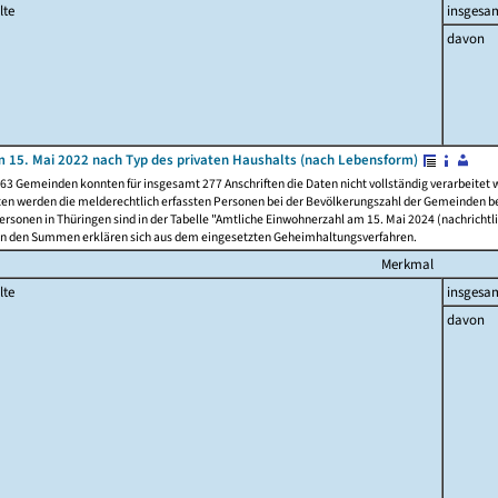
lte
insgesa
davon
 15. Mai 2022 nach Typ des privaten Haushalts (nach Lebensform)
63 Gemeinden konnten für insgesamt 277 Anschriften die Daten nicht vollständig verarbeitet
ten werden die melderechtlich erfassten Personen bei der Bevölkerungszahl der Gemeinden be
rsonen in Thüringen sind in der Tabelle "Amtliche Einwohnerzahl am 15. Mai 2024 (nachrichtli
n den Summen erklären sich aus dem eingesetzten Geheimhaltungsverfahren.
Merkmal
lte
insgesa
davon