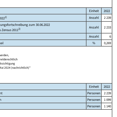
Einheit
2022
1)
Anzahl
2 239
2022
rungsfortschreibung zum 30.06.2022
Anzahl
2 233
2)
s Zensus 2011
Anzahl
6
ual
%
0,269
werden,
melderechtlich
cksichtigung
Mai 2024 (nachrichtlich)"
Einheit
2022
mt
Personen
2 239
h
Personen
1 099
Personen
1 140