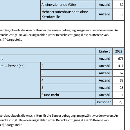
Alleinerziehende Väter
Anzahl
32
Mehrpersonenhaushalte ohne
Anzahl
18
Kernfamilie
 werden, obwohl die Anschriften für die Zensusbefragung ausgewählt worden waren. An
rücksichtigt. Bevölkerungszahlen unter Berücksichtigung dieser Differenz von
ch)" dargestellt.
Einheit
2022
mt
Anzahl
677
it … Person(en)
2
Anzahl
417
3
Anzahl
162
4
Anzahl
82
5
Anzahl
13
6 und mehr
Anzahl
4
Personen
2,6
 werden, obwohl die Anschriften für die Zensusbefragung ausgewählt worden waren. An
rücksichtigt. Bevölkerungszahlen unter Berücksichtigung dieser Differenz von
ch)" dargestellt.