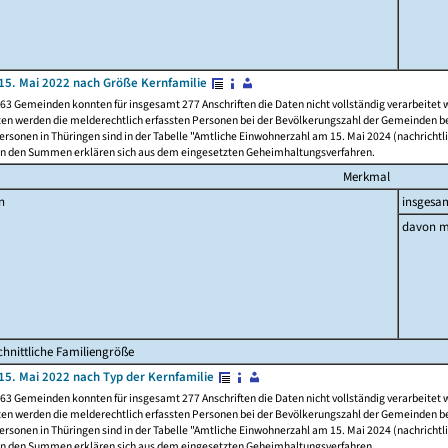
15. Mai 2022 nach Größe Kernfamilie
63 Gemeinden konnten für insgesamt 277 Anschriften die Daten nicht vollständig verarbeitet
ten werden die melderechtlich erfassten Personen bei der Bevölkerungszahl der Gemeinden be
rsonen in Thüringen sind in der Tabelle "Amtliche Einwohnerzahl am 15. Mai 2024 (nachrichtli
n den Summen erklären sich aus dem eingesetzten Geheimhaltungsverfahren.
Merkmal
n
insgesa
davon m
hnittliche Familiengröße
15. Mai 2022 nach Typ der Kernfamilie
63 Gemeinden konnten für insgesamt 277 Anschriften die Daten nicht vollständig verarbeitet
ten werden die melderechtlich erfassten Personen bei der Bevölkerungszahl der Gemeinden be
rsonen in Thüringen sind in der Tabelle "Amtliche Einwohnerzahl am 15. Mai 2024 (nachrichtli
n den Summen erklären sich aus dem eingesetzten Geheimhaltungsverfahren.