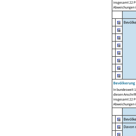
insgesamt 22 Pe
Abweichungen i
Bevölk
Bevölkerung 
In bundesweit 1
diesen Anschrif
insgesamt 22 Pe
Abweichungen i
Bevölk
Davon m