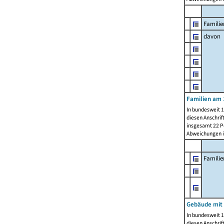
Familie
davon
Familien am 
In bundesweit 1
diesen Anschrif
insgesamt 22 Pe
Abweichungen i
Famili
Gebäude mit
In bundesweit 1
diesen Anschrif