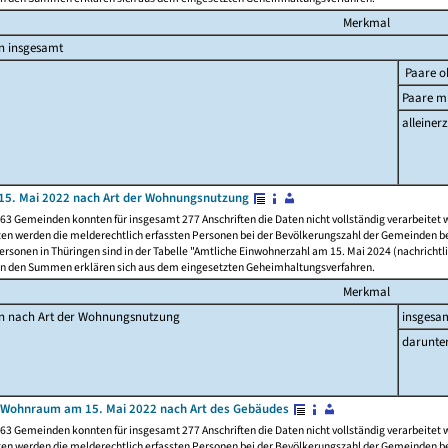
Merkmal
n insgesamt
Paare o
Paare mi
alleinerz
15. Mai 2022 nach Art der Wohnungsnutzung
63 Gemeinden konnten für insgesamt 277 Anschriften die Daten nicht vollständig verarbeitet
ten werden die melderechtlich erfassten Personen bei der Bevölkerungszahl der Gemeinden be
rsonen in Thüringen sind in der Tabelle "Amtliche Einwohnerzahl am 15. Mai 2024 (nachrichtli
n den Summen erklären sich aus dem eingesetzten Geheimhaltungsverfahren.
Merkmal
en nach Art der Wohnungsnutzung
insgesa
darunte
 Wohnraum am 15. Mai 2022 nach Art des Gebäudes
63 Gemeinden konnten für insgesamt 277 Anschriften die Daten nicht vollständig verarbeitet
ten werden die melderechtlich erfassten Personen bei der Bevölkerungszahl der Gemeinden be