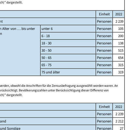
ch)" dargestellt.
Einheit
2022
mt
Personen
2 239
 Alter von … bis unter
unter 6
Personen
105
en
6 - 18
Personen
200
18 - 30
Personen
138
30 - 50
Personen
515
50 - 65
Personen
654
65 - 75
Personen
315
75 und älter
Personen
319
 werden, obwohl die Anschriften für die Zensusbefragung ausgewählt worden waren. An
rücksichtigt. Bevölkerungszahlen unter Berücksichtigung dieser Differenz von
ch)" dargestellt.
Einheit
2022
Personen
2 239
land
Personen
2 212
 und Sonstige
Personen
27