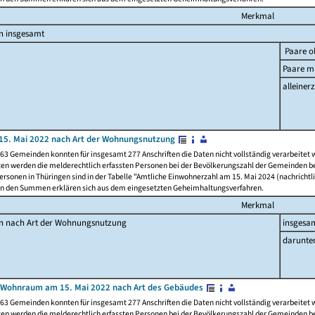
Merkmal
n insgesamt
Paare o
Paare mi
alleinerz
15. Mai 2022 nach Art der Wohnungsnutzung
63 Gemeinden konnten für insgesamt 277 Anschriften die Daten nicht vollständig verarbeitet
ten werden die melderechtlich erfassten Personen bei der Bevölkerungszahl der Gemeinden be
rsonen in Thüringen sind in der Tabelle "Amtliche Einwohnerzahl am 15. Mai 2024 (nachrichtli
n den Summen erklären sich aus dem eingesetzten Geheimhaltungsverfahren.
Merkmal
en nach Art der Wohnungsnutzung
insgesa
darunte
 Wohnraum am 15. Mai 2022 nach Art des Gebäudes
63 Gemeinden konnten für insgesamt 277 Anschriften die Daten nicht vollständig verarbeitet
ten werden die melderechtlich erfassten Personen bei der Bevölkerungszahl der Gemeinden be