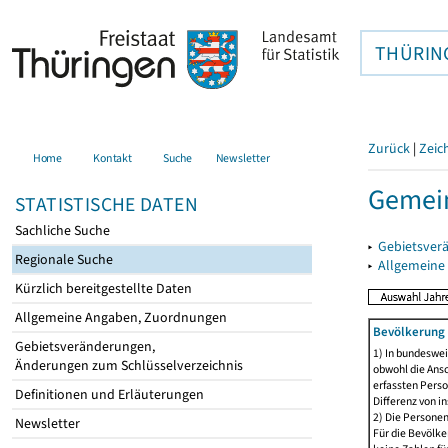
THÜRIN
Zurück
|
Zeic
Home
Kontakt
Suche
Newsletter
Gemein
STATISTISCHE DATEN
Sachliche Suche
▸
Gebietsver
Regionale Suche
▸
Allgemeine
Kürzlich bereitgestellte Daten
Allgemeine Angaben, Zuordnungen
Bevölkerung 
Gebietsveränderungen,
1) In bundeswei
Änderungen zum Schlüsselverzeichnis
obwohl die Ansc
erfassten Perso
Definitionen und Erläuterungen
Differenz von i
2) Die Persone
Newsletter
Für die Bevölke