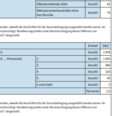
Alleinerziehende Väter
Anzahl
82
Mehrpersonenhaushalte ohne
Anzahl
76
Kernfamilie
 werden, obwohl die Anschriften für die Zensusbefragung ausgewählt worden waren. An
rücksichtigt. Bevölkerungszahlen unter Berücksichtigung dieser Differenz von
ch)" dargestellt.
Einheit
2022
mt
Anzahl
2 878
it … Person(en)
2
Anzahl
1 820
3
Anzahl
686
4
Anzahl
324
5
Anzahl
45
6 und mehr
Anzahl
5
Personen
2,5
 werden, obwohl die Anschriften für die Zensusbefragung ausgewählt worden waren. An
rücksichtigt. Bevölkerungszahlen unter Berücksichtigung dieser Differenz von
ch)" dargestellt.