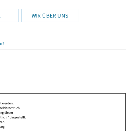
E
WIR ÜBER UNS
en?
et werden,
melderechtlich
ung dieser
lich)" dargestellt.
ten.
bung