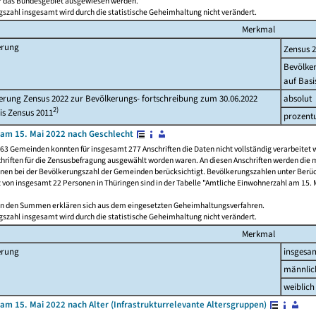
ür das Bundesgebiet ausgewiesen werden.
szahl insgesamt wird durch die statistische Geheimhaltung nicht verändert.
Merkmal
erung
Zensus 
Bevölke
auf Basi
rung Zensus 2022 zur Bevölkerungs- fortschreibung zum 30.06.2022
absolut
2)
is Zensus 2011
prozent
am 15. Mai 2022 nach Geschlecht
63 Gemeinden konnten für insgesamt 277 Anschriften die Daten nicht vollständig verarbeitet 
hriften für die Zensusbefragung ausgewählt worden waren. An diesen Anschriften werden die 
onen bei der Bevölkerungszahl der Gemeinden berücksichtigt. Bevölkerungszahlen unter Berü
z von insgesamt 22 Personen in Thüringen sind in der Tabelle "Amtliche Einwohnerzahl am 15. 
n den Summen erklären sich aus dem eingesetzten Geheimhaltungsverfahren.
szahl insgesamt wird durch die statistische Geheimhaltung nicht verändert.
Merkmal
erung
insgesa
männlic
weiblich
am 15. Mai 2022 nach Alter (Infrastrukturrelevante Altersgruppen)