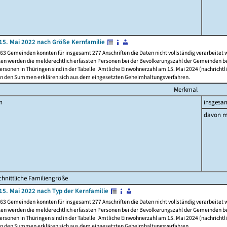
15. Mai 2022 nach Größe Kernfamilie
63 Gemeinden konnten für insgesamt 277 Anschriften die Daten nicht vollständig verarbeitet
ten werden die melderechtlich erfassten Personen bei der Bevölkerungszahl der Gemeinden be
rsonen in Thüringen sind in der Tabelle "Amtliche Einwohnerzahl am 15. Mai 2024 (nachrichtli
n den Summen erklären sich aus dem eingesetzten Geheimhaltungsverfahren.
Merkmal
n
insgesa
davon m
hnittliche Familiengröße
15. Mai 2022 nach Typ der Kernfamilie
63 Gemeinden konnten für insgesamt 277 Anschriften die Daten nicht vollständig verarbeitet
ten werden die melderechtlich erfassten Personen bei der Bevölkerungszahl der Gemeinden be
rsonen in Thüringen sind in der Tabelle "Amtliche Einwohnerzahl am 15. Mai 2024 (nachrichtli
n den Summen erklären sich aus dem eingesetzten Geheimhaltungsverfahren.