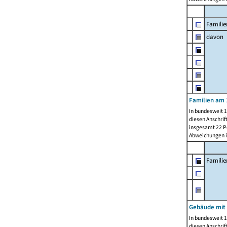
Familie
davon
Familien am 
In bundesweit 1
diesen Anschrif
insgesamt 22 Pe
Abweichungen i
Famili
Gebäude mit
In bundesweit 1
diesen Anschrif