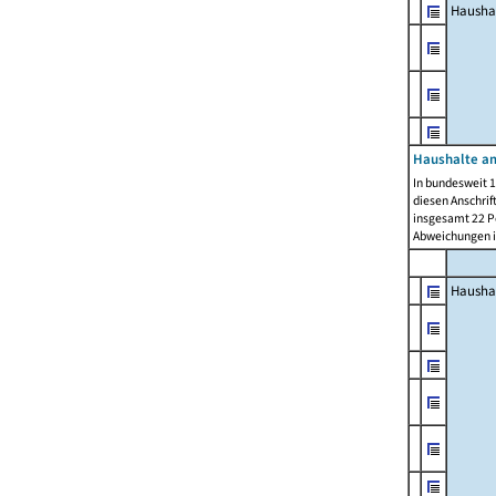
Hausha
Haushalte am
In bundesweit 1
diesen Anschrif
insgesamt 22 Pe
Abweichungen i
Hausha