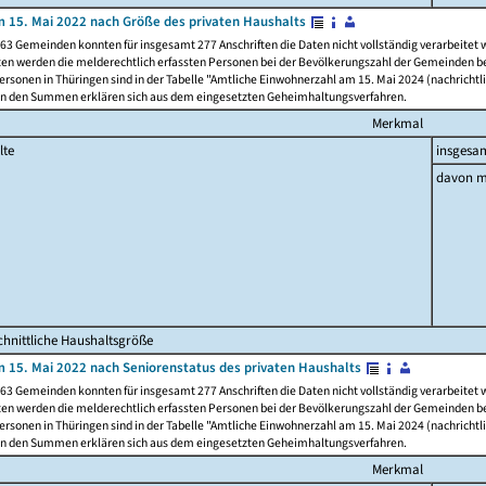
 15. Mai 2022 nach Größe des privaten Haushalts
63 Gemeinden konnten für insgesamt 277 Anschriften die Daten nicht vollständig verarbeitet
ten werden die melderechtlich erfassten Personen bei der Bevölkerungszahl der Gemeinden be
rsonen in Thüringen sind in der Tabelle "Amtliche Einwohnerzahl am 15. Mai 2024 (nachrichtli
n den Summen erklären sich aus dem eingesetzten Geheimhaltungsverfahren.
Merkmal
lte
insgesa
davon m
hnittliche Haushaltsgröße
 15. Mai 2022 nach Seniorenstatus des privaten Haushalts
63 Gemeinden konnten für insgesamt 277 Anschriften die Daten nicht vollständig verarbeitet
ten werden die melderechtlich erfassten Personen bei der Bevölkerungszahl der Gemeinden be
rsonen in Thüringen sind in der Tabelle "Amtliche Einwohnerzahl am 15. Mai 2024 (nachrichtli
n den Summen erklären sich aus dem eingesetzten Geheimhaltungsverfahren.
Merkmal