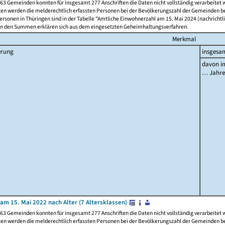
63 Gemeinden konnten für insgesamt 277 Anschriften die Daten nicht vollständig verarbeitet
ten werden die melderechtlich erfassten Personen bei der Bevölkerungszahl der Gemeinden be
rsonen in Thüringen sind in der Tabelle "Amtliche Einwohnerzahl am 15. Mai 2024 (nachrichtli
n den Summen erklären sich aus dem eingesetzten Geheimhaltungsverfahren.
Merkmal
erung
insgesa
davon im
… Jahr
am 15. Mai 2022 nach Alter (7 Altersklassen)
63 Gemeinden konnten für insgesamt 277 Anschriften die Daten nicht vollständig verarbeitet
ten werden die melderechtlich erfassten Personen bei der Bevölkerungszahl der Gemeinden be