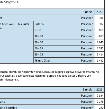
ch)" dargestellt.
Einheit
2022
mt
Personen
9 394
 Alter von … bis unter
unter 6
Personen
397
en
6 - 18
Personen
869
18 - 30
Personen
653
30 - 50
Personen
2 040
50 - 65
Personen
2 531
65 - 75
Personen
1 414
75 und älter
Personen
1 491
 werden, obwohl die Anschriften für die Zensusbefragung ausgewählt worden waren. An
rücksichtigt. Bevölkerungszahlen unter Berücksichtigung dieser Differenz von
ch)" dargestellt.
Einheit
2022
Personen
9 394
land
Personen
9 175
 und Sonstige
Personen
220