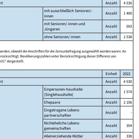
mt
Anzahl
4 530
mit ausschließlich Senioren/-
Anzahl
1 400
innen
mit Senioren/-innen und
Anzahl
593
Jüngeren
ohne Senioren/-innen
Anzahl
2 538
 werden, obwohl die Anschriften für die Zensusbefragung ausgewählt worden waren. An
rücksichtigt. Bevölkerungszahlen unter Berücksichtigung dieser Differenz von
ch)" dargestellt.
Einheit
2022
mt
Anzahl
4 530
Einpersonen-haushalte
Anzahl
1 574
(Singlehaushalte)
Ehepaare
Anzahl
2 106
Eingetragene Lebens-
Anzahl
-
partnerschaften
Nichteheliche Lebens-
Anzahl
354
gemeinschaften
Alleinerziehende Mütter
Anzahl
338