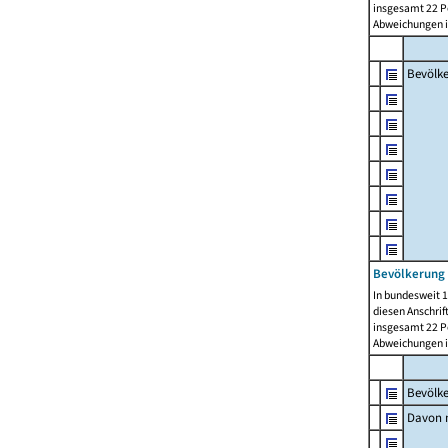
insgesamt 22 Pe
Abweichungen i
Bevölk
Bevölkerung 
In bundesweit 1
diesen Anschrif
insgesamt 22 Pe
Abweichungen i
Bevölk
Davon m