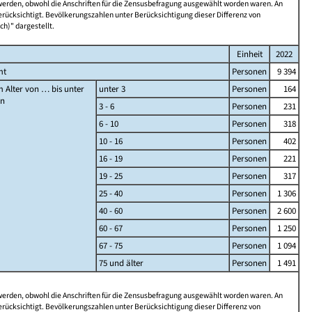
 werden, obwohl die Anschriften für die Zensusbefragung ausgewählt worden waren. An
rücksichtigt. Bevölkerungszahlen unter Berücksichtigung dieser Differenz von
ch)" dargestellt.
Einheit
2022
mt
Personen
9 394
 Alter von … bis unter
unter 3
Personen
164
en
3 - 6
Personen
231
6 - 10
Personen
318
10 - 16
Personen
402
16 - 19
Personen
221
19 - 25
Personen
317
25 - 40
Personen
1 306
40 - 60
Personen
2 600
60 - 67
Personen
1 250
67 - 75
Personen
1 094
75 und älter
Personen
1 491
 werden, obwohl die Anschriften für die Zensusbefragung ausgewählt worden waren. An
rücksichtigt. Bevölkerungszahlen unter Berücksichtigung dieser Differenz von