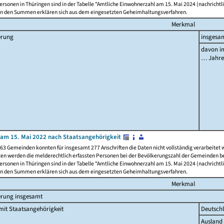
rsonen in Thüringen sind in der Tabelle "Amtliche Einwohnerzahl am 15. Mai 2024 (nachrichtli
n den Summen erklären sich aus dem eingesetzten Geheimhaltungsverfahren.
Merkmal
erung
insgesa
davon im
… Jahr
am 15. Mai 2022 nach Staatsangehörigkeit
63 Gemeinden konnten für insgesamt 277 Anschriften die Daten nicht vollständig verarbeitet
ten werden die melderechtlich erfassten Personen bei der Bevölkerungszahl der Gemeinden be
rsonen in Thüringen sind in der Tabelle "Amtliche Einwohnerzahl am 15. Mai 2024 (nachrichtli
n den Summen erklären sich aus dem eingesetzten Geheimhaltungsverfahren.
Merkmal
erung insgesamt
it Staatsangehörigkeit
Deutsch
Ausland