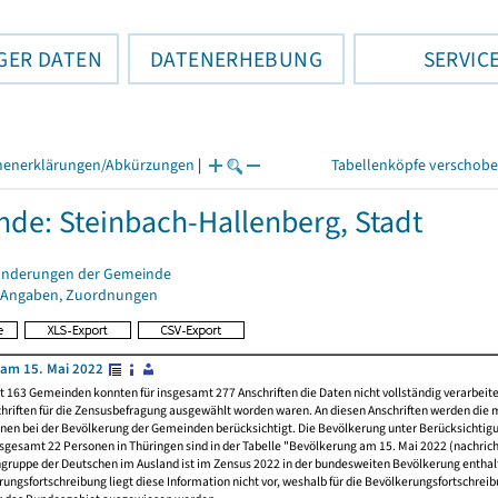
GER DATEN
DATENERHEBUNG
SERVIC
henerklärungen/Abkürzungen
|
Tabellenköpfe verschob
de: Steinbach-Hallenberg, Stadt
änderungen der Gemeinde
 Angaben, Zuordnungen
am 15. Mai 2022
t 163 Gemeinden konnten für insgesamt 277 Anschriften die Daten nicht vollständig verarbeit
hriften für die Zensusbefragung ausgewählt worden waren. An diesen Anschriften werden die 
nen bei der Bevölkerung der Gemeinden berücksichtigt. Die Bevölkerung unter Berücksichtig
nsgesamt 22 Personen in Thüringen sind in der Tabelle "Bevölkerung am 15. Mai 2022 (nachricht
ngruppe der Deutschen im Ausland ist im Zensus 2022 in der bundesweiten Bevölkerung enthal
rungsfortschreibung liegt diese Information nicht vor, weshalb für die Bevölkerungsfortschrei