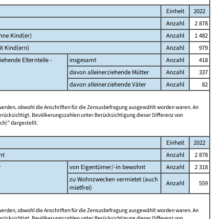
Einheit
2022
Anzahl
2 878
hne Kind(er)
Anzahl
1 482
t Kind(ern)
Anzahl
979
iehende Elternteile -
insgesamt
Anzahl
418
davon alleinerziehende Mütter
Anzahl
337
davon alleinerziehende Väter
Anzahl
82
 werden, obwohl die Anschriften für die Zensusbefragung ausgewählt worden waren. An
rücksichtigt. Bevölkerungszahlen unter Berücksichtigung dieser Differenz von
ch)" dargestellt.
Einheit
2022
mt
Anzahl
2 878
r
von Eigentümer/-in bewohnt
Anzahl
2 318
zu Wohnzwecken vermietet (auch
Anzahl
559
mietfrei)
 werden, obwohl die Anschriften für die Zensusbefragung ausgewählt worden waren. An
rücksichtigt. Bevölkerungszahlen unter Berücksichtigung dieser Differenz von