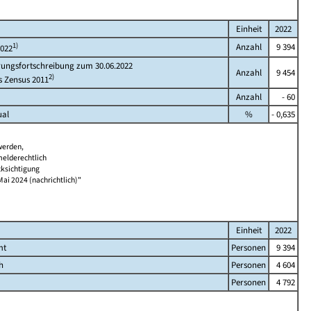
Einheit
2022
1)
Anzahl
9 394
2022
rungsfortschreibung zum 30.06.2022
Anzahl
9 454
2)
s Zensus 2011
Anzahl
- 60
ual
%
- 0,635
werden,
melderechtlich
cksichtigung
Mai 2024 (nachrichtlich)"
Einheit
2022
mt
Personen
9 394
h
Personen
4 604
Personen
4 792