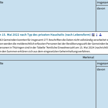
lte
insgesa
davon
 15. Mai 2022 nach Typ des privaten Haushalts (nach Lebensform)
63 Gemeinden konnten für insgesamt 277 Anschriften die Daten nicht vollständig verarbeitet
ten werden die melderechtlich erfassten Personen bei der Bevölkerungszahl der Gemeinden be
rsonen in Thüringen sind in der Tabelle "Amtliche Einwohnerzahl am 15. Mai 2024 (nachrichtli
n den Summen erklären sich aus dem eingesetzten Geheimhaltungsverfahren.
Merkmal
lte
insgesa
davon