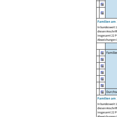
Familien am 
In bundesweit 1
diesen Anschrif
insgesamt 22 Pe
Abweichungen i
Familie
Durchsc
Familien am 
In bundesweit 1
diesen Anschrif
insgesamt 22 Pe
Abweichungen i