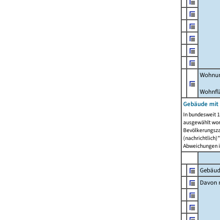
Wohnun
Wohnfl
Gebäude mit
In bundesweit 1
ausgewählt wor
Bevölkerungszah
(nachrichtlich)"
Abweichungen i
Gebäud
Davon m