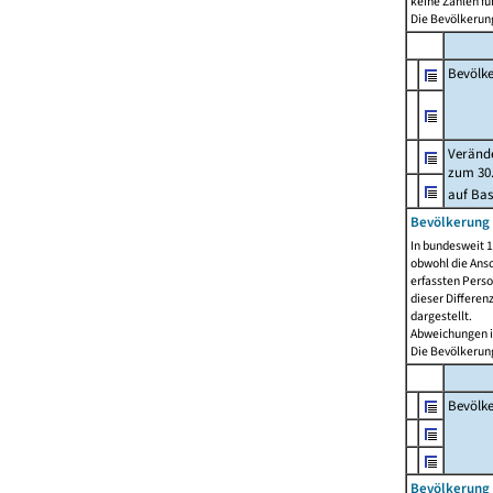
keine Zahlen f
Die Bevölkerung
Bevölk
Verände
zum 30.
auf Bas
Bevölkerung 
In bundesweit 1
obwohl die Ansc
erfassten Pers
dieser Differen
dargestellt.
Abweichungen i
Die Bevölkerung
Bevölk
Bevölkerung 