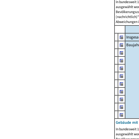
In bundesweit 1
ausgewählt wor
Bevölkerungszah
(nachrichtlich)"
Abweichungen i
Insges
Baujahr
Gebäude mit
In bundesweit 1
ausgewählt wor