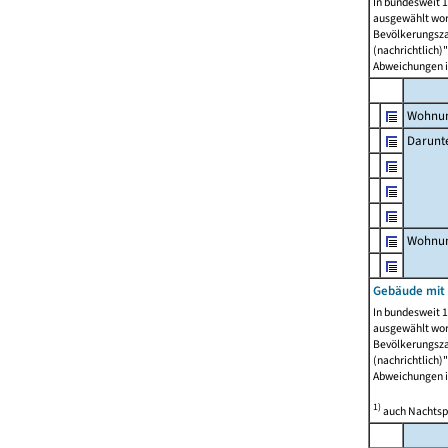
In bundesweit 1
ausgewählt wor
Bevölkerungszah
(nachrichtlich)"
Abweichungen i
Wohnun
Darunt
Wohnun
Gebäude mit
In bundesweit 1
ausgewählt wor
Bevölkerungszah
(nachrichtlich)"
Abweichungen i
1)
auch Nachtsp