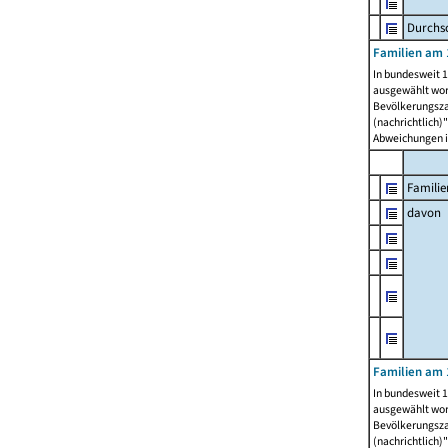
Durchsc
Familien am 
In bundesweit 1
ausgewählt wor
Bevölkerungszah
(nachrichtlich)"
Abweichungen i
Familie
davon
Familien am 
In bundesweit 1
ausgewählt wor
Bevölkerungszah
(nachrichtlich)"