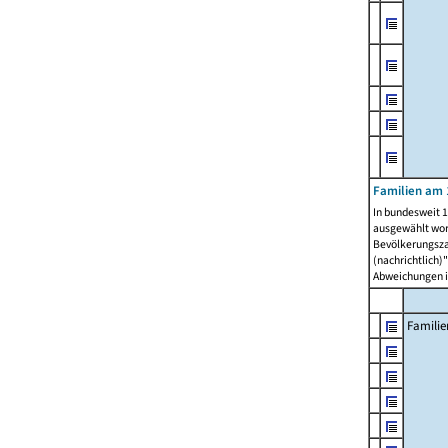
Familien am 
In bundesweit 1
ausgewählt wor
Bevölkerungszah
(nachrichtlich)"
Abweichungen i
Familie