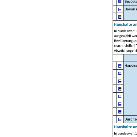
Bevölk
Davon m
Haushalte am
In bundesweit 1
ausgewählt wor
Bevölkerungszah
(nachrichtlich)"
Abweichungen i
Hausha
Durchsc
Haushalte am
In bundesweit 1