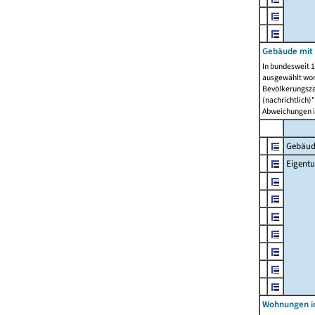
Gebäude mit
In bundesweit 1
ausgewählt wor
Bevölkerungszah
(nachrichtlich)"
Abweichungen i
Gebäud
Eigent
Wohnungen in