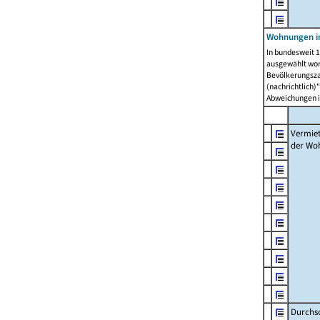
Wohnungen in
In bundesweit 1
ausgewählt wor
Bevölkerungszah
(nachrichtlich)"
Abweichungen i
Vermie
der Wo
Durchs