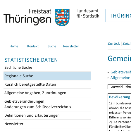
THÜRIN
Zurück
|
Zeic
Home
Kontakt
Suche
Newsletter
Gemein
STATISTISCHE DATEN
Sachliche Suche
▸
Gebietsver
Regionale Suche
▸
Allgemeine
Kürzlich bereitgestellte Daten
Allgemeine Angaben, Zuordnungen
Bevölkerung 
Gebietsveränderungen,
1) In bundeswei
Änderungen zum Schlüsselverzeichnis
obwohl die Ansc
erfassten Perso
Definitionen und Erläuterungen
Differenz von i
2) Die Persone
Newsletter
Für die Bevölke