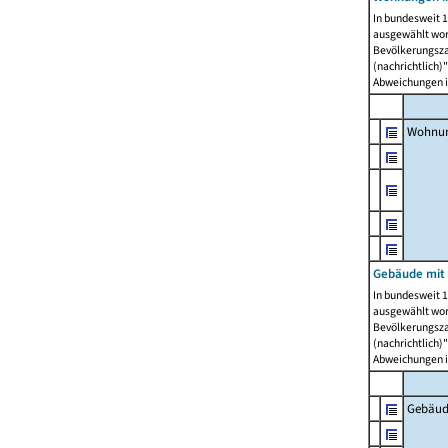
In bundesweit 1
ausgewählt wor
Bevölkerungszah
(nachrichtlich)"
Abweichungen i
Wohnun
Gebäude mit 
In bundesweit 1
ausgewählt wor
Bevölkerungszah
(nachrichtlich)"
Abweichungen i
Gebäud