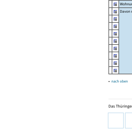
Wohnun
Davon m
▴
nach oben
Das Thüringer