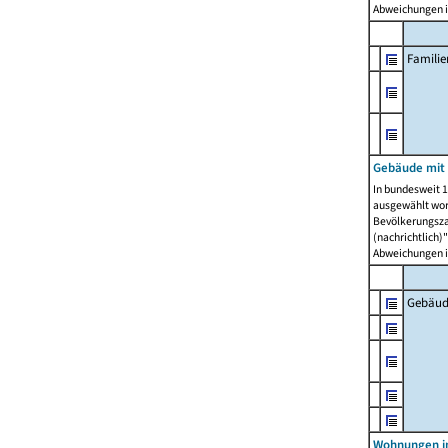
Abweichungen i
Famili
Gebäude mit
In bundesweit 1
ausgewählt wor
Bevölkerungszah
(nachrichtlich)"
Abweichungen i
Gebäud
Wohnungen i