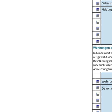
Gebäud
Heizun
Wohnungen i
In bundesweit 1
ausgewählt wor
Bevölkerungszah
(nachrichtlich)"
Abweichungen i
Wohnun
Davon 