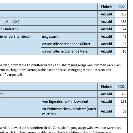
Einheit
2022
Anzahl
308
hne Kind(er)
Anzahl
138
t Kind(ern)
Anzahl
124
iehende Elternteile -
insgesamt
Anzahl
45
davon alleinerziehende Mütter
Anzahl
33
davon alleinerziehende Väter
Anzahl
10
 werden, obwohl die Anschriften für die Zensusbefragung ausgewählt worden waren. An
rücksichtigt. Bevölkerungszahlen unter Berücksichtigung dieser Differenz von
ch)" dargestellt.
Einheit
2022
mt
Anzahl
308
r
von Eigentümer/-in bewohnt
Anzahl
273
zu Wohnzwecken vermietet (auch
Anzahl
39
mietfrei)
 werden, obwohl die Anschriften für die Zensusbefragung ausgewählt worden waren. An
rücksichtigt. Bevölkerungszahlen unter Berücksichtigung dieser Differenz von