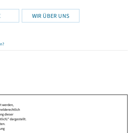
E
WIR ÜBER UNS
en?
et werden,
melderechtlich
ung dieser
lich)" dargestellt.
ten.
bung