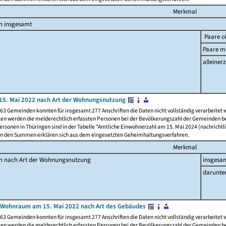
Merkmal
n insgesamt
Paare o
Paare mi
alleinerz
15. Mai 2022 nach Art der Wohnungsnutzung
63 Gemeinden konnten für insgesamt 277 Anschriften die Daten nicht vollständig verarbeitet
ten werden die melderechtlich erfassten Personen bei der Bevölkerungszahl der Gemeinden be
rsonen in Thüringen sind in der Tabelle "Amtliche Einwohnerzahl am 15. Mai 2024 (nachrichtli
n den Summen erklären sich aus dem eingesetzten Geheimhaltungsverfahren.
Merkmal
en nach Art der Wohnungsnutzung
insgesa
darunte
 Wohnraum am 15. Mai 2022 nach Art des Gebäudes
63 Gemeinden konnten für insgesamt 277 Anschriften die Daten nicht vollständig verarbeitet
ten werden die melderechtlich erfassten Personen bei der Bevölkerungszahl der Gemeinden be