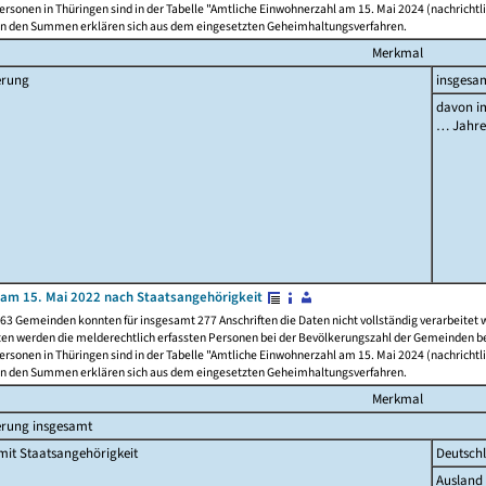
rsonen in Thüringen sind in der Tabelle "Amtliche Einwohnerzahl am 15. Mai 2024 (nachrichtli
n den Summen erklären sich aus dem eingesetzten Geheimhaltungsverfahren.
Merkmal
erung
insgesa
davon im
… Jahr
am 15. Mai 2022 nach Staatsangehörigkeit
63 Gemeinden konnten für insgesamt 277 Anschriften die Daten nicht vollständig verarbeitet
ten werden die melderechtlich erfassten Personen bei der Bevölkerungszahl der Gemeinden be
rsonen in Thüringen sind in der Tabelle "Amtliche Einwohnerzahl am 15. Mai 2024 (nachrichtli
n den Summen erklären sich aus dem eingesetzten Geheimhaltungsverfahren.
Merkmal
erung insgesamt
it Staatsangehörigkeit
Deutsch
Ausland