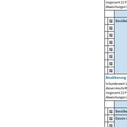
insgesamt 22 Pe
Abweichungen i
Bevölk
Bevölkerung 
In bundesweit 1
diesen Anschrif
insgesamt 22 Pe
Abweichungen i
Bevölk
Davon m