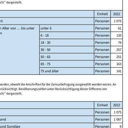
ch)" dargestellt.
Einheit
2022
mt
Personen
1 075
 Alter von … bis unter
unter 6
Personen
61
en
6 - 18
Personen
120
18 - 30
Personen
76
30 - 50
Personen
257
50 - 65
Personen
251
65 - 75
Personen
163
75 und älter
Personen
141
 werden, obwohl die Anschriften für die Zensusbefragung ausgewählt worden waren. An
rücksichtigt. Bevölkerungszahlen unter Berücksichtigung dieser Differenz von
ch)" dargestellt.
Einheit
2022
Personen
1 075
land
Personen
1 067
 und Sonstige
Personen
9