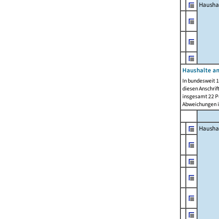
Hausha
Haushalte am
In bundesweit 1
diesen Anschrif
insgesamt 22 Pe
Abweichungen i
Hausha