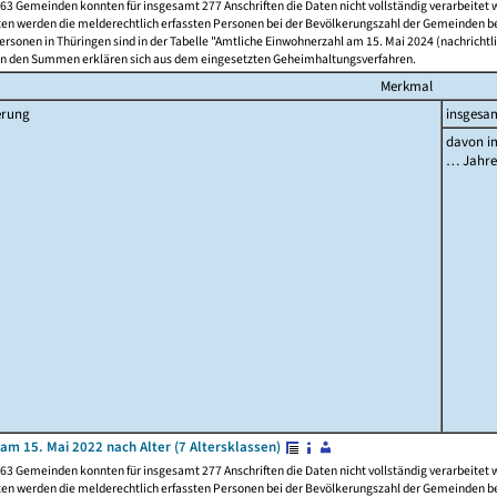
63 Gemeinden konnten für insgesamt 277 Anschriften die Daten nicht vollständig verarbeitet
ten werden die melderechtlich erfassten Personen bei der Bevölkerungszahl der Gemeinden be
rsonen in Thüringen sind in der Tabelle "Amtliche Einwohnerzahl am 15. Mai 2024 (nachrichtli
n den Summen erklären sich aus dem eingesetzten Geheimhaltungsverfahren.
Merkmal
erung
insgesa
davon im
… Jahr
am 15. Mai 2022 nach Alter (7 Altersklassen)
63 Gemeinden konnten für insgesamt 277 Anschriften die Daten nicht vollständig verarbeitet
ten werden die melderechtlich erfassten Personen bei der Bevölkerungszahl der Gemeinden be