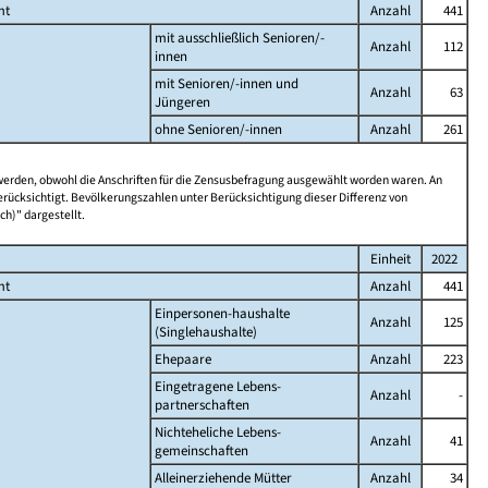
mt
Anzahl
441
mit ausschließlich Senioren/-
Anzahl
112
innen
mit Senioren/-innen und
Anzahl
63
Jüngeren
ohne Senioren/-innen
Anzahl
261
 werden, obwohl die Anschriften für die Zensusbefragung ausgewählt worden waren. An
rücksichtigt. Bevölkerungszahlen unter Berücksichtigung dieser Differenz von
ch)" dargestellt.
Einheit
2022
mt
Anzahl
441
Einpersonen-haushalte
Anzahl
125
(Singlehaushalte)
Ehepaare
Anzahl
223
Eingetragene Lebens-
Anzahl
-
partnerschaften
Nichteheliche Lebens-
Anzahl
41
gemeinschaften
Alleinerziehende Mütter
Anzahl
34