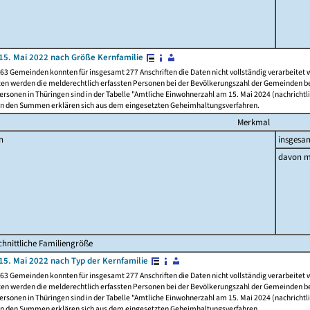
15. Mai 2022 nach Größe Kernfamilie
63 Gemeinden konnten für insgesamt 277 Anschriften die Daten nicht vollständig verarbeitet
ten werden die melderechtlich erfassten Personen bei der Bevölkerungszahl der Gemeinden be
rsonen in Thüringen sind in der Tabelle "Amtliche Einwohnerzahl am 15. Mai 2024 (nachrichtli
n den Summen erklären sich aus dem eingesetzten Geheimhaltungsverfahren.
Merkmal
n
insgesa
davon m
hnittliche Familiengröße
15. Mai 2022 nach Typ der Kernfamilie
63 Gemeinden konnten für insgesamt 277 Anschriften die Daten nicht vollständig verarbeitet
ten werden die melderechtlich erfassten Personen bei der Bevölkerungszahl der Gemeinden be
rsonen in Thüringen sind in der Tabelle "Amtliche Einwohnerzahl am 15. Mai 2024 (nachrichtli
n den Summen erklären sich aus dem eingesetzten Geheimhaltungsverfahren.