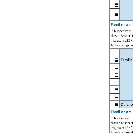
Familien am 
In bundesweit 1
diesen Anschrif
insgesamt 22 Pe
Abweichungen i
Familie
Durchsc
Familien am 
In bundesweit 1
diesen Anschrif
insgesamt 22 Pe
Abweichungen i