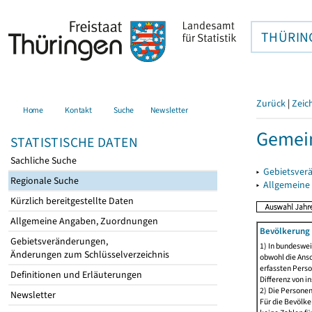
THÜRIN
Zurück
|
Zeic
Home
Kontakt
Suche
Newsletter
Gemein
STATISTISCHE DATEN
Sachliche Suche
▸
Gebietsver
Regionale Suche
▸
Allgemeine
Kürzlich bereitgestellte Daten
Allgemeine Angaben, Zuordnungen
Bevölkerung 
Gebietsveränderungen,
1) In bundeswei
Änderungen zum Schlüsselverzeichnis
obwohl die Ansc
erfassten Perso
Definitionen und Erläuterungen
Differenz von i
2) Die Persone
Newsletter
Für die Bevölke