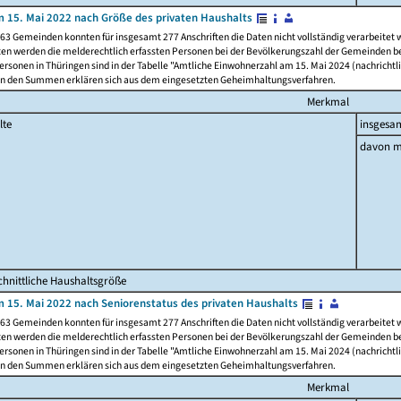
 15. Mai 2022 nach Größe des privaten Haushalts
63 Gemeinden konnten für insgesamt 277 Anschriften die Daten nicht vollständig verarbeitet
ten werden die melderechtlich erfassten Personen bei der Bevölkerungszahl der Gemeinden be
rsonen in Thüringen sind in der Tabelle "Amtliche Einwohnerzahl am 15. Mai 2024 (nachrichtli
n den Summen erklären sich aus dem eingesetzten Geheimhaltungsverfahren.
Merkmal
lte
insgesa
davon m
hnittliche Haushaltsgröße
 15. Mai 2022 nach Seniorenstatus des privaten Haushalts
63 Gemeinden konnten für insgesamt 277 Anschriften die Daten nicht vollständig verarbeitet
ten werden die melderechtlich erfassten Personen bei der Bevölkerungszahl der Gemeinden be
rsonen in Thüringen sind in der Tabelle "Amtliche Einwohnerzahl am 15. Mai 2024 (nachrichtli
n den Summen erklären sich aus dem eingesetzten Geheimhaltungsverfahren.
Merkmal