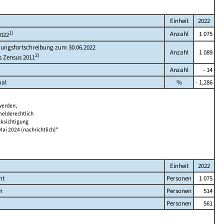
Einheit
2022
1)
Anzahl
1 075
2022
rungsfortschreibung zum 30.06.2022
Anzahl
1 089
2)
s Zensus 2011
Anzahl
- 14
ual
%
- 1,286
werden,
melderechtlich
cksichtigung
Mai 2024 (nachrichtlich)"
Einheit
2022
mt
Personen
1 075
h
Personen
514
Personen
561