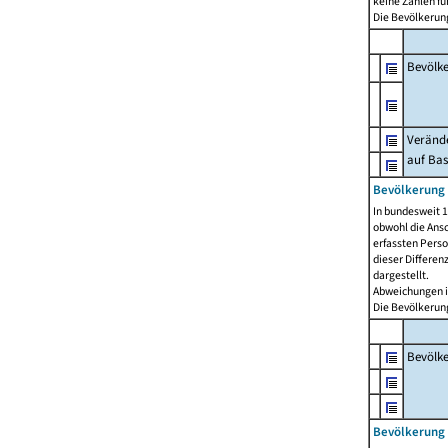
keine Zahlen f
Die Bevölkerung
Bevölk
Verände
auf Bas
Bevölkerung 
In bundesweit 1
obwohl die Ansc
erfassten Pers
dieser Differen
dargestellt.
Abweichungen i
Die Bevölkerung
Bevölk
Bevölkerung 