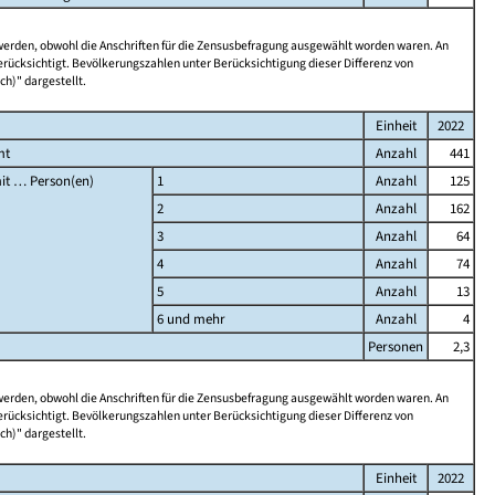
 werden, obwohl die Anschriften für die Zensusbefragung ausgewählt worden waren. An
rücksichtigt. Bevölkerungszahlen unter Berücksichtigung dieser Differenz von
ch)" dargestellt.
Einheit
2022
mt
Anzahl
441
it … Person(en)
1
Anzahl
125
2
Anzahl
162
3
Anzahl
64
4
Anzahl
74
5
Anzahl
13
6 und mehr
Anzahl
4
Personen
2,3
 werden, obwohl die Anschriften für die Zensusbefragung ausgewählt worden waren. An
rücksichtigt. Bevölkerungszahlen unter Berücksichtigung dieser Differenz von
ch)" dargestellt.
Einheit
2022