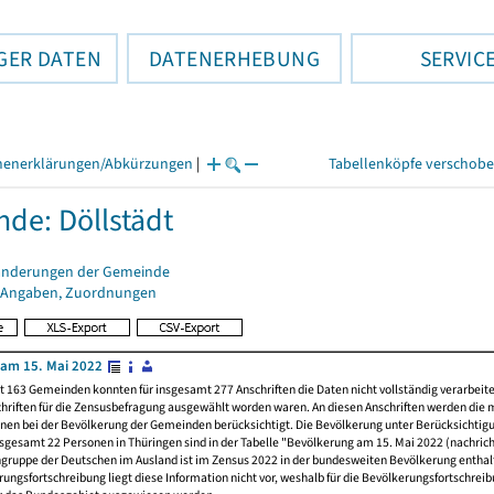
GER DATEN
DATENERHEBUNG
SERVIC
henerklärungen/Abkürzungen
|
Tabellenköpfe verschob
de: Döllstädt
änderungen der Gemeinde
 Angaben, Zuordnungen
am 15. Mai 2022
t 163 Gemeinden konnten für insgesamt 277 Anschriften die Daten nicht vollständig verarbeit
hriften für die Zensusbefragung ausgewählt worden waren. An diesen Anschriften werden die 
nen bei der Bevölkerung der Gemeinden berücksichtigt. Die Bevölkerung unter Berücksichtig
nsgesamt 22 Personen in Thüringen sind in der Tabelle "Bevölkerung am 15. Mai 2022 (nachricht
ngruppe der Deutschen im Ausland ist im Zensus 2022 in der bundesweiten Bevölkerung enthal
rungsfortschreibung liegt diese Information nicht vor, weshalb für die Bevölkerungsfortschrei