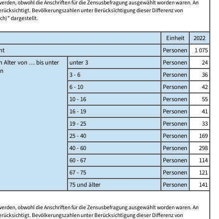
 werden, obwohl die Anschriften für die Zensusbefragung ausgewählt worden waren. An
rücksichtigt. Bevölkerungszahlen unter Berücksichtigung dieser Differenz von
ch)" dargestellt.
Einheit
2022
mt
Personen
1 075
 Alter von … bis unter
unter 3
Personen
24
en
3 - 6
Personen
36
6 - 10
Personen
42
10 - 16
Personen
55
16 - 19
Personen
41
19 - 25
Personen
33
25 - 40
Personen
169
40 - 60
Personen
298
60 - 67
Personen
114
67 - 75
Personen
121
75 und älter
Personen
141
 werden, obwohl die Anschriften für die Zensusbefragung ausgewählt worden waren. An
rücksichtigt. Bevölkerungszahlen unter Berücksichtigung dieser Differenz von