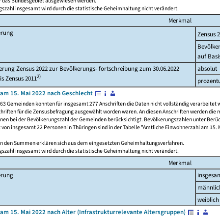
ür das Bundesgebiet ausgewiesen werden.
szahl insgesamt wird durch die statistische Geheimhaltung nicht verändert.
Merkmal
erung
Zensus 
Bevölke
auf Basi
rung Zensus 2022 zur Bevölkerungs- fortschreibung zum 30.06.2022
absolut
2)
is Zensus 2011
prozent
am 15. Mai 2022 nach Geschlecht
63 Gemeinden konnten für insgesamt 277 Anschriften die Daten nicht vollständig verarbeitet 
hriften für die Zensusbefragung ausgewählt worden waren. An diesen Anschriften werden die 
onen bei der Bevölkerungszahl der Gemeinden berücksichtigt. Bevölkerungszahlen unter Berü
z von insgesamt 22 Personen in Thüringen sind in der Tabelle "Amtliche Einwohnerzahl am 15. 
n den Summen erklären sich aus dem eingesetzten Geheimhaltungsverfahren.
szahl insgesamt wird durch die statistische Geheimhaltung nicht verändert.
Merkmal
erung
insgesa
männlic
weiblich
am 15. Mai 2022 nach Alter (Infrastrukturrelevante Altersgruppen)