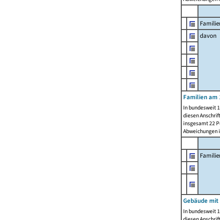
Familie
davon
Familien am 
In bundesweit 1
diesen Anschrif
insgesamt 22 Pe
Abweichungen i
Famili
Gebäude mit
In bundesweit 1
diesen Anschrif