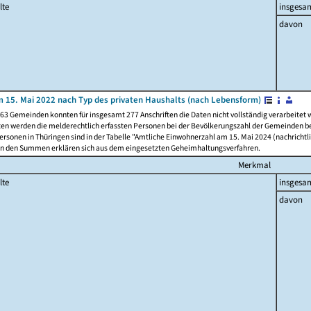
lte
insgesa
davon
 15. Mai 2022 nach Typ des privaten Haushalts (nach Lebensform)
63 Gemeinden konnten für insgesamt 277 Anschriften die Daten nicht vollständig verarbeitet
ten werden die melderechtlich erfassten Personen bei der Bevölkerungszahl der Gemeinden be
rsonen in Thüringen sind in der Tabelle "Amtliche Einwohnerzahl am 15. Mai 2024 (nachrichtli
n den Summen erklären sich aus dem eingesetzten Geheimhaltungsverfahren.
Merkmal
lte
insgesa
davon