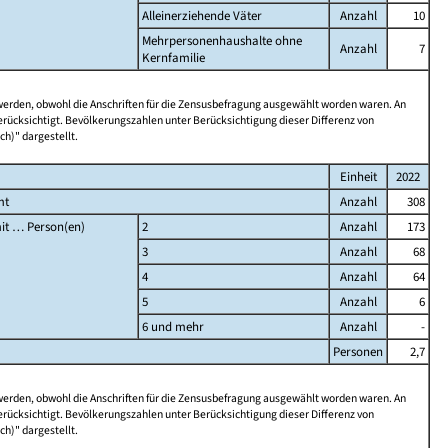
Alleinerziehende Väter
Anzahl
10
Mehrpersonenhaushalte ohne
Anzahl
7
Kernfamilie
 werden, obwohl die Anschriften für die Zensusbefragung ausgewählt worden waren. An
rücksichtigt. Bevölkerungszahlen unter Berücksichtigung dieser Differenz von
ch)" dargestellt.
Einheit
2022
mt
Anzahl
308
it … Person(en)
2
Anzahl
173
3
Anzahl
68
4
Anzahl
64
5
Anzahl
6
6 und mehr
Anzahl
-
Personen
2,7
 werden, obwohl die Anschriften für die Zensusbefragung ausgewählt worden waren. An
rücksichtigt. Bevölkerungszahlen unter Berücksichtigung dieser Differenz von
ch)" dargestellt.