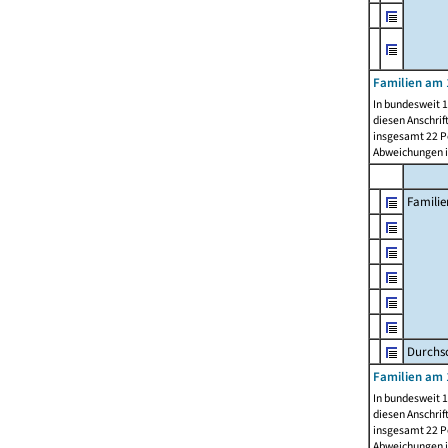
Familien am 
In bundesweit 1
diesen Anschrif
insgesamt 22 Pe
Abweichungen i
Familie
Durchsc
Familien am 
In bundesweit 1
diesen Anschrif
insgesamt 22 Pe
Abweichungen i