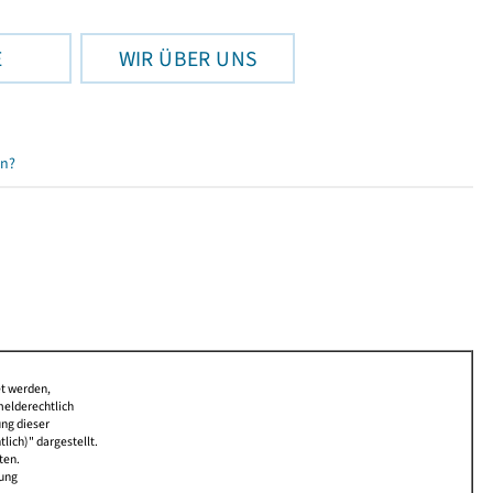
E
WIR ÜBER UNS
en?
et werden,
melderechtlich
ung dieser
lich)" dargestellt.
ten.
bung