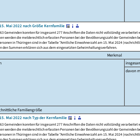
15. Mai 2022 nach Größe Kernfamilie
63 Gemeinden konnten für insgesamt 277 Anschriften die Daten nicht vollständig verarbeitet
ten werden die melderechtlich erfassten Personen bei der Bevölkerungszahl der Gemeinden be
rsonen in Thüringen sind in der Tabelle "Amtliche Einwohnerzahl am 15. Mai 2024 (nachrichtli
n den Summen erklären sich aus dem eingesetzten Geheimhaltungsverfahren.
Merkmal
n
insgesa
davon m
hnittliche Familiengröße
15. Mai 2022 nach Typ der Kernfamilie
63 Gemeinden konnten für insgesamt 277 Anschriften die Daten nicht vollständig verarbeitet
ten werden die melderechtlich erfassten Personen bei der Bevölkerungszahl der Gemeinden be
rsonen in Thüringen sind in der Tabelle "Amtliche Einwohnerzahl am 15. Mai 2024 (nachrichtli
n den Summen erklären sich aus dem eingesetzten Geheimhaltungsverfahren.