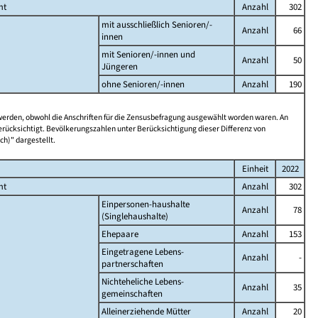
mt
Anzahl
302
mit ausschließlich Senioren/-
Anzahl
66
innen
mit Senioren/-innen und
Anzahl
50
Jüngeren
ohne Senioren/-innen
Anzahl
190
 werden, obwohl die Anschriften für die Zensusbefragung ausgewählt worden waren. An
rücksichtigt. Bevölkerungszahlen unter Berücksichtigung dieser Differenz von
ch)" dargestellt.
Einheit
2022
mt
Anzahl
302
Einpersonen-haushalte
Anzahl
78
(Singlehaushalte)
Ehepaare
Anzahl
153
Eingetragene Lebens-
Anzahl
-
partnerschaften
Nichteheliche Lebens-
Anzahl
35
gemeinschaften
Alleinerziehende Mütter
Anzahl
20