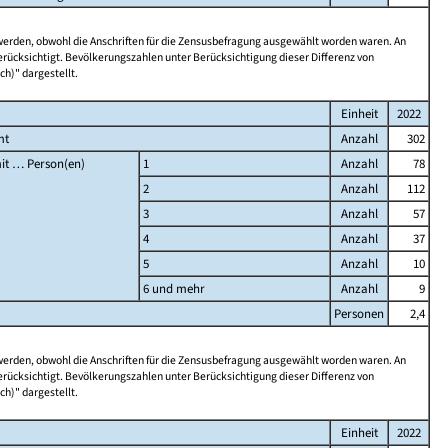
 werden, obwohl die Anschriften für die Zensusbefragung ausgewählt worden waren. An
rücksichtigt. Bevölkerungszahlen unter Berücksichtigung dieser Differenz von
ch)" dargestellt.
Einheit
2022
mt
Anzahl
302
it … Person(en)
1
Anzahl
78
2
Anzahl
112
3
Anzahl
57
4
Anzahl
37
5
Anzahl
10
6 und mehr
Anzahl
9
Personen
2,4
 werden, obwohl die Anschriften für die Zensusbefragung ausgewählt worden waren. An
rücksichtigt. Bevölkerungszahlen unter Berücksichtigung dieser Differenz von
ch)" dargestellt.
Einheit
2022