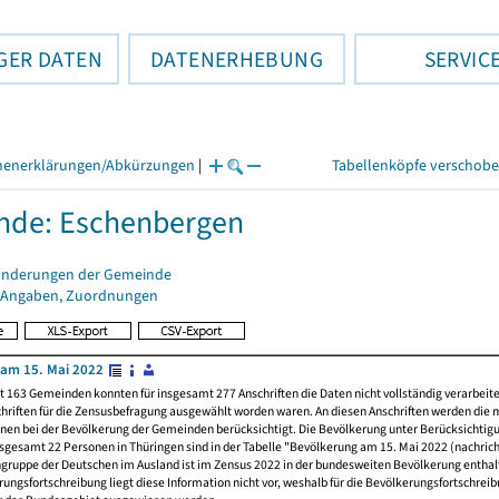
GER DATEN
DATENERHEBUNG
SERVIC
henerklärungen/Abkürzungen
|
Tabellenköpfe verschob
nde: Eschenbergen
änderungen der Gemeinde
 Angaben, Zuordnungen
am 15. Mai 2022
t 163 Gemeinden konnten für insgesamt 277 Anschriften die Daten nicht vollständig verarbeit
hriften für die Zensusbefragung ausgewählt worden waren. An diesen Anschriften werden die 
nen bei der Bevölkerung der Gemeinden berücksichtigt. Die Bevölkerung unter Berücksichtig
nsgesamt 22 Personen in Thüringen sind in der Tabelle "Bevölkerung am 15. Mai 2022 (nachricht
ngruppe der Deutschen im Ausland ist im Zensus 2022 in der bundesweiten Bevölkerung enthal
rungsfortschreibung liegt diese Information nicht vor, weshalb für die Bevölkerungsfortschrei