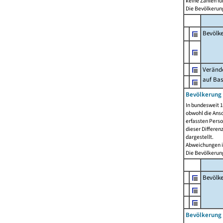
keine Zahlen f
Die Bevölkerung
Bevölk
Verände
auf Bas
Bevölkerung 
In bundesweit 1
obwohl die Ansc
erfassten Pers
dieser Differen
dargestellt.
Abweichungen i
Die Bevölkerung
Bevölk
Bevölkerung 