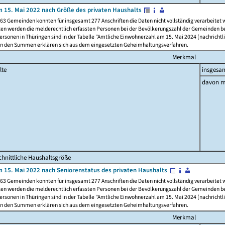
 15. Mai 2022 nach Größe des privaten Haushalts
63 Gemeinden konnten für insgesamt 277 Anschriften die Daten nicht vollständig verarbeitet
ten werden die melderechtlich erfassten Personen bei der Bevölkerungszahl der Gemeinden be
rsonen in Thüringen sind in der Tabelle "Amtliche Einwohnerzahl am 15. Mai 2024 (nachrichtli
n den Summen erklären sich aus dem eingesetzten Geheimhaltungsverfahren.
Merkmal
lte
insgesa
davon m
hnittliche Haushaltsgröße
 15. Mai 2022 nach Seniorenstatus des privaten Haushalts
63 Gemeinden konnten für insgesamt 277 Anschriften die Daten nicht vollständig verarbeitet
ten werden die melderechtlich erfassten Personen bei der Bevölkerungszahl der Gemeinden be
rsonen in Thüringen sind in der Tabelle "Amtliche Einwohnerzahl am 15. Mai 2024 (nachrichtli
n den Summen erklären sich aus dem eingesetzten Geheimhaltungsverfahren.
Merkmal