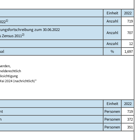
Einheit
2022
1)
Anzahl
719
2022
rungsfortschreibung zum 30.06.2022
Anzahl
707
2)
s Zensus 2011
Anzahl
12
ual
%
1,697
werden,
melderechtlich
cksichtigung
Mai 2024 (nachrichtlich)"
Einheit
2022
mt
Personen
719
h
Personen
372
Personen
351