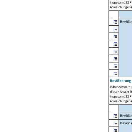
insgesamt 22 Pe
Abweichungen i
Bevölk
Bevölkerung 
In bundesweit 1
diesen Anschrif
insgesamt 22 Pe
Abweichungen i
Bevölk
Davon m