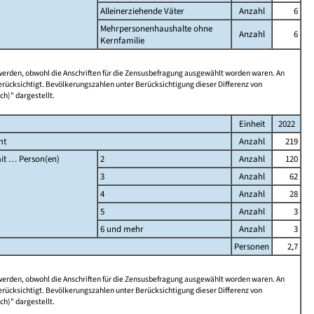
Alleinerziehende Väter
Anzahl
6
Mehrpersonenhaushalte ohne
Anzahl
6
Kernfamilie
 werden, obwohl die Anschriften für die Zensusbefragung ausgewählt worden waren. An
rücksichtigt. Bevölkerungszahlen unter Berücksichtigung dieser Differenz von
ch)" dargestellt.
Einheit
2022
mt
Anzahl
219
it … Person(en)
2
Anzahl
120
3
Anzahl
62
4
Anzahl
28
5
Anzahl
3
6 und mehr
Anzahl
3
Personen
2,7
 werden, obwohl die Anschriften für die Zensusbefragung ausgewählt worden waren. An
rücksichtigt. Bevölkerungszahlen unter Berücksichtigung dieser Differenz von
ch)" dargestellt.