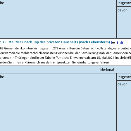
lte
insgesa
davon
 15. Mai 2022 nach Typ des privaten Haushalts (nach Lebensform)
63 Gemeinden konnten für insgesamt 277 Anschriften die Daten nicht vollständig verarbeitet
ten werden die melderechtlich erfassten Personen bei der Bevölkerungszahl der Gemeinden be
rsonen in Thüringen sind in der Tabelle "Amtliche Einwohnerzahl am 15. Mai 2024 (nachrichtli
n den Summen erklären sich aus dem eingesetzten Geheimhaltungsverfahren.
Merkmal
lte
insgesa
davon