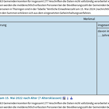
63 Gemeinden konnten für insgesamt 277 Anschriften die Daten nicht vollständig verarbeitet
ten werden die melderechtlich erfassten Personen bei der Bevölkerungszahl der Gemeinden be
rsonen in Thüringen sind in der Tabelle "Amtliche Einwohnerzahl am 15. Mai 2024 (nachrichtli
n den Summen erklären sich aus dem eingesetzten Geheimhaltungsverfahren.
Merkmal
erung
insgesa
davon im
… Jahr
am 15. Mai 2022 nach Alter (7 Altersklassen)
63 Gemeinden konnten für insgesamt 277 Anschriften die Daten nicht vollständig verarbeitet
ten werden die melderechtlich erfassten Personen bei der Bevölkerungszahl der Gemeinden be