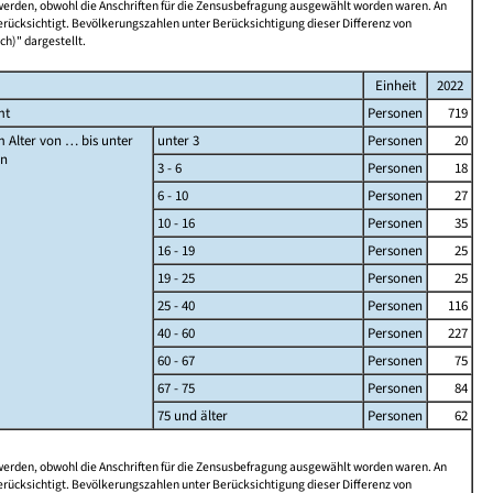
 werden, obwohl die Anschriften für die Zensusbefragung ausgewählt worden waren. An
rücksichtigt. Bevölkerungszahlen unter Berücksichtigung dieser Differenz von
ch)" dargestellt.
Einheit
2022
mt
Personen
719
 Alter von … bis unter
unter 3
Personen
20
en
3 - 6
Personen
18
6 - 10
Personen
27
10 - 16
Personen
35
16 - 19
Personen
25
19 - 25
Personen
25
25 - 40
Personen
116
40 - 60
Personen
227
60 - 67
Personen
75
67 - 75
Personen
84
75 und älter
Personen
62
 werden, obwohl die Anschriften für die Zensusbefragung ausgewählt worden waren. An
rücksichtigt. Bevölkerungszahlen unter Berücksichtigung dieser Differenz von