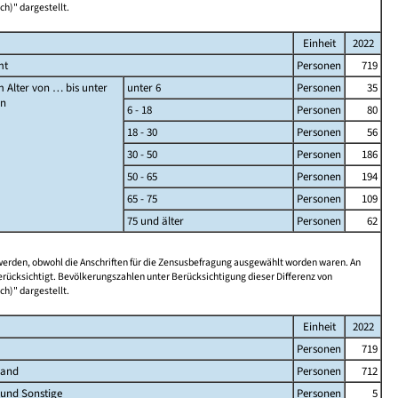
ch)" dargestellt.
Einheit
2022
mt
Personen
719
 Alter von … bis unter
unter 6
Personen
35
en
6 - 18
Personen
80
18 - 30
Personen
56
30 - 50
Personen
186
50 - 65
Personen
194
65 - 75
Personen
109
75 und älter
Personen
62
 werden, obwohl die Anschriften für die Zensusbefragung ausgewählt worden waren. An
rücksichtigt. Bevölkerungszahlen unter Berücksichtigung dieser Differenz von
ch)" dargestellt.
Einheit
2022
Personen
719
land
Personen
712
 und Sonstige
Personen
5