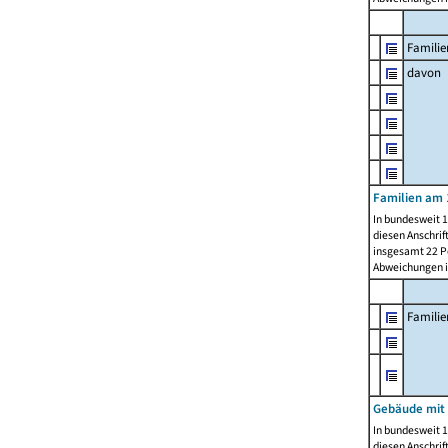
Familie
davon
Familien am 
In bundesweit 1
diesen Anschrif
insgesamt 22 Pe
Abweichungen i
Famili
Gebäude mit
In bundesweit 1
diesen Anschrif