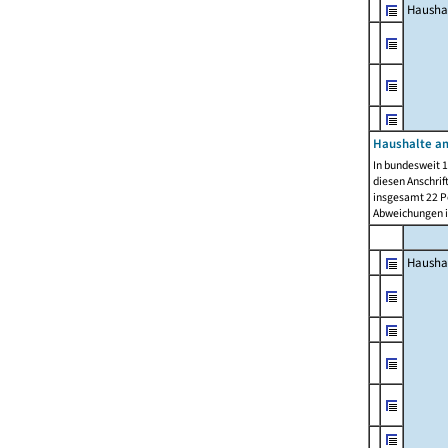
Hausha
Haushalte am
In bundesweit 1
diesen Anschrif
insgesamt 22 Pe
Abweichungen i
Hausha