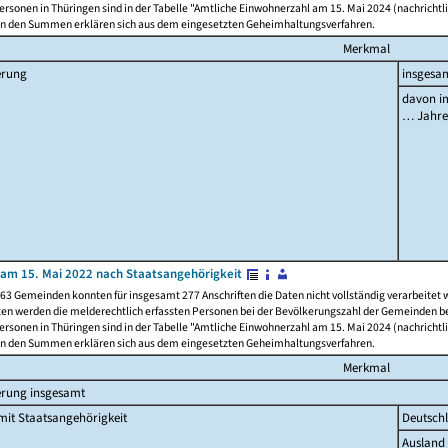
rsonen in Thüringen sind in der Tabelle "Amtliche Einwohnerzahl am 15. Mai 2024 (nachrichtli
n den Summen erklären sich aus dem eingesetzten Geheimhaltungsverfahren.
Merkmal
erung
insgesa
davon im
… Jahr
am 15. Mai 2022 nach Staatsangehörigkeit
63 Gemeinden konnten für insgesamt 277 Anschriften die Daten nicht vollständig verarbeitet
ten werden die melderechtlich erfassten Personen bei der Bevölkerungszahl der Gemeinden be
rsonen in Thüringen sind in der Tabelle "Amtliche Einwohnerzahl am 15. Mai 2024 (nachrichtli
n den Summen erklären sich aus dem eingesetzten Geheimhaltungsverfahren.
Merkmal
erung insgesamt
it Staatsangehörigkeit
Deutsch
Ausland