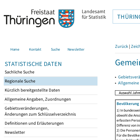
THÜRIN
Zurück
|
Zeic
Home
Kontakt
Suche
Newsletter
Gemei
STATISTISCHE DATEN
Sachliche Suche
▸
Gebietsver
Regionale Suche
▸
Allgemeine
Kürzlich bereitgestellte Daten
Allgemeine Angaben, Zuordnungen
Bevölkerung 
Gebietsveränderungen,
1) In bundeswei
Änderungen zum Schlüsselverzeichnis
obwohl die Ansc
erfassten Perso
Definitionen und Erläuterungen
Differenz von i
2) Die Persone
Newsletter
Für die Bevölke