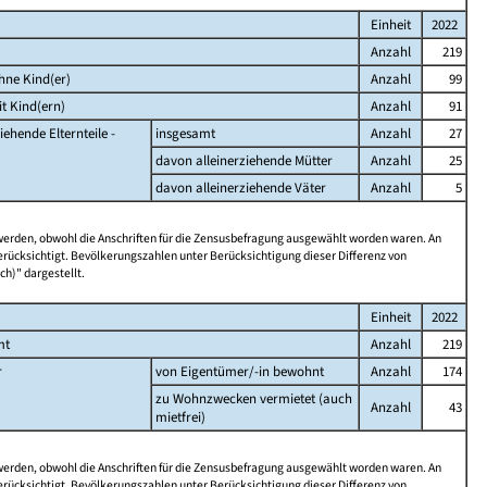
Einheit
2022
Anzahl
219
hne Kind(er)
Anzahl
99
t Kind(ern)
Anzahl
91
iehende Elternteile -
insgesamt
Anzahl
27
davon alleinerziehende Mütter
Anzahl
25
davon alleinerziehende Väter
Anzahl
5
 werden, obwohl die Anschriften für die Zensusbefragung ausgewählt worden waren. An
rücksichtigt. Bevölkerungszahlen unter Berücksichtigung dieser Differenz von
ch)" dargestellt.
Einheit
2022
mt
Anzahl
219
r
von Eigentümer/-in bewohnt
Anzahl
174
zu Wohnzwecken vermietet (auch
Anzahl
43
mietfrei)
 werden, obwohl die Anschriften für die Zensusbefragung ausgewählt worden waren. An
rücksichtigt. Bevölkerungszahlen unter Berücksichtigung dieser Differenz von