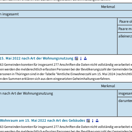
Merkmal
n insgesamt
Paare o
Paare mi
alleinerz
15. Mai 2022 nach Art der Wohnungsnutzung
63 Gemeinden konnten für insgesamt 277 Anschriften die Daten nicht vollständig verarbeitet
ten werden die melderechtlich erfassten Personen bei der Bevölkerungszahl der Gemeinden be
rsonen in Thüringen sind in der Tabelle "Amtliche Einwohnerzahl am 15. Mai 2024 (nachrichtli
n den Summen erklären sich aus dem eingesetzten Geheimhaltungsverfahren.
Merkmal
en nach Art der Wohnungsnutzung
insgesa
darunte
 Wohnraum am 15. Mai 2022 nach Art des Gebäudes
63 Gemeinden konnten für insgesamt 277 Anschriften die Daten nicht vollständig verarbeitet
ten werden die melderechtlich erfassten Personen bei der Bevölkerungszahl der Gemeinden be