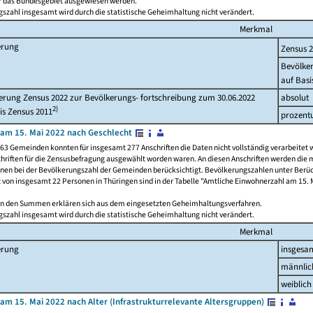
ür das Bundesgebiet ausgewiesen werden.
szahl insgesamt wird durch die statistische Geheimhaltung nicht verändert.
Merkmal
erung
Zensus 
Bevölke
auf Basi
rung Zensus 2022 zur Bevölkerungs- fortschreibung zum 30.06.2022
absolut
2)
is Zensus 2011
prozent
am 15. Mai 2022 nach Geschlecht
63 Gemeinden konnten für insgesamt 277 Anschriften die Daten nicht vollständig verarbeitet 
hriften für die Zensusbefragung ausgewählt worden waren. An diesen Anschriften werden die 
onen bei der Bevölkerungszahl der Gemeinden berücksichtigt. Bevölkerungszahlen unter Berü
z von insgesamt 22 Personen in Thüringen sind in der Tabelle "Amtliche Einwohnerzahl am 15. 
n den Summen erklären sich aus dem eingesetzten Geheimhaltungsverfahren.
szahl insgesamt wird durch die statistische Geheimhaltung nicht verändert.
Merkmal
erung
insgesa
männlic
weiblich
am 15. Mai 2022 nach Alter (Infrastrukturrelevante Altersgruppen)