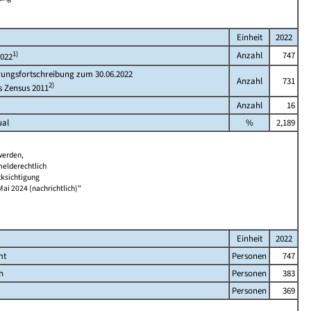
Einheit
2022
1)
Anzahl
747
2022
rungsfortschreibung zum 30.06.2022
Anzahl
731
2)
s Zensus 2011
Anzahl
16
ual
%
2,189
werden,
melderechtlich
cksichtigung
Mai 2024 (nachrichtlich)"
Einheit
2022
mt
Personen
747
h
Personen
383
Personen
369