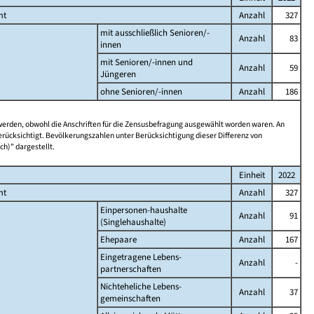
mt
Anzahl
327
mit ausschließlich Senioren/-
Anzahl
83
innen
mit Senioren/-innen und
Anzahl
59
Jüngeren
ohne Senioren/-innen
Anzahl
186
 werden, obwohl die Anschriften für die Zensusbefragung ausgewählt worden waren. An
rücksichtigt. Bevölkerungszahlen unter Berücksichtigung dieser Differenz von
ch)" dargestellt.
Einheit
2022
mt
Anzahl
327
Einpersonen-haushalte
Anzahl
91
(Singlehaushalte)
Ehepaare
Anzahl
167
Eingetragene Lebens-
Anzahl
-
partnerschaften
Nichteheliche Lebens-
Anzahl
37
gemeinschaften