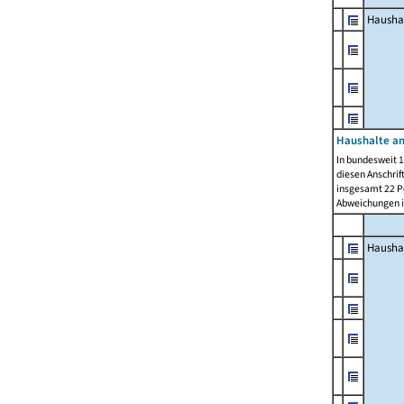
Hausha
Haushalte am
In bundesweit 1
diesen Anschrif
insgesamt 22 Pe
Abweichungen i
Hausha