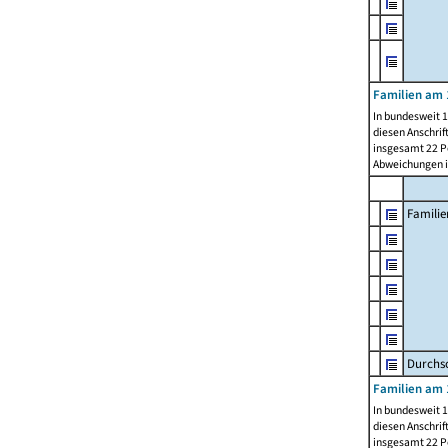
Familien am 
In bundesweit 1
diesen Anschrif
insgesamt 22 Pe
Abweichungen i
Familie
Durchsc
Familien am 
In bundesweit 1
diesen Anschrif
insgesamt 22 Pe