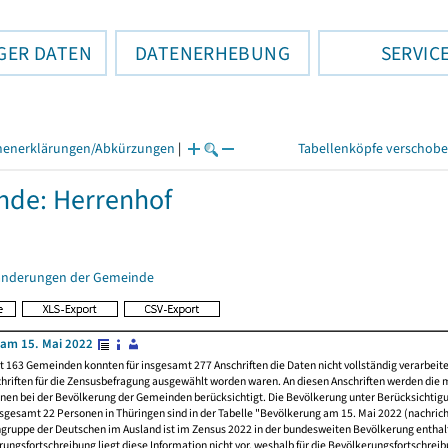
GER DATEN
DATENERHEBUNG
SERVIC
henerklärungen/Abkürzungen
|
Tabellenköpfe verschob
de: Herrenhof
änderungen der Gemeinde
am 15. Mai 2022
t 163 Gemeinden konnten für insgesamt 277 Anschriften die Daten nicht vollständig verarbeit
hriften für die Zensusbefragung ausgewählt worden waren. An diesen Anschriften werden die 
nen bei der Bevölkerung der Gemeinden berücksichtigt. Die Bevölkerung unter Berücksichtig
nsgesamt 22 Personen in Thüringen sind in der Tabelle "Bevölkerung am 15. Mai 2022 (nachricht
ngruppe der Deutschen im Ausland ist im Zensus 2022 in der bundesweiten Bevölkerung enthal
rungsfortschreibung liegt diese Information nicht vor, weshalb für die Bevölkerungsfortschrei