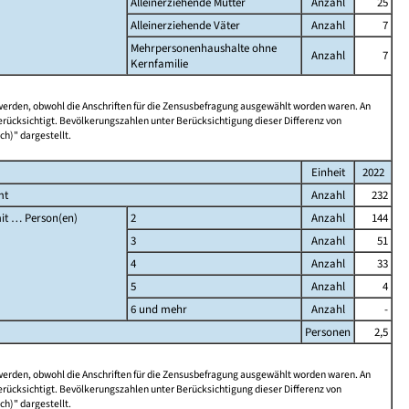
Alleinerziehende Mütter
Anzahl
25
Alleinerziehende Väter
Anzahl
7
Mehrpersonenhaushalte ohne
Anzahl
7
Kernfamilie
 werden, obwohl die Anschriften für die Zensusbefragung ausgewählt worden waren. An
rücksichtigt. Bevölkerungszahlen unter Berücksichtigung dieser Differenz von
ch)" dargestellt.
Einheit
2022
mt
Anzahl
232
it … Person(en)
2
Anzahl
144
3
Anzahl
51
4
Anzahl
33
5
Anzahl
4
6 und mehr
Anzahl
-
Personen
2,5
 werden, obwohl die Anschriften für die Zensusbefragung ausgewählt worden waren. An
rücksichtigt. Bevölkerungszahlen unter Berücksichtigung dieser Differenz von
ch)" dargestellt.