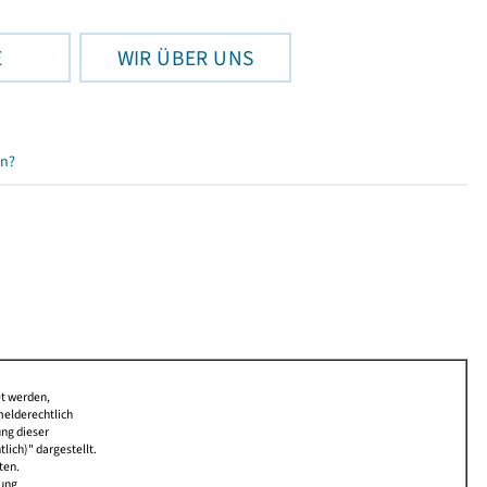
E
WIR ÜBER UNS
en?
et werden,
melderechtlich
ung dieser
lich)" dargestellt.
ten.
bung