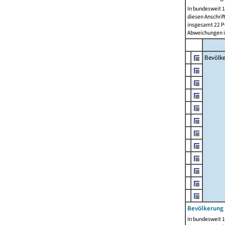
In bundesweit 1
diesen Anschrif
insgesamt 22 Pe
Abweichungen i
Bevölk
Bevölkerung 
In bundesweit 1