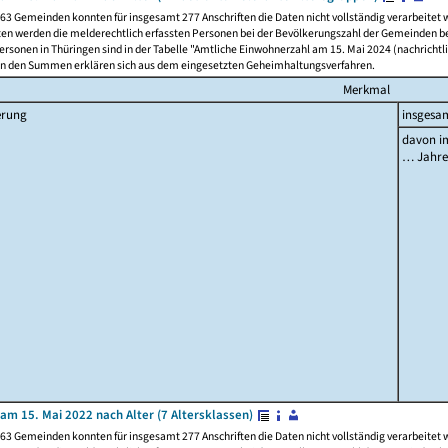
63 Gemeinden konnten für insgesamt 277 Anschriften die Daten nicht vollständig verarbeitet
ten werden die melderechtlich erfassten Personen bei der Bevölkerungszahl der Gemeinden be
rsonen in Thüringen sind in der Tabelle "Amtliche Einwohnerzahl am 15. Mai 2024 (nachrichtli
n den Summen erklären sich aus dem eingesetzten Geheimhaltungsverfahren.
Merkmal
erung
insgesa
davon im
… Jahr
am 15. Mai 2022 nach Alter (7 Altersklassen)
63 Gemeinden konnten für insgesamt 277 Anschriften die Daten nicht vollständig verarbeitet