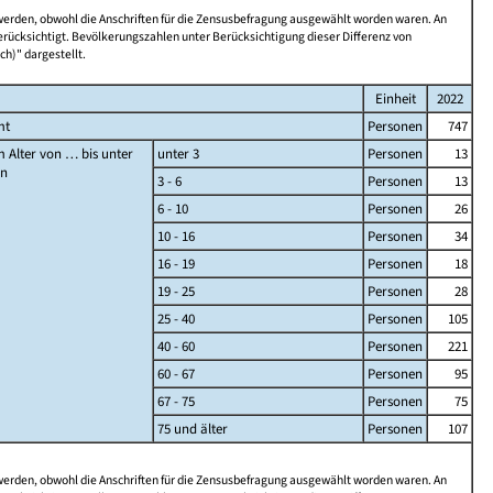
 werden, obwohl die Anschriften für die Zensusbefragung ausgewählt worden waren. An
rücksichtigt. Bevölkerungszahlen unter Berücksichtigung dieser Differenz von
ch)" dargestellt.
Einheit
2022
mt
Personen
747
 Alter von … bis unter
unter 3
Personen
13
en
3 - 6
Personen
13
6 - 10
Personen
26
10 - 16
Personen
34
16 - 19
Personen
18
19 - 25
Personen
28
25 - 40
Personen
105
40 - 60
Personen
221
60 - 67
Personen
95
67 - 75
Personen
75
75 und älter
Personen
107
 werden, obwohl die Anschriften für die Zensusbefragung ausgewählt worden waren. An