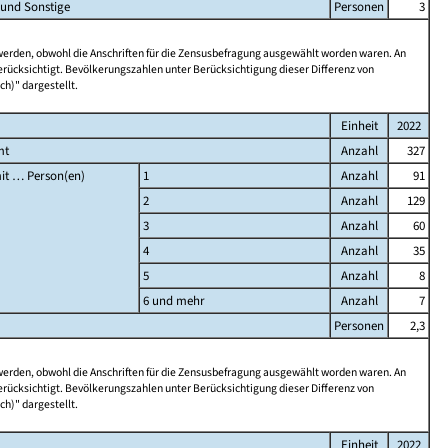
 und Sonstige
Personen
3
 werden, obwohl die Anschriften für die Zensusbefragung ausgewählt worden waren. An
rücksichtigt. Bevölkerungszahlen unter Berücksichtigung dieser Differenz von
ch)" dargestellt.
Einheit
2022
mt
Anzahl
327
it … Person(en)
1
Anzahl
91
2
Anzahl
129
3
Anzahl
60
4
Anzahl
35
5
Anzahl
8
6 und mehr
Anzahl
7
Personen
2,3
 werden, obwohl die Anschriften für die Zensusbefragung ausgewählt worden waren. An
rücksichtigt. Bevölkerungszahlen unter Berücksichtigung dieser Differenz von
ch)" dargestellt.
Einheit
2022