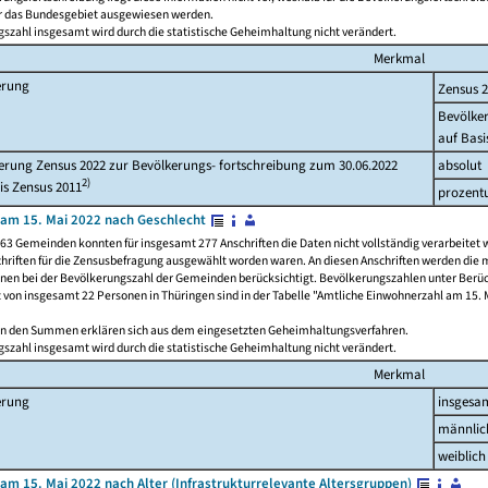
ür das Bundesgebiet ausgewiesen werden.
szahl insgesamt wird durch die statistische Geheimhaltung nicht verändert.
Merkmal
erung
Zensus 
Bevölke
auf Basi
rung Zensus 2022 zur Bevölkerungs- fortschreibung zum 30.06.2022
absolut
2)
is Zensus 2011
prozent
am 15. Mai 2022 nach Geschlecht
63 Gemeinden konnten für insgesamt 277 Anschriften die Daten nicht vollständig verarbeitet 
hriften für die Zensusbefragung ausgewählt worden waren. An diesen Anschriften werden die 
onen bei der Bevölkerungszahl der Gemeinden berücksichtigt. Bevölkerungszahlen unter Berü
z von insgesamt 22 Personen in Thüringen sind in der Tabelle "Amtliche Einwohnerzahl am 15. 
n den Summen erklären sich aus dem eingesetzten Geheimhaltungsverfahren.
szahl insgesamt wird durch die statistische Geheimhaltung nicht verändert.
Merkmal
erung
insgesa
männlic
weiblich
am 15. Mai 2022 nach Alter (Infrastrukturrelevante Altersgruppen)