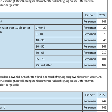
rücksichtigt. Bevölkerungszahlen unter Berücksichtigung dieser Differenz von
ch)" dargestellt.
Einheit
2022
mt
Personen
747
 Alter von … bis unter
unter 6
Personen
29
en
6 - 18
Personen
75
18 - 30
Personen
45
30 - 50
Personen
167
50 - 65
Personen
219
65 - 75
Personen
101
75 und älter
Personen
107
 werden, obwohl die Anschriften für die Zensusbefragung ausgewählt worden waren. An
rücksichtigt. Bevölkerungszahlen unter Berücksichtigung dieser Differenz von
ch)" dargestellt.
Einheit
2022
Personen
747
land
Personen
745