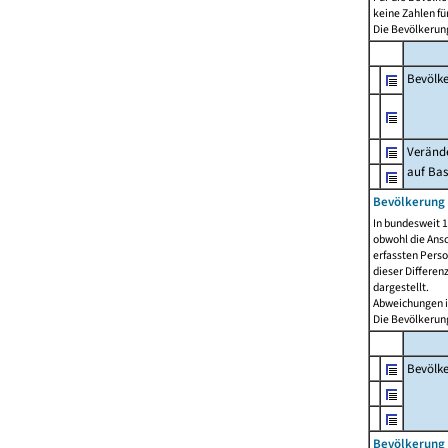
keine Zahlen f
Die Bevölkerung
Bevölk
Verände
auf Bas
Bevölkerung 
In bundesweit 1
obwohl die Ansc
erfassten Pers
dieser Differen
dargestellt.
Abweichungen i
Die Bevölkerung
Bevölk
Bevölkerung 