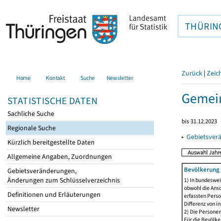
THÜRIN
Zurück
|
Zeic
Home
Kontakt
Suche
Newsletter
Gemein
STATISTISCHE DATEN
Sachliche Suche
bis 31.12.2023
Regionale Suche
▸
Gebietsver
Kürzlich bereitgestellte Daten
Allgemeine Angaben, Zuordnungen
Bevölkerung 
Gebietsveränderungen,
Änderungen zum Schlüsselverzeichnis
1) In bundeswei
obwohl die Ansc
Definitionen und Erläuterungen
erfassten Perso
Differenz von i
Newsletter
2) Die Persone
Für die Bevölke