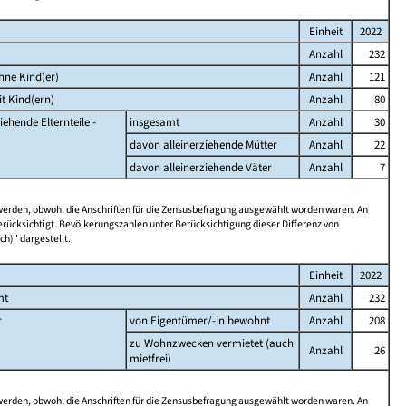
Einheit
2022
Anzahl
232
hne Kind(er)
Anzahl
121
t Kind(ern)
Anzahl
80
iehende Elternteile -
insgesamt
Anzahl
30
davon alleinerziehende Mütter
Anzahl
22
davon alleinerziehende Väter
Anzahl
7
 werden, obwohl die Anschriften für die Zensusbefragung ausgewählt worden waren. An
rücksichtigt. Bevölkerungszahlen unter Berücksichtigung dieser Differenz von
ch)" dargestellt.
Einheit
2022
mt
Anzahl
232
r
von Eigentümer/-in bewohnt
Anzahl
208
zu Wohnzwecken vermietet (auch
Anzahl
26
mietfrei)
 werden, obwohl die Anschriften für die Zensusbefragung ausgewählt worden waren. An