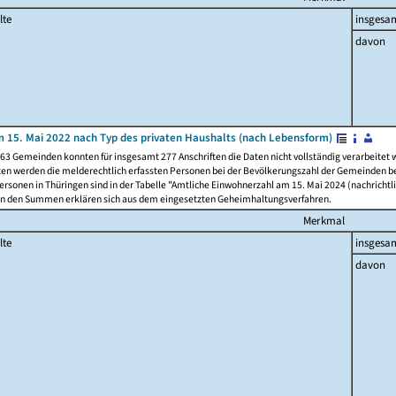
lte
insgesa
davon
 15. Mai 2022 nach Typ des privaten Haushalts (nach Lebensform)
63 Gemeinden konnten für insgesamt 277 Anschriften die Daten nicht vollständig verarbeitet
ten werden die melderechtlich erfassten Personen bei der Bevölkerungszahl der Gemeinden be
rsonen in Thüringen sind in der Tabelle "Amtliche Einwohnerzahl am 15. Mai 2024 (nachrichtli
n den Summen erklären sich aus dem eingesetzten Geheimhaltungsverfahren.
Merkmal
lte
insgesa
davon