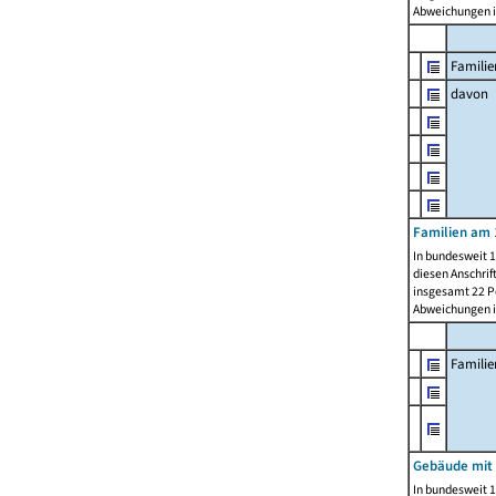
Abweichungen i
Familie
davon
Familien am 
In bundesweit 1
diesen Anschrif
insgesamt 22 Pe
Abweichungen i
Famili
Gebäude mit
In bundesweit 1