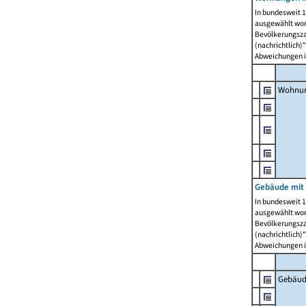
In bundesweit 1
ausgewählt wor
Bevölkerungszah
(nachrichtlich)"
Abweichungen i
Wohnun
Gebäude mit 
In bundesweit 1
ausgewählt wor
Bevölkerungszah
(nachrichtlich)"
Abweichungen i
Gebäud