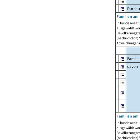
Durchsc
Familien am 
In bundesweit 1
ausgewählt wor
Bevölkerungszah
(nachrichtlich)"
Abweichungen i
Familie
davon
Familien am 
In bundesweit 1
ausgewählt wor
Bevölkerungszah
(nachrichtlich)"