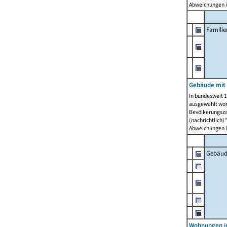
Abweichungen i
Famili
Gebäude mit
In bundesweit 1
ausgewählt wor
Bevölkerungszah
(nachrichtlich)"
Abweichungen i
Gebäud
Wohnungen i