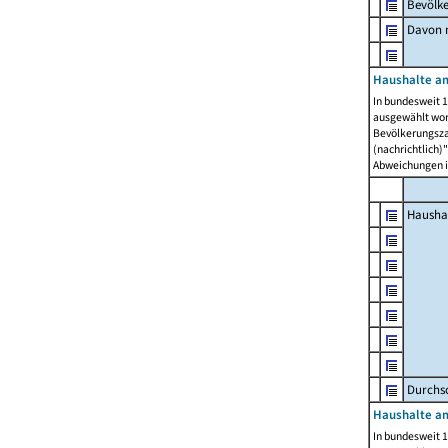
Bevölk
Davon m
Haushalte am
In bundesweit 1
ausgewählt wor
Bevölkerungszah
(nachrichtlich)"
Abweichungen i
Hausha
Durchsc
Haushalte am
In bundesweit 1