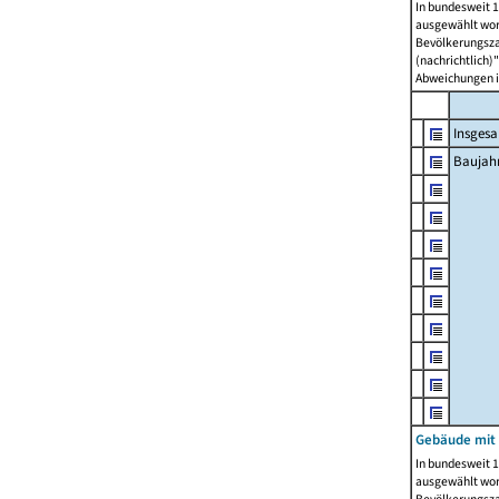
In bundesweit 1
ausgewählt wor
Bevölkerungszah
(nachrichtlich)"
Abweichungen i
Insges
Baujahr
Gebäude mit
In bundesweit 1
ausgewählt wor