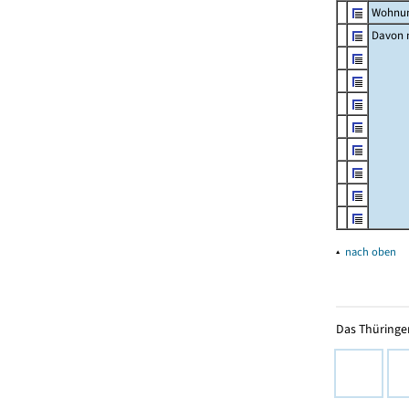
Wohnun
Davon m
▴
nach oben
Das Thüringer