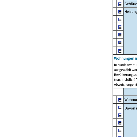
Gebäud
Heizun
Wohnungen i
In bundesweit 1
ausgewählt wor
Bevölkerungszah
(nachrichtlich)"
Abweichungen i
Wohnun
Davon 