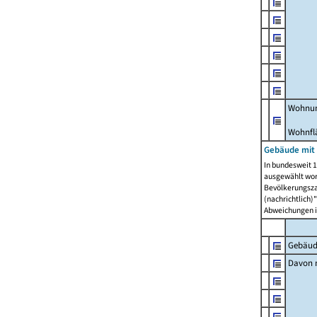
Wohnun
Wohnfl
Gebäude mit
In bundesweit 1
ausgewählt wor
Bevölkerungszah
(nachrichtlich)"
Abweichungen i
Gebäud
Davon m