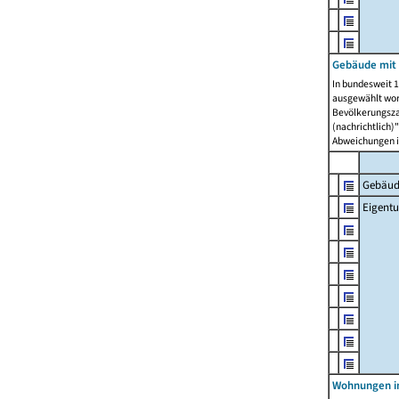
Gebäude mit
In bundesweit 1
ausgewählt wor
Bevölkerungszah
(nachrichtlich)"
Abweichungen i
Gebäud
Eigent
Wohnungen in