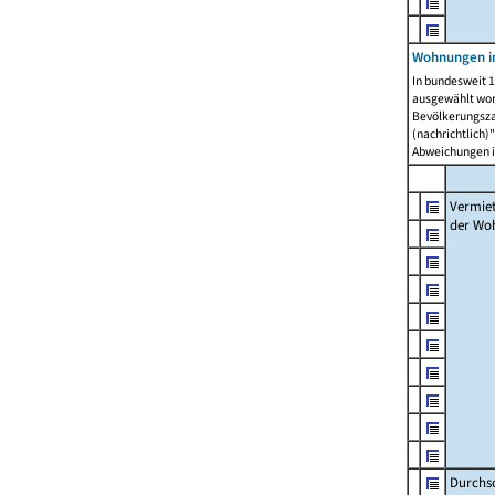
Wohnungen in
In bundesweit 1
ausgewählt wor
Bevölkerungszah
(nachrichtlich)"
Abweichungen i
Vermie
der Wo
Durchs