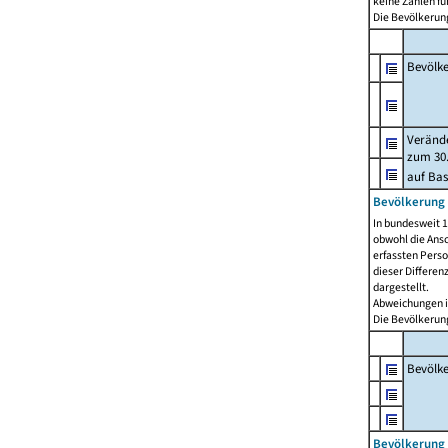
keine Zahlen f
Die Bevölkerung
Bevölk
Verände
zum 30.
auf Bas
Bevölkerung 
In bundesweit 1
obwohl die Ansc
erfassten Pers
dieser Differen
dargestellt.
Abweichungen i
Die Bevölkerung
Bevölk
Bevölkerung 