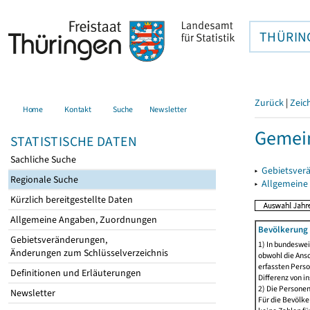
THÜRIN
Zurück
|
Zeic
Home
Kontakt
Suche
Newsletter
Gemein
STATISTISCHE DATEN
Sachliche Suche
▸
Gebietsver
Regionale Suche
▸
Allgemeine
Kürzlich bereitgestellte Daten
Allgemeine Angaben, Zuordnungen
Bevölkerung 
Gebietsveränderungen,
1) In bundeswei
Änderungen zum Schlüsselverzeichnis
obwohl die Ansc
erfassten Perso
Definitionen und Erläuterungen
Differenz von i
2) Die Persone
Newsletter
Für die Bevölke