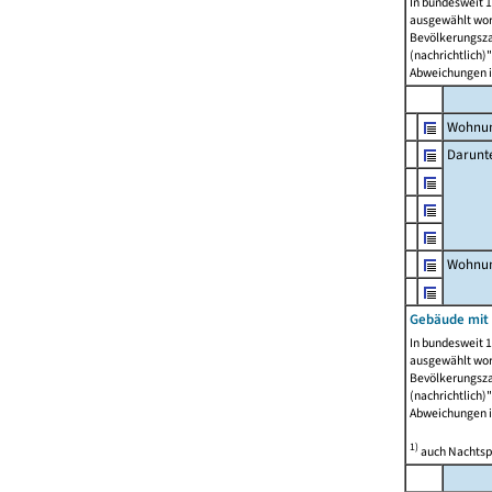
In bundesweit 1
ausgewählt wor
Bevölkerungszah
(nachrichtlich)"
Abweichungen i
Wohnun
Darunt
Wohnun
Gebäude mit
In bundesweit 1
ausgewählt wor
Bevölkerungszah
(nachrichtlich)"
Abweichungen i
1)
auch Nachtsp