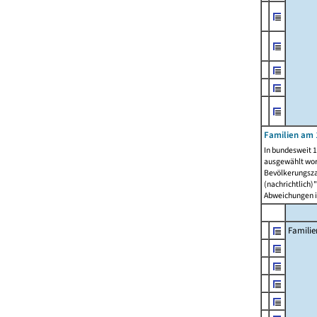
Familien am 
In bundesweit 1
ausgewählt wor
Bevölkerungszah
(nachrichtlich)"
Abweichungen i
Familie