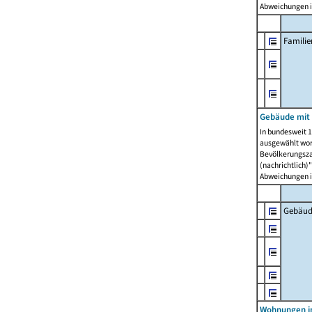
Abweichungen i
Famili
Gebäude mit
In bundesweit 1
ausgewählt wor
Bevölkerungszah
(nachrichtlich)"
Abweichungen i
Gebäud
Wohnungen i