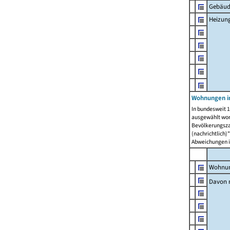
Gebäud
Heizun
Wohnungen i
In bundesweit 1
ausgewählt wor
Bevölkerungszah
(nachrichtlich)"
Abweichungen i
Wohnun
Davon 