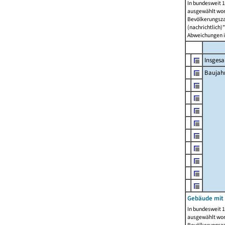
In bundesweit 1
ausgewählt wor
Bevölkerungszah
(nachrichtlich)"
Abweichungen i
Insges
Baujahr
Gebäude mit
In bundesweit 1
ausgewählt wor