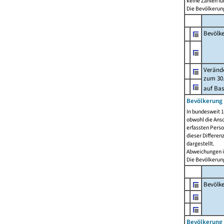
keine Zahlen f
Die Bevölkerung
Bevölk
Verände
zum 30.
auf Bas
Bevölkerung 
In bundesweit 1
obwohl die Ansc
erfassten Pers
dieser Differen
dargestellt.
Abweichungen i
Die Bevölkerung
Bevölk
Bevölkerung 