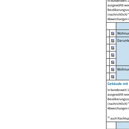
In bundesweit 1
ausgewählt wor
Bevölkerungszah
(nachrichtlich)"
Abweichungen i
Wohnun
Darunt
Wohnun
Gebäude mit
In bundesweit 1
ausgewählt wor
Bevölkerungszah
(nachrichtlich)"
Abweichungen i
1)
auch Nachtsp