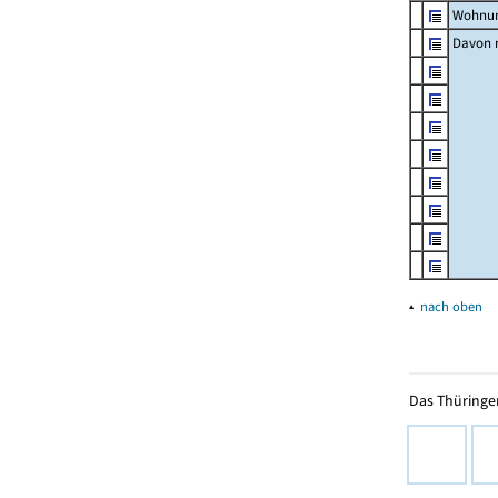
Wohnun
Davon m
▴
nach oben
Das Thüringer