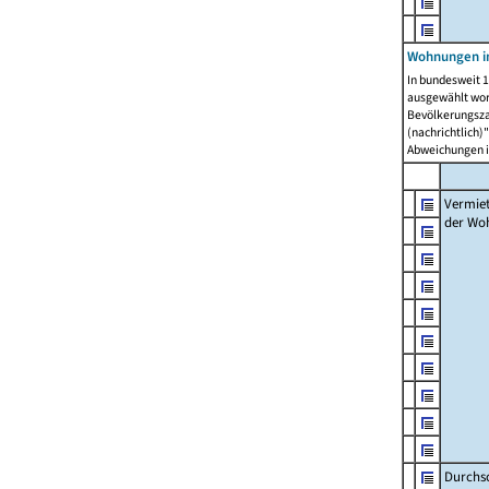
Wohnungen in
In bundesweit 1
ausgewählt wor
Bevölkerungszah
(nachrichtlich)"
Abweichungen i
Vermie
der Wo
Durchs