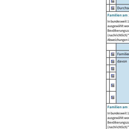
Durchsc
Familien am 
In bundesweit 1
ausgewählt wor
Bevölkerungszah
(nachrichtlich)"
Abweichungen i
Familie
davon
Familien am 
In bundesweit 1
ausgewählt wor
Bevölkerungszah
(nachrichtlich)"