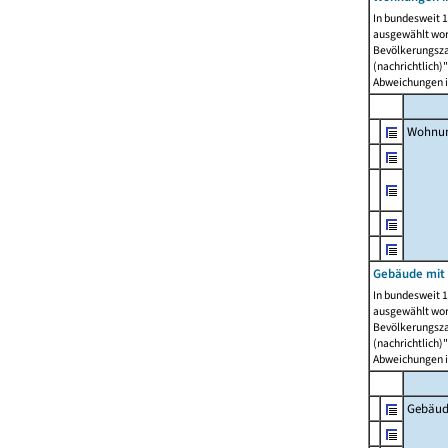
In bundesweit 1
ausgewählt wor
Bevölkerungszah
(nachrichtlich)"
Abweichungen i
Wohnun
Gebäude mit 
In bundesweit 1
ausgewählt wor
Bevölkerungszah
(nachrichtlich)"
Abweichungen i
Gebäud