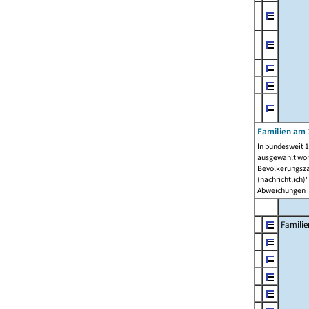
Familien am 
In bundesweit 1
ausgewählt wor
Bevölkerungszah
(nachrichtlich)"
Abweichungen i
Familie