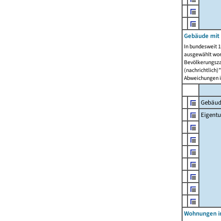
Gebäude mit
In bundesweit 1
ausgewählt wor
Bevölkerungszah
(nachrichtlich)"
Abweichungen i
Gebäud
Eigent
Wohnungen in