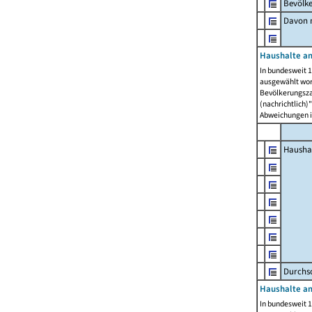
Bevölk
Davon m
Haushalte am
In bundesweit 1
ausgewählt wor
Bevölkerungszah
(nachrichtlich)"
Abweichungen i
Hausha
Durchsc
Haushalte am
In bundesweit 1