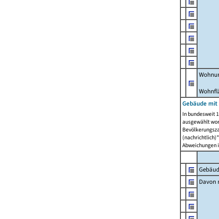
Wohnun
Wohnfl
Gebäude mit
In bundesweit 1
ausgewählt wor
Bevölkerungszah
(nachrichtlich)"
Abweichungen i
Gebäud
Davon m