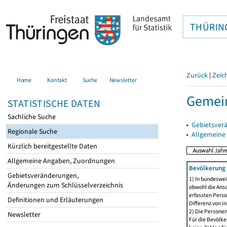
THÜRIN
Zurück
|
Zeic
Home
Kontakt
Suche
Newsletter
Gemei
STATISTISCHE DATEN
Sachliche Suche
▸
Gebietsver
Regionale Suche
▸
Allgemeine
Kürzlich bereitgestellte Daten
Allgemeine Angaben, Zuordnungen
Bevölkerung 
Gebietsveränderungen,
1) In bundeswei
Änderungen zum Schlüsselverzeichnis
obwohl die Ansc
erfassten Perso
Definitionen und Erläuterungen
Differenz von i
2) Die Persone
Newsletter
Für die Bevölke