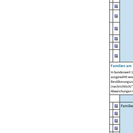
Familien am 
In bundesweit 1
ausgewählt wor
Bevölkerungszah
(nachrichtlich)"
Abweichungen i
Familie