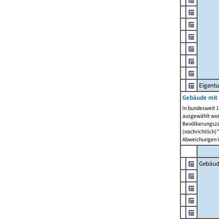
Eigent
Gebäude mit
In bundesweit 1
ausgewählt wor
Bevölkerungszah
(nachrichtlich)"
Abweichungen i
Gebäud