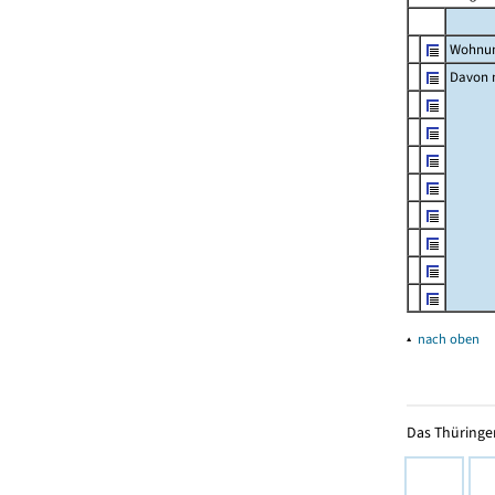
Wohnun
Davon m
▴
nach oben
Das Thüringer