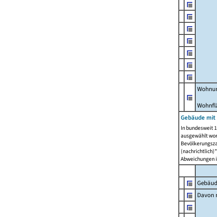
Wohnun
Wohnfl
Gebäude mit
In bundesweit 1
ausgewählt wor
Bevölkerungszah
(nachrichtlich)"
Abweichungen i
Gebäud
Davon m