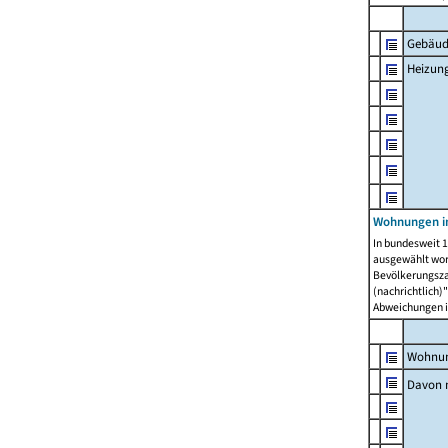
Gebäud
Heizun
Wohnungen i
In bundesweit 1
ausgewählt wor
Bevölkerungszah
(nachrichtlich)"
Abweichungen i
Wohnun
Davon 