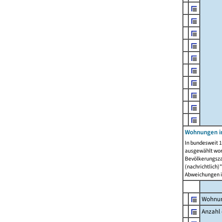
Wohnungen i
In bundesweit 1
ausgewählt wor
Bevölkerungszah
(nachrichtlich)"
Abweichungen i
Wohnun
Anzahl