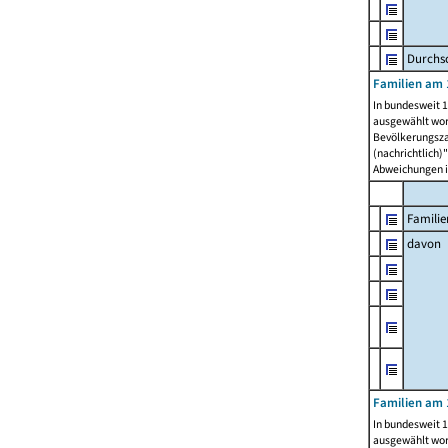
Durchsc
Familien am 
In bundesweit 1
ausgewählt wor
Bevölkerungszah
(nachrichtlich)"
Abweichungen i
Familie
davon
Familien am 
In bundesweit 1
ausgewählt wor