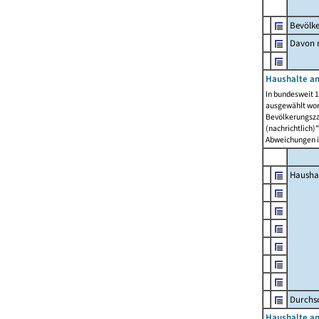
Bevölk
Davon m
Haushalte am
In bundesweit 1
ausgewählt wor
Bevölkerungszah
(nachrichtlich)"
Abweichungen i
Hausha
Durchsc
Haushalte am