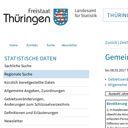
THÜRIN
Zurück
|
Zeic
Home
Kontakt
Suche
Newsletter
Gemein
STATISTISCHE DATEN
Sachliche Suche
bis 08.03.2017 
Regionale Suche
▸
Gebietsver
Kürzlich bereitgestellte Daten
▸
Allgemeine
Allgemeine Angaben, Zuordnungen
Gebietsveränderungen,
Bevölkerung 
Änderungen zum Schlüsselverzeichnis
1) In bundeswei
Definitionen und Erläuterungen
obwohl die Ansc
erfassten Perso
Newsletter
Differenz von i