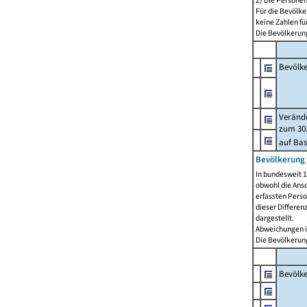
2) Die Persone
Für die Bevölke
keine Zahlen f
Die Bevölkerung
Bevölk
Verände
zum 30.
auf Bas
Bevölkerung 
In bundesweit 1
obwohl die Ansc
erfassten Pers
dieser Differen
dargestellt.
Abweichungen i
Die Bevölkerung
Bevölk