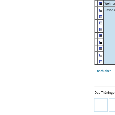
Wohnun
Davon m
▴
nach oben
Das Thüringer