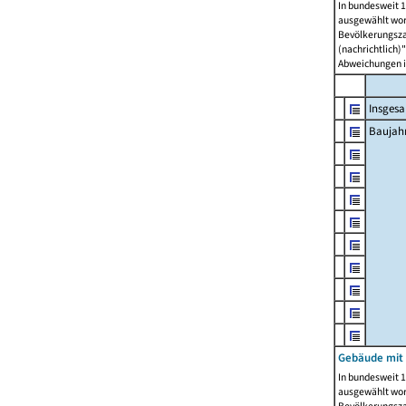
In bundesweit 1
ausgewählt wor
Bevölkerungszah
(nachrichtlich)"
Abweichungen i
Insges
Baujahr
Gebäude mit
In bundesweit 1
ausgewählt wor