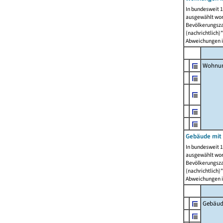
In bundesweit 1
ausgewählt wor
Bevölkerungszah
(nachrichtlich)"
Abweichungen i
Wohnun
Gebäude mit 
In bundesweit 1
ausgewählt wor
Bevölkerungszah
(nachrichtlich)"
Abweichungen i
Gebäud