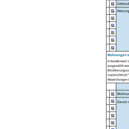
Gebäud
Heizun
Wohnungen i
In bundesweit 1
ausgewählt wor
Bevölkerungszah
(nachrichtlich)"
Abweichungen i
Wohnun
Davon 