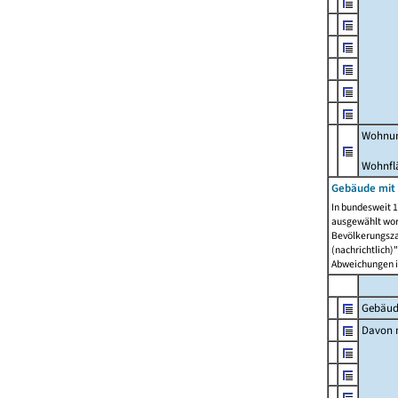
Wohnun
Wohnfl
Gebäude mit
In bundesweit 1
ausgewählt wor
Bevölkerungszah
(nachrichtlich)"
Abweichungen i
Gebäud
Davon m