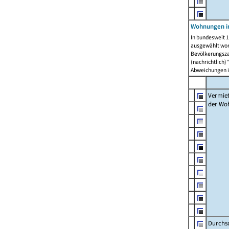
Wohnungen in
In bundesweit 1
ausgewählt wor
Bevölkerungszah
(nachrichtlich)"
Abweichungen i
Vermie
der Wo
Durchs