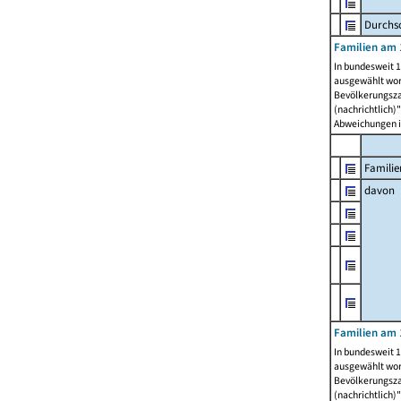
Durchsc
Familien am 
In bundesweit 1
ausgewählt wor
Bevölkerungszah
(nachrichtlich)"
Abweichungen i
Familie
davon
Familien am 
In bundesweit 1
ausgewählt wor
Bevölkerungszah
(nachrichtlich)"