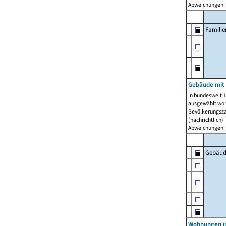
Abweichungen i
Famili
Gebäude mit
In bundesweit 1
ausgewählt wor
Bevölkerungszah
(nachrichtlich)"
Abweichungen i
Gebäud
Wohnungen i