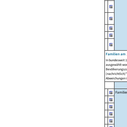
Familien am 
In bundesweit 1
ausgewählt wor
Bevölkerungszah
(nachrichtlich)"
Abweichungen i
Familie