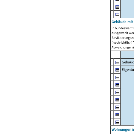
Gebäude mit
In bundesweit 1
ausgewählt wor
Bevölkerungszah
(nachrichtlich)"
Abweichungen i
Gebäud
Eigent
Wohnungen in