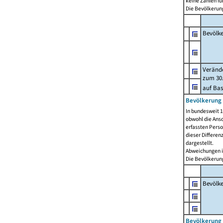
keine Zahlen f
Die Bevölkerung
Bevölk
Verände
zum 30.
auf Bas
Bevölkerung 
In bundesweit 1
obwohl die Ansc
erfassten Pers
dieser Differen
dargestellt.
Abweichungen i
Die Bevölkerung
Bevölk
Bevölkerung 