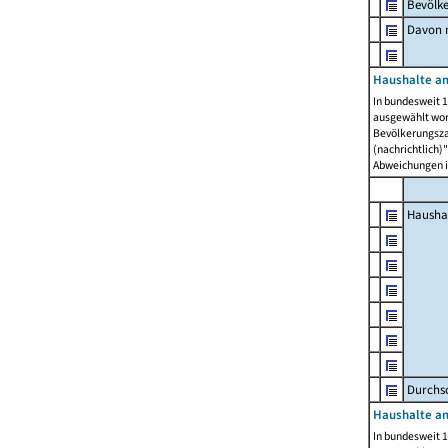
Bevölk
Davon m
Haushalte am
In bundesweit 1
ausgewählt wor
Bevölkerungszah
(nachrichtlich)"
Abweichungen i
Hausha
Durchsc
Haushalte am
In bundesweit 1