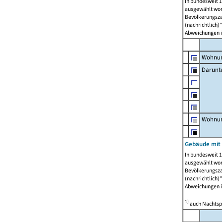
In bundesweit 1
ausgewählt wor
Bevölkerungszah
(nachrichtlich)"
Abweichungen i
Wohnun
Darunt
Wohnun
Gebäude mit
In bundesweit 1
ausgewählt wor
Bevölkerungszah
(nachrichtlich)"
Abweichungen i
1)
auch Nachtsp