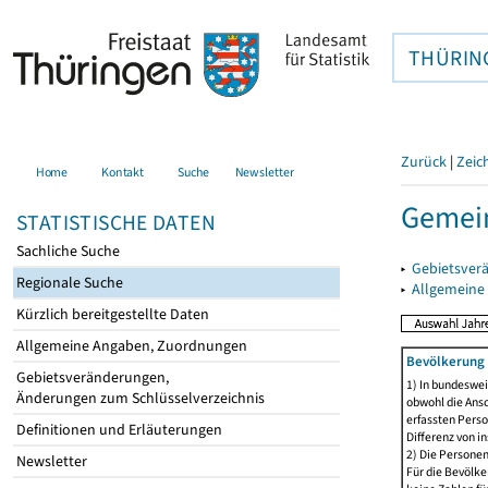
THÜRIN
Zurück
|
Zeic
Home
Kontakt
Suche
Newsletter
Gemein
STATISTISCHE DATEN
Sachliche Suche
▸
Gebietsver
Regionale Suche
▸
Allgemeine
Kürzlich bereitgestellte Daten
Allgemeine Angaben, Zuordnungen
Bevölkerung 
Gebietsveränderungen,
1) In bundeswei
Änderungen zum Schlüsselverzeichnis
obwohl die Ansc
erfassten Perso
Definitionen und Erläuterungen
Differenz von i
2) Die Persone
Newsletter
Für die Bevölke