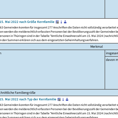
15. Mai 2022 nach Größe Kernfamilie
63 Gemeinden konnten für insgesamt 277 Anschriften die Daten nicht vollständig verarbeitet
ten werden die melderechtlich erfassten Personen bei der Bevölkerungszahl der Gemeinden be
rsonen in Thüringen sind in der Tabelle "Amtliche Einwohnerzahl am 15. Mai 2024 (nachrichtli
n den Summen erklären sich aus dem eingesetzten Geheimhaltungsverfahren.
Merkmal
n
insgesa
davon m
hnittliche Familiengröße
15. Mai 2022 nach Typ der Kernfamilie
63 Gemeinden konnten für insgesamt 277 Anschriften die Daten nicht vollständig verarbeitet
ten werden die melderechtlich erfassten Personen bei der Bevölkerungszahl der Gemeinden be
rsonen in Thüringen sind in der Tabelle "Amtliche Einwohnerzahl am 15. Mai 2024 (nachrichtli
n den Summen erklären sich aus dem eingesetzten Geheimhaltungsverfahren.