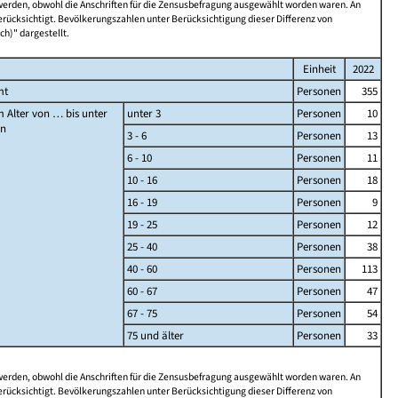
 werden, obwohl die Anschriften für die Zensusbefragung ausgewählt worden waren. An
rücksichtigt. Bevölkerungszahlen unter Berücksichtigung dieser Differenz von
ch)" dargestellt.
Einheit
2022
mt
Personen
355
 Alter von … bis unter
unter 3
Personen
10
en
3 - 6
Personen
13
6 - 10
Personen
11
10 - 16
Personen
18
16 - 19
Personen
9
19 - 25
Personen
12
25 - 40
Personen
38
40 - 60
Personen
113
60 - 67
Personen
47
67 - 75
Personen
54
75 und älter
Personen
33
 werden, obwohl die Anschriften für die Zensusbefragung ausgewählt worden waren. An
rücksichtigt. Bevölkerungszahlen unter Berücksichtigung dieser Differenz von