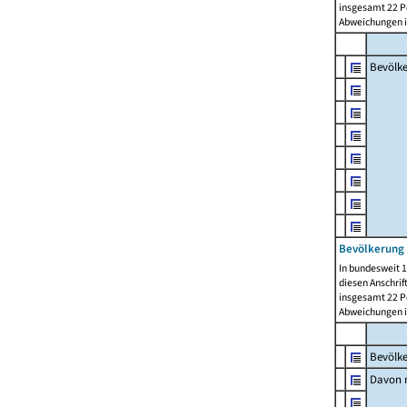
insgesamt 22 Pe
Abweichungen i
Bevölk
Bevölkerung 
In bundesweit 1
diesen Anschrif
insgesamt 22 Pe
Abweichungen i
Bevölk
Davon m