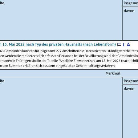
lte
insgesa
davon
 15. Mai 2022 nach Typ des privaten Haushalts (nach Lebensform)
63 Gemeinden konnten für insgesamt 277 Anschriften die Daten nicht vollständig verarbeitet
ten werden die melderechtlich erfassten Personen bei der Bevölkerungszahl der Gemeinden be
rsonen in Thüringen sind in der Tabelle "Amtliche Einwohnerzahl am 15. Mai 2024 (nachrichtli
n den Summen erklären sich aus dem eingesetzten Geheimhaltungsverfahren.
Merkmal
lte
insgesa
davon