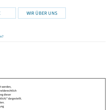
E
WIR ÜBER UNS
en?
et werden,
melderechtlich
ung dieser
lich)" dargestellt.
ten.
bung