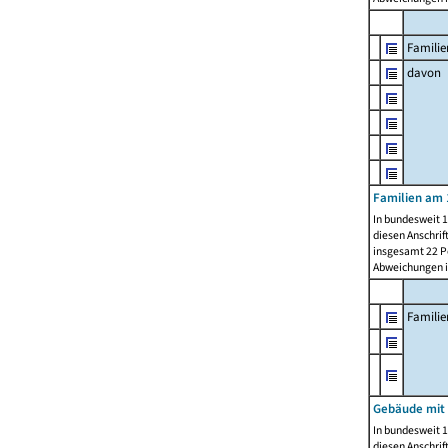
Familie
davon
Familien am 
In bundesweit 1
diesen Anschrif
insgesamt 22 Pe
Abweichungen i
Famili
Gebäude mit
In bundesweit 1
diesen Anschrif