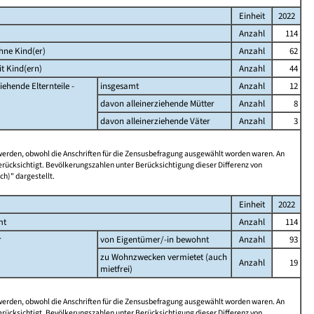
Einheit
2022
Anzahl
114
hne Kind(er)
Anzahl
62
t Kind(ern)
Anzahl
44
iehende Elternteile -
insgesamt
Anzahl
12
davon alleinerziehende Mütter
Anzahl
8
davon alleinerziehende Väter
Anzahl
3
 werden, obwohl die Anschriften für die Zensusbefragung ausgewählt worden waren. An
rücksichtigt. Bevölkerungszahlen unter Berücksichtigung dieser Differenz von
ch)" dargestellt.
Einheit
2022
mt
Anzahl
114
r
von Eigentümer/-in bewohnt
Anzahl
93
zu Wohnzwecken vermietet (auch
Anzahl
19
mietfrei)
 werden, obwohl die Anschriften für die Zensusbefragung ausgewählt worden waren. An
rücksichtigt. Bevölkerungszahlen unter Berücksichtigung dieser Differenz von