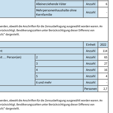
Alleinerziehende Väter
Anzahl
6
Mehrpersonenhaushalte ohne
Anzahl
-
Kernfamilie
 werden, obwohl die Anschriften für die Zensusbefragung ausgewählt worden waren. An
rücksichtigt. Bevölkerungszahlen unter Berücksichtigung dieser Differenz von
ch)" dargestellt.
Einheit
2022
mt
Anzahl
114
it … Person(en)
2
Anzahl
65
3
Anzahl
27
4
Anzahl
16
5
Anzahl
4
6 und mehr
Anzahl
-
Personen
2,7
 werden, obwohl die Anschriften für die Zensusbefragung ausgewählt worden waren. An
rücksichtigt. Bevölkerungszahlen unter Berücksichtigung dieser Differenz von
ch)" dargestellt.