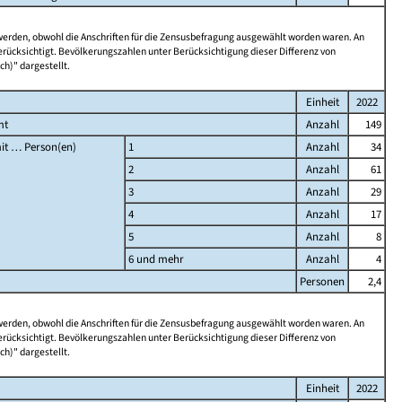
 werden, obwohl die Anschriften für die Zensusbefragung ausgewählt worden waren. An
rücksichtigt. Bevölkerungszahlen unter Berücksichtigung dieser Differenz von
ch)" dargestellt.
Einheit
2022
mt
Anzahl
149
it … Person(en)
1
Anzahl
34
2
Anzahl
61
3
Anzahl
29
4
Anzahl
17
5
Anzahl
8
6 und mehr
Anzahl
4
Personen
2,4
 werden, obwohl die Anschriften für die Zensusbefragung ausgewählt worden waren. An
rücksichtigt. Bevölkerungszahlen unter Berücksichtigung dieser Differenz von
ch)" dargestellt.
Einheit
2022