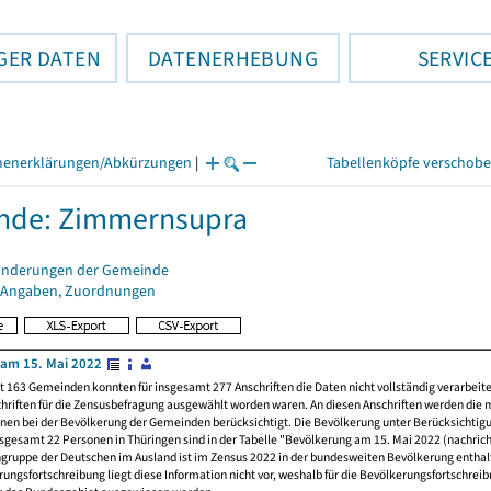
GER DATEN
DATENERHEBUNG
SERVIC
henerklärungen/Abkürzungen
|
Tabellenköpfe verschob
nde: Zimmernsupra
änderungen der Gemeinde
 Angaben, Zuordnungen
am 15. Mai 2022
t 163 Gemeinden konnten für insgesamt 277 Anschriften die Daten nicht vollständig verarbeit
hriften für die Zensusbefragung ausgewählt worden waren. An diesen Anschriften werden die 
nen bei der Bevölkerung der Gemeinden berücksichtigt. Die Bevölkerung unter Berücksichtig
nsgesamt 22 Personen in Thüringen sind in der Tabelle "Bevölkerung am 15. Mai 2022 (nachricht
ngruppe der Deutschen im Ausland ist im Zensus 2022 in der bundesweiten Bevölkerung enthal
rungsfortschreibung liegt diese Information nicht vor, weshalb für die Bevölkerungsfortschrei