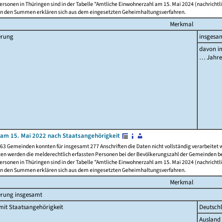
rsonen in Thüringen sind in der Tabelle "Amtliche Einwohnerzahl am 15. Mai 2024 (nachrichtli
n den Summen erklären sich aus dem eingesetzten Geheimhaltungsverfahren.
Merkmal
erung
insgesa
davon im
… Jahr
am 15. Mai 2022 nach Staatsangehörigkeit
63 Gemeinden konnten für insgesamt 277 Anschriften die Daten nicht vollständig verarbeitet
ten werden die melderechtlich erfassten Personen bei der Bevölkerungszahl der Gemeinden be
rsonen in Thüringen sind in der Tabelle "Amtliche Einwohnerzahl am 15. Mai 2024 (nachrichtli
n den Summen erklären sich aus dem eingesetzten Geheimhaltungsverfahren.
Merkmal
erung insgesamt
it Staatsangehörigkeit
Deutsch
Ausland