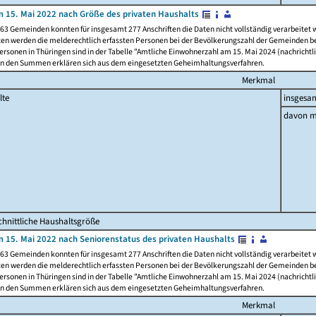
 15. Mai 2022 nach Größe des privaten Haushalts
63 Gemeinden konnten für insgesamt 277 Anschriften die Daten nicht vollständig verarbeitet
ten werden die melderechtlich erfassten Personen bei der Bevölkerungszahl der Gemeinden be
rsonen in Thüringen sind in der Tabelle "Amtliche Einwohnerzahl am 15. Mai 2024 (nachrichtli
n den Summen erklären sich aus dem eingesetzten Geheimhaltungsverfahren.
Merkmal
lte
insgesa
davon m
hnittliche Haushaltsgröße
 15. Mai 2022 nach Seniorenstatus des privaten Haushalts
63 Gemeinden konnten für insgesamt 277 Anschriften die Daten nicht vollständig verarbeitet
ten werden die melderechtlich erfassten Personen bei der Bevölkerungszahl der Gemeinden be
rsonen in Thüringen sind in der Tabelle "Amtliche Einwohnerzahl am 15. Mai 2024 (nachrichtli
n den Summen erklären sich aus dem eingesetzten Geheimhaltungsverfahren.
Merkmal