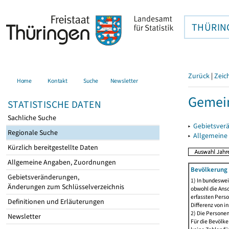
THÜRIN
Zurück
|
Zeic
Home
Kontakt
Suche
Newsletter
Gemei
STATISTISCHE DATEN
Sachliche Suche
▸
Gebietsver
Regionale Suche
▸
Allgemeine
Kürzlich bereitgestellte Daten
Allgemeine Angaben, Zuordnungen
Bevölkerung 
Gebietsveränderungen,
1) In bundeswei
Änderungen zum Schlüsselverzeichnis
obwohl die Ansc
erfassten Perso
Definitionen und Erläuterungen
Differenz von i
2) Die Persone
Newsletter
Für die Bevölke