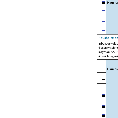
Hausha
Haushalte am
In bundesweit 1
diesen Anschrif
insgesamt 22 Pe
Abweichungen i
Hausha