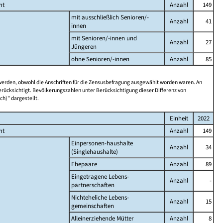
mt
Anzahl
149
mit ausschließlich Senioren/-
Anzahl
41
innen
mit Senioren/-innen und
Anzahl
27
Jüngeren
ohne Senioren/-innen
Anzahl
85
 werden, obwohl die Anschriften für die Zensusbefragung ausgewählt worden waren. An
rücksichtigt. Bevölkerungszahlen unter Berücksichtigung dieser Differenz von
ch)" dargestellt.
Einheit
2022
mt
Anzahl
149
Einpersonen-haushalte
Anzahl
34
(Singlehaushalte)
Ehepaare
Anzahl
89
Eingetragene Lebens-
Anzahl
-
partnerschaften
Nichteheliche Lebens-
Anzahl
15
gemeinschaften
Alleinerziehende Mütter
Anzahl
8