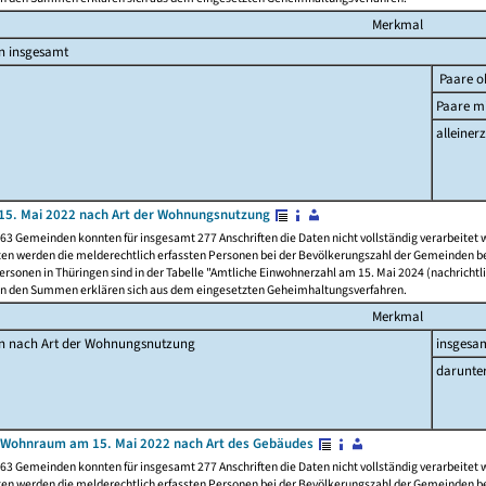
Merkmal
n insgesamt
Paare o
Paare mi
alleinerz
15. Mai 2022 nach Art der Wohnungsnutzung
63 Gemeinden konnten für insgesamt 277 Anschriften die Daten nicht vollständig verarbeitet
ten werden die melderechtlich erfassten Personen bei der Bevölkerungszahl der Gemeinden be
rsonen in Thüringen sind in der Tabelle "Amtliche Einwohnerzahl am 15. Mai 2024 (nachrichtli
n den Summen erklären sich aus dem eingesetzten Geheimhaltungsverfahren.
Merkmal
en nach Art der Wohnungsnutzung
insgesa
darunte
 Wohnraum am 15. Mai 2022 nach Art des Gebäudes
63 Gemeinden konnten für insgesamt 277 Anschriften die Daten nicht vollständig verarbeitet
ten werden die melderechtlich erfassten Personen bei der Bevölkerungszahl der Gemeinden be