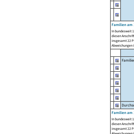
Familien am 
In bundesweit 1
diesen Anschrif
insgesamt 22 Pe
Abweichungen i
Familie
Durchsc
Familien am 
In bundesweit 1
diesen Anschrif
insgesamt 22 Pe
Abweichungen i