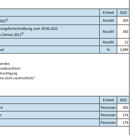
Einheit
2022
1)
Anzahl
355
2022
rungsfortschreibung zum 30.06.2022
Anzahl
343
2)
s Zensus 2011
Anzahl
12
ual
%
3,499
werden,
melderechtlich
cksichtigung
Mai 2024 (nachrichtlich)"
Einheit
2022
mt
Personen
355
h
Personen
174
Personen
179