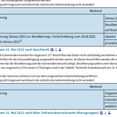
ür das Bundesgebiet ausgewiesen werden.
szahl insgesamt wird durch die statistische Geheimhaltung nicht verändert.
Merkmal
erung
Zensus 
Bevölke
auf Basi
rung Zensus 2022 zur Bevölkerungs- fortschreibung zum 30.06.2022
absolut
2)
is Zensus 2011
prozent
am 15. Mai 2022 nach Geschlecht
63 Gemeinden konnten für insgesamt 277 Anschriften die Daten nicht vollständig verarbeitet 
hriften für die Zensusbefragung ausgewählt worden waren. An diesen Anschriften werden die 
onen bei der Bevölkerungszahl der Gemeinden berücksichtigt. Bevölkerungszahlen unter Berü
z von insgesamt 22 Personen in Thüringen sind in der Tabelle "Amtliche Einwohnerzahl am 15. 
n den Summen erklären sich aus dem eingesetzten Geheimhaltungsverfahren.
szahl insgesamt wird durch die statistische Geheimhaltung nicht verändert.
Merkmal
erung
insgesa
männlic
weiblich
am 15. Mai 2022 nach Alter (Infrastrukturrelevante Altersgruppen)