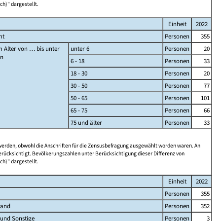
ch)" dargestellt.
Einheit
2022
mt
Personen
355
 Alter von … bis unter
unter 6
Personen
20
en
6 - 18
Personen
33
18 - 30
Personen
20
30 - 50
Personen
77
50 - 65
Personen
101
65 - 75
Personen
66
75 und älter
Personen
33
 werden, obwohl die Anschriften für die Zensusbefragung ausgewählt worden waren. An
rücksichtigt. Bevölkerungszahlen unter Berücksichtigung dieser Differenz von
ch)" dargestellt.
Einheit
2022
Personen
355
land
Personen
352
 und Sonstige
Personen
3