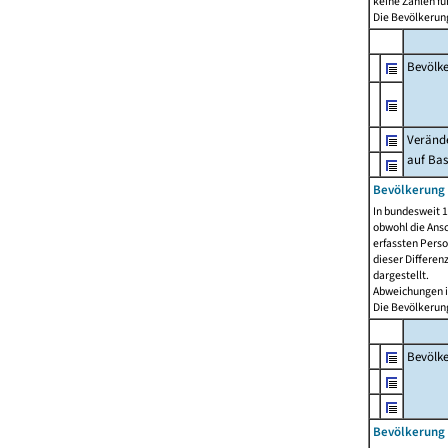
keine Zahlen f
Die Bevölkerung
Bevölk
Verände
auf Bas
Bevölkerung 
In bundesweit 1
obwohl die Ansc
erfassten Pers
dieser Differen
dargestellt.
Abweichungen i
Die Bevölkerung
Bevölk
Bevölkerung 