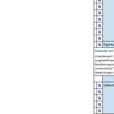
Eigent
Gebäude mit
In bundesweit 1
ausgewählt wor
Bevölkerungszah
(nachrichtlich)"
Abweichungen i
Gebäud