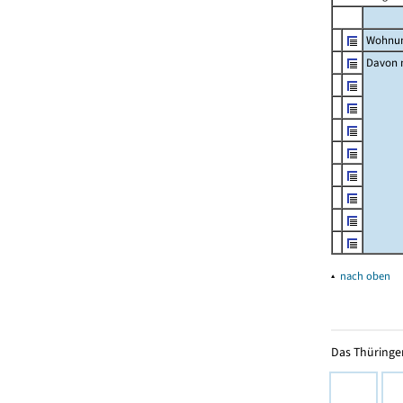
Wohnun
Davon m
▴
nach oben
Das Thüringer