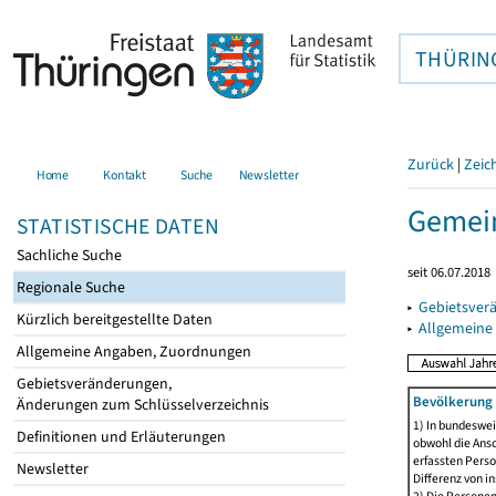
THÜRIN
Zurück
|
Zeic
Home
Kontakt
Suche
Newsletter
Gemein
STATISTISCHE DATEN
Sachliche Suche
seit 06.07.2018
Regionale Suche
▸
Gebietsver
Kürzlich bereitgestellte Daten
▸
Allgemeine
Allgemeine Angaben, Zuordnungen
Gebietsveränderungen,
Bevölkerung 
Änderungen zum Schlüsselverzeichnis
1) In bundeswei
Definitionen und Erläuterungen
obwohl die Ansc
erfassten Perso
Newsletter
Differenz von i