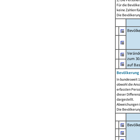
2) Die Persone
Für die Bevölke
keine Zahlen f
Die Bevölkerung
Bevölk
Verände
zum 30.
auf Bas
Bevölkerung 
In bundesweit 1
obwohl die Ansc
erfassten Pers
dieser Differen
dargestellt.
Abweichungen i
Die Bevölkerung
Bevölk