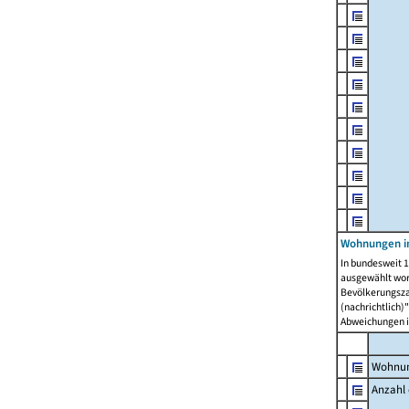
Wohnungen i
In bundesweit 1
ausgewählt wor
Bevölkerungszah
(nachrichtlich)"
Abweichungen i
Wohnun
Anzahl