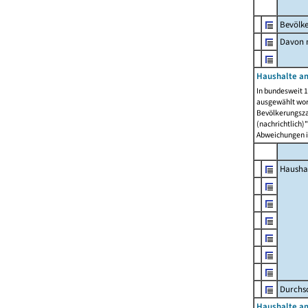
Bevölk
Davon m
Haushalte am
In bundesweit 1
ausgewählt wor
Bevölkerungszah
(nachrichtlich)"
Abweichungen i
Hausha
Durchsc
Haushalte am