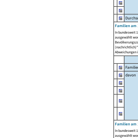
Durchsc
Familien am 
In bundesweit 1
ausgewählt wor
Bevölkerungszah
(nachrichtlich)"
Abweichungen i
Familie
davon
Familien am 
In bundesweit 1
ausgewählt wor