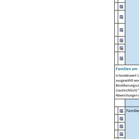
Familien am 
In bundesweit 1
ausgewählt wor
Bevölkerungszah
(nachrichtlich)"
Abweichungen i
Familie