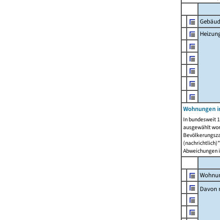
Gebäud
Heizun
Wohnungen i
In bundesweit 1
ausgewählt wor
Bevölkerungszah
(nachrichtlich)"
Abweichungen i
Wohnun
Davon 