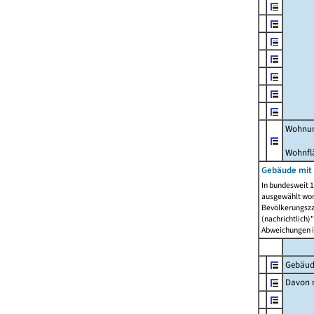
Wohnun
Wohnfl
Gebäude mit
In bundesweit 1
ausgewählt wor
Bevölkerungszah
(nachrichtlich)"
Abweichungen i
Gebäud
Davon m