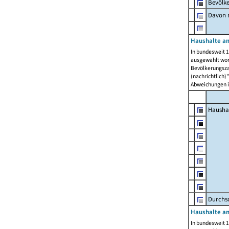
Bevölk
Davon m
Haushalte am
In bundesweit 1
ausgewählt wor
Bevölkerungszah
(nachrichtlich)"
Abweichungen i
Hausha
Durchsc
Haushalte am
In bundesweit 1