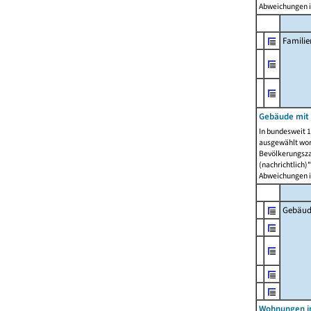
Abweichungen i
Famili
Gebäude mit
In bundesweit 1
ausgewählt wor
Bevölkerungszah
(nachrichtlich)"
Abweichungen i
Gebäud
Wohnungen i