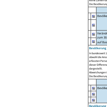
keine Zahlen f
Die Bevölkerung
Bevölk
Verände
zum 30.
auf Bas
Bevölkerung 
In bundesweit 1
obwohl die Ansc
erfassten Pers
dieser Differen
dargestellt.
Abweichungen i
Die Bevölkerung
Bevölk
Bevölkerung 