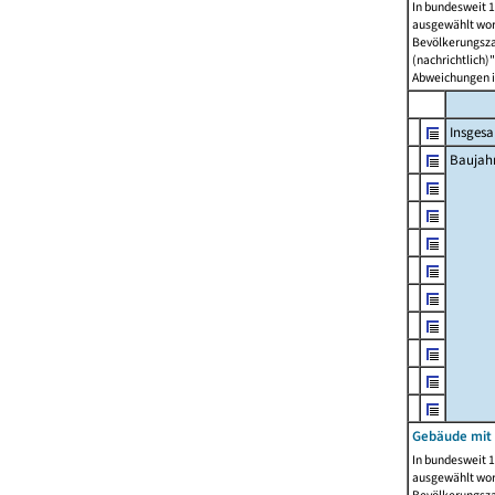
In bundesweit 1
ausgewählt wor
Bevölkerungszah
(nachrichtlich)"
Abweichungen i
Insges
Baujahr
Gebäude mit
In bundesweit 1
ausgewählt wor