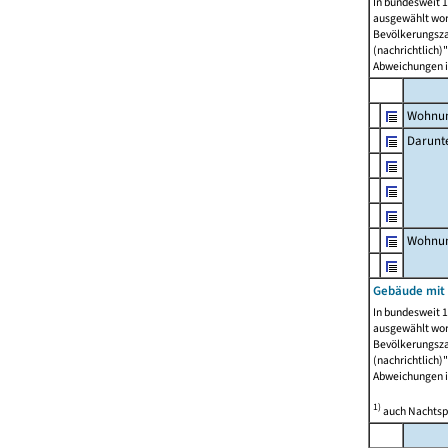
In bundesweit 1
ausgewählt wor
Bevölkerungszah
(nachrichtlich)"
Abweichungen i
Wohnun
Darunt
Wohnun
Gebäude mit
In bundesweit 1
ausgewählt wor
Bevölkerungszah
(nachrichtlich)"
Abweichungen i
1)
auch Nachtsp