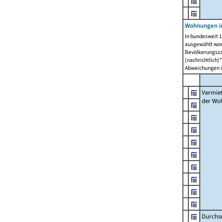
Wohnungen in
In bundesweit 1
ausgewählt wor
Bevölkerungszah
(nachrichtlich)"
Abweichungen i
Vermie
der Wo
Durchs