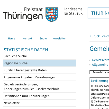
THÜRIN
Zurück
|
Zeic
Home
Kontakt
Suche
Newsletter
Gemein
STATISTISCHE DATEN
Sachliche Suche
▸
Gebietsver
Regionale Suche
▸
Allgemeine
Kürzlich bereitgestellte Daten
Allgemeine Angaben, Zuordnungen
Bevölkerung 
Gebietsveränderungen,
1) In bundeswei
Änderungen zum Schlüsselverzeichnis
obwohl die Ansc
erfassten Perso
Definitionen und Erläuterungen
Differenz von i
2) Die Persone
Newsletter
Für die Bevölke