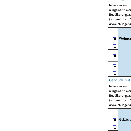
In bundesweit 1
ausgewählt wor
Bevölkerungszah
(nachrichtlich)"
Abweichungen i
Wohnun
Gebäude mit 
In bundesweit 1
ausgewählt wor
Bevölkerungszah
(nachrichtlich)"
Abweichungen i
Gebäud