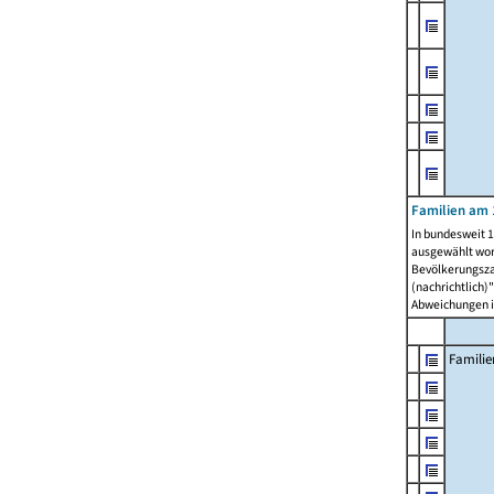
Familien am 
In bundesweit 1
ausgewählt wor
Bevölkerungszah
(nachrichtlich)"
Abweichungen i
Familie