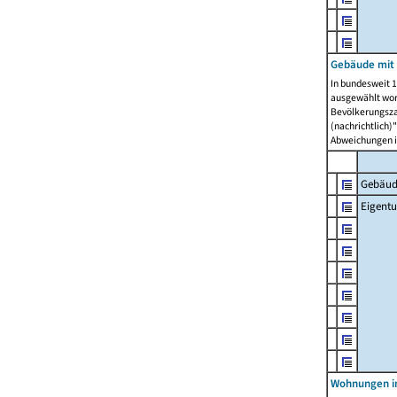
Gebäude mit
In bundesweit 1
ausgewählt wor
Bevölkerungszah
(nachrichtlich)"
Abweichungen i
Gebäud
Eigent
Wohnungen in