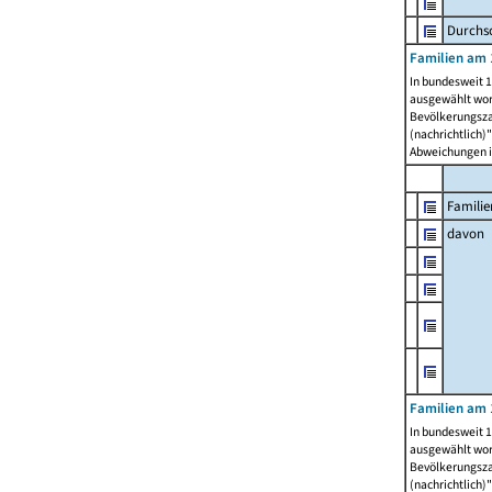
Durchsc
Familien am 
In bundesweit 1
ausgewählt wor
Bevölkerungszah
(nachrichtlich)"
Abweichungen i
Familie
davon
Familien am 
In bundesweit 1
ausgewählt wor
Bevölkerungszah
(nachrichtlich)"