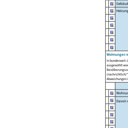
Gebäud
Heizun
Wohnungen i
In bundesweit 1
ausgewählt wor
Bevölkerungszah
(nachrichtlich)"
Abweichungen i
Wohnun
Davon 