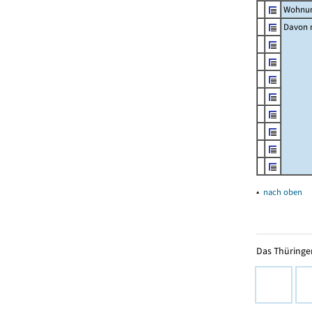
Wohnun
Davon m
▴
nach oben
Das Thüringer