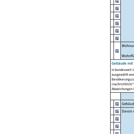
Wohnun
Wohnfl
Gebäude mit
In bundesweit 1
ausgewählt wor
Bevölkerungszah
(nachrichtlich)"
Abweichungen i
Gebäud
Davon m