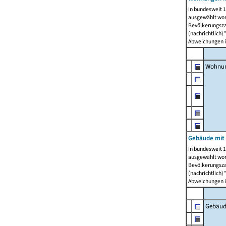
In bundesweit 1
ausgewählt wor
Bevölkerungszah
(nachrichtlich)"
Abweichungen i
Wohnun
Gebäude mit 
In bundesweit 1
ausgewählt wor
Bevölkerungszah
(nachrichtlich)"
Abweichungen i
Gebäud