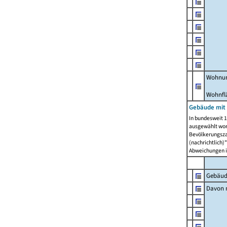
Wohnun
Wohnfl
Gebäude mit
In bundesweit 1
ausgewählt wor
Bevölkerungszah
(nachrichtlich)"
Abweichungen i
Gebäud
Davon m