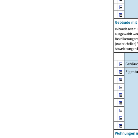
Gebäude mit
In bundesweit 1
ausgewählt wor
Bevölkerungszah
(nachrichtlich)"
Abweichungen i
Gebäud
Eigent
Wohnungen in