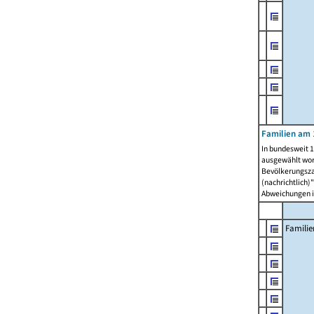
Familien am 
In bundesweit 1
ausgewählt wor
Bevölkerungszah
(nachrichtlich)"
Abweichungen i
Familie