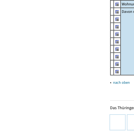
Wohnun
Davon m
▴
nach oben
Das Thüringer