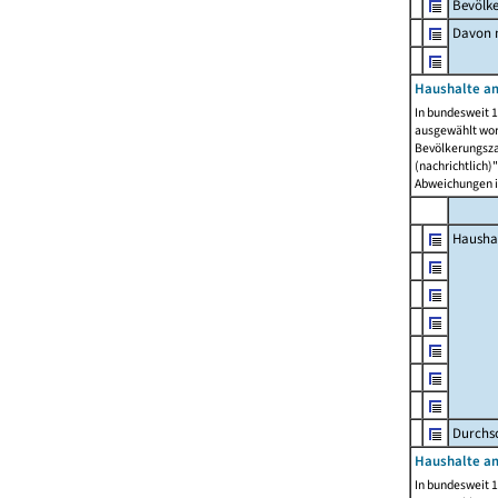
Bevölk
Davon m
Haushalte am
In bundesweit 1
ausgewählt wor
Bevölkerungszah
(nachrichtlich)"
Abweichungen i
Hausha
Durchsc
Haushalte am
In bundesweit 1