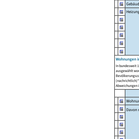
Gebäud
Heizun
Wohnungen i
In bundesweit 1
ausgewählt wor
Bevölkerungszah
(nachrichtlich)"
Abweichungen i
Wohnun
Davon 