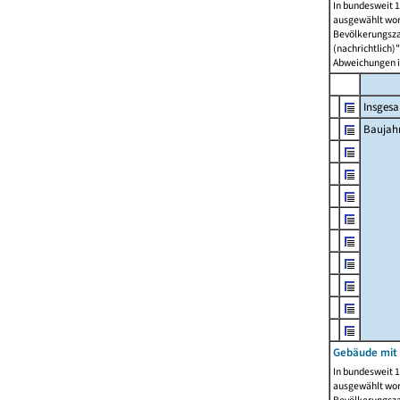
In bundesweit 1
ausgewählt wor
Bevölkerungszah
(nachrichtlich)"
Abweichungen i
Insges
Baujahr
Gebäude mit
In bundesweit 1
ausgewählt wor