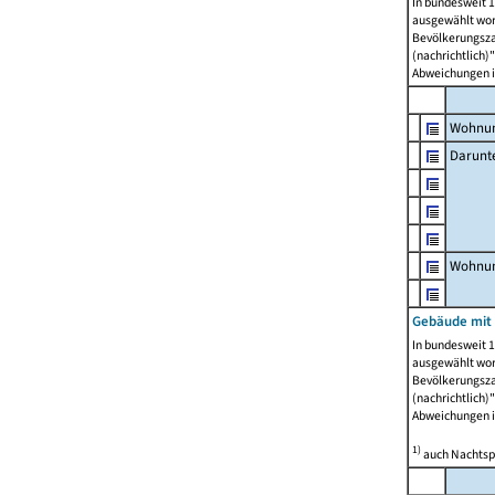
In bundesweit 1
ausgewählt wor
Bevölkerungszah
(nachrichtlich)"
Abweichungen i
Wohnun
Darunt
Wohnun
Gebäude mit
In bundesweit 1
ausgewählt wor
Bevölkerungszah
(nachrichtlich)"
Abweichungen i
1)
auch Nachtsp