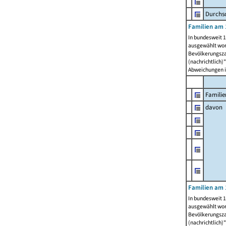
Durchsc
Familien am 
In bundesweit 1
ausgewählt wor
Bevölkerungszah
(nachrichtlich)"
Abweichungen i
Familie
davon
Familien am 
In bundesweit 1
ausgewählt wor
Bevölkerungszah
(nachrichtlich)"