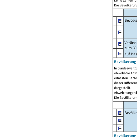
keine Zahlen f
Die Bevölkerung
Bevölk
Verände
zum 30.
auf Bas
Bevölkerung 
In bundesweit 1
obwohl die Ansc
erfassten Pers
dieser Differen
dargestellt.
Abweichungen i
Die Bevölkerung
Bevölk
Bevölkerung 