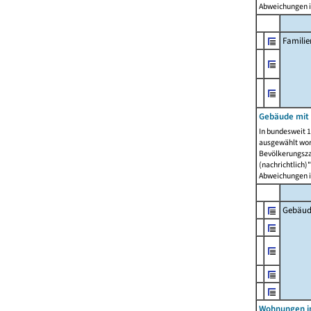
Abweichungen i
Famili
Gebäude mit
In bundesweit 1
ausgewählt wor
Bevölkerungszah
(nachrichtlich)"
Abweichungen i
Gebäud
Wohnungen i