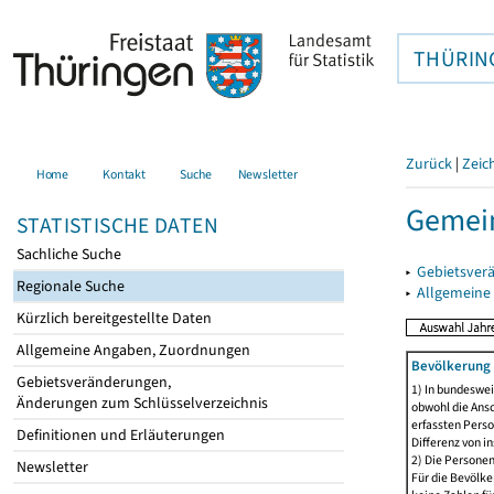
THÜRIN
Zurück
|
Zeic
Home
Kontakt
Suche
Newsletter
Gemei
STATISTISCHE DATEN
Sachliche Suche
▸
Gebietsver
Regionale Suche
▸
Allgemeine
Kürzlich bereitgestellte Daten
Allgemeine Angaben, Zuordnungen
Bevölkerung 
Gebietsveränderungen,
1) In bundeswei
Änderungen zum Schlüsselverzeichnis
obwohl die Ansc
erfassten Perso
Definitionen und Erläuterungen
Differenz von i
2) Die Persone
Newsletter
Für die Bevölke