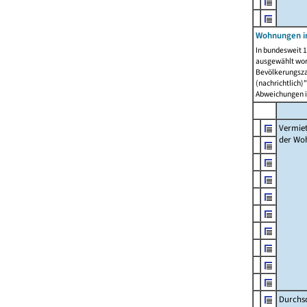
Wohnungen in
In bundesweit 1
ausgewählt wor
Bevölkerungszah
(nachrichtlich)"
Abweichungen i
Vermie
der Wo
Durchs