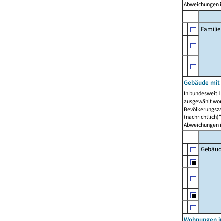
Abweichungen i
Famili
Gebäude mit
In bundesweit 1
ausgewählt wor
Bevölkerungszah
(nachrichtlich)"
Abweichungen i
Gebäud
Wohnungen i