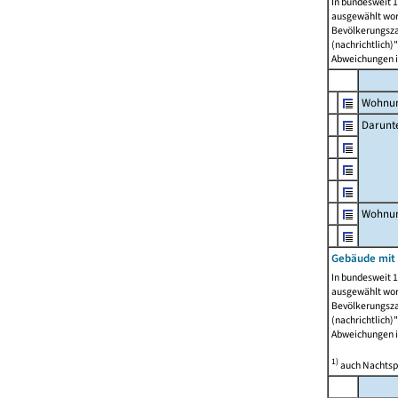
In bundesweit 1
ausgewählt wor
Bevölkerungszah
(nachrichtlich)"
Abweichungen i
Wohnun
Darunt
Wohnun
Gebäude mit
In bundesweit 1
ausgewählt wor
Bevölkerungszah
(nachrichtlich)"
Abweichungen i
1)
auch Nachtsp