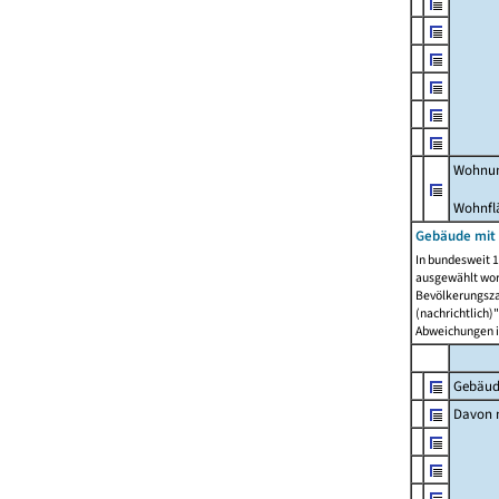
Wohnun
Wohnfl
Gebäude mit
In bundesweit 1
ausgewählt wor
Bevölkerungszah
(nachrichtlich)"
Abweichungen i
Gebäud
Davon m