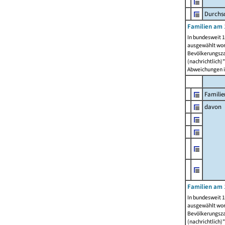
Durchsc
Familien am 
In bundesweit 1
ausgewählt wor
Bevölkerungszah
(nachrichtlich)"
Abweichungen i
Familie
davon
Familien am 
In bundesweit 1
ausgewählt wor
Bevölkerungszah
(nachrichtlich)"