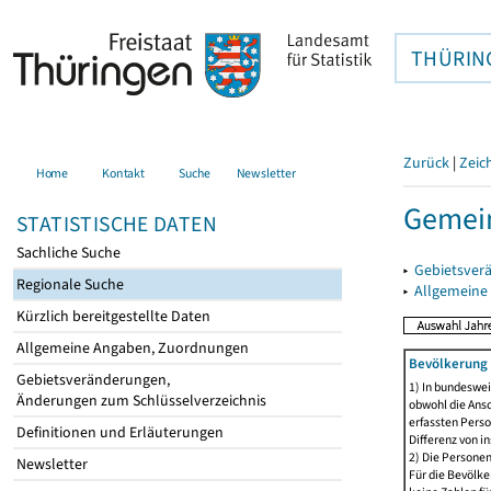
THÜRIN
Zurück
|
Zeic
Home
Kontakt
Suche
Newsletter
Gemei
STATISTISCHE DATEN
Sachliche Suche
▸
Gebietsver
Regionale Suche
▸
Allgemeine
Kürzlich bereitgestellte Daten
Allgemeine Angaben, Zuordnungen
Bevölkerung 
Gebietsveränderungen,
1) In bundeswei
Änderungen zum Schlüsselverzeichnis
obwohl die Ansc
erfassten Perso
Definitionen und Erläuterungen
Differenz von i
2) Die Persone
Newsletter
Für die Bevölke