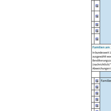
Familien am 
In bundesweit 1
ausgewählt wor
Bevölkerungszah
(nachrichtlich)"
Abweichungen i
Familie