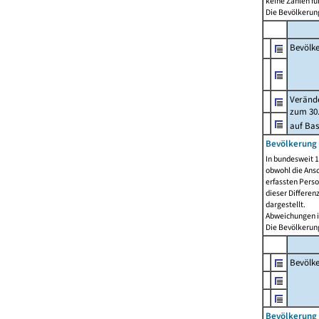
keine Zahlen f
Die Bevölkerung
Bevölk
Verände
zum 30.
auf Bas
Bevölkerung 
In bundesweit 1
obwohl die Ansc
erfassten Pers
dieser Differen
dargestellt.
Abweichungen i
Die Bevölkerung
Bevölk
Bevölkerung 