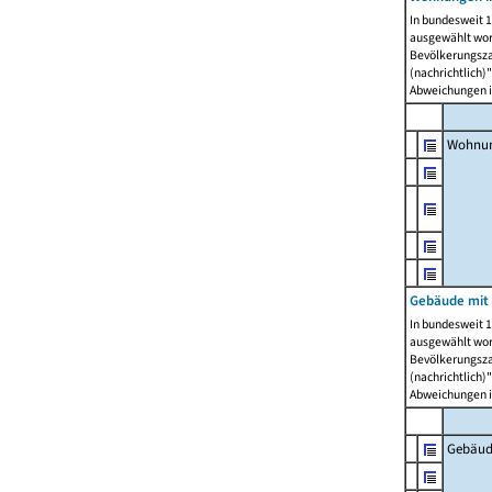
In bundesweit 1
ausgewählt wor
Bevölkerungszah
(nachrichtlich)"
Abweichungen i
Wohnun
Gebäude mit 
In bundesweit 1
ausgewählt wor
Bevölkerungszah
(nachrichtlich)"
Abweichungen i
Gebäud