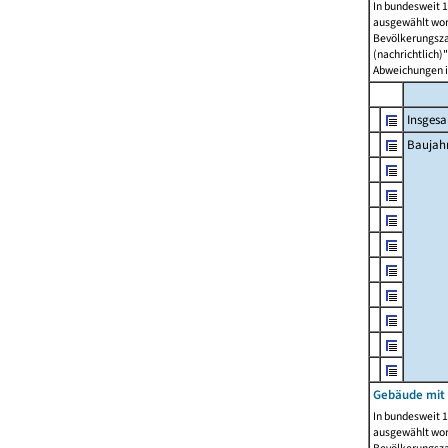
In bundesweit 1
ausgewählt wor
Bevölkerungszah
(nachrichtlich)"
Abweichungen i
Insges
Baujahr
Gebäude mit
In bundesweit 1
ausgewählt wor