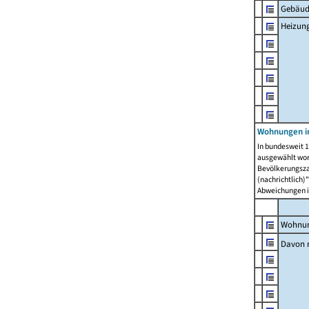
Gebäud
Heizun
Wohnungen i
In bundesweit 1
ausgewählt wor
Bevölkerungszah
(nachrichtlich)"
Abweichungen i
Wohnun
Davon 