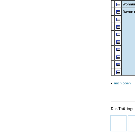
Wohnun
Davon m
▴
nach oben
Das Thüringer