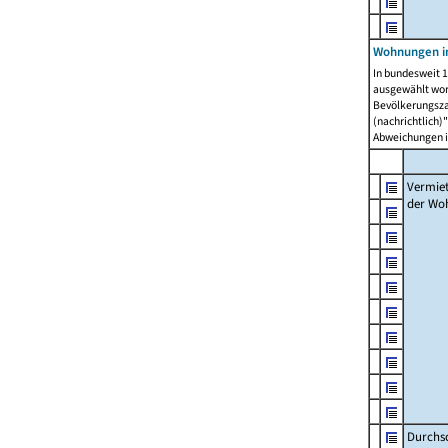
Wohnungen in
In bundesweit 1
ausgewählt wor
Bevölkerungszah
(nachrichtlich)"
Abweichungen i
Vermie
der Wo
Durchs