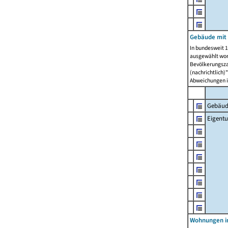
Gebäude mit
In bundesweit 1
ausgewählt wor
Bevölkerungszah
(nachrichtlich)"
Abweichungen i
Gebäud
Eigent
Wohnungen in