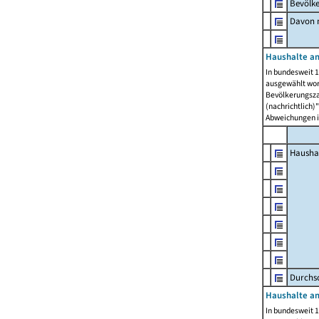
Bevölk
Davon m
Haushalte am
In bundesweit 1
ausgewählt wor
Bevölkerungszah
(nachrichtlich)"
Abweichungen i
Hausha
Durchsc
Haushalte am
In bundesweit 1